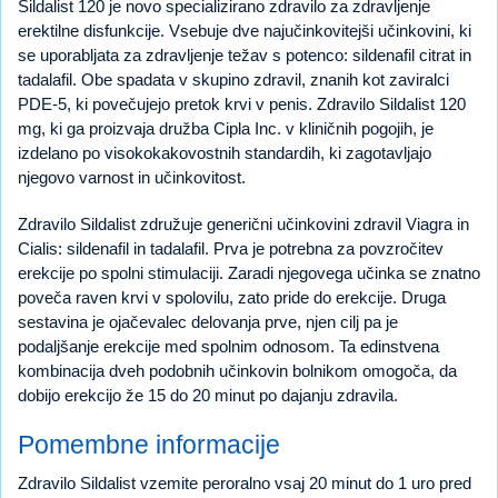
Sildalist 120 je novo specializirano zdravilo za zdravljenje
erektilne disfunkcije. Vsebuje dve najučinkovitejši učinkovini, ki
se uporabljata za zdravljenje težav s potenco: sildenafil citrat in
tadalafil. Obe spadata v skupino zdravil, znanih kot zaviralci
PDE-5, ki povečujejo pretok krvi v penis. Zdravilo Sildalist 120
mg, ki ga proizvaja družba Cipla Inc. v kliničnih pogojih, je
izdelano po visokokakovostnih standardih, ki zagotavljajo
njegovo varnost in učinkovitost.
Zdravilo Sildalist združuje generični učinkovini zdravil Viagra in
Cialis: sildenafil in tadalafil. Prva je potrebna za povzročitev
erekcije po spolni stimulaciji. Zaradi njegovega učinka se znatno
poveča raven krvi v spolovilu, zato pride do erekcije. Druga
sestavina je ojačevalec delovanja prve, njen cilj pa je
podaljšanje erekcije med spolnim odnosom. Ta edinstvena
kombinacija dveh podobnih učinkovin bolnikom omogoča, da
dobijo erekcijo že 15 do 20 minut po dajanju zdravila.
Pomembne informacije
Zdravilo Sildalist vzemite peroralno vsaj 20 minut do 1 uro pred