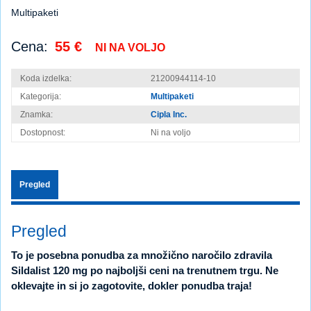
Multipaketi
Cena:
55 €
NI NA VOLJO
Koda izdelka:
21200944114-10
Kategorija:
Multipaketi
Znamka:
Cipla Inc.
Dostopnost:
Ni na voljo
Pregled
Pregled
To je posebna ponudba za množično naročilo zdravila
Sildalist 120 mg po najboljši ceni na trenutnem trgu. Ne
oklevajte in si jo zagotovite, dokler ponudba traja!