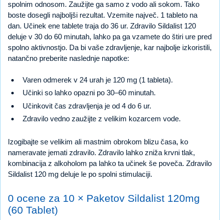
spolnim odnosom. Zaužijte ga samo z vodo ali sokom. Tako
boste dosegli najboljši rezultat. Vzemite največ. 1 tableto na
dan. Učinek ene tablete traja do 36 ur. Zdravilo Sildalist 120
deluje v 30 do 60 minutah, lahko pa ga vzamete do štiri ure pred
spolno aktivnostjo. Da bi vaše zdravljenje, kar najbolje izkoristili,
natančno preberite naslednje napotke:
Varen odmerek v 24 urah je 120 mg (1 tableta).
Učinki so lahko opazni po 30–60 minutah.
Učinkovit čas zdravljenja je od 4 do 6 ur.
Zdravilo vedno zaužijte z velikim kozarcem vode.
Izogibajte se velikim ali mastnim obrokom blizu časa, ko
nameravate jemati zdravilo. Zdravilo lahko zniža krvni tlak,
kombinacija z alkoholom pa lahko ta učinek še poveča. Zdravilo
Sildalist 120 mg deluje le po spolni stimulaciji.
0 ocene za 10 × Paketov Sildalist 120mg
(60 Tablet)