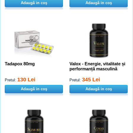
Adaugă in coş
Adaugă in coş
Tadapox 80mg
Valox - Energie, vitalitate și
performanță masculină
130 Lei
345 Lei
Pretul:
Pretul:
Adaugă in coş
Adaugă in coş