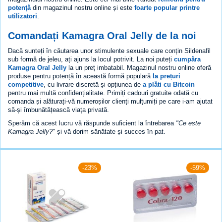
potență
din magazinul nostru online și este
foarte popular printre
utilizatori
.
Comandați Kamagra Oral Jelly de la noi
Dacă sunteți în căutarea unor stimulente sexuale care conțin Sildenafil
sub formă de jeleu, ați ajuns la locul potrivit. La noi puteți
cumpăra
Kamagra Oral Jelly
la un preț imbatabil. Magazinul nostru online oferă
produse pentru potență în această formă populară
la prețuri
competitive
, cu livrare discretă și opțiunea de
a plăti cu Bitcoin
pentru mai multă confidențialitate. Primiți cadouri gratuite odată cu
comanda și alăturați-vă numeroșilor clienți mulțumiți pe care i-am ajutat
să-și îmbunătățească viața privată.
Sperăm că acest lucru vă răspunde suficient la întrebarea
"Ce este
Kamagra Jelly?"
și vă dorim sănătate și succes în pat.
-23%
-59%