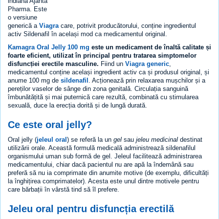
indiană Ajanta
Pharma. Este
o versiune
generică a
Viagra
care, potrivit producătorului, conține ingredientul
activ Sildenafil în același mod ca medicamentul original.
Kamagra Oral Jelly 100 mg
este un medicament de înaltă calitate și
foarte eficient, utilizat în principal pentru tratarea simptomelor
disfuncției erectile masculine.
Fiind un
Viagra generic
,
medicamentul conține același ingredient activ ca și produsul original, și
anume 100 mg de
sildenafil
. Acționează prin relaxarea mușchilor și a
pereților vaselor de sânge din zona genitală. Circulația sanguină
îmbunătățită și mai puternică care rezultă, combinată cu stimularea
sexuală, duce la erecția dorită și de lungă durată.
Ce este oral jelly?
Oral jelly (
jeleul oral
) se referă la un
gel
sau
jeleu medicinal
destinat
utilizării orale. Această formulă medicală administrează sildenafilul
organismului uman sub formă de gel. Jeleul facilitează administrarea
medicamentului, chiar dacă pacientul nu are apă la îndemână sau
preferă să nu ia comprimate din anumite motive (de exemplu, dificultăți
la înghițirea comprimatelor). Acesta este unul dintre motivele pentru
care bărbații în vârstă tind să îl prefere.
Jeleu oral pentru disfuncția erectilă