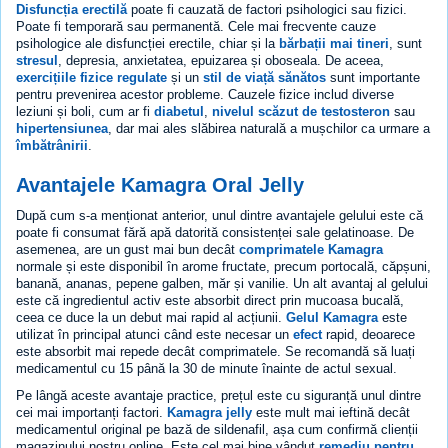
Disfuncția erectilă
poate fi cauzată de factori psihologici sau fizici.
Poate fi temporară sau permanentă. Cele mai frecvente cauze
psihologice ale disfuncției erectile, chiar și la
bărbații mai tineri
, sunt
stresul
, depresia, anxietatea, epuizarea și oboseala. De aceea,
exercițiile fizice regulate
și un
stil de viață sănătos
sunt importante
pentru prevenirea acestor probleme. Cauzele fizice includ diverse
leziuni și boli, cum ar fi
diabetul
,
nivelul scăzut de testosteron
sau
hipertensiunea
, dar mai ales slăbirea naturală a mușchilor ca urmare a
îmbătrânirii
.
Avantajele Kamagra Oral Jelly
După cum s-a menționat anterior, unul dintre avantajele gelului este că
poate fi consumat fără apă datorită consistenței sale gelatinoase. De
asemenea, are un gust mai bun decât
comprimatele Kamagra
normale și este disponibil în arome fructate, precum portocală, căpșuni,
banană, ananas, pepene galben, măr și vanilie. Un alt avantaj al gelului
este că ingredientul activ este absorbit direct prin mucoasa bucală,
ceea ce duce la un debut mai rapid al acțiunii.
Gelul Kamagra
este
utilizat în principal atunci când este necesar un
efect
rapid, deoarece
este absorbit mai repede decât comprimatele. Se recomandă să luați
medicamentul cu 15 până la 30 de minute înainte de actul sexual.
Pe lângă aceste avantaje practice, prețul este cu siguranță unul dintre
cei mai importanți factori.
Kamagra jelly
este mult mai ieftină decât
medicamentul original pe bază de sildenafil, așa cum confirmă clienții
magazinului nostru online. Este cel mai bine vândut
remediu pentru