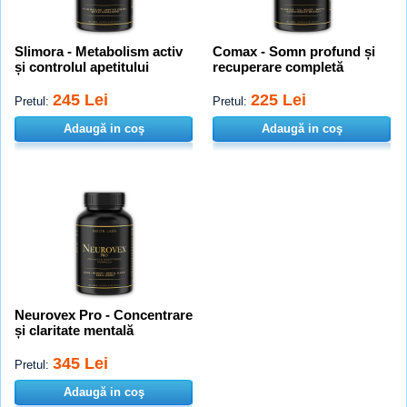
Slimora - Metabolism activ
Comax - Somn profund și
și controlul apetitului
recuperare completă
245 Lei
225 Lei
Pretul:
Pretul:
Adaugă in coş
Adaugă in coş
Neurovex Pro - Concentrare
și claritate mentală
345 Lei
Pretul:
Adaugă in coş