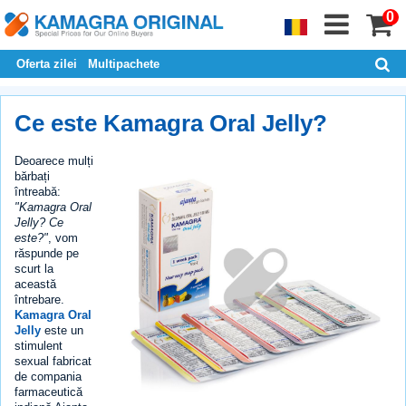
0
Oferta zilei
Multipachete
Ce este Kamagra Oral Jelly?
Deoarece mulți
bărbați
întreabă:
"Kamagra Oral
Jelly? Ce
este?"
, vom
răspunde pe
scurt la
această
întrebare.
Kamagra Oral
Jelly
este un
stimulent
sexual fabricat
de compania
farmaceutică