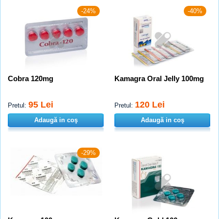
-24%
-40%
Cobra 120mg
Kamagra Oral Jelly 100mg
95 Lei
120 Lei
Pretul:
Pretul:
Adaugă in coş
Adaugă in coş
-29%