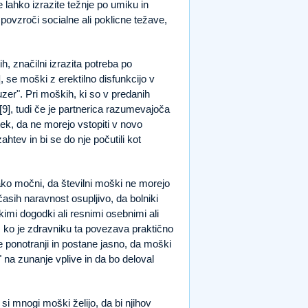
 lahko izrazite težnje po umiku in
povzroči socialne ali poklicne težave,
h, značilni izrazita potreba po
, se moški z erektilno disfunkcijo v
zer". Pri moških, ki so v predanih
9], tudi če je partnerica razumevajoča
ek, da ne morejo vstopiti v novo
ahtev in bi se do nje počutili kot
tako močni, da številni moški ne morejo
včasih naravnost osupljivo, da bolniki
imi dogodki ali resnimi osebnimi ali
em ko je zdravniku ta povezava praktično
 ponotranji in postane jasno, da moški
 na zunanje vplive in da bo deloval
a si mnogi moški želijo, da bi njihov