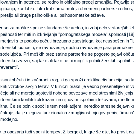
lovanjem in potenco, se redno in običajno precej zmanjša. Pojavijo se
ogibanju, kar lahko tako kot sama motnja obremeni partnerski odnos, 
presijo ali druge psihološke ali psihosomatske težave.
r so za moške spolne standarde še vedno, in zdaj celo v starejših leti
pešnosti ter miti in izkrivljanja "pornografskega modela" spolnosti [18]
imerjavi s to podobo počuti brezupno zaostalega, kot neuspešen in "lu
rtnerskih odnosih, se ravnovesje, spolno ravnovesje para premakne [
 sodelujoča. Pri moških brez stalne partnerke se pogosto pojavi občut
rtnersko zvezo, saj tako ali tako ne bi mogli izpolniti ženskih spolnih z
revaranti".
isani občutki in začarani krog, ki ga sproži erektilna disfunkcija, so 
kriti vzrokov svojih težav. V klinični praksi je vedno presenetljivo in 
čejo ali ne morejo ugotoviti nobene povezave med stresnimi življenjsk
rtnerskimi konflikti ali krizami in njihovimi spolnimi težavami, medt
itna. Če se bolnik sooči s tem neskladjem, neredko stresne dejavnike
ičakuje, da je njegova funkcionalna zmogljivost, njegov penis, "imuna"
amodejno.
 to opozarja tudi spolni terapevt Zilbergeld, ki gre še dlje, ko pravi, d