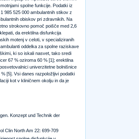
 motnjami spolne funkcije. Podatki iz
 1 985 525 000 ambulantnih stikov z
mbulantnih obiskov pri zdravnikih. Na
 letno strokovno pomoč poišče med 2,6
lepati, da erektilna disfunkcija
kih motenj v celoti, v specializiranih
ni ambulanti oddelka za spolne raziskave
imi, ki so iskali nasvet, tako sredi
sicer 67 % oziroma 60 % [1]; erektilna
 posvetovalnici univerzitetne bolnišnice
34 % [5]. Vsi danes razpoložljivi podatki
aciji kot v kliničnem okolju in da je
ngen. Konzept und Technik der
rol Clin North Am 22: 699-709
enost spolne disfunkcije v