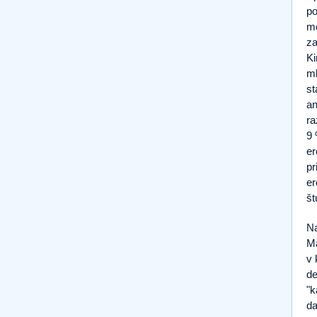
po
me
za
Ki
ml
st
an
ra
9 
er
pr
er
št
Na
Ma
v 
de
"k
da