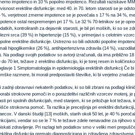
erno impotenco in 10 % popolno impotenco. Rezultati raziskave MM
visnost erektilne disfunkcije: med 40. in 70. letom starosti se je odst
 %, verjetnost zmerne impotence se je povečala s 17 % na 34 %, me
potence ostal nespremenjen pri 17 %. Le 32 % 70-letnikov se je opred
datkih, kontroliranih za dejavnik starosti, je bil pri moških, ki so se z
lezni srca (39 %) in hipertenzije (15 %), v primerjavi s celotnim vzor
polne erektilne disfunkcije. Ustrezno so bili odstotki popolne impotenc
mali hipoglikemike (26 %), antihipertenzivna zdravila (14 %), vazodilat
. Na podlagi svojih podatkov so avtorji izračunali, da ima približno 1
 do 70 let, težave z erektilno disfunkcijo, ki je torej resen in količ
glavje 1 Simptomatologija in epidemiologija erektilnih disfunkcij Če b
mške razmere, bi morali predpostaviti številke, ki bi verjetno znašal
i zadnji obravnavi nekaterih podatkov, ki so bili zbrani na podlagi kli
orabi strokovne pomoči in o porazdelitvi različnih vzorcev motenj, je
asti pri spolnih disfunkcijah, med stanjem, ki se pritožuje kot težava,
išče strokovna pomoč. Ta razlika je precejšnja pri erektilni disfunkciji,
raecox
. V danski študiji [13] moških, starih okoli 50 let, je 40 % poroč
nkcijami, vendar so se le 7 % te težave zdele nenavadne za njihovo star
iskati zdravljenje. Pri razlagi teh podatkov smo v veliki meri prepuš
ektilna disfunkcija premalo diagnosticirana in zdravljena zdravstvena t