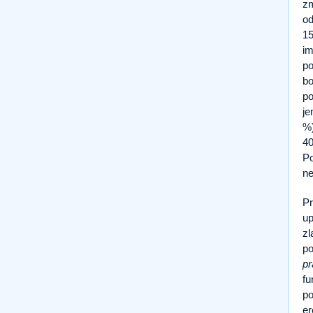
zm
od
15
im
po
bo
po
je
%)
40
Po
ne
Pr
up
zl
po
p
fu
po
er