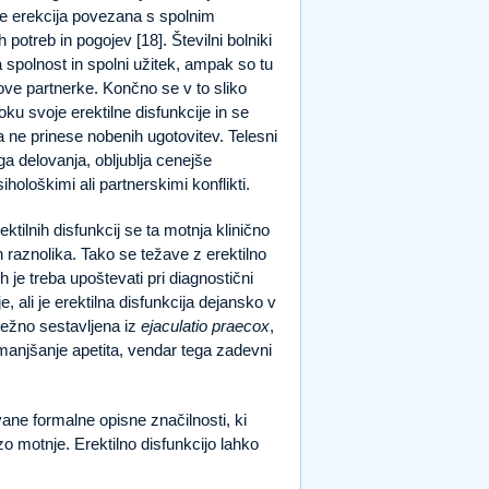
je erekcija povezana s spolnim
potreb in pogojev [18]. Številni bolniki
a spolnost in spolni užitek, ampak so tu
hove partnerke. Končno se v to sliko
u svoje erektilne disfunkcije in se
 ne prinese nobenih ugotovitev. Telesni
 delovanja, obljublja cenejše
hološkimi ali partnerskimi konflikti.
ilnih disfunkcij se ta motnja klinično
 raznolika. Tako se težave z erektilno
ih je treba upoštevati pri diagnostični
, ali je erektilna disfunkcija dejansko v
retežno sestavljena iz
ejaculatio praecox
,
zmanjšanje apetita, vendar tega zadevni
ane formalne opisne značilnosti, ki
 motnje. Erektilno disfunkcijo lahko