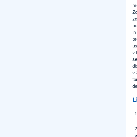
mo
Zd
zd
po
in
pr
us
v 
se
di
v 
to
de
L