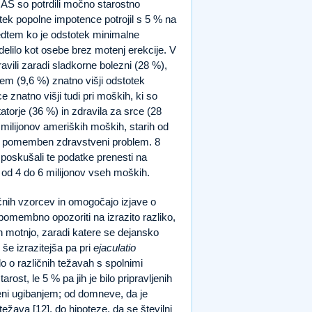
AS so potrdili močno starostno
otek popolne impotence potrojil s 5 % na
dtem ko je odstotek minimalne
elilo kot osebe brez motenj erekcije. V
dravili zaradi sladkorne bolezni (28 %),
cem (9,6 %) znatno višji odstotek
e znatno višji tudi pri moških, ki so
atorje (36 %) in zdravila za srce (28
8 milijonov ameriških moških, starih od
insko pomemben zdravstveni problem. 8
i poskušali te podatke prenesti na
e od 4 do 6 milijonov vseh moških.
ničnih vzorcev in omogočajo izjave o
 pomembno opozoriti na izrazito razliko,
 in motnjo, zaradi katere se dejansko
 še izrazitejša pa pri
ejaculatio
alo o različnih težavah s spolnimi
ost, le 5 % pa jih je bilo pripravljenih
čeni ugibanjem; od domneve, da je
ežava [12], do hipoteze, da se številni