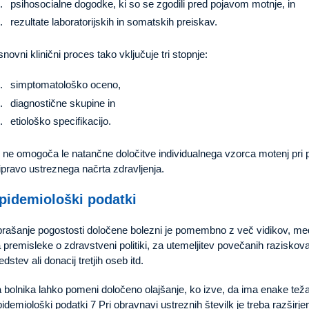
psihosocialne dogodke, ki so se zgodili pred pojavom motnje, in
rezultate laboratorijskih in somatskih preiskav.
novni klinični proces tako vključuje tri stopnje:
simptomatološko oceno,
diagnostične skupine in
etiološko specifikacijo.
 ne omogoča le natančne določitve individualnega vzorca motenj pri p
ipravo ustreznega načrta zdravljenja.
pidemiološki podatki
rašanje pogostosti določene bolezni je pomembno z več vidikov, med d
 premisleke o zdravstveni politiki, za utemeljitev povečanih raziskova
edstev ali donacij tretjih oseb itd.
 bolnika lahko pomeni določeno olajšanje, ko izve, da ima enake teža
idemiološki podatki 7 Pri obravnavi ustreznih številk je treba razširje