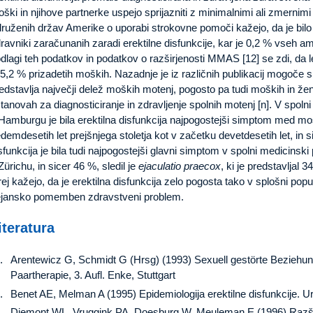
ški in njihove partnerke uspejo sprijazniti z minimalnimi ali zmernimi
ruženih držav Amerike o uporabi strokovne pomoči kažejo, da je bilo
ravniki zaračunanih zaradi erektilne disfunkcije, kar je 0,2 % vseh a
dlagi teh podatkov in podatkov o razširjenosti MMAS [12] se zdi, da
 5,2 % prizadetih moških. Nazadnje je iz različnih publikacij mogoče sk
edstavlja največji delež moških motenj, pogosto pa tudi moških in žens
tanovah za diagnosticiranje in zdravljenje spolnih motenj [n]. V spol
Hamburgu je bila erektilna disfunkcija najpogostejši simptom med mošk
demdesetih let prejšnjega stoletja kot v začetku devetdesetih let, in 
sfunkcija je bila tudi najpogostejši glavni simptom v spolni medicinski
Zürichu, in sicer 46 %, sledil je
ejaculatio praecox
, ki je predstavljal 
rej kažejo, da je erektilna disfunkcija zelo pogosta tako v splošni popul
jansko pomemben zdravstveni problem.
iteratura
Arentewicz G, Schmidt G (Hrsg) (1993) Sexuell gestörte Beziehu
Paartherapie, 3. Aufl. Enke, Stuttgart
Benet AE, Melman A (1995) Epidemiologija erektilne disfunkcije. U
Diemont WL, Vruggink PA, Doesburg W, Meuleman E (1996) Razširj