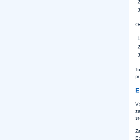
Os
To
pr
E
Vp
za
sr
Za
Ep