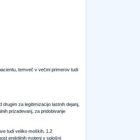
acientu, temveč v večini primerov tudi
rugim za legitimizacijo lastnih dejanj,
lnih prizadevanj, za pridobivanje
ve tudi veliko moških. 1.2
nost erektilnih motenj v splošni