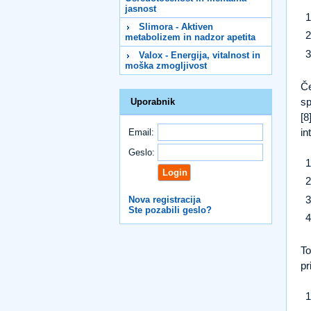
jasnost
Slimora - Aktiven
metabolizem in nadzor apetita
Valox - Energija, vitalnost in
moška zmogljivost
Če
sp
Uporabnik
[8
in
Email:
Geslo:
Nova registracija
Ste pozabili geslo?
To
pr