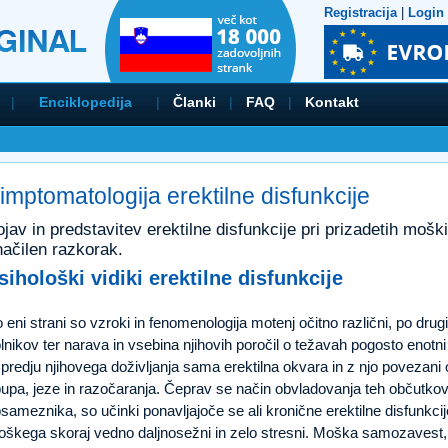
Registracija
|
Login
|
Enciklopedija
|
Članki
|
FAQ
|
Kontakt
imptomatologija erektilne disfunkcije
jav in predstavitev erektilne disfunkcije pri prizadetih moš
načilen razkorak.
sihološki vidiki erektilne disfunkcije
 eni strani so vzroki in fenomenologija motenj očitno različni, po dr
lnikov ter narava in vsebina njihovih poročil o težavah pogosto enotni 
predju njihovega doživljanja sama erektilna okvara in z njo povezani
upa, jeze in razočaranja. Čeprav se način obvladovanja teh občutko
sameznika, so učinki ponavljajoče se ali kronične erektilne disfunkci
škega skoraj vedno daljnosežni in zelo stresni. Moška samozavest, k