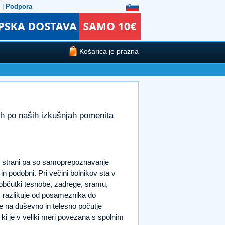
|
Podpora
Košarica je prazna
kih po naših izkušnjah pomenita
ugi strani pa so samoprepoznavanje
in podobni. Pri večini bolnikov sta v
 občutki tesnobe, zadrege, sramu,
v razlikuje od posameznika do
je na duševno in telesno počutje
i je v veliki meri povezana s spolnim