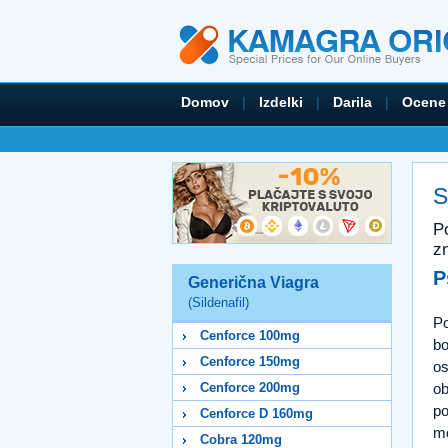
Domov
|
Izdelki
|
Darila
|
Ocene
S
Po
z
P
Generična Viagra
(Sildenafil)
Po
Cenforce 100mg
bo
Cenforce 150mg
os
ob
Cenforce 200mg
po
Cenforce D 160mg
mo
Cobra 120mg