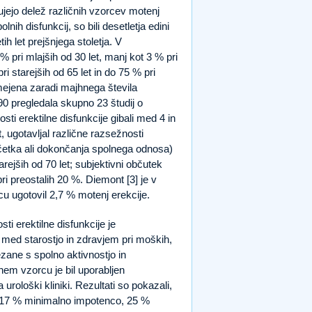
ačujejo delež različnih vzorcev motenj
ih disfunkcij, so bili desetletja edini
tih let prejšnjega stoletja. V
% pri mlajših od 30 let, manj kot 3 % pri
ri starejših od 65 let in do 75 % pri
omejena zaradi majhnega števila
990 pregledala skupno 23 študij o
osti erektilne disfunkcije gibali med 4 in
, ugotavljal različne razsežnosti
četka ali dokončanja spolnega odnosa)
arejših od 70 let; subjektivni občutek
pri preostalih 20 %. Diemont [3] je v
cu ugotovil 2,7 % motenj erekcije.
ti erektilne disfunkcije je
ed starostjo in zdravjem pri moških,
zane s spolno aktivnostjo in
nem vzorcu je bil uporabljen
 urološki kliniki. Rezultati so pokazali,
e, 17 % minimalno impotenco, 25 %