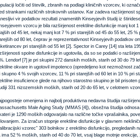
pulaciji ločiti od številk, zbranih na podlagi kliničnih vzorcev, ki ozn
d strankami različnih strokovnih ustanov. Kar zadeva razširjenost spoln
nesljivi vir podatkov rezultati znamenitih Kinseyjevih študij iz štiridese
nseyjevem vzorcu je bila razširjenost erektilne disfunkcije manj kot 1 
ajših od 45 let, nekaj manj kot 7 % pri starejših od 45 do 55 let, 25 % p
arejših od 80 let, čeprav je reprezentativnost Kinseyjevih podatkov 
ketirancev pri starejših od 55 let [2]. Spector in Carey [14] sta leta 1
zširjenosti spolne disfunkcije in ugotovila, da so se podatki o razširjen
%. Lendorf [7] je pri skupini 272 danskih moških, starih od 30 do 79 let
ektilne okvare in ugotovil impotenco (opredeljeno kot nezmožnost za
i skupno 4 % svojih vzorcev, 11 % pri starejših od 60 let in 10 % pri st
ektilne insuficience glede na njihovo starostno skupino je bil prisoten 
udiji 331 nizozemskih moških, starih od 20 do 65 let, v celotnem vzor
jpogosteje omenjena in najbolj produktivna nedavna študija razširjenos
ssachusetts Male Aging Study (MMAS [4]), obsežna študija odnosa m
kateri je 1290 moških odgovarjalo na različne točke vprašalnika, pove
lovanjem. Za izračun stopnje erektilne disfunkcije v glavnem neklinič
alibracijski vzorec" 303 bolnikov z erektilno disfunkcijo, pregledanih na
 ima 52 % moških, starih od 40 do 70 let, vsaj blage motnje erekcij