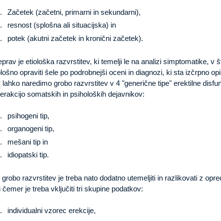
Začetek (začetni, primarni in sekundarni),
resnost (splošna ali situacijska) in
potek (akutni začetek in kronični začetek).
prav je etiološka razvrstitev, ki temelji le na analizi simptomatike, v 
lošno opraviti šele po podrobnejši oceni in diagnozi, ki sta izčrpno opi
] lahko naredimo grobo razvrstitev v 4 "generične tipe" erektilne dis
terakcijo somatskih in psiholoških dejavnikov:
psihogeni tip,
organogeni tip,
mešani tip in
idiopatski tip.
 grobo razvrstitev je treba nato dodatno utemeljiti in razlikovati z opr
i čemer je treba vključiti tri skupine podatkov:
individualni vzorec erekcije,