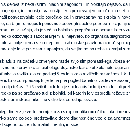
nis deloval z nekakšnim "hladnim zagonom", in blokirajo dejstvo, da 
burjenjem, intimnostjo, varnostjo ter izpolnjevanjem določenih osebnih 
naši posvetovalnici celo poročajo, da jih pravzaprav ne skrbita njihov
to, da bi jim omogočili ponovno zadovoljiti spolne potrebe in želje nji
ema tudi izkušnja, da je večina bolnikov prepričana o somatskem vzrok
redko odzovejo z razočaranjem ali nejevero, ko organska diagnostika
rok se bolje ujema s konceptom "psihološkega avtomatizma" spolnega
ravljenje in je povezan z upanjem, da se jim ne bo treba ukvarjati s psi
skladu z na začetku omenjeno razdelitvijo simptomatskega videza erekt
tivnemu zdravniku ali psihologu dejansko kaže kot zelo heterogena in
sfunkcijo razlikujejo na podlagi številnih zelo različnih razsežnosti, ki j
eni. Eno od vprašanj, ki je le na prvi pogled banalno, zadeva vprašanje
predju težav. Pri številnih bolnikih je spolna disfunkcija v celoti ali p
redko pa se srečamo tudi z bolniki, pri katerih je v ospredju težave 
ški sami skoraj nikoli ne vidijo kot osrednjo težavo.
leg dimenzije vrste motnje so za simptomatiko odločilne tako imenov
hko same po sebi predstavljajo dobro diagnostično vodilo za anamnezo
zlikujemo po treh formalnih merilih, in sicer