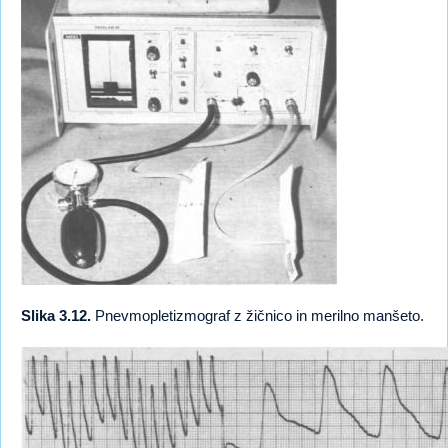
Slika 3.12.
Pnevmopletizmograf z žičnico in merilno manšeto.