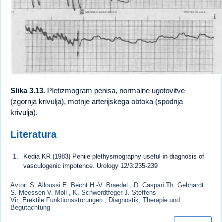
Slika 3.13.
Pletizmogram penisa, normalne ugotovitve
(zgornja krivulja), motnje arterijskega obtoka (spodnja
krivulja).
Literatura
Kedia KR (1983) Penile plethysmography useful in diagnosis of
vasculogenic impotence. Urology 12/3:235-239
Avtor: S. Alloussi E. Becht H.-V. Braedel , D. Caspari Th. Gebhardt
S. Meessen V. Moll , K. Schwerdtfeger J. Steffens
Vir: Erektile Funktionsstorungen , Diagnostik, Therapie und
Begutachtung