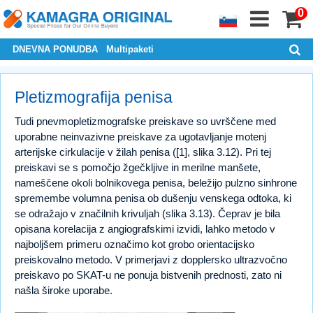
0
DNEVNA PONUDBA
Multipaketi
Pletizmografija penisa
Tudi pnevmopletizmografske preiskave so uvrščene med
uporabne neinvazivne preiskave za ugotavljanje motenj
arterijske cirkulacije v žilah penisa ([1], slika 3.12). Pri tej
preiskavi se s pomočjo žgečkljive in merilne manšete,
nameščene okoli bolnikovega penisa, beležijo pulzno sinhrone
spremembe volumna penisa ob dušenju venskega odtoka, ki
se odražajo v značilnih krivuljah (slika 3.13). Čeprav je bila
opisana korelacija z angiografskimi izvidi, lahko metodo v
najboljšem primeru označimo kot grobo orientacijsko
preiskovalno metodo. V primerjavi z dopplersko ultrazvočno
preiskavo po SKAT-u ne ponuja bistvenih prednosti, zato ni
našla široke uporabe.