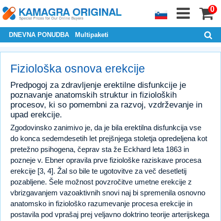
0
DNEVNA PONUDBA
Multipaketi
Fiziološka osnova erekcije
Predpogoj za zdravljenje erektilne disfunkcije je
poznavanje anatomskih struktur in fizioloških
procesov, ki so pomembni za razvoj, vzdrževanje in
upad erekcije.
Zgodovinsko zanimivo je, da je bila erektilna disfunkcija vse
do konca sedemdesetih let prejšnjega stoletja opredeljena kot
pretežno psihogena, čeprav sta že Eckhard leta 1863 in
pozneje v. Ebner opravila prve fiziološke raziskave procesa
erekcije [3, 4]. Žal so bile te ugotovitve za več desetletij
pozabljene. Šele možnost povzročitve umetne erekcije z
vbrizgavanjem vazoaktivnih snovi naj bi spremenila osnovno
anatomsko in fiziološko razumevanje procesa erekcije in
postavila pod vprašaj prej veljavno doktrino teorije arterijskega