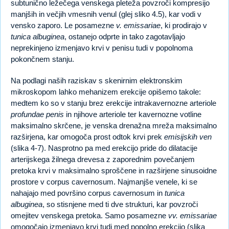
subtunično ležečega venskega pleteža povzroči kompresijo
manjših in večjih vmesnih venul (glej sliko 4.5), kar vodi v
vensko zaporo. Le posamezne
v. emissariae
, ki prodirajo v
tunica albuginea
, ostanejo odprte in tako zagotavljajo
neprekinjeno izmenjavo krvi v penisu tudi v popolnoma
pokončnem stanju.
Na podlagi naših raziskav s skenirnim elektronskim
mikroskopom lahko mehanizem erekcije opišemo takole:
medtem ko so v stanju brez erekcije intrakavernozne arteriole
profundae penis
in njihove arteriole ter kavernozne votline
maksimalno skrčene, je venska drenažna mreža maksimalno
razširjena, kar omogoča prost odtok krvi prek
emisijskih ven
(slika 4-7). Nasprotno pa med erekcijo pride do dilatacije
arterijskega žilnega drevesa z zaporednim povečanjem
pretoka krvi v maksimalno sproščene in razširjene sinusoidne
prostore v corpus cavernosum. Najmanjše venele, ki se
nahajajo med površino corpus cavernosum in
tunica
albuginea
, so stisnjene med ti dve strukturi, kar povzroči
omejitev venskega pretoka. Samo posamezne
vv. emissariae
omogočajo izmenjavo krvi tudi med popolno erekcijo (slika