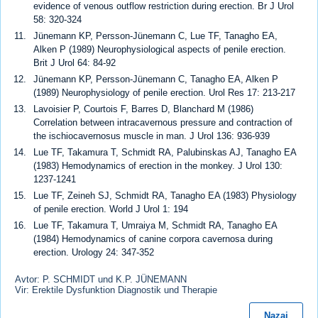
evidence of venous outflow restriction during erection. Br J Urol
58: 320-324
Jünemann KP, Persson-Jünemann C, Lue TF, Tanagho EA,
Alken P (1989) Neurophysiological aspects of penile erection.
Brit J Urol 64: 84-92
Jünemann KP, Persson-Jünemann C, Tanagho EA, Alken P
(1989) Neurophysiology of penile erection. Urol Res 17: 213-217
Lavoisier P, Courtois F, Barres D, Blanchard M (1986)
Correlation between intracavernous pressure and contraction of
the ischiocavernosus muscle in man. J Urol 136: 936-939
Lue TF, Takamura T, Schmidt RA, Palubinskas AJ, Tanagho EA
(1983) Hemodynamics of erection in the monkey. J Urol 130:
1237-1241
Lue TF, Zeineh SJ, Schmidt RA, Tanagho EA (1983) Physiology
of penile erection. World J Urol 1: 194
Lue TF, Takamura T, Umraiya M, Schmidt RA, Tanagho EA
(1984) Hemodynamics of canine corpora cavernosa during
erection. Urology 24: 347-352
Avtor: P. SCHMIDT und K.P. JÜNEMANN
Vir: Erektile Dysfunktion Diagnostik und Therapie
Nazaj