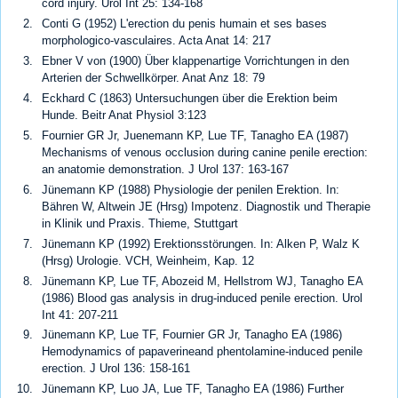
cord injury. Urol Int 25: 134-168
Conti G (1952) L'erection du penis humain et ses bases
morphologico-vasculaires. Acta Anat 14: 217
Ebner V von (1900) Über klappenartige Vorrichtungen in den
Arterien der Schwellkörper. Anat Anz 18: 79
Eckhard C (1863) Untersuchungen über die Erektion beim
Hunde. Beitr Anat Physiol 3:123
Fournier GR Jr, Juenemann KP, Lue TF, Tanagho EA (1987)
Mechanisms of venous occlusion during canine penile erection:
an anatomie demonstration. J Urol 137: 163-167
Jünemann KP (1988) Physiologie der penilen Erektion. In:
Bähren W, Altwein JE (Hrsg) Impotenz. Diagnostik und Therapie
in Klinik und Praxis. Thieme, Stuttgart
Jünemann KP (1992) Erektionsstörungen. In: Alken P, Walz K
(Hrsg) Urologie. VCH, Weinheim, Kap. 12
Jünemann KP, Lue TF, Abozeid M, Hellstrom WJ, Tanagho EA
(1986) Blood gas analysis in drug-induced penile erection. Urol
Int 41: 207-211
Jünemann KP, Lue TF, Fournier GR Jr, Tanagho EA (1986)
Hemodynamics of papaverineand phentolamine-induced penile
erection. J Urol 136: 158-161
Jünemann KP, Luo JA, Lue TF, Tanagho EA (1986) Further