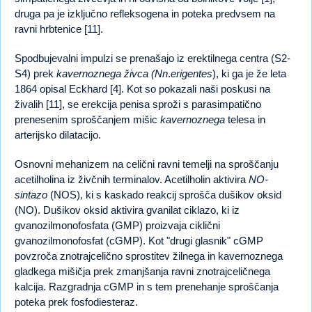
druga pa je izključno refleksogena in poteka predvsem na
ravni hrbtenice [11].
Spodbujevalni impulzi se prenašajo iz erektilnega centra (S2-
S4) prek
kavernoznega živca (Nn
.
erigentes
), ki ga je že leta
1864 opisal Eckhard [4]. Kot so pokazali naši poskusi na
živalih [11], se erekcija penisa sproži s parasimpatično
prenesenim sproščanjem mišic
kavernoznega
telesa in
arterijsko dilatacijo.
Osnovni mehanizem na celični ravni temelji na sproščanju
acetilholina iz živčnih terminalov. Acetilholin aktivira
NO-
sintazo
(NOS), ki s kaskado reakcij sprošča dušikov oksid
(NO). Dušikov oksid aktivira gvanilat ciklazo, ki iz
gvanozilmonofosfata (GMP) proizvaja ciklični
gvanozilmonofosfat (cGMP). Kot "drugi glasnik" cGMP
povzroča znotrajcelično sprostitev žilnega in kavernoznega
gladkega mišičja prek zmanjšanja ravni znotrajceličnega
kalcija. Razgradnja cGMP in s tem prenehanje sproščanja
poteka prek fosfodiesteraz.