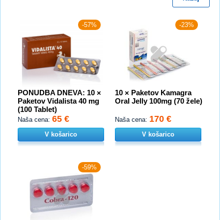
-57%
-23%
PONUDBA DNEVA: 10 ×
10 × Paketov Kamagra
Paketov Vidalista 40 mg
Oral Jelly 100mg (70 žele)
(100 Tablet)
65 €
170 €
Naša cena:
Naša cena:
V košarico
V košarico
-59%