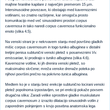
majhne hranilne kapilare z največjim premerom 15 µm.
Intersinusoidne povezave, ki obstajajo med kavernoznimi
votlinami, so znatno razširjene, kar omogoča prosto
komunikacijo med več sinusoidnimi prostori
corpus
cavernosa
in tako naredi
corpus cavernosa
funkcionalno
enoto (slika 4.5).
Na venski strani je v nekrvavem stanju med površino gladkih
mišic corpus cavernosum in togo tuniko
albuginea
v distalni
tretjini penisa subtunični venski pletež s posameznimi
Vv.
emissariae
, ki prodirajo v
tuniko albuginea
(slika 4.6).
Kavernozne votline, ki jih drenira venski pletež, so
maksimalno skrčene; mreža venske drenaže poteka po
njihovi površini prečno na pokrivno
tunica albuginea.
Medtem ko je v stanju brez erekcije subtunično locirani venski
pletež popolnoma izpostavljen, se pri erekciji pokaže povsem
drugačna slika: Zaradi velike sprostitve gladke muskulature
corpus cavernosum z izrazito dilatacijo sinusoidnih votlin z
zaporednim polnjenjem s krvjo posebna anatomska lega