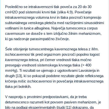
Posledično se intrakavernozni tlak poveča za 20 do 30
cmH2O pod sistemski krvni tlak (slika 4.9). Povečanje
intrakavernoznega volumna krvi in tlaka povzroči kompresijo
subtunialnega venskega pleteža med razširjenimi sinusoidnimi
votlinami in
tunica albuginea
. Največja tumescenca corpus
cavernosum se doseže s tem izključno žilnim mehanizmom,
ki ga nadzoruje parasimpatično živčevje.
Šele stisnjenje tumescentnega kavernoznega telesa z
Mm.
ischiocavernosi
tik pred orgazmom povzroči popolno togost
kavernoznega telesa
, pri čemer vrednosti tlaka močno
presegajo vrednosti sistemskega krvnega tlaka (> 400
mmHg). Ti rezultati se ujemajo z ugotovitvami Lavoisierja in
drugih [13], ki so pokazali podobne rezultate glede refleksnega
krčenja
mišic ischiocavernosi
in povečanja intrakavernoznega
tlaka pri bolnikih.
V nasprotju s prvotnimi predpostavkami, da je treba
detumescenco razumeti kot povsem pasiven mehanizem, je
bilo na podlagi eksperimentalnih študij [11] dokazano, da