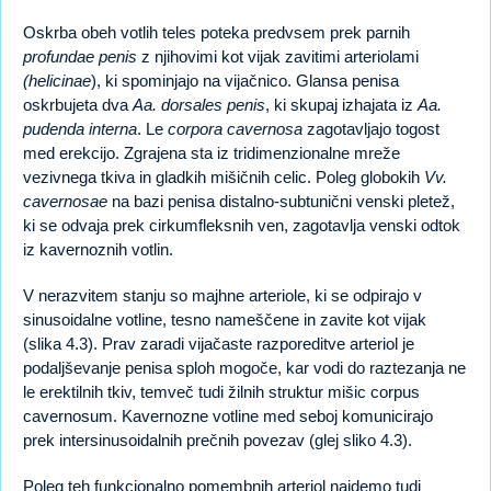
Oskrba obeh votlih teles poteka predvsem prek parnih
profundae penis
z njihovimi kot vijak zavitimi arteriolami
(helicinae
), ki spominjajo na vijačnico. Glansa penisa
oskrbujeta dva
Aa. dorsales penis
, ki skupaj izhajata iz
Aa.
pudenda interna
. Le
corpora cavernosa
zagotavljajo togost
med erekcijo. Zgrajena sta iz tridimenzionalne mreže
vezivnega tkiva in gladkih mišičnih celic. Poleg globokih
Vv.
cavernosae
na bazi penisa distalno-subtunični venski pletež,
ki se odvaja prek cirkumfleksnih ven, zagotavlja venski odtok
iz kavernoznih votlin.
V nerazvitem stanju so majhne arteriole, ki se odpirajo v
sinusoidalne votline, tesno nameščene in zavite kot vijak
(slika 4.3). Prav zaradi vijačaste razporeditve arteriol je
podaljševanje penisa sploh mogoče, kar vodi do raztezanja ne
le erektilnih tkiv, temveč tudi žilnih struktur mišic corpus
cavernosum. Kavernozne votline med seboj komunicirajo
prek intersinusoidalnih prečnih povezav (glej sliko 4.3).
Poleg teh funkcionalno pomembnih arteriol najdemo tudi