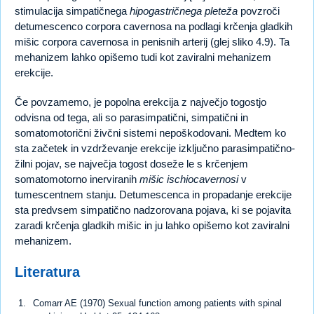
stimulacija simpatičnega
hipogastričnega pleteža
povzroči
detumescenco corpora cavernosa na podlagi krčenja gladkih
mišic corpora cavernosa in penisnih arterij (glej sliko 4.9). Ta
mehanizem lahko opišemo tudi kot zaviralni mehanizem
erekcije.
Če povzamemo, je popolna erekcija z največjo togostjo
odvisna od tega, ali so parasimpatični, simpatični in
somatomotorični živčni sistemi nepoškodovani. Medtem ko
sta začetek in vzdrževanje erekcije izključno parasimpatično-
žilni pojav, se največja togost doseže le s krčenjem
somatomotorno inerviranih
mišic ischiocavernosi
v
tumescentnem stanju. Detumescenca in propadanje erekcije
sta predvsem simpatično nadzorovana pojava, ki se pojavita
zaradi krčenja gladkih mišic in ju lahko opišemo kot zaviralni
mehanizem.
Literatura
Comarr AE (1970) Sexual function among patients with spinal