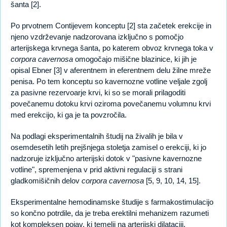
šanta [2].
Po prvotnem Contijevem konceptu [2] sta začetek erekcije in
njeno vzdrževanje nadzorovana izključno s pomočjo
arterijskega krvnega šanta, po katerem obvoz krvnega toka v
corpora cavernosa
omogočajo mišične blazinice, ki jih je
opisal Ebner [3] v aferentnem in eferentnem delu žilne mreže
penisa. Po tem konceptu so kavernozne votline veljale zgolj
za pasivne rezervoarje krvi, ki so se morali prilagoditi
povečanemu dotoku krvi oziroma povečanemu volumnu krvi
med erekcijo, ki ga je ta povzročila.
Na podlagi eksperimentalnih študij na živalih je bila v
osemdesetih letih prejšnjega stoletja zamisel o erekciji, ki jo
nadzoruje izključno arterijski dotok v "pasivne kavernozne
votline", spremenjena v prid aktivni regulaciji s strani
gladkomišičnih delov
corpora cavernosa
[5, 9, 10, 14, 15].
Eksperimentalne hemodinamske študije s farmakostimulacijo
so končno potrdile, da je treba erektilni mehanizem razumeti
kot kompleksen pojav, ki temelji na arterijski dilataciji,