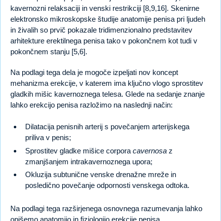
kavernozni relaksaciji in venski restrikciji [8,9,16]. Skenirne
elektronsko mikroskopske študije anatomije penisa pri ljudeh
in živalih so prvič pokazale tridimenzionalno predstavitev
arhitekture erektilnega penisa tako v pokončnem kot tudi v
pokončnem stanju [5,6].
Na podlagi tega dela je mogoče izpeljati nov koncept
mehanizma erekcije, v katerem ima ključno vlogo sprostitev
gladkih mišic kavernoznega telesa. Glede na sedanje znanje
lahko erekcijo penisa razložimo na naslednji način:
Dilatacija penisnih arterij s povečanjem arterijskega
priliva v penis;
Sprostitev gladke mišice corpora
cavernosa
z
zmanjšanjem intrakavernoznega upora;
Okluzija subtunične venske drenažne mreže in
posledično povečanje odpornosti venskega odtoka.
Na podlagi tega razširjenega osnovnega razumevanja lahko
opišemo anatomijo in fiziologijo erekcije penisa.