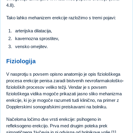
4.8).
Tako lahko mehanizem erekcije razložimo s tremi pojavi:
arterijska dilatacija,
kavernozna sprostitev,
vensko omejitev.
Fiziologija
V nasprotju s povsem opisno anatomijo je opis fiziološkega
procesa erekcije penisa zaradi bistvenih nevrofarmakološko-
fizioloških procesov veliko težji. Vendar je s povsem
fiziološkega vidika mogoče prikazati jasno sliko mehanizma
erekcije, ki jo je mogoče razumeti tudi klinično, na primer z
Dopplerskimi sonografskimi preiskavami na bolniku.
Načeloma ločimo dve vrsti erekcije: psihogeno in
refleksogeno erekcijo. Prva med drugim poteka prek
simpatičnega živčevja in ni odvisna od bolnikove volje [1],