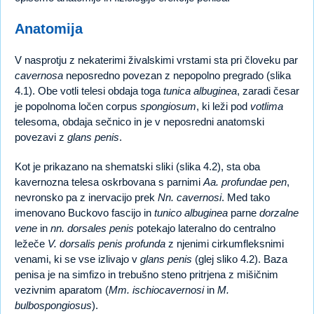
Anatomija
V nasprotju z nekaterimi živalskimi vrstami sta pri človeku par
cavernosa
neposredno povezan z nepopolno pregrado (slika
4.1). Obe votli telesi obdaja toga
tunica albuginea
, zaradi česar
je popolnoma ločen corpus
spongiosum
, ki leži pod
votlima
telesoma, obdaja sečnico in je v neposredni anatomski
povezavi z
glans penis
.
Kot je prikazano na shematski sliki (slika 4.2), sta oba
kavernozna telesa oskrbovana s parnimi
Aa. profundae pen
,
nevronsko pa z inervacijo prek
Nn. cavernosi
. Med tako
imenovano Buckovo fascijo in
tunico albuginea
parne
dorzalne
vene
in
nn. dorsales penis
potekajo lateralno do centralno
ležeče
V. dorsalis penis
profunda
z njenimi cirkumfleksnimi
venami, ki se vse izlivajo v
glans penis
(glej sliko 4.2). Baza
penisa je na simfizo in trebušno steno pritrjena z mišičnim
vezivnim aparatom (
Mm. ischiocavernosi
in
M.
bulbospongiosus
).