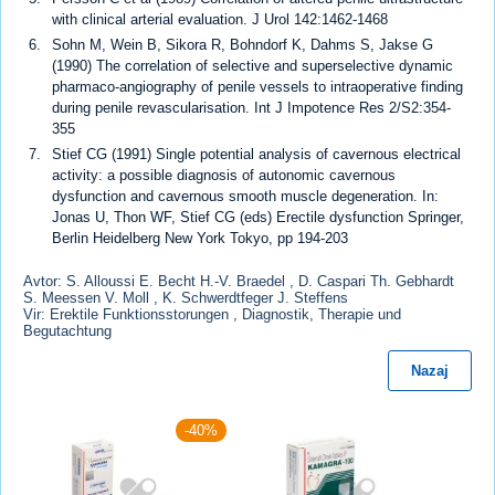
with clinical arterial evaluation. J Urol 142:1462-1468
Sohn M, Wein B, Sikora R, Bohndorf K, Dahms S, Jakse G
(1990) The correlation of selective and superselective dynamic
pharmaco-angiography of penile vessels to intraoperative finding
during penile revascularisation. Int J Impotence Res 2/S2:354-
355
Stief CG (1991) Single potential analysis of cavernous electrical
activity: a possible diagnosis of autonomic cavernous
dysfunction and cavernous smooth muscle degeneration. In:
Jonas U, Thon WF, Stief CG (eds) Erectile dysfunction Springer,
Berlin Heidelberg New York Tokyo, pp 194-203
Avtor: S. Alloussi E. Becht H.-V. Braedel , D. Caspari Th. Gebhardt
S. Meessen V. Moll , K. Schwerdtfeger J. Steffens
Vir: Erektile Funktionsstorungen , Diagnostik, Therapie und
Begutachtung
Nazaj
-40%