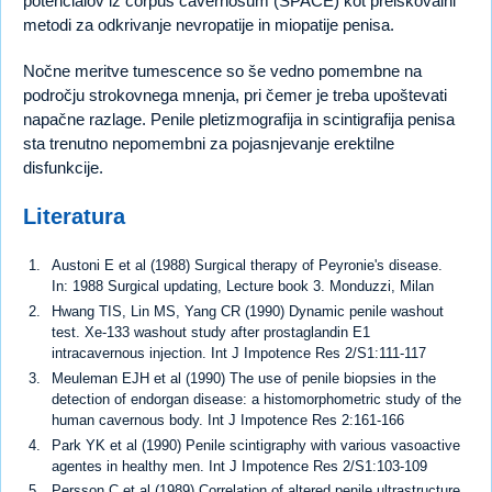
potencialov iz corpus cavernosum (SPACE) kot preiskovalni
metodi za odkrivanje nevropatije in miopatije penisa.
Nočne meritve tumescence so še vedno pomembne na
področju strokovnega mnenja, pri čemer je treba upoštevati
napačne razlage. Penile pletizmografija in scintigrafija penisa
sta trenutno nepomembni za pojasnjevanje erektilne
disfunkcije.
Literatura
Austoni E et al (1988) Surgical therapy of Peyronie's disease.
In: 1988 Surgical updating, Lecture book 3. Monduzzi, Milan
Hwang TIS, Lin MS, Yang CR (1990) Dynamic penile washout
test. Xe-133 washout study after prostaglandin E1
intracavernous injection. Int J Impotence Res 2/S1:111-117
Meuleman EJH et al (1990) The use of penile biopsies in the
detection of endorgan disease: a histomorphometric study of the
human cavernous body. Int J Impotence Res 2:161-166
Park YK et al (1990) Penile scintigraphy with various vasoactive
agentes in healthy men. Int J Impotence Res 2/S1:103-109
Persson C et al (1989) Correlation of altered penile ultrastructure