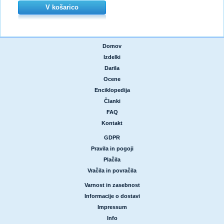
V košarico
Domov
|
Izdelki
|
Darila
|
Ocene
|
Enciklopedija
|
Članki
|
FAQ
|
Kontakt
GDPR
|
Pravila in pogoji
|
Plačila
|
Vračila in povračila
Varnost in zasebnost
|
Informacije o dostavi
|
Impressum
|
Info