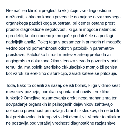
Neznačilen klinični pregled, ki vključuje vse diagnostične
možnosti, lahko na koncu privede le do najdbe nezaznavnega
organskega patološkega substrata, pri čemer ostane prost
prostor diagnostične negotovosti, ki ga ni mogoče natančno
opredeliti; končno oceno je mogoče podati šele na podlagi
nadaljnjih analiz. Poleg tega v posameznih primerih ni mogoče
vedno oceniti pomembnosti odkritih patoloških parametrov
preiskave. Patološka hitrost meritev v arteriji profunda ali
angiografsko dokazana žilna stenoza seveda govorita v prid
temu, da ima bolnik arterijsko cirkulacijsko motnjo žil penisa
kot vzrok za erektilno disfunkcijo, zaradi katere se pritožuje.
Toda, kako to oceniti za nazaj, če isti bolnik, ki ga vidimo šest
mesecev pozneje, poroča o spontani obnovitvi erektilne
funkcije? Omejitve razumevanja erektilnega mehanizma ter
sovpadanje organskih in psihogenih dejavnikov zahtevajo
določeno previdnost pri razlagi zbranih izsledkov, da ne bi bili
kot preiskovalec in terapevt videti dvomljivi. Vendar to nikakor
ne postavlja pod vprašaj vrednosti diagnostične razjasnitve,