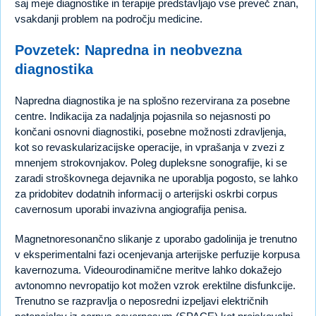
saj meje diagnostike in terapije predstavljajo vse preveč znan,
vsakdanji problem na področju medicine.
Povzetek: Napredna in neobvezna
diagnostika
Napredna diagnostika je na splošno rezervirana za posebne
centre. Indikacija za nadaljnja pojasnila so nejasnosti po
končani osnovni diagnostiki, posebne možnosti zdravljenja,
kot so revaskularizacijske operacije, in vprašanja v zvezi z
mnenjem strokovnjakov. Poleg dupleksne sonografije, ki se
zaradi stroškovnega dejavnika ne uporablja pogosto, se lahko
za pridobitev dodatnih informacij o arterijski oskrbi corpus
cavernosum uporabi invazivna angiografija penisa.
Magnetnoresonančno slikanje z uporabo gadolinija je trenutno
v eksperimentalni fazi ocenjevanja arterijske perfuzije korpusa
kavernozuma. Videourodinamične meritve lahko dokažejo
avtonomno nevropatijo kot možen vzrok erektilne disfunkcije.
Trenutno se razpravlja o neposredni izpeljavi električnih