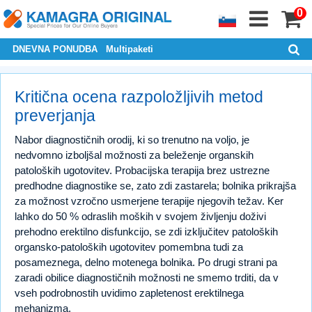
0
DNEVNA PONUDBA
Multipaketi
Kritična ocena razpoložljivih metod
preverjanja
Nabor diagnostičnih orodij, ki so trenutno na voljo, je
nedvomno izboljšal možnosti za beleženje organskih
patoloških ugotovitev. Probacijska terapija brez ustrezne
predhodne diagnostike se, zato zdi zastarela; bolnika prikrajša
za možnost vzročno usmerjene terapije njegovih težav. Ker
lahko do 50 % odraslih moških v svojem življenju doživi
prehodno erektilno disfunkcijo, se zdi izključitev patoloških
organsko-patoloških ugotovitev pomembna tudi za
posameznega, delno motenega bolnika. Po drugi strani pa
zaradi obilice diagnostičnih možnosti ne smemo trditi, da v
vseh podrobnostih uvidimo zapletenost erektilnega
mehanizma.