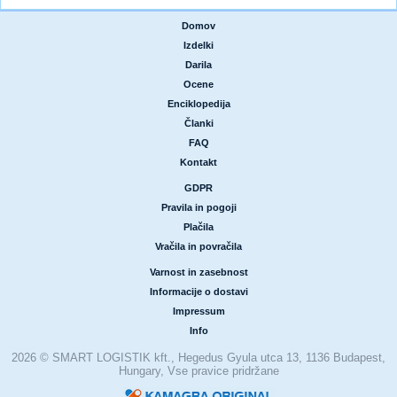
Domov
|
Izdelki
|
Darila
|
Ocene
|
Enciklopedija
|
Članki
|
FAQ
|
Kontakt
GDPR
|
Pravila in pogoji
|
Plačila
|
Vračila in povračila
Varnost in zasebnost
|
Informacije o dostavi
|
Impressum
|
Info
2026 © SMART LOGISTIK kft., Hegedus Gyula utca 13, 1136 Budapest,
Hungary, Vse pravice pridržane