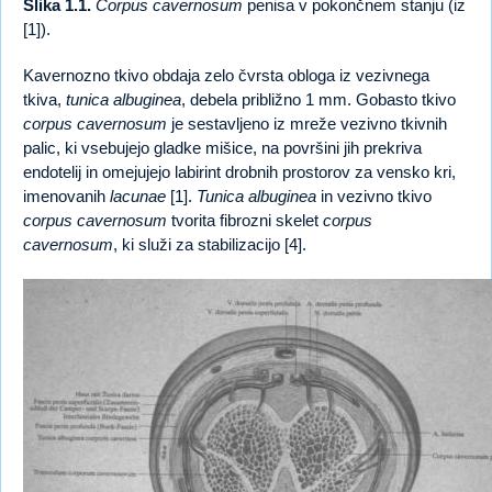
Slika 1.1.
Corpus cavernosum
penisa v pokončnem stanju (iz
[1]).
Kavernozno tkivo obdaja zelo čvrsta obloga iz vezivnega
tkiva,
tunica albuginea
, debela približno 1 mm. Gobasto tkivo
corpus cavernosum
je sestavljeno iz mreže vezivno tkivnih
palic, ki vsebujejo gladke mišice, na površini jih prekriva
endotelij in omejujejo labirint drobnih prostorov za vensko kri,
imenovanih
lacunae
[1].
Tunica albuginea
in vezivno tkivo
corpus cavernosum
tvorita fibrozni skelet
corpus
cavernosum
, ki služi za stabilizacijo [4].