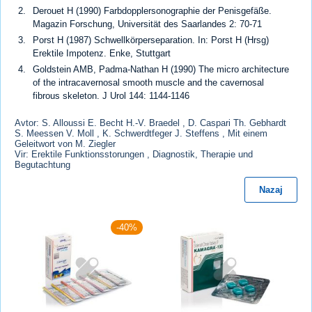
Derouet H (1990) Farbdopplersonographie der Penisgefäße.
Magazin Forschung, Universität des Saarlandes 2: 70-71
Porst H (1987) Schwellkörperseparation. In: Porst H (Hrsg)
Erektile Impotenz. Enke, Stuttgart
Goldstein AMB, Padma-Nathan H (1990) The micro architecture
of the intracavernosal smooth muscle and the cavernosal
fibrous skeleton. J Urol 144: 1144-1146
Avtor: S. Alloussi E. Becht H.-V. Braedel , D. Caspari Th. Gebhardt
S. Meessen V. Moll , K. Schwerdtfeger J. Steffens , Mit einem
Geleitwort von M. Ziegler
Vir: Erektile Funktionsstorungen , Diagnostik, Therapie und
Begutachtung
Nazaj
-40%