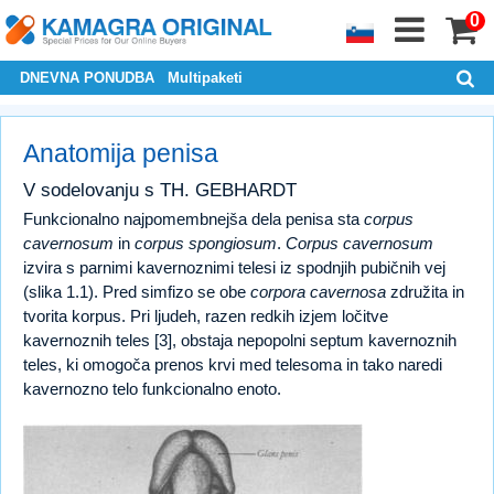
0
DNEVNA PONUDBA
Multipaketi
Anatomija penisa
V sodelovanju s TH. GEBHARDT
Funkcionalno najpomembnejša dela penisa sta
corpus
cavernosum
in
corpus spongiosum
.
Corpus cavernosum
izvira s parnimi kavernoznimi telesi iz spodnjih pubičnih vej
(slika 1.1). Pred simfizo se obe
corpora cavernosa
združita in
tvorita korpus. Pri ljudeh, razen redkih izjem ločitve
kavernoznih teles [3], obstaja nepopolni septum kavernoznih
teles, ki omogoča prenos krvi med telesoma in tako naredi
kavernozno telo funkcionalno enoto.