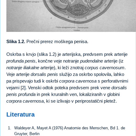
Slika 1.2.
Prečni prerez moškega penisa.
Oskrba s krvjo (slika 1.2) je arterijska, predvsem prek arterije
profunda penis
, končne veje notranje
pudendalne
arterije (iz
notranje iliakalne
arterije), ki leži znotraj
corpus cavernosum
.
Veje arterije
dorsalis penis
služijo za oskrbo spolovila, lahko
pa prispevajo tudi k oskrbi
corpora cavernosa
s perforativnimi
vejami [2]. Venski odtok poteka predvsem prek vene
dorsalis
penis profunda
in prek kruralnih ven, lokaliziranih v globini
corpora cavernosa
, ki se izlivajo v periprostatični pletež.
Literatura
Waldeyer A, Mayet A (1976) Anatomie des Menschen, Bd 1. de
Gruyter, Berlin