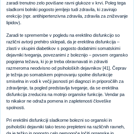
zaradi trenutno zelo povišane ravni glukoze v krvi. Poleg tega
sladkorni bolniki pogosto jemljejo tudi zdravila, ki zavirajo
erekcijo (npr. antihipertenzivna zdravila, zdravila za zniževanje
lipidov).
Zaradi te spremembe v pogledu na erektilno disfunkcijo so
različni avtorji prehitro sklepali, da je erektilna disfunkcija –
zlasti v skupini diabetikov s pogosto dodatnimi somatskimi
dejavniki tveganja, povezanimi z boleznijo – povsem organsko
pogojena težava, ki jo je treba obravnavati in zdraviti
razmeroma neodvisno od psiholoških dejavnikov [41]. Čeprav
je težnja po somatskem pojmovanju spolne disfunkcije
smiselna in vodi k večji jasnosti pri diagnozi in priporočilih za
zdravljenje, ta pogled predstavlja tveganje, da se erektilna
disfunkcija zreducira na motnjo organske funkcije. Vendar pa
to nikakor ne odraža pomena in zapletenosti človeške
spolnosti.
Pri erektilni disfunkciji sladkorne bolezni so organski in
psihološki dejavniki tako tesno prepleteni na različnih ravneh,
da je težko in pogosto celo nemogoče ločiti organske in