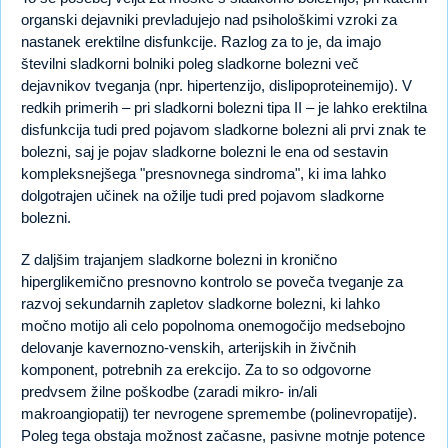
organski dejavniki prevladujejo nad psihološkimi vzroki za
nastanek erektilne disfunkcije. Razlog za to je, da imajo
številni sladkorni bolniki poleg sladkorne bolezni več
dejavnikov tveganja (npr. hipertenzijo, dislipoproteinemijo). V
redkih primerih – pri sladkorni bolezni tipa II – je lahko erektilna
disfunkcija tudi pred pojavom sladkorne bolezni ali prvi znak te
bolezni, saj je pojav sladkorne bolezni le ena od sestavin
kompleksnejšega "presnovnega sindroma", ki ima lahko
dolgotrajen učinek na ožilje tudi pred pojavom sladkorne
bolezni.
Z daljšim trajanjem sladkorne bolezni in kronično
hiperglikemično presnovno kontrolo se poveča tveganje za
razvoj sekundarnih zapletov sladkorne bolezni, ki lahko
močno motijo ali celo popolnoma onemogočijo medsebojno
delovanje kavernozno-venskih, arterijskih in živčnih
komponent, potrebnih za erekcijo. Za to so odgovorne
predvsem žilne poškodbe (zaradi mikro- in/ali
makroangiopatij) ter nevrogene spremembe (polinevropatije).
Poleg tega obstaja možnost začasne, pasivne motnje potence