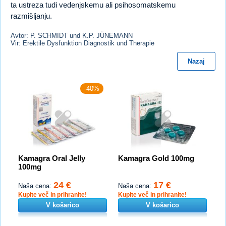
ta ustreza tudi vedenjskemu ali psihosomatskemu
razmišljanju.
Avtor: P. SCHMIDT und K.P. JÜNEMANN
Vir: Erektile Dysfunktion Diagnostik und Therapie
Nazaj
-40%
Kamagra Oral Jelly
Kamagra Gold 100mg
100mg
24 €
17 €
Naša cena:
Naša cena:
Kupite več in prihranite!
Kupite več in prihranite!
V košarico
V košarico