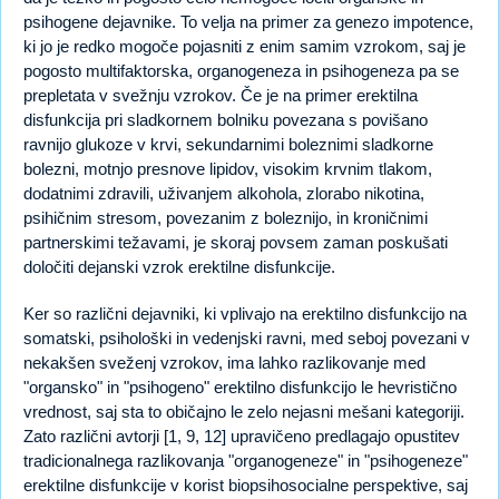
psihogene dejavnike. To velja na primer za genezo impotence,
ki jo je redko mogoče pojasniti z enim samim vzrokom, saj je
pogosto multifaktorska, organogeneza in psihogeneza pa se
prepletata v svežnju vzrokov. Če je na primer erektilna
disfunkcija pri sladkornem bolniku povezana s povišano
ravnijo glukoze v krvi, sekundarnimi boleznimi sladkorne
bolezni, motnjo presnove lipidov, visokim krvnim tlakom,
dodatnimi zdravili, uživanjem alkohola, zlorabo nikotina,
psihičnim stresom, povezanim z boleznijo, in kroničnimi
partnerskimi težavami, je skoraj povsem zaman poskušati
določiti dejanski vzrok erektilne disfunkcije.
Ker so različni dejavniki, ki vplivajo na erektilno disfunkcijo na
somatski, psihološki in vedenjski ravni, med seboj povezani v
nekakšen sveženj vzrokov, ima lahko razlikovanje med
"organsko" in "psihogeno" erektilno disfunkcijo le hevristično
vrednost, saj sta to običajno le zelo nejasni mešani kategoriji.
Zato različni avtorji [1, 9, 12] upravičeno predlagajo opustitev
tradicionalnega razlikovanja "organogeneze" in "psihogeneze"
erektilne disfunkcije v korist biopsihosocialne perspektive, saj