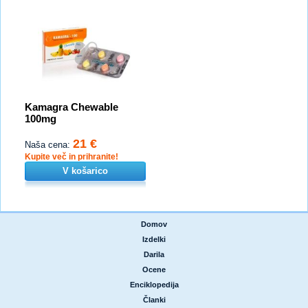
Kamagra Chewable
100mg
21 €
Naša cena:
Kupite več in prihranite!
V košarico
Domov
|
Izdelki
|
Darila
|
Ocene
|
Enciklopedija
|
Članki
|