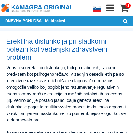
0
DNEVNA PONUDBA
Multipaketi
Erektilna disfunkcija pri sladkorni
bolezni kot vedenjski zdravstveni
problem
Včasih so erektilno disfunkcijo, tudi pri diabetikih, razumeli
predvsem kot psihogeno težavo, v zadnjih desetih letih pa so
intenzivne raziskave in izboljšane diagnostične možnosti
omogočile veliko bolj poglobljeno razumevanje regulativnih
mehanizmov moške erekcije in možnih patoloških procesov
[8]. Vedno bolj je postalo jasno, da je geneza erektilne
disfunkcije pogosto multikavzalen proces in da imajo organski
vzroki pri njenem nastanku veliko pomembnejšo vlogo, kot se
je domnevalo prej.
To še posebej velja za moške s sladkorno boleznijo, pri katerih