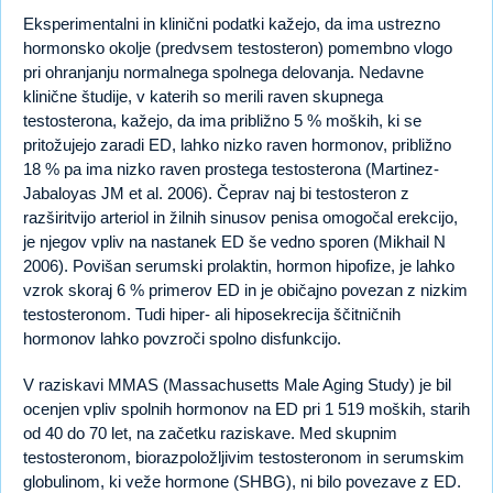
Eksperimentalni in klinični podatki kažejo, da ima ustrezno
hormonsko okolje (predvsem testosteron) pomembno vlogo
pri ohranjanju normalnega spolnega delovanja. Nedavne
klinične študije, v katerih so merili raven skupnega
testosterona, kažejo, da ima približno 5 % moških, ki se
pritožujejo zaradi ED, lahko nizko raven hormonov, približno
18 % pa ima nizko raven prostega testosterona (Martinez-
Jabaloyas JM et al. 2006). Čeprav naj bi testosteron z
razširitvijo arteriol in žilnih sinusov penisa omogočal erekcijo,
je njegov vpliv na nastanek ED še vedno sporen (Mikhail N
2006). Povišan serumski prolaktin, hormon hipofize, je lahko
vzrok skoraj 6 % primerov ED in je običajno povezan z nizkim
testosteronom. Tudi hiper- ali hiposekrecija ščitničnih
hormonov lahko povzroči spolno disfunkcijo.
V raziskavi MMAS (Massachusetts Male Aging Study) je bil
ocenjen vpliv spolnih hormonov na ED pri 1 519 moških, starih
od 40 do 70 let, na začetku raziskave. Med skupnim
testosteronom, biorazpoložljivim testosteronom in serumskim
globulinom, ki veže hormone (SHBG), ni bilo povezave z ED.