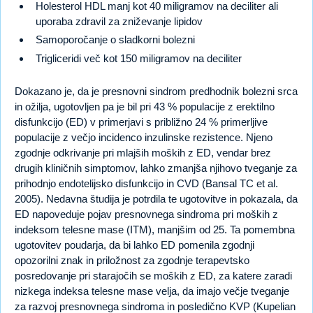
Holesterol HDL manj kot 40 miligramov na deciliter ali
uporaba zdravil za zniževanje lipidov
Samoporočanje o sladkorni bolezni
Trigliceridi več kot 150 miligramov na deciliter
Dokazano je, da je presnovni sindrom predhodnik bolezni srca
in ožilja, ugotovljen pa je bil pri 43 % populacije z erektilno
disfunkcijo (ED) v primerjavi s približno 24 % primerljive
populacije z večjo incidenco inzulinske rezistence. Njeno
zgodnje odkrivanje pri mlajših moških z ED, vendar brez
drugih kliničnih simptomov, lahko zmanjša njihovo tveganje za
prihodnjo endotelijsko disfunkcijo in CVD (Bansal TC et al.
2005). Nedavna študija je potrdila te ugotovitve in pokazala, da
ED napoveduje pojav presnovnega sindroma pri moških z
indeksom telesne mase (ITM), manjšim od 25. Ta pomembna
ugotovitev poudarja, da bi lahko ED pomenila zgodnji
opozorilni znak in priložnost za zgodnje terapevtsko
posredovanje pri starajočih se moških z ED, za katere zaradi
nizkega indeksa telesne mase velja, da imajo večje tveganje
za razvoj presnovnega sindroma in posledično KVP (Kupelian