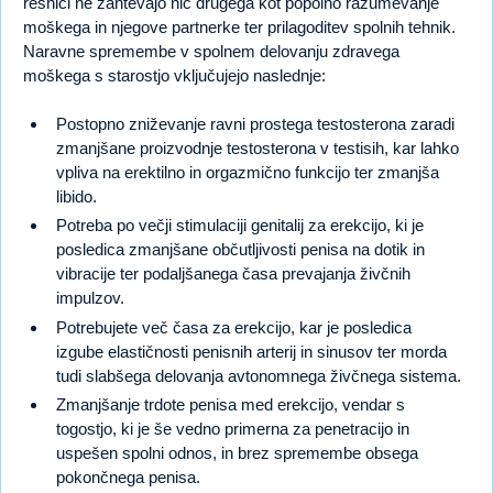
resnici ne zahtevajo nič drugega kot popolno razumevanje
moškega in njegove partnerke ter prilagoditev spolnih tehnik.
Naravne spremembe v spolnem delovanju zdravega
moškega s starostjo vključujejo naslednje:
Postopno zniževanje ravni prostega testosterona zaradi
zmanjšane proizvodnje testosterona v testisih, kar lahko
vpliva na erektilno in orgazmično funkcijo ter zmanjša
libido.
Potreba po večji stimulaciji genitalij za erekcijo, ki je
posledica zmanjšane občutljivosti penisa na dotik in
vibracije ter podaljšanega časa prevajanja živčnih
impulzov.
Potrebujete več časa za erekcijo, kar je posledica
izgube elastičnosti penisnih arterij in sinusov ter morda
tudi slabšega delovanja avtonomnega živčnega sistema.
Zmanjšanje trdote penisa med erekcijo, vendar s
togostjo, ki je še vedno primerna za penetracijo in
uspešen spolni odnos, in brez spremembe obsega
pokončnega penisa.