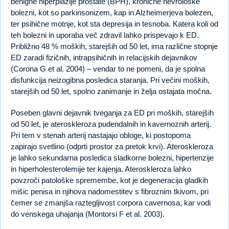
benigne hiperplazije prostate (BPH), kronične nevrološke
bolezni, kot so parkinsonizem, kap in Alzheimerjeva bolezen,
ter psihične motnje, kot sta depresija in tesnoba. Katera koli od
teh bolezni in uporaba več zdravil lahko prispevajo k ED.
Približno 48 % moških, starejših od 50 let, ima različne stopnje
ED zaradi fizičnih, intrapsihičnih in relacijskih dejavnikov
(Corona G et al. 2004) – vendar to ne pomeni, da je spolna
disfunkcija neizogibna posledica staranja. Pri večini moških,
starejših od 50 let, spolno zanimanje in želja ostajata močna.
Poseben glavni dejavnik tveganja za ED pri moških, starejših
od 50 let, je ateroskleroza pudendalnih in kavernoznih arterij.
Pri tem v stenah arterij nastajajo obloge, ki postopoma
zapirajo svetlino (odprti prostor za pretok krvi). Ateroskleroza
je lahko sekundarna posledica sladkorne bolezni, hipertenzije
in hiperholesterolemije ter kajenja. Ateroskleroza lahko
povzroči patološke spremembe, kot je degeneracija gladkih
mišic penisa in njihova nadomestitev s fibroznim tkivom, pri
čemer se zmanjša raztegljivost corpora cavernosa, kar vodi
do venskega uhajanja (Montorsi F et al. 2003).