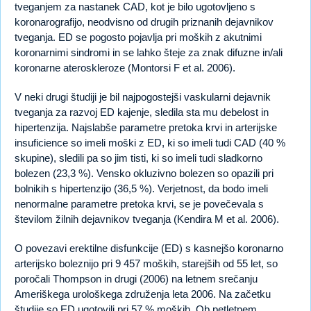
tveganjem za nastanek CAD, kot je bilo ugotovljeno s
koronarografijo, neodvisno od drugih priznanih dejavnikov
tveganja. ED se pogosto pojavlja pri moških z akutnimi
koronarnimi sindromi in se lahko šteje za znak difuzne in/ali
koronarne ateroskleroze (Montorsi F et al. 2006).
V neki drugi študiji je bil najpogostejši vaskularni dejavnik
tveganja za razvoj ED kajenje, sledila sta mu debelost in
hipertenzija. Najslabše parametre pretoka krvi in arterijske
insuficience so imeli moški z ED, ki so imeli tudi CAD (40 %
skupine), sledili pa so jim tisti, ki so imeli tudi sladkorno
bolezen (23,3 %). Vensko okluzivno bolezen so opazili pri
bolnikih s hipertenzijo (36,5 %). Verjetnost, da bodo imeli
nenormalne parametre pretoka krvi, se je povečevala s
številom žilnih dejavnikov tveganja (Kendira M et al. 2006).
O povezavi erektilne disfunkcije (ED) s kasnejšo koronarno
arterijsko boleznijo pri 9 457 moških, starejših od 55 let, so
poročali Thompson in drugi (2006) na letnem srečanju
Ameriškega urološkega združenja leta 2006. Na začetku
študije so ED ugotovili pri 57 % moških. Ob petletnem