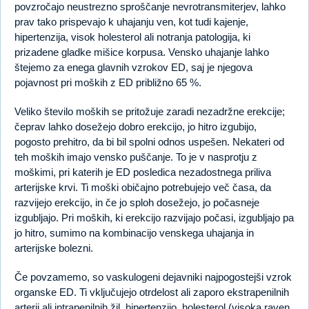
povzročajo neustrezno sproščanje nevrotransmiterjev, lahko
prav tako prispevajo k uhajanju ven, kot tudi kajenje,
hipertenzija, visok holesterol ali notranja patologija, ki
prizadene gladke mišice korpusa. Vensko uhajanje lahko
štejemo za enega glavnih vzrokov ED, saj je njegova
pojavnost pri moških z ED približno 65 %.
Veliko število moških se pritožuje zaradi nezadržne erekcije;
čeprav lahko dosežejo dobro erekcijo, jo hitro izgubijo,
pogosto prehitro, da bi bil spolni odnos uspešen. Nekateri od
teh moških imajo vensko puščanje. To je v nasprotju z
moškimi, pri katerih je ED posledica nezadostnega priliva
arterijske krvi. Ti moški običajno potrebujejo več časa, da
razvijejo erekcijo, in če jo sploh dosežejo, jo počasneje
izgubljajo. Pri moških, ki erekcijo razvijajo počasi, izgubljajo pa
jo hitro, sumimo na kombinacijo venskega uhajanja in
arterijske bolezni.
Če povzamemo, so vaskulogeni dejavniki najpogostejši vzrok
organske ED. Ti vključujejo otrdelost ali zaporo ekstrapenilnih
arterij ali intrapenilnih žil, hipertenzijo, holesterol (visoka raven