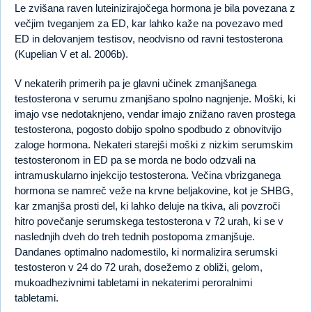
Le zvišana raven luteinizirajočega hormona je bila povezana z
večjim tveganjem za ED, kar lahko kaže na povezavo med
ED in delovanjem testisov, neodvisno od ravni testosterona
(Kupelian V et al. 2006b).
V nekaterih primerih pa je glavni učinek zmanjšanega
testosterona v serumu zmanjšano spolno nagnjenje. Moški, ki
imajo vse nedotaknjeno, vendar imajo znižano raven prostega
testosterona, pogosto dobijo spolno spodbudo z obnovitvijo
zaloge hormona. Nekateri starejši moški z nizkim serumskim
testosteronom in ED pa se morda ne bodo odzvali na
intramuskularno injekcijo testosterona. Večina vbrizganega
hormona se namreč veže na krvne beljakovine, kot je SHBG,
kar zmanjša prosti del, ki lahko deluje na tkiva, ali povzroči
hitro povečanje serumskega testosterona v 72 urah, ki se v
naslednjih dveh do treh tednih postopoma zmanjšuje.
Dandanes optimalno nadomestilo, ki normalizira serumski
testosteron v 24 do 72 urah, dosežemo z obliži, gelom,
mukoadhezivnimi tabletami in nekaterimi peroralnimi
tabletami.