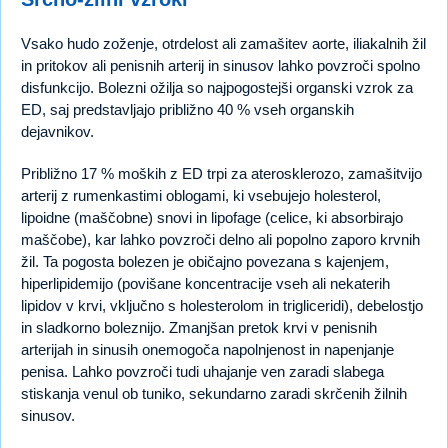
Vsako hudo zoženje, otrdelost ali zamašitev aorte, iliakalnih žil
in pritokov ali penisnih arterij in sinusov lahko povzroči spolno
disfunkcijo. Bolezni ožilja so najpogostejši organski vzrok za
ED, saj predstavljajo približno 40 % vseh organskih
dejavnikov.
Približno 17 % moških z ED trpi za aterosklerozo, zamašitvijo
arterij z rumenkastimi oblogami, ki vsebujejo holesterol,
lipoidne (maščobne) snovi in lipofage (celice, ki absorbirajo
maščobe), kar lahko povzroči delno ali popolno zaporo krvnih
žil. Ta pogosta bolezen je običajno povezana s kajenjem,
hiperlipidemijo (povišane koncentracije vseh ali nekaterih
lipidov v krvi, vključno s holesterolom in trigliceridi), debelostjo
in sladkorno boleznijo. Zmanjšan pretok krvi v penisnih
arterijah in sinusih onemogoča napolnjenost in napenjanje
penisa. Lahko povzroči tudi uhajanje ven zaradi slabega
stiskanja venul ob tuniko, sekundarno zaradi skrčenih žilnih
sinusov.