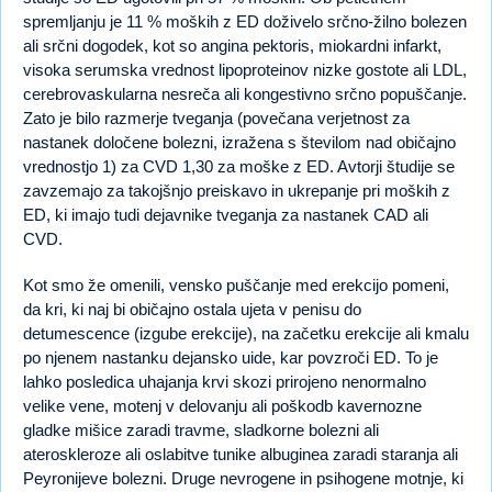
spremljanju je 11 % moških z ED doživelo srčno-žilno bolezen
ali srčni dogodek, kot so angina pektoris, miokardni infarkt,
visoka serumska vrednost lipoproteinov nizke gostote ali LDL,
cerebrovaskularna nesreča ali kongestivno srčno popuščanje.
Zato je bilo razmerje tveganja (povečana verjetnost za
nastanek določene bolezni, izražena s številom nad običajno
vrednostjo 1) za CVD 1,30 za moške z ED. Avtorji študije se
zavzemajo za takojšnjo preiskavo in ukrepanje pri moških z
ED, ki imajo tudi dejavnike tveganja za nastanek CAD ali
CVD.
Kot smo že omenili, vensko puščanje med erekcijo pomeni,
da kri, ki naj bi običajno ostala ujeta v penisu do
detumescence (izgube erekcije), na začetku erekcije ali kmalu
po njenem nastanku dejansko uide, kar povzroči ED. To je
lahko posledica uhajanja krvi skozi prirojeno nenormalno
velike vene, motenj v delovanju ali poškodb kavernozne
gladke mišice zaradi travme, sladkorne bolezni ali
ateroskleroze ali oslabitve tunike albuginea zaradi staranja ali
Peyronijeve bolezni. Druge nevrogene in psihogene motnje, ki