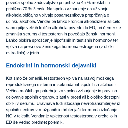
poveča spolno zadovoljstvo pri približno 45 % moških in
približno 70 % žensk. Na spolno vzburjenje ob uživanju
alkohola običajno vplivajo posameznikova prepričanja o
učinku alkohola. Vendar pa lahko kronični alkoholizem ali celo
samo pitje velikih količin alkohola privede do ED, pri čemer se
zmanjša serumski testosteron in povečajo ženski hormoni.
Lahko blokira sproščanje hipofiznih in testisnih hormonov ter
vpliva na presnovo ženskega hormona estrogena (v obliki
estradiola) v jetrih.
Endokrini in hormonski dejavniki
Kot smo že omenili, testosteron vpliva na razvoj moškega
reproduktivnega sistema in sekundarnih spolnih značilnosti.
Večina moških ga potrebuje za spolno vzburjenje in pravilno
delovanje spolnih organov, zlasti v prosti ali biološko dostopni
obliki v serumu. Uravnava tudi izločanje nevrotransmiterjev iz
spolnih centrov v možganih in hrbtenjači ter morda izločanje
NO v telesih. Vendar je vpletenost testosterona v erekcijo in
ED še vedno predmet polemik.