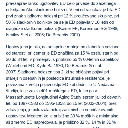
pravzaprav lahko ugotovitev ED celo privede do začetnega
odkritja moške sladkorne bolezni. V eni od raziskav je bila ED
prvi znak sladkorne bolezni pri 12 % preučevane skupine, pri
50 % sladkornih bolnikov pa se je ED pojavila v 10 letih od
diagnoze sladkorne bolezni (Kaiser FE, Korenman SG 1988;
Israilov S et al. 2005; De Berardis 2007).
Ugotovljeno je bilo, da so spolne motnje pri diabetikih odvisne
od starosti, pri čemer je ED značilna za 15 % oseb, starih od
30 do 34 let, v primerjavi s približno 55 % 60-letnih diabetikov
(Whitehead ED, Kyde BJ 1990, De Berardis G et al.
2007).Sladkorna bolezen tipa 2, ki se običajno pojavi pri
starejših osebah in je posledica inzulinske rezistence, je
povezana z večjo pojavnostjo ED kot dedni tip 1. Nedavna
študija, ki je zajela 401 moškega z ED, ki so ga v
Massachusetts Longitudinal Aging Study spremljali od devetih
let, od 1987-1989 do 1995-1998, do 15 let (2002-2004), brez
zdravljenja, je pokazala nekaj zanimivih in nepričakovanih
ugotovitev. Medtem ko je približno 33 % moških z minimalno
ali zmerno ED napredovala, je približno 32 %, 14 % in 31 %