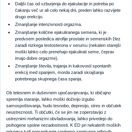
Daljši čas od vzburjenja do ejakulacije in potreba po
čakanju več ur ali celo nekaj dni, preden lahko razvijete
drugo erekcijo.
Zmanjšanje intenzivnosti orgazma.
Zmanjšanje količine ejakuliranega semena, ki je
predvsem posledica atrofije prostate in semenskih žlez
zaradi nizkega testosterona v serumu (nekateri starejši
moški lahko celo prenehajo ejakulirati seme, čeprav
imajo dobre orgazme).
Zmanjšanje števila, trajanja in kakovosti spontanih
erekcij med spanjem, morda zaradi skrajšanja
potrebnega skupnega časa spanja.
Ob telesnem in duševnem upočasnjevanju, ki običajno
spremlja staranje, lahko moški doživijo izgubo
samospoštovanja, hudo tesnobo, depresijo, stres in občutek
neustreznosti. Ti občutki, če se jim ne zoperstavijo z
ustreznimi mehanizmi obvladovanja, lahko privedejo do
psihogene spolne nezadostnosti. K ED pri nekaterih moških
prispeva tudi pomanjkanje spolnega zanimanja njihovih