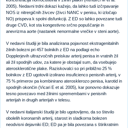
2005). Nedavni trdni dokazi kažejo, da lahko tudi izčrpavanje
NOS iz nitrergičnih živcev (živci NANC v penisu, ki izločajo
NO) prispeva k spolni disfunkciji. Z ED so lahko povezane tudi
druge CVD, kot sta kongestivno srčno popuščanje in
anevrizma aorte (nastanek nenormalne vrečke v steni aorte).
V nedavni študiji je bila analizirana pojavnost ekstragenitalnih
žilnih bolezni pri 457 bolnikih z ED na podlagi echo
Dopplerjevih ultrazvočnih preiskav arterij penisa in vratnih žil
ali žil spodnjih udov, za katere je obstajal sum, da vsebujejo
aterosklerotične plake. Raziskovalci so pri približno 25 %
bolnikov z ED ugotovili izolirano insuficienco penisnih arterij, v
75 % primerov pa kombinirano aterosklerozo penisa, karotid in
spodnjih okončin (Vicari E et al. 2005), kar ponovno dokazuje
tesno povezavo med žilnimi spremembami v penisnih
arterijah in drugih arterijah v telesu.
V nedavni italijanski študiji je bilo ugotovljeno, da so število
obolelih koronarnih arterij, starost in sladkorna bolezen
neodvisni dejavniki ED; ED pa je bila povezana s štirikratnim