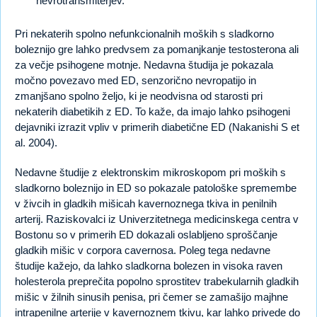
nevrotransmiterjev.
Pri nekaterih spolno nefunkcionalnih moških s sladkorno
boleznijo gre lahko predvsem za pomanjkanje testosterona ali
za večje psihogene motnje. Nedavna študija je pokazala
močno povezavo med ED, senzorično nevropatijo in
zmanjšano spolno željo, ki je neodvisna od starosti pri
nekaterih diabetikih z ED. To kaže, da imajo lahko psihogeni
dejavniki izrazit vpliv v primerih diabetične ED (Nakanishi S et
al. 2004).
Nedavne študije z elektronskim mikroskopom pri moških s
sladkorno boleznijo in ED so pokazale patološke spremembe
v živcih in gladkih mišicah kavernoznega tkiva in penilnih
arterij. Raziskovalci iz Univerzitetnega medicinskega centra v
Bostonu so v primerih ED dokazali oslabljeno sproščanje
gladkih mišic v corpora cavernosa. Poleg tega nedavne
študije kažejo, da lahko sladkorna bolezen in visoka raven
holesterola preprečita popolno sprostitev trabekularnih gladkih
mišic v žilnih sinusih penisa, pri čemer se zamašijo majhne
intrapenilne arterije v kavernoznem tkivu, kar lahko privede do