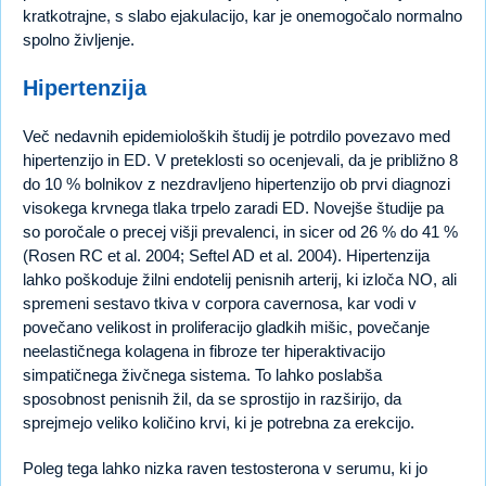
kratkotrajne, s slabo ejakulacijo, kar je onemogočalo normalno
spolno življenje.
Hipertenzija
Več nedavnih epidemioloških študij je potrdilo povezavo med
hipertenzijo in ED. V preteklosti so ocenjevali, da je približno 8
do 10 % bolnikov z nezdravljeno hipertenzijo ob prvi diagnozi
visokega krvnega tlaka trpelo zaradi ED. Novejše študije pa
so poročale o precej višji prevalenci, in sicer od 26 % do 41 %
(Rosen RC et al. 2004; Seftel AD et al. 2004). Hipertenzija
lahko poškoduje žilni endotelij penisnih arterij, ki izloča NO, ali
spremeni sestavo tkiva v corpora cavernosa, kar vodi v
povečano velikost in proliferacijo gladkih mišic, povečanje
neelastičnega kolagena in fibroze ter hiperaktivacijo
simpatičnega živčnega sistema. To lahko poslabša
sposobnost penisnih žil, da se sprostijo in razširijo, da
sprejmejo veliko količino krvi, ki je potrebna za erekcijo.
Poleg tega lahko nizka raven testosterona v serumu, ki jo