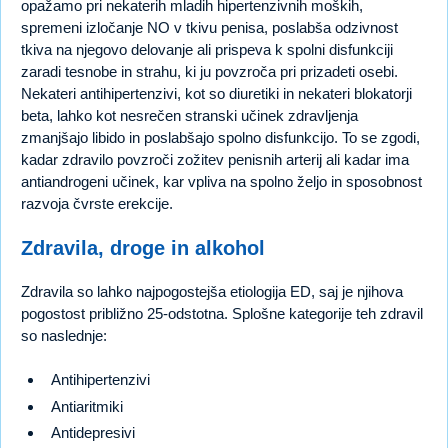
opažamo pri nekaterih mladih hipertenzivnih moških,
spremeni izločanje NO v tkivu penisa, poslabša odzivnost
tkiva na njegovo delovanje ali prispeva k spolni disfunkciji
zaradi tesnobe in strahu, ki ju povzroča pri prizadeti osebi.
Nekateri antihipertenzivi, kot so diuretiki in nekateri blokatorji
beta, lahko kot nesrečen stranski učinek zdravljenja
zmanjšajo libido in poslabšajo spolno disfunkcijo. To se zgodi,
kadar zdravilo povzroči zožitev penisnih arterij ali kadar ima
antiandrogeni učinek, kar vpliva na spolno željo in sposobnost
razvoja čvrste erekcije.
Zdravila, droge in alkohol
Zdravila so lahko najpogostejša etiologija ED, saj je njihova
pogostost približno 25-odstotna. Splošne kategorije teh zdravil
so naslednje:
Antihipertenzivi
Antiaritmiki
Antidepresivi