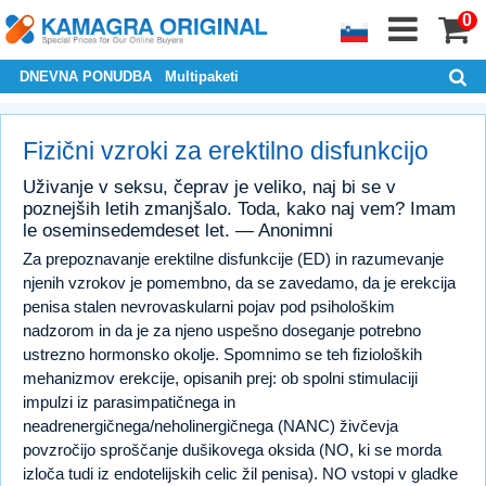
0
DNEVNA PONUDBA
Multipaketi
Fizični vzroki za erektilno disfunkcijo
Uživanje v seksu, čeprav je veliko, naj bi se v
poznejših letih zmanjšalo. Toda, kako naj vem? Imam
le oseminsedemdeset let. — Anonimni
Za prepoznavanje erektilne disfunkcije (ED) in razumevanje
njenih vzrokov je pomembno, da se zavedamo, da je erekcija
penisa stalen nevrovaskularni pojav pod psihološkim
nadzorom in da je za njeno uspešno doseganje potrebno
ustrezno hormonsko okolje. Spomnimo se teh fizioloških
mehanizmov erekcije, opisanih prej: ob spolni stimulaciji
impulzi iz parasimpatičnega in
neadrenergičnega/neholinergičnega (NANC) živčevja
povzročijo sproščanje dušikovega oksida (NO, ki se morda
izloča tudi iz endotelijskih celic žil penisa). NO vstopi v gladke