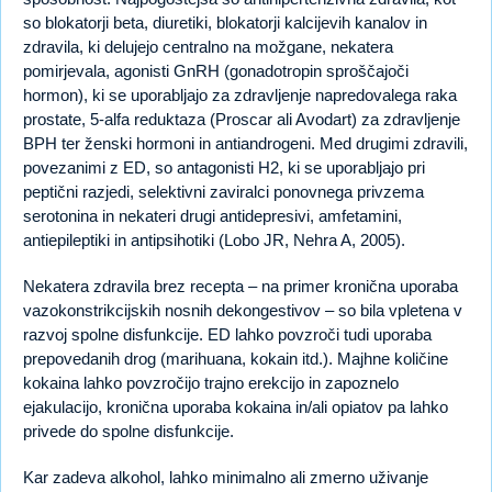
so blokatorji beta, diuretiki, blokatorji kalcijevih kanalov in
zdravila, ki delujejo centralno na možgane, nekatera
pomirjevala, agonisti GnRH (gonadotropin sproščajoči
hormon), ki se uporabljajo za zdravljenje napredovalega raka
prostate, 5-alfa reduktaza (Proscar ali Avodart) za zdravljenje
BPH ter ženski hormoni in antiandrogeni. Med drugimi zdravili,
povezanimi z ED, so antagonisti H2, ki se uporabljajo pri
peptični razjedi, selektivni zaviralci ponovnega privzema
serotonina in nekateri drugi antidepresivi, amfetamini,
antiepileptiki in antipsihotiki (Lobo JR, Nehra A, 2005).
Nekatera zdravila brez recepta – na primer kronična uporaba
vazokonstrikcijskih nosnih dekongestivov – so bila vpletena v
razvoj spolne disfunkcije. ED lahko povzroči tudi uporaba
prepovedanih drog (marihuana, kokain itd.). Majhne količine
kokaina lahko povzročijo trajno erekcijo in zapoznelo
ejakulacijo, kronična uporaba kokaina in/ali opiatov pa lahko
privede do spolne disfunkcije.
Kar zadeva alkohol, lahko minimalno ali zmerno uživanje