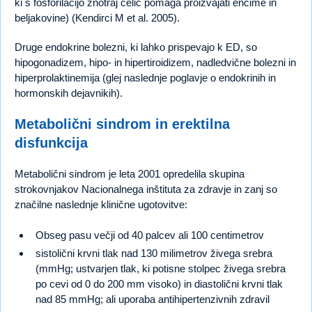
ki s fosforilacijo znotraj celic pomaga proizvajati encime in
beljakovine) (Kendirci M et al. 2005).
Druge endokrine bolezni, ki lahko prispevajo k ED, so
hipogonadizem, hipo- in hipertiroidizem, nadledvične bolezni in
hiperprolaktinemija (glej naslednje poglavje o endokrinih in
hormonskih dejavnikih).
Metabolični sindrom in erektilna
disfunkcija
Metabolični sindrom je leta 2001 opredelila skupina
strokovnjakov Nacionalnega inštituta za zdravje in zanj so
značilne naslednje klinične ugotovitve:
Obseg pasu večji od 40 palcev ali 100 centimetrov
sistolični krvni tlak nad 130 milimetrov živega srebra
(mmHg; ustvarjen tlak, ki potisne stolpec živega srebra
po cevi od 0 do 200 mm visoko) in diastolični krvni tlak
nad 85 mmHg; ali uporaba antihipertenzivnih zdravil