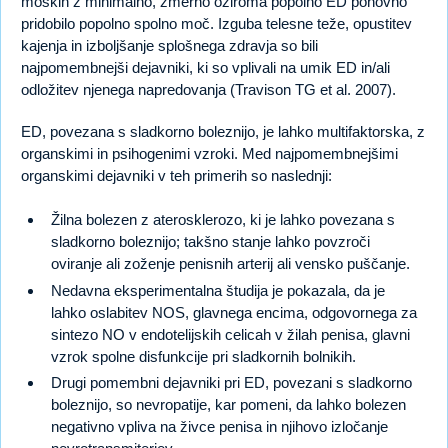
moških z minimalno, zmerno oziroma popolno ED ponovno
pridobilo popolno spolno moč. Izguba telesne teže, opustitev
kajenja in izboljšanje splošnega zdravja so bili
najpomembnejši dejavniki, ki so vplivali na umik ED in/ali
odložitev njenega napredovanja (Travison TG et al. 2007).
ED, povezana s sladkorno boleznijo, je lahko multifaktorska, z
organskimi in psihogenimi vzroki. Med najpomembnejšimi
organskimi dejavniki v teh primerih so naslednji:
Žilna bolezen z aterosklerozo, ki je lahko povezana s
sladkorno boleznijo; takšno stanje lahko povzroči
oviranje ali zoženje penisnih arterij ali vensko puščanje.
Nedavna eksperimentalna študija je pokazala, da je
lahko oslabitev NOS, glavnega encima, odgovornega za
sintezo NO v endotelijskih celicah v žilah penisa, glavni
vzrok spolne disfunkcije pri sladkornih bolnikih.
Drugi pomembni dejavniki pri ED, povezani s sladkorno
boleznijo, so nevropatije, kar pomeni, da lahko bolezen
negativno vpliva na živce penisa in njihovo izločanje