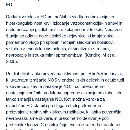
ED.
Dodatni vzroki za ED pri moških s sladkorno boleznijo so
hiperkoagulabilnost krvi, izločanje vazokonstrikcijskih snovi in
nadomeščanje gladkih mišic s kolagenom v telesih. Nedavne
študije so odkrile nove etiološke dejavnike, ki imajo lahko
pomembno vlogo pri spolnih motnjah sladkornih bolnikov,
vključno z endotelno disfunkcijo, oksidativnim stresom,
nevropatijo in strukturnimi spremembami (Kendirci M et al.
2005).
Pri diabetikih lahko povečana aktivnost poti RhoA/Rho-kinaze,
ki uravnava izražanje NOS v endotelijskih celicah in deluje tudi
v kavernozi, zavira nastajanje NO. Tudi prekomerno
nastajanje končnih produktov napredne glikacije pri diabetikih
lahko zmanjša nastajanje NO. Kot možna vzroka za
diabetično ED sta bila predlagana tudi prekomerno
proizvajanje reaktivnih kisikovih radikalov, ki lahko povzročijo
nevrovaskularne okvare, in prekomerno delovanje poti
proteinske kinaze C (ki vključuje encim iz razreda transferaz,