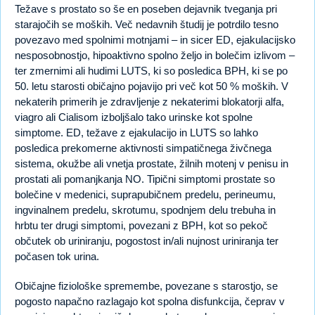
Težave s prostato so še en poseben dejavnik tveganja pri
starajočih se moških. Več nedavnih študij je potrdilo tesno
povezavo med spolnimi motnjami – in sicer ED, ejakulacijsko
nesposobnostjo, hipoaktivno spolno željo in bolečim izlivom –
ter zmernimi ali hudimi LUTS, ki so posledica BPH, ki se po
50. letu starosti običajno pojavijo pri več kot 50 % moških. V
nekaterih primerih je zdravljenje z nekaterimi blokatorji alfa,
viagro ali Cialisom izboljšalo tako urinske kot spolne
simptome. ED, težave z ejakulacijo in LUTS so lahko
posledica prekomerne aktivnosti simpatičnega živčnega
sistema, okužbe ali vnetja prostate, žilnih motenj v penisu in
prostati ali pomanjkanja NO. Tipični simptomi prostate so
bolečine v medenici, suprapubičnem predelu, perineumu,
ingvinalnem predelu, skrotumu, spodnjem delu trebuha in
hrbtu ter drugi simptomi, povezani z BPH, kot so pekoč
občutek ob uriniranju, pogostost in/ali nujnost uriniranja ter
počasen tok urina.
Običajne fiziološke spremembe, povezane s starostjo, se
pogosto napačno razlagajo kot spolna disfunkcija, čeprav v