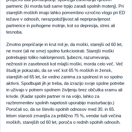
partneric (ki morda tudi same trpijo zaradi spolnih motenj). Pri
starejših moških imajo lahko pomembno vzročno vlogo pri ED
težave v odnosih, nerazpoložljivost ali nepripravljenost
partnerice in psihogene motnje, kot so depresija, stres ali
tesnoba.
Zmotno prepričanje in krut mit je, da moški, starejši od 60 let,
ne more (ali ne sme) spolno funkcionirati. Starejši moški
potrebujejo toliko naklonjenosti, ljubezni, razumevanja,
nežnosti in zasebnosti kot mlajši moški, morda celo več. Več
študij je pokazalo, da se več kot 65 % moških in žensk,
starejših od 65 let, še vedno zanima za spolnost in so spolno
aktivni. Spodbujati jih je treba, da izrazijo svoje spolne potrebe
in uživajo v polnem spolnem življenju brez občutka sramu ali
krivde. (Kadar spolni partner ni na voljo, lahko za
razbremenitev spolnih napetosti uporabijo masturbacijo.)
Poročali so, da se število spolnih odnosov med 30. in 65.
letom starosti zmanjša za približno 75 %, vendar tudi večina
moških, starejših od 60 let, poroča o rednih spolnih odnosih.