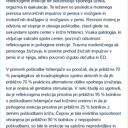
refleksogene erekcije ter odsotnostjo spolnega užitka,
orgazma in ejakulacije. Te težave so posledica motenega
prenosa senzoričnih impulzov iz penisa v možgane in
motoričnih dražljajev iz možganov v penis. Resnost motenj je
odvisna od stopnje in obsega poškodbe, zlasti glede na
sekundarni spolni center v križni hrbtenici. Vsaka patologija, ki
vključuje sakralni spolni center, povzroči odsotnost
refleksogene in psihogene erekcije. Travma medeničnega ali
penisnega živčevja, ki prekine prehod živčnih impulzov v
penis in iz njega, lahko povzroči izgubo občutka in ED.
V primerih poškodbe hrbtenjače so poročali, da je približno 70
% paraplegikov ali kvadruplegikov spolno aktivnih in da jih
približno 70 % prakticira alternativne oblike spolnega izražanja,
kot je oralna ali genitalna stimulacija. V neki študiji so ugotovili,
da je refleksogena erekcija prisotna pri približno 95 % bolnikov
s poškodbami hrbtenjače nad križnimi vretenci in da je
psihogena erekcija prisotna pri približno 25 % bolnikov z
delnimi poškodbami križa. Čeprav je bila erektilna sposobnost
ohranjena pri približno 90 % bolnikov z nepopolnimi
poškodbami, so bile te erekcije na splošno nepredvidljive in