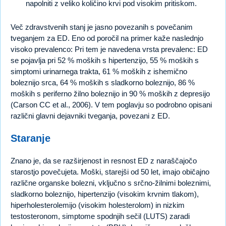
napolniti z veliko količino krvi pod visokim pritiskom.
Več zdravstvenih stanj je jasno povezanih s povečanim
tveganjem za ED. Eno od poročil na primer kaže naslednjo
visoko prevalenco: Pri tem je navedena vrsta prevalenc: ED
se pojavlja pri 52 % moških s hipertenzijo, 55 % moških s
simptomi urinarnega trakta, 61 % moških z ishemično
boleznijo srca, 64 % moških s sladkorno boleznijo, 86 %
moških s periferno žilno boleznijo in 90 % moških z depresijo
(Carson CC et al., 2006). V tem poglavju so podrobno opisani
različni glavni dejavniki tveganja, povezani z ED.
Staranje
Znano je, da se razširjenost in resnost ED z naraščajočo
starostjo povečujeta. Moški, starejši od 50 let, imajo običajno
različne organske bolezni, vključno s srčno-žilnimi boleznimi,
sladkorno boleznijo, hipertenzijo (visokim krvnim tlakom),
hiperholesterolemijo (visokim holesterolom) in nizkim
testosteronom, simptome spodnjih sečil (LUTS) zaradi