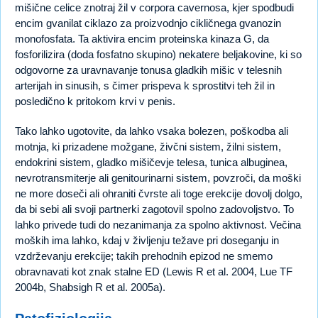
mišične celice znotraj žil v corpora cavernosa, kjer spodbudi
encim gvanilat ciklazo za proizvodnjo cikličnega gvanozin
monofosfata. Ta aktivira encim proteinska kinaza G, da
fosforilizira (doda fosfatno skupino) nekatere beljakovine, ki so
odgovorne za uravnavanje tonusa gladkih mišic v telesnih
arterijah in sinusih, s čimer prispeva k sprostitvi teh žil in
posledično k pritokom krvi v penis.
Tako lahko ugotovite, da lahko vsaka bolezen, poškodba ali
motnja, ki prizadene možgane, živčni sistem, žilni sistem,
endokrini sistem, gladko mišičevje telesa, tunica albuginea,
nevrotransmiterje ali genitourinarni sistem, povzroči, da moški
ne more doseči ali ohraniti čvrste ali toge erekcije dovolj dolgo,
da bi sebi ali svoji partnerki zagotovil spolno zadovoljstvo. To
lahko privede tudi do nezanimanja za spolno aktivnost. Večina
moških ima lahko, kdaj v življenju težave pri doseganju in
vzdrževanju erekcije; takih prehodnih epizod ne smemo
obravnavati kot znak stalne ED (Lewis R et al. 2004, Lue TF
2004b, Shabsigh R et al. 2005a).