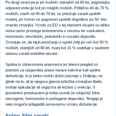
Po drugi strani pa je pri moških, starejših od 60 let, pogostejša
odpoved erekcije kot pri mlajših moških. Približno 40 do 70 %
moških, starih od 40 do 70 let, se pritožuje zaradi spolnih
motenj, pri čemer se pogostost spolnih dogodkov po 50. letu
izrazito zmanjša. Vzroki za ED v tej starostni skupini so lahko
nizka raven prostega testosterona v serumu ter vaskularni,
hormonski, nevrološki, psihološki in socialni dejavniki.
Ocenjuje se, da kljub poročanju o spolni želji pri več kot 50 %
moških, starejših od 80 let, manj kot 15 % sodeluje v spolnem
odnosu zaradi erektilne okvare.
Spolna in zdravstvena anamneza ter telesni pregled so
potrebni za razjasnitev prave narave kakršne koli spolne
disfunkcije, ki jo lahko moški doživi pozneje v življenju, ne
glede na to, ali je njegova glavna pritožba zmanjšan libido,
motnje ejakulacije ali orgazma ali težave z erekcijo. S
posebnimi preiskavami je treba oceniti (in izključiti) žilne,
nevrogene, hormonske in psihogene dejavnike. Terapijo je
nato mogoče prilagoditi osnovnemu vzroku disfunkcije.
Srčno-žilni vzroki