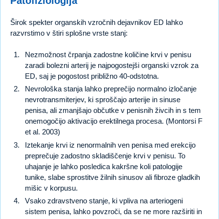
Patofiziologija
Širok spekter organskih vzročnih dejavnikov ED lahko
razvrstimo v štiri splošne vrste stanj:
Nezmožnost črpanja zadostne količine krvi v penisu
zaradi bolezni arterij je najpogostejši organski vzrok za
ED, saj je pogostost približno 40-odstotna.
Nevrološka stanja lahko preprečijo normalno izločanje
nevrotransmiterjev, ki sproščajo arterije in sinuse
penisa, ali zmanjšajo občutke v penisnih živcih in s tem
onemogočijo aktivacijo erektilnega procesa. (Montorsi F
et al. 2003)
Iztekanje krvi iz nenormalnih ven penisa med erekcijo
preprečuje zadostno skladiščenje krvi v penisu. To
uhajanje je lahko posledica kakršne koli patologije
tunike, slabe sprostitve žilnih sinusov ali fibroze gladkih
mišic v korpusu.
Vsako zdravstveno stanje, ki vpliva na arteriogeni
sistem penisa, lahko povzroči, da se ne more razširiti in