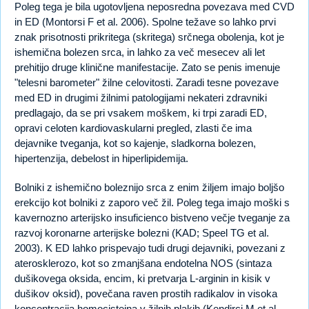
Poleg tega je bila ugotovljena neposredna povezava med CVD
in ED (Montorsi F et al. 2006). Spolne težave so lahko prvi
znak prisotnosti prikritega (skritega) srčnega obolenja, kot je
ishemična bolezen srca, in lahko za več mesecev ali let
prehitijo druge klinične manifestacije. Zato se penis imenuje
"telesni barometer" žilne celovitosti. Zaradi tesne povezave
med ED in drugimi žilnimi patologijami nekateri zdravniki
predlagajo, da se pri vsakem moškem, ki trpi zaradi ED,
opravi celoten kardiovaskularni pregled, zlasti če ima
dejavnike tveganja, kot so kajenje, sladkorna bolezen,
hipertenzija, debelost in hiperlipidemija.
Bolniki z ishemično boleznijo srca z enim žiljem imajo boljšo
erekcijo kot bolniki z zaporo več žil. Poleg tega imajo moški s
kavernozno arterijsko insuficienco bistveno večje tveganje za
razvoj koronarne arterijske bolezni (KAD; Speel TG et al.
2003). K ED lahko prispevajo tudi drugi dejavniki, povezani z
aterosklerozo, kot so zmanjšana endotelna NOS (sintaza
dušikovega oksida, encim, ki pretvarja L-arginin in kisik v
dušikov oksid), povečana raven prostih radikalov in visoka
koncentracija homocisteina v žilnih plakih (Kendirci M et al.