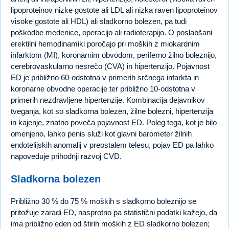
lipoproteinov nizke gostote ali LDL ali nizka raven lipoproteinov
visoke gostote ali HDL) ali sladkorno bolezen, pa tudi
poškodbe medenice, operacijo ali radioterapijo. O poslabšani
erektilni hemodinamiki poročajo pri moških z miokardnim
infarktom (MI), koronarnim obvodom, periferno žilno boleznijo,
cerebrovaskularno nesrečo (CVA) in hipertenzijo. Pojavnost
ED je približno 60-odstotna v primerih srčnega infarkta in
koronarne obvodne operacije ter približno 10-odstotna v
primerih nezdravljene hipertenzije. Kombinacija dejavnikov
tveganja, kot so sladkorna bolezen, žilne bolezni, hipertenzija
in kajenje, znatno poveča pojavnost ED. Poleg tega, kot je bilo
omenjeno, lahko penis služi kot glavni barometer žilnih
endotelijskih anomalij v preostalem telesu, pojav ED pa lahko
napoveduje prihodnji razvoj CVD.
Sladkorna bolezen
Približno 30 % do 75 % moških s sladkorno boleznijo se
pritožuje zaradi ED, nasprotno pa statistični podatki kažejo, da
ima približno eden od štirih moških z ED sladkorno bolezen;