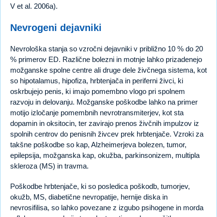
V et al. 2006a).
Nevrogeni dejavniki
Nevrološka stanja so vzročni dejavniki v približno 10 % do 20
% primerov ED. Različne bolezni in motnje lahko prizadenejo
možganske spolne centre ali druge dele živčnega sistema, kot
so hipotalamus, hipofiza, hrbtenjača in periferni živci, ki
oskrbujejo penis, ki imajo pomembno vlogo pri spolnem
razvoju in delovanju. Možganske poškodbe lahko na primer
motijo izločanje pomembnih nevrotransmiterjev, kot sta
dopamin in oksitocin, ter zavirajo prenos živčnih impulzov iz
spolnih centrov do penisnih živcev prek hrbtenjače. Vzroki za
takšne poškodbe so kap, Alzheimerjeva bolezen, tumor,
epilepsija, možganska kap, okužba, parkinsonizem, multipla
skleroza (MS) in travma.
Poškodbe hrbtenjače, ki so posledica poškodb, tumorjev,
okužb, MS, diabetične nevropatije, hernije diska in
nevrosifilisa, so lahko povezane z izgubo psihogene in morda