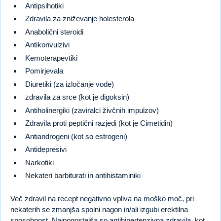
Antipsihotiki
Zdravila za zniževanje holesterola
Anabolični steroidi
Antikonvulzivi
Kemoterapevtiki
Pomirjevala
Diuretiki (za izločanje vode)
zdravila za srce (kot je digoksin)
Antiholinergiki (zaviralci živčnih impulzov)
Zdravila proti peptični razjedi (kot je Cimetidin)
Antiandrogeni (kot so estrogeni)
Antidepresivi
Narkotiki
Nekateri barbiturati in antihistaminiki
Več zdravil na recept negativno vpliva na moško moč, pri
nekaterih se zmanjša spolni nagon in/ali izgubi erektilna
sposobnost. Najpogostejša so antihipertenzivna zdravila, kot