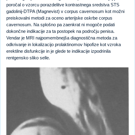
poročal o vzorcu porazdelitve kontrastnega sredstva STS
gadolinij-DTPA (Magnevist) v corpus cavernosum kot možni
preiskovalni metodi za oceno arterijske oskrbe corpus
cavernosum. Na splošno pa zaenkrat ni mogoče podati
dokončne indikacije za ta postopek na področju penisa.
Vendar je MRI najpomembnejša diagnostična metoda za
odkrivanje in lokalizacijo prolaktinomov hipofize kot vzroka
erektilne disfunkcije in je glede te indikacije izpodrinila
rentgensko sliko selle.