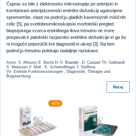
Čeprav so bile z elektronsko mikroskopijo pri arterijski in
kombinirani arterijskovenski erektilni disfunkciji ugotovljene
spremembe, zlasti na področju gladkih kavernoznih mišičnih
celic [5], pa svetlobnomikroskopski morfološki pregled
biopsijskega vzorca erektilnega tkiva trenutno ne more
prispevati k patološki razjasnitvi erektilne disfunkcije in ga še
ni mogoče priporočiti kot diagnostični ukrep [3]. Na tem
področju trenutno potekajo nadaljnje raziskave.
Avtor: S. Alloussi E. Becht H.-V. Braedel , D. Caspari Th. Gebhardt
S. Meessen V. Moll , K. Schwerdtfeger J. Steffens
Vir: Erektile Funktionsstorungen , Diagnostik, Therapie und
Begutachtung
Nazaj
-40%