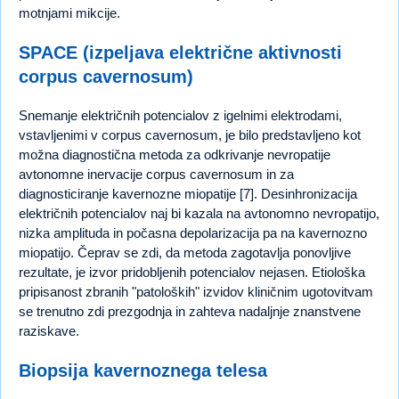
motnjami mikcije.
SPACE (izpeljava električne aktivnosti
corpus cavernosum)
Snemanje električnih potencialov z igelnimi elektrodami,
vstavljenimi v corpus cavernosum, je bilo predstavljeno kot
možna diagnostična metoda za odkrivanje nevropatije
avtonomne inervacije corpus cavernosum in za
diagnosticiranje kavernozne miopatije [7]. Desinhronizacija
električnih potencialov naj bi kazala na avtonomno nevropatijo,
nizka amplituda in počasna depolarizacija pa na kavernozno
miopatijo. Čeprav se zdi, da metoda zagotavlja ponovljive
rezultate, je izvor pridobljenih potencialov nejasen. Etiološka
pripisanost zbranih "patoloških" izvidov kliničnim ugotovitvam
se trenutno zdi prezgodnja in zahteva nadaljnje znanstvene
raziskave.
Biopsija kavernoznega telesa