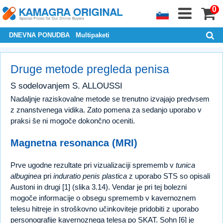
0
DNEVNA PONUDBA
Multipaketi
Druge metode pregleda penisa
S sodelovanjem S. ALLOUSSI
Nadaljnje raziskovalne metode se trenutno izvajajo predvsem
z znanstvenega vidika. Zato pomena za sedanjo uporabo v
praksi še ni mogoče dokončno oceniti.
Magnetna resonanca (MRI)
Prve ugodne rezultate pri vizualizaciji sprememb v
tunica
albuginea
pri
induratio penis plastica
z uporabo STS so opisali
Austoni in drugi [1] (slika 3.14). Vendar je pri tej bolezni
mogoče informacije o obsegu sprememb v kavernoznem
telesu hitreje in stroškovno učinkoviteje pridobiti z uporabo
personografije kavernoznega telesa po SKAT. Sohn [6] je