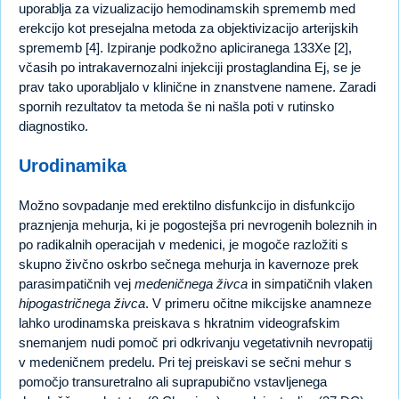
uporablja za vizualizacijo hemodinamskih sprememb med
erekcijo kot presejalna metoda za objektivizacijo arterijskih
sprememb [4]. Izpiranje podkožno apliciranega 133Xe [2],
včasih po intrakavernozalni injekciji prostaglandina Ej, se je
prav tako uporabljalo v klinične in znanstvene namene. Zaradi
spornih rezultatov ta metoda še ni našla poti v rutinsko
diagnostiko.
Urodinamika
Možno sovpadanje med erektilno disfunkcijo in disfunkcijo
praznjenja mehurja, ki je pogostejša pri nevrogenih boleznih in
po radikalnih operacijah v medenici, je mogoče razložiti s
skupno živčno oskrbo sečnega mehurja in kavernoze prek
parasimpatičnih vej
medeničnega živca
in simpatičnih vlaken
hipogastričnega živca
. V primeru očitne mikcijske anamneze
lahko urodinamska preiskava s hkratnim videografskim
snemanjem nudi pomoč pri odkrivanju vegetativnih nevropatij
v medeničnem predelu. Pri tej preiskavi se sečni mehur s
pomočjo transuretralno ali suprapubično vstavljenega