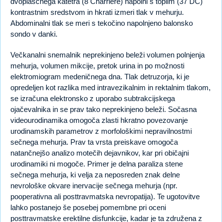
dvoplaščnega katetra (8 Charriere) napolni s toplim (37 DC)
kontrastnim sredstvom in hkrati izmeri tlak v mehurju.
Abdominalni tlak se meri s tekočino napolnjeno balonsko
sondo v danki.
Večkanalni snemalnik neprekinjeno beleži volumen polnjenja
mehurja, volumen mikcije, pretok urina in po možnosti
elektromiogram medeničnega dna. Tlak detruzorja, ki je
opredeljen kot razlika med intravezikalnim in rektalnim tlakom,
se izračuna elektronsko z uporabo subtrakcijskega
ojačevalnika in se prav tako neprekinjeno beleži. Sočasna
videourodinamika omogoča zlasti hkratno povezovanje
urodinamskih parametrov z morfološkimi nepravilnostmi
sečnega mehurja. Prav ta vrsta preiskave omogoča
natančnejšo analizo motečih dejavnikov, kar pri običajni
urodinamiki ni mogoče. Primer je delna paraliza stene
sečnega mehurja, ki velja za neposreden znak delne
nevrološke okvare inervacije sečnega mehurja (npr.
pooperativna ali posttravmatska nevropatija). Te ugotovitve
lahko postanejo še posebej pomembne pri oceni
posttravmatske erektilne disfunkcije, kadar je ta združena z