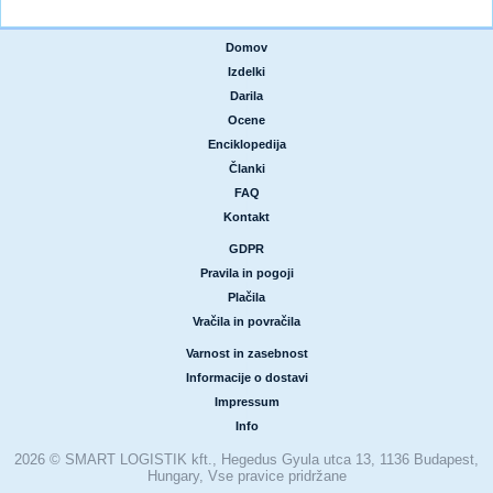
Domov
|
Izdelki
|
Darila
|
Ocene
|
Enciklopedija
|
Članki
|
FAQ
|
Kontakt
GDPR
|
Pravila in pogoji
|
Plačila
|
Vračila in povračila
Varnost in zasebnost
|
Informacije o dostavi
|
Impressum
|
Info
2026 © SMART LOGISTIK kft., Hegedus Gyula utca 13, 1136 Budapest,
Hungary, Vse pravice pridržane