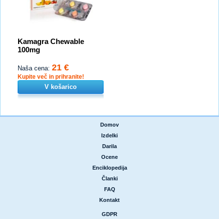
Kamagra Chewable
100mg
21 €
Naša cena:
Kupite več in prihranite!
V košarico
Domov
|
Izdelki
|
Darila
|
Ocene
|
Enciklopedija
|
Članki
|
FAQ
|
Kontakt
GDPR