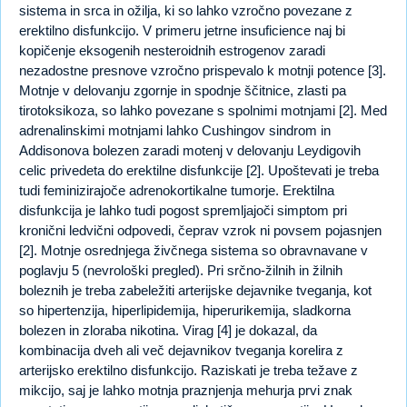
sistema in srca in ožilja, ki so lahko vzročno povezane z
erektilno disfunkcijo. V primeru jetrne insuficience naj bi
kopičenje eksogenih nesteroidnih estrogenov zaradi
nezadostne presnove vzročno prispevalo k motnji potence [3].
Motnje v delovanju zgornje in spodnje ščitnice, zlasti pa
tirotoksikoza, so lahko povezane s spolnimi motnjami [2]. Med
adrenalinskimi motnjami lahko Cushingov sindrom in
Addisonova bolezen zaradi motenj v delovanju Leydigovih
celic privedeta do erektilne disfunkcije [2]. Upoštevati je treba
tudi feminizirajoče adrenokortikalne tumorje. Erektilna
disfunkcija je lahko tudi pogost spremljajoči simptom pri
kronični ledvični odpovedi, čeprav vzrok ni povsem pojasnjen
[2]. Motnje osrednjega živčnega sistema so obravnavane v
poglavju 5 (nevrološki pregled). Pri srčno-žilnih in žilnih
boleznih je treba zabeležiti arterijske dejavnike tveganja, kot
so hipertenzija, hiperlipidemija, hiperurikemija, sladkorna
bolezen in zloraba nikotina. Virag [4] je dokazal, da
kombinacija dveh ali več dejavnikov tveganja korelira z
arterijsko erektilno disfunkcijo. Raziskati je treba težave z
mikcijo, saj je lahko motnja praznjenja mehurja prvi znak