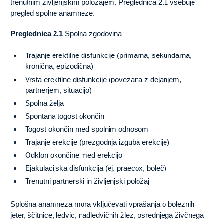
trenutnim življenjskim položajem. Preglednica 2.1 vsebuje
pregled spolne anamneze.
Preglednica 2.1
Spolna zgodovina
Trajanje erektilne disfunkcije (primarna, sekundarna,
kronična, epizodična)
Vrsta erektilne disfunkcije (povezana z dejanjem,
partnerjem, situacijo)
Spolna želja
Spontana togost okončin
Togost okončin med spolnim odnosom
Trajanje erekcije (prezgodnja izguba erekcije)
Odklon okončine med erekcijo
Ejakulacijska disfunkcija (ej. praecox, boleč)
Trenutni partnerski in življenjski položaj
Splošna anamneza mora vključevati vprašanja o boleznih
jeter, ščitnice, ledvic, nadledvičnih žlez, osrednjega živčnega