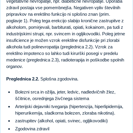
vegetativne nevropatije, npr. diabetične nevropatije. Uporaba
zdravil postaja vse pomembnejša. Negativen vpliv številnih
pripravkov na erektilno funkcijo ni splošno znan (prim.
poglavje 1). Poleg tega erekcijo slabijo kronične zastrupitve z
alkoholom, pomirjevali, barbiturati, opiati, kokainom, pa tudi z
industrijskimi strupi, npr. svincem in ogljikovodiki. Poleg jetrne
insuficience je možen vzrok erektilne disfunkcije pri zlorabi
alkohola tudi polinevropatija (preglednica 2.2). Vzrok za
erektilno impotenco so lahko tudi kirurški posegi v predelu
medenice (preglednica 2.3), radioterapija in poškodbe spolnih
organov.
Preglednica 2.2.
Splošna zgodovina.
Bolezni srca in ožilja, jeter, ledvic, nadledvičnih žlez,
ščitnice, osrednjega živčnega sistema
Arterijski dejavniki tveganja (hipertenzija, hiperlipidemija,
hiperurikemija, sladkorna bolezen, zloraba nikotina).
zastrupitev (alkohol, opiati, svinec, ogljikovodiki)
Zgodovina zdravil