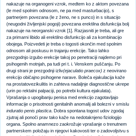
nakazuje na organogeni vzrok, medtem ko z aktom povezana
(le med spolnim odnosom, ne pa med masturbacijo), s
partnerjem povezana (le z ženo, ne s punco) in s situacijo
(neugodni življenjski pogoji) povezana erektilna disfunkcija bolj
nakazuje na neorganski vzrok [1]. Razjasniti je treba, ali gre
za primarni libido ali erektilno disfunkcijo ali za kombinacijo
obojega. Poizvedeti je treba o togosti okončin med spolnim
odnosom ali poskusu in trajanju erekcije. Tako lahko
prezgodnjo izgubo erekcije takoj po penetraciji najdemo pri
psihogenih motnjah, pa tudi pri t. i. Venskem puščanju. Po
drugi strani je prezgodnji izliv
(ejaculatio praecox)
z neovirano
erekcijo običajno psihogene narave. Boleča ejakulacija kaže
na prostatovezikulitis in zahteva nadaljnje diagnostične ukrepe
(urin po rektalni palpaciji, po potrebi kultura ejakulata).
Vprašanja o upogibanju penisa med erekcijo zagotavljajo
informacije o prisotnosti genitalnih anomalij ali bolezni v smislu
induratio penis plastica
. Dobra spontana togost udov zgodaj
zjutraj ali ponoči prav tako kaže na nedotaknjeno fiziologijo
organa. Spolno anamnezo zaokrožuje vprašanje o trenutnem
partnerskem položaju in njegovi kakovosti ter o zadovoljstvu s