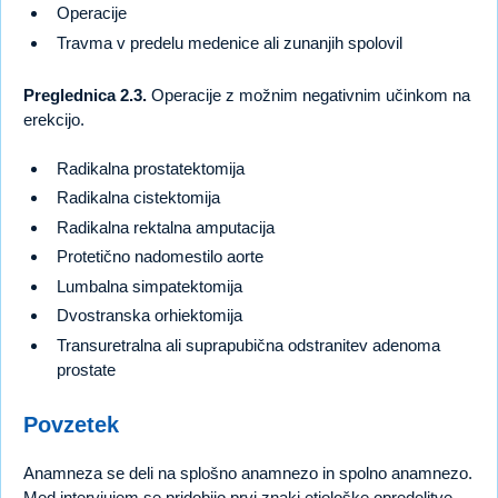
Operacije
Travma v predelu medenice ali zunanjih spolovil
Preglednica 2.3.
Operacije z možnim negativnim učinkom na
erekcijo.
Radikalna prostatektomija
Radikalna cistektomija
Radikalna rektalna amputacija
Protetično nadomestilo aorte
Lumbalna simpatektomija
Dvostranska orhiektomija
Transuretralna ali suprapubična odstranitev adenoma
prostate
Povzetek
Anamneza se deli na splošno anamnezo in spolno anamnezo.
Med intervjujem se pridobijo prvi znaki etiološke opredelitve