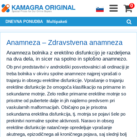
0
DNEVNA PONUDBA
Multipaketi
Anamneza – Zdravstvena anamneza
Anamneza bolnika z erektilno disfunkcijo je razdeljena
na dva dela, in sicer na spolno in splošno anamnezo.
Ob prvi predstavitvi v androloški posvetovalnici ali ordinaciji je
treba bolnika v okviru spolne anamneze najprej vprašati o
trajanju in obsegu erektilne disfunkcije. Vprašanje o trajanju
erektilne disfunkcije že omogoča klasifikacijo na primarne in
sekundarne motnje. Zelo redke primarne erektilne motnje so
prisotne od pubertete dalje in jih najdemo predvsem pri
vaskularnih malformacijah. Običajno pa je prisotna
sekundarna erektilna disfunkcija, tj. motnja se pojavi šele po
prekinitvi normalne spolne aktivnosti. Naravo in obseg
erektilne disfunkcije natančneje opredeljuje vprašanje
akutnega, epizodičnega ali kroničnega pojava, saj slednji bolj