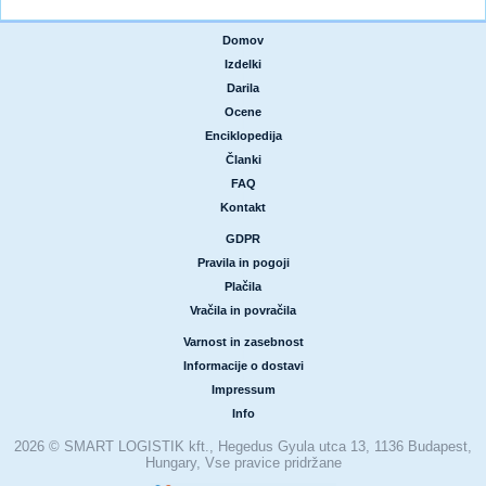
Domov
|
Izdelki
|
Darila
|
Ocene
|
Enciklopedija
|
Članki
|
FAQ
|
Kontakt
GDPR
|
Pravila in pogoji
|
Plačila
|
Vračila in povračila
Varnost in zasebnost
|
Informacije o dostavi
|
Impressum
|
Info
2026 © SMART LOGISTIK kft., Hegedus Gyula utca 13, 1136 Budapest,
Hungary, Vse pravice pridržane