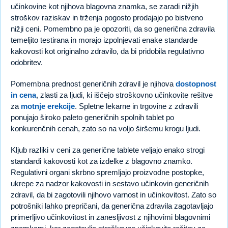
učinkovine kot njihova blagovna znamka, se zaradi nižjih
stroškov raziskav in trženja pogosto prodajajo po bistveno
nižji ceni. Pomembno pa je opozoriti, da so generična zdravila
temeljito testirana in morajo izpolnjevati enake standarde
kakovosti kot originalno zdravilo, da bi pridobila regulativno
odobritev.
Pomembna prednost generičnih zdravil je njihova
dostopnost
in cena
, zlasti za ljudi, ki iščejo stroškovno učinkovite rešitve
za
motnje erekcije
. Spletne lekarne in trgovine z zdravili
ponujajo široko paleto generičnih spolnih tablet po
konkurenčnih cenah, zato so na voljo širšemu krogu ljudi.
Kljub razliki v ceni za generične tablete veljajo enako strogi
standardi kakovosti kot za izdelke z blagovno znamko.
Regulativni organi skrbno spremljajo proizvodne postopke,
ukrepe za nadzor kakovosti in sestavo učinkovin generičnih
zdravil, da bi zagotovili njihovo varnost in učinkovitost. Zato so
potrošniki lahko prepričani, da generična zdravila zagotavljajo
primerljivo učinkovitost in zanesljivost z njihovimi blagovnimi