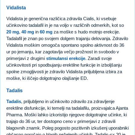
Vidalista
Vidalista je generična različica zdravila Cialis, ki vsebuje
učinkovino tadalafil in je na voljo v različnih odmerkih, kot so
20 mg
,
40 mg
in
60 mg
za moške s hudo motnjo erekcije.
Tadalafil je znan po svojem dolgem trajanju delovanja. Zdravilo
Vidalista moškim omogoča spontano spolno aktivnost do 36
ur po jemanju, kar zagotavlja večjo prožnost in svobodo v
primerjavi z drugimi
stimulansi erekcije
. Zaradi svoje
učinkovitosti pri spodbujanju erektilne funkcije in izboljšanju
spolne zmogljivosti je zdravilo Vidalista priljubljena izbira za
moške, ki iščejo dolgotrajno olajšanje ED.
Tadalis
Tadalis
, priljubljeno in učinkovito zdravilo za zdravljenje
erektilne disfunkcije, ki temelji na tadalafilu, proizvajalca Ajanta
Pharma. Moški lahko izkoristijo njegove dolgotrajne učinke, ki
trajajo do 36 ur, ter dostopno ceno v primerjavi z zdravili
blagovnih znamk. Poleg pogosto pozitivnih izkušenj uporabniki
občasno poročajo o blagih neželenih učinkih. Tadalis-sx 20 je