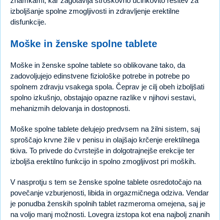
znamkami, kar zagotavlja stroškovno učinkovito rešitev za
izboljšanje spolne zmogljivosti in zdravljenje erektilne
disfunkcije.
Moške in ženske spolne tablete
Moške in ženske spolne tablete so oblikovane tako, da
zadovoljujejo edinstvene fiziološke potrebe in potrebe po
spolnem zdravju vsakega spola. Čeprav je cilj obeh izboljšati
spolno izkušnjo, obstajajo opazne razlike v njihovi sestavi,
mehanizmih delovanja in dostopnosti.
Moške spolne tablete delujejo predvsem na žilni sistem, saj
sproščajo krvne žile v penisu in olajšajo krčenje erektilnega
tkiva. To privede do čvrstejše in dolgotrajnejše erekcije ter
izboljša erektilno funkcijo in spolno zmogljivost pri moških.
V nasprotju s tem se ženske spolne tablete osredotočajo na
povečanje vzburjenosti, libida in orgazmičnega odziva. Vendar
je ponudba ženskih spolnih tablet razmeroma omejena, saj je
na voljo manj možnosti. Lovegra izstopa kot ena najbolj znanih