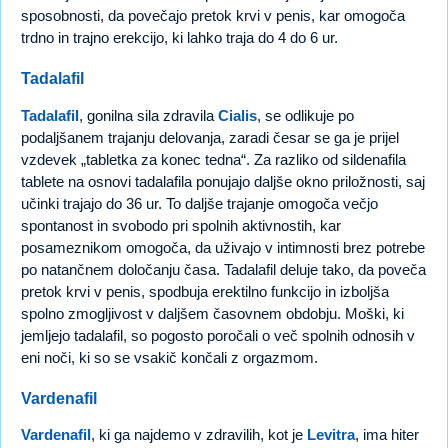
sposobnosti, da povečajo pretok krvi v penis, kar omogoča
trdno in trajno erekcijo, ki lahko traja do 4 do 6 ur.
Tadalafil
Tadalafil
, gonilna sila zdravila
Cialis
, se odlikuje po
podaljšanem trajanju delovanja, zaradi česar se ga je prijel
vzdevek „tabletka za konec tedna“. Za razliko od sildenafila
tablete na osnovi tadalafila ponujajo daljše okno priložnosti, saj
učinki trajajo do 36 ur. To daljše trajanje omogoča večjo
spontanost in svobodo pri spolnih aktivnostih, kar
posameznikom omogoča, da uživajo v intimnosti brez potrebe
po natančnem določanju časa. Tadalafil deluje tako, da poveča
pretok krvi v penis, spodbuja erektilno funkcijo in izboljša
spolno zmogljivost v daljšem časovnem obdobju. Moški, ki
jemljejo tadalafil, so pogosto poročali o več spolnih odnosih v
eni noči, ki so se vsakič končali z orgazmom.
Vardenafil
Vardenafil
, ki ga najdemo v zdravilih, kot je
Levitra
, ima hiter