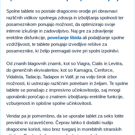
Spolne tablete so postale dragoceno orodje pri obravnavi
različnih vidikov spolnega zdravja in izboljšanja spolnosti ter
posameznikom ponujajo možnost, da optimizirajo svoje
intimne izkušnje in zadovoljstvo. Naj gre za zdravljenje
erektilne disfunkcije,
povečanje libida
ali podaljšanje spolne
vzdržljivosti, te tablete ponujajo izvedljive rešitve za
posameznike, ki želijo premagati ovire pri spolni izpolnitvi.
Od znanih blagovnih znamk, kot so Viagra, Cialis in Levitra,
do generičnih ekvivalentov, kot so Kamagra, Cenforce,
Vidalista, Tadacip, Tadapox in Valif, je na voljo širok izbor
možnosti, ki ustrezajo različnim potrebam in željam. Te spolne
tablete se ponašajo z impresivno učinkovitostjo, saj mnogi
uporabniki poročajo o znatnem izboljšanju erektilne funkcije,
vzburjenosti in splošne spolne učinkovitosti.
Vendar pa je pomembno, da se uporabe tablet za seks lotite
previdno in ozaveščeno. Čeprav lahko ti dodatki nudijo
dragocene koristi, niso brez tveganj in morebitnih stranskih