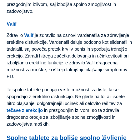
prezgodnjim izlivom, saj izboljša spolno zmogljivost in
zadovoljstvo.
Valif
Zdravilo
Valif
je zdravilo na osnovi vardenafila za zdravljenje
erektilne disfunkcije. Vardenafil deluje podobno kot sildenafil in
tadalafil, saj poveča pretok krvi v penis in spodbuja trdnejšo
erekcijo. Zaradi hitrega začetka delovanja in učinkovitosti pri
izboljšanju erektilne funkcije je zdravilo Valif dragocena
možnost za moške, ki iščejo takojšnje olajšanje simptomov
ED.
Te spolne tablete ponujajo vrsto možnosti za tiste, ki se
spopadajo z erektilno disfunkcijo. Ne glede na to, ali iščete
hitro olajšanje, dolgotrajnejši učinek ali celovito rešitev za
težave z erekcijo
in prezgodnjim izlivom, so ta zdravila
dragoceno orodje za izboljšanje spolne zmogljivosti in
zadovoljstva moških.
Spolne tablete za boljše spolno življenje