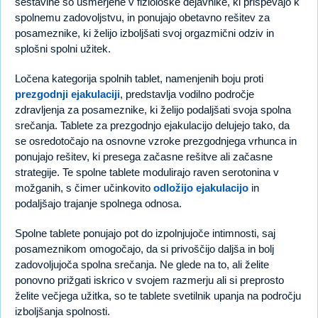
sestavine so usmerjene v fiziološke dejavnike, ki prispevajo k
spolnemu zadovoljstvu, in ponujajo obetavno rešitev za
posameznike, ki želijo izboljšati svoj orgazmični odziv in
splošni spolni užitek.
Ločena kategorija spolnih tablet, namenjenih boju proti
prezgodnji ejakulaciji
, predstavlja vodilno področje
zdravljenja za posameznike, ki želijo podaljšati svoja spolna
srečanja. Tablete za prezgodnjo ejakulacijo delujejo tako, da
se osredotočajo na osnovne vzroke prezgodnjega vrhunca in
ponujajo rešitev, ki presega začasne rešitve ali začasne
strategije. Te spolne tablete modulirajo raven serotonina v
možganih, s čimer učinkovito
odložijo ejakulacijo
in
podaljšajo trajanje spolnega odnosa.
Spolne tablete ponujajo pot do izpolnjujoče intimnosti, saj
posameznikom omogočajo, da si privoščijo daljša in bolj
zadovoljujoča spolna srečanja. Ne glede na to, ali želite
ponovno prižgati iskrico v svojem razmerju ali si preprosto
želite večjega užitka, so te tablete svetilnik upanja na področju
izboljšanja spolnosti.