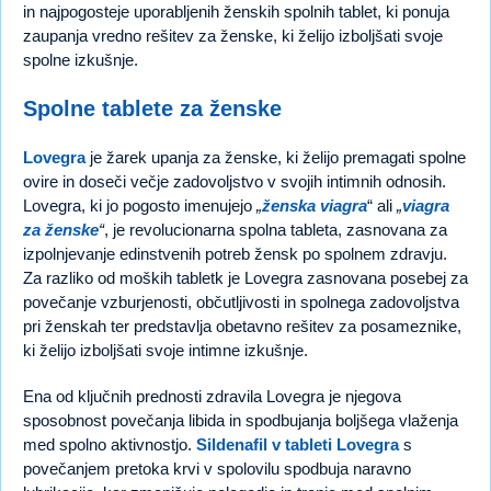
in najpogosteje uporabljenih ženskih spolnih tablet, ki ponuja
zaupanja vredno rešitev za ženske, ki želijo izboljšati svoje
spolne izkušnje.
Spolne tablete za ženske
Lovegra
je žarek upanja za ženske, ki želijo premagati spolne
ovire in doseči večje zadovoljstvo v svojih intimnih odnosih.
Lovegra, ki jo pogosto imenujejo
„
ženska viagra
“ ali
„
viagra
za ženske
“
, je revolucionarna spolna tableta, zasnovana za
izpolnjevanje edinstvenih potreb žensk po spolnem zdravju.
Za razliko od moških tabletk je Lovegra zasnovana posebej za
povečanje vzburjenosti, občutljivosti in spolnega zadovoljstva
pri ženskah ter predstavlja obetavno rešitev za posameznike,
ki želijo izboljšati svoje intimne izkušnje.
Ena od ključnih prednosti zdravila Lovegra je njegova
sposobnost povečanja libida in spodbujanja boljšega vlaženja
med spolno aktivnostjo.
Sildenafil v tableti Lovegra
s
povečanjem pretoka krvi v spolovilu spodbuja naravno