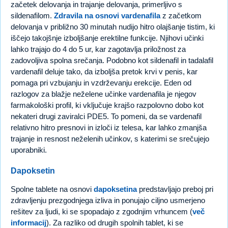
začetek delovanja in trajanje delovanja, primerljivo s
sildenafilom.
Zdravila na osnovi vardenafila
z začetkom
delovanja v približno 30 minutah nudijo hitro olajšanje tistim, ki
iščejo takojšnje izboljšanje erektilne funkcije. Njihovi učinki
lahko trajajo do 4 do 5 ur, kar zagotavlja priložnost za
zadovoljiva spolna srečanja. Podobno kot sildenafil in tadalafil
vardenafil deluje tako, da izboljša pretok krvi v penis, kar
pomaga pri vzbujanju in vzdrževanju erekcije. Eden od
razlogov za blažje neželene učinke vardenafila je njegov
farmakološki profil, ki vključuje krajšo razpolovno dobo kot
nekateri drugi zaviralci PDE5. To pomeni, da se vardenafil
relativno hitro presnovi in izloči iz telesa, kar lahko zmanjša
trajanje in resnost neželenih učinkov, s katerimi se srečujejo
uporabniki.
Dapoksetin
Spolne tablete na osnovi
dapoksetina
predstavljajo preboj pri
zdravljenju prezgodnjega izliva in ponujajo ciljno usmerjeno
rešitev za ljudi, ki se spopadajo z zgodnjim vrhuncem (
več
informacij
). Za razliko od drugih spolnih tablet, ki se