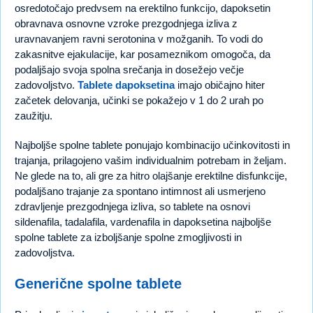
osredotočajo predvsem na erektilno funkcijo, dapoksetin
obravnava osnovne vzroke prezgodnjega izliva z
uravnavanjem ravni serotonina v možganih. To vodi do
zakasnitve ejakulacije, kar posameznikom omogoča, da
podaljšajo svoja spolna srečanja in dosežejo večje
zadovoljstvo.
Tablete dapoksetina
imajo običajno hiter
začetek delovanja, učinki se pokažejo v 1 do 2 urah po
zaužitju.
Najboljše spolne tablete ponujajo kombinacijo učinkovitosti in
trajanja, prilagojeno vašim individualnim potrebam in željam.
Ne glede na to, ali gre za hitro olajšanje erektilne disfunkcije,
podaljšano trajanje za spontano intimnost ali usmerjeno
zdravljenje prezgodnjega izliva, so tablete na osnovi
sildenafila, tadalafila, vardenafila in dapoksetina najboljše
spolne tablete za izboljšanje spolne zmogljivosti in
zadovoljstva.
Generične spolne tablete