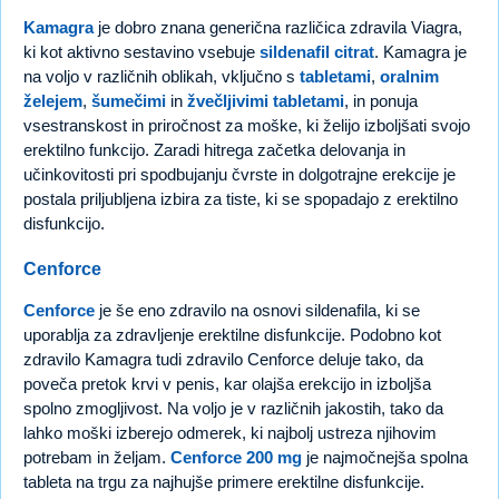
Kamagra
je dobro znana generična različica zdravila Viagra,
ki kot aktivno sestavino vsebuje
sildenafil citrat
. Kamagra je
na voljo v različnih oblikah, vključno s
tabletami
,
oralnim
želejem
,
šumečimi
in
žvečljivimi tabletami
, in ponuja
vsestranskost in priročnost za moške, ki želijo izboljšati svojo
erektilno funkcijo. Zaradi hitrega začetka delovanja in
učinkovitosti pri spodbujanju čvrste in dolgotrajne erekcije je
postala priljubljena izbira za tiste, ki se spopadajo z erektilno
disfunkcijo.
Cenforce
Cenforce
je še eno zdravilo na osnovi sildenafila, ki se
uporablja za zdravljenje erektilne disfunkcije. Podobno kot
zdravilo Kamagra tudi zdravilo Cenforce deluje tako, da
poveča pretok krvi v penis, kar olajša erekcijo in izboljša
spolno zmogljivost. Na voljo je v različnih jakostih, tako da
lahko moški izberejo odmerek, ki najbolj ustreza njihovim
potrebam in željam.
Cenforce 200 mg
je najmočnejša spolna
tableta na trgu za najhujše primere erektilne disfunkcije.