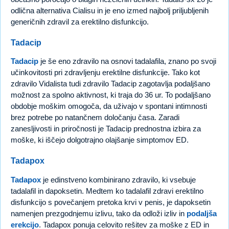
odlična alternativa Cialisu in je eno izmed najbolj priljubljenih
generičnih zdravil za erektilno disfunkcijo.
Tadacip
Tadacip
je še eno zdravilo na osnovi tadalafila, znano po svoji
učinkovitosti pri zdravljenju erektilne disfunkcije. Tako kot
zdravilo Vidalista tudi zdravilo Tadacip zagotavlja podaljšano
možnost za spolno aktivnost, ki traja do 36 ur. To podaljšano
obdobje moškim omogoča, da uživajo v spontani intimnosti
brez potrebe po natančnem določanju časa. Zaradi
zanesljivosti in priročnosti je Tadacip prednostna izbira za
moške, ki iščejo dolgotrajno olajšanje simptomov ED.
Tadapox
Tadapox
je edinstveno kombinirano zdravilo, ki vsebuje
tadalafil in dapoksetin. Medtem ko tadalafil zdravi erektilno
disfunkcijo s povečanjem pretoka krvi v penis, je dapoksetin
namenjen prezgodnjemu izlivu, tako da odloži izliv in
podaljša
erekcijo
. Tadapox ponuja celovito rešitev za moške z ED in