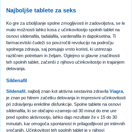
Najboljše tablete za seks
Ko gre za izboljšanje spolne zmogljivosti in zadovoljstva, se le
malo možnosti lahko kosa z učinkovitostjo spolnih tablet na
osnovi sildenafila, tadalafila, vardenafila in dapoksetina. Ti
farmacevtski čudeži so povzročili revolucijo na področju
spolnega zdravja, saj ponujajo vrsto koristi, ki ustrezajo
različnim potrebam in željam. Oglejmo si glavne značilnosti
teh spolnih tablet, začenši z njihovo učinkovitostjo in trajanjem
delovanja.
Sildenafil
Sildenafil
, najbolj znan kot aktivna sestavina zdravila
Viagra
,
je znan po hitrem začetku delovanja in impresivni učinkovitosti
pri zdravljenju erektilne disfunkcije. Spolne tablete na osnovi
sildenafila, ki se običajno vzamejo od 30 minut do ene ure
pred spolno aktivnostjo, lahko dajo rezultate že v 15 do 30
minutah, kar omogoča spontanost in prilagodljivost pri intimnih
srečanjih. Učinkovitost teh spolnih tablet je v njihovi