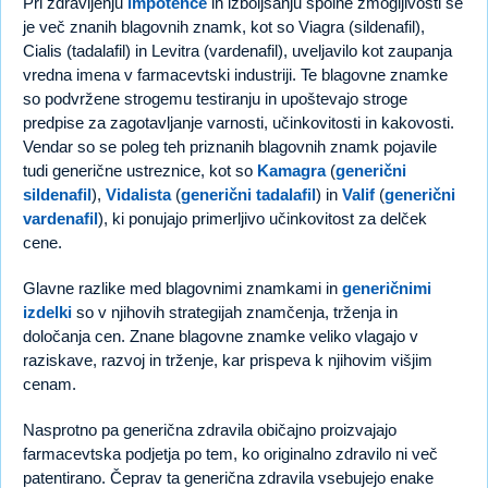
Pri zdravljenju
impotence
in izboljšanju spolne zmogljivosti se
je več znanih blagovnih znamk, kot so Viagra (sildenafil),
Cialis (tadalafil) in Levitra (vardenafil), uveljavilo kot zaupanja
vredna imena v farmacevtski industriji. Te blagovne znamke
so podvržene strogemu testiranju in upoštevajo stroge
predpise za zagotavljanje varnosti, učinkovitosti in kakovosti.
Vendar so se poleg teh priznanih blagovnih znamk pojavile
tudi generične ustreznice, kot so
Kamagra
(
generični
sildenafil
),
Vidalista
(
generični tadalafil
) in
Valif
(
generični
vardenafil
), ki ponujajo primerljivo učinkovitost za delček
cene.
Glavne razlike med blagovnimi znamkami in
generičnimi
izdelki
so v njihovih strategijah znamčenja, trženja in
določanja cen. Znane blagovne znamke veliko vlagajo v
raziskave, razvoj in trženje, kar prispeva k njihovim višjim
cenam.
Nasprotno pa generična zdravila običajno proizvajajo
farmacevtska podjetja po tem, ko originalno zdravilo ni več
patentirano. Čeprav ta generična zdravila vsebujejo enake