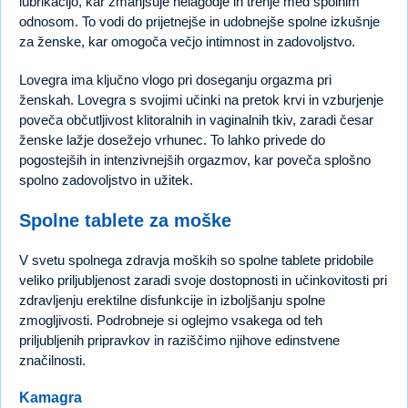
lubrikacijo, kar zmanjšuje nelagodje in trenje med spolnim
odnosom. To vodi do prijetnejše in udobnejše spolne izkušnje
za ženske, kar omogoča večjo intimnost in zadovoljstvo.
Lovegra ima ključno vlogo pri doseganju orgazma pri
ženskah. Lovegra s svojimi učinki na pretok krvi in vzburjenje
poveča občutljivost klitoralnih in vaginalnih tkiv, zaradi česar
ženske lažje dosežejo vrhunec. To lahko privede do
pogostejših in intenzivnejših orgazmov, kar poveča splošno
spolno zadovoljstvo in užitek.
Spolne tablete za moške
V svetu spolnega zdravja moških so spolne tablete pridobile
veliko priljubljenost zaradi svoje dostopnosti in učinkovitosti pri
zdravljenju erektilne disfunkcije in izboljšanju spolne
zmogljivosti. Podrobneje si oglejmo vsakega od teh
priljubljenih pripravkov in raziščimo njihove edinstvene
značilnosti.
Kamagra