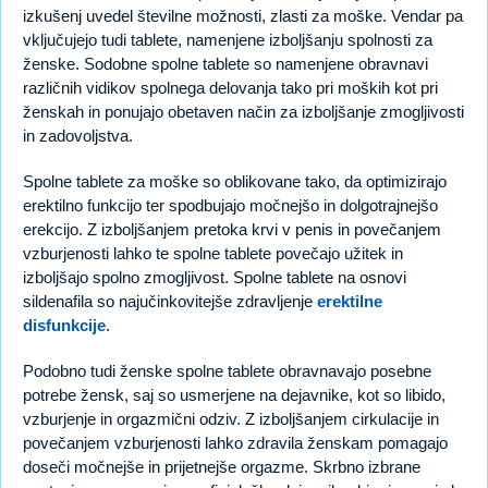
izkušenj uvedel številne možnosti, zlasti za moške. Vendar pa
vključujejo tudi tablete, namenjene izboljšanju spolnosti za
ženske. Sodobne spolne tablete so namenjene obravnavi
različnih vidikov spolnega delovanja tako pri moških kot pri
ženskah in ponujajo obetaven način za izboljšanje zmogljivosti
in zadovoljstva.
Spolne tablete za moške so oblikovane tako, da optimizirajo
erektilno funkcijo ter spodbujajo močnejšo in dolgotrajnejšo
erekcijo. Z izboljšanjem pretoka krvi v penis in povečanjem
vzburjenosti lahko te spolne tablete povečajo užitek in
izboljšajo spolno zmogljivost. Spolne tablete na osnovi
sildenafila so najučinkovitejše zdravljenje
erektilne
disfunkcije
.
Podobno tudi ženske spolne tablete obravnavajo posebne
potrebe žensk, saj so usmerjene na dejavnike, kot so libido,
vzburjenje in orgazmični odziv. Z izboljšanjem cirkulacije in
povečanjem vzburjenosti lahko zdravila ženskam pomagajo
doseči močnejše in prijetnejše orgazme. Skrbno izbrane