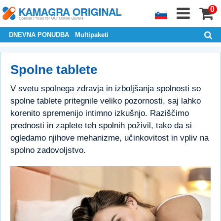
0
DNEVNA PONUDBA
Multipaketi
Spolne tablete
V svetu spolnega zdravja in izboljšanja spolnosti so
spolne tablete pritegnile veliko pozornosti, saj lahko
korenito spremenijo intimno izkušnjo. Raziščimo
prednosti in zaplete teh spolnih poživil, tako da si
ogledamo njihove mehanizme, učinkovitost in vpliv na
spolno zadovoljstvo.