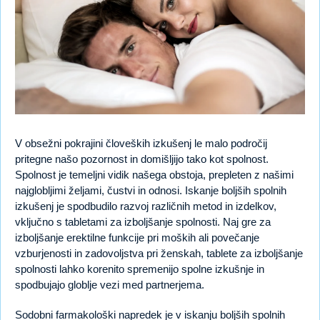
V obsežni pokrajini človeških izkušenj le malo področij
pritegne našo pozornost in domišljijo tako kot spolnost.
Spolnost je temeljni vidik našega obstoja, prepleten z našimi
najglobljimi željami, čustvi in odnosi. Iskanje boljših spolnih
izkušenj je spodbudilo razvoj različnih metod in izdelkov,
vključno s tabletami za izboljšanje spolnosti. Naj gre za
izboljšanje erektilne funkcije pri moških ali povečanje
vzburjenosti in zadovoljstva pri ženskah, tablete za izboljšanje
spolnosti lahko korenito spremenijo spolne izkušnje in
spodbujajo globlje vezi med partnerjema.
Sodobni farmakološki napredek je v iskanju boljših spolnih