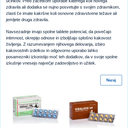
učinkov. Pred začetkom uporabe katerega koli novega
zdravila ali dodatka se nujno posvetujte s svojim zdravnikom,
zlasti če imate kakršne koli osnovne zdravstvene težave ali
jemljete druga zdravila.
Navsezadnje imajo spolne tablete potencial, da povečajo
intimnost, okrepijo odnose in izboljšajo splošno kakovost
življenja. Z razumevanjem njihovega delovanja, izbiro
kakovostnih izdelkov in odgovorno uporabo lahko
posamezniki izkoristijo moč teh dodatkov, da v svoje spolne
izkušnje vnesejo največje zadovoljstvo in užitek.
Nazaj