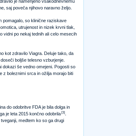
To zdravilo je namenjeno vsakodnevnemu
e, saj poveča njihovo naravno željo.
m pomagalo, so klinične raziskave
motica, utrujenost in nizek krvni tlak,
o vidni po nekaj tednih ali celo mesecih
o kot zdravilo Viagra. Deluje tako, da
 doseči boljše telesno vzburjenje.
čni dokazi še vedno omejeni. Pogosti so
 z boleznimi srca in ožilja morajo biti
rina do odobritve FDA je bila dolga in
[3]
 ga je leta 2015 končno odobrila
.
mi tveganji, medtem ko so ga drugi