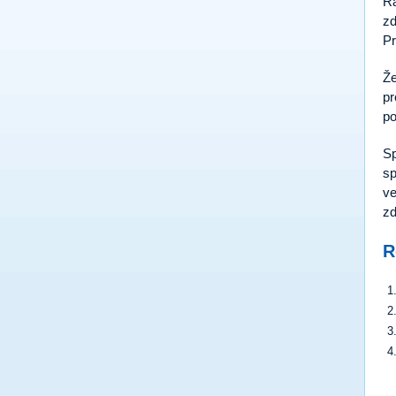
Ra
zd
Pr
Že
pr
po
Sp
sp
ve
zd
R