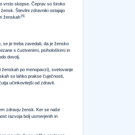
čno vrsto skepse. Čeprav so široko
 žensk. Številni zdravniki ostajajo
[4].
pri ženskah
 se je treba zavedati, da je žensko
ezane s čustvenimi, psihološkimi in
do dovolj.
pri ženskah po menopavzi), svetovanje
nskah so lahko prakse čuječnosti,
tja učinkovitejši od zdravil.
nem zdravju žensk. Ker se naše
st razvoja bolj usmerjenih in