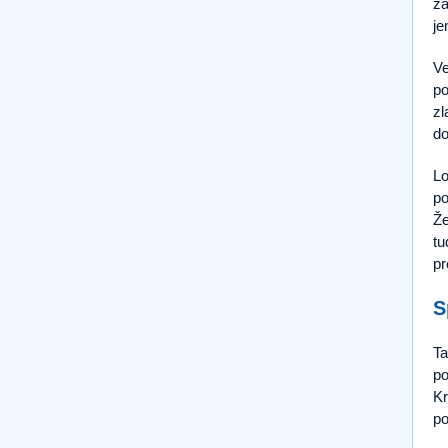
za
je
Ve
po
zl
do
Lo
po
Že
tu
pr
S
Ta
po
Kr
po