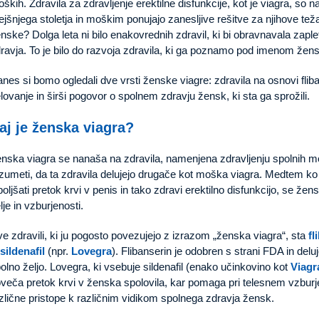
ških. Zdravila za zdravljenje erektilne disfunkcije, kot je viagra, so n
ejšnjega stoletja in moškim ponujajo zanesljive rešitve za njihove te
nske? Dolga leta ni bilo enakovrednih zdravil, ki bi obravnavala za
ravja. To je bilo do razvoja zdravila, ki ga poznamo pod imenom žens
nes si bomo ogledali dve vrsti ženske viagre: zdravila na osnovi fliban
lovanje in širši pogovor o spolnem zdravju žensk, ki sta ga sprožili.
aj je ženska viagra?
nska viagra se nanaša na zdravila, namenjena zdravljenju spolnih 
zumeti, da ta zdravila delujejo drugače kot moška viagra. Medtem ko
boljšati pretok krvi v penis in tako zdravi erektilno disfunkcijo, se ž
lje in vzburjenosti.
e zdravili, ki ju pogosto povezujejo z izrazom „ženska viagra“, sta
fl
sildenafil
(npr.
Lovegra
). Flibanserin je odobren s strani FDA in de
olno željo. Lovegra, ki vsebuje sildenafil (enako učinkovino kot
Viagr
veča pretok krvi v ženska spolovila, kar pomaga pri telesnem vzburjen
zlične pristope k različnim vidikom spolnega zdravja žensk.