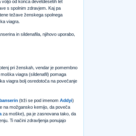
a voljo od konca devetdesetih let
žave s spolnim zdravjem. Kaj pa
pletene težave ženskega spolnega
ka viagra.
serina in sildenafila, njihovo uporabo,
motenj pri ženskah, vendar je pomembno
 moška viagra (sildenafil) pomaga
enska viagra bolj osredotoča na povečanje
ibanserin
(trži se pod imenom
Addyi
)
luje na možgansko kemijo, da poveča
a
za moške), pa je zasnovana tako, da
ju. Ti načini zdravljenja ponujajo