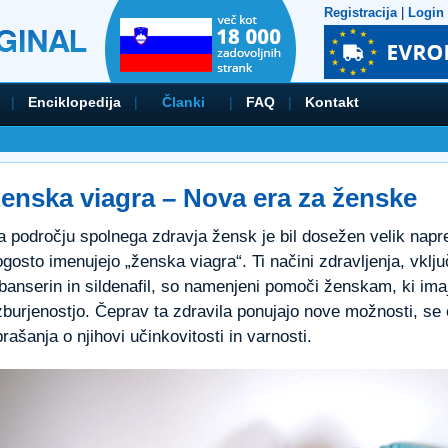
Registracija
|
Login
|
Enciklopedija
|
Članki
|
FAQ
|
Kontakt
enska viagra – Nova era za ženske
 področju spolnega zdravja žensk je bil dosežen velik napre
gosto imenujejo „ženska viagra“. Ti načini zdravljenja, vklju
libanserin in sildenafil, so namenjeni pomoči ženskam, ki im
zburjenostjo. Čeprav ta zdravila ponujajo nove možnosti, 
rašanja o njihovi učinkovitosti in varnosti.