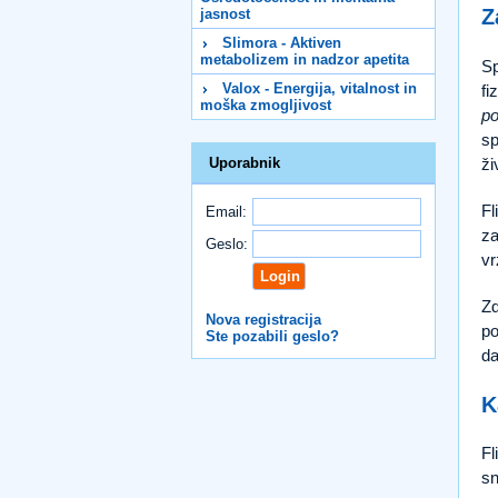
Z
jasnost
Slimora - Aktiven
metabolizem in nadzor apetita
Sp
Valox - Energija, vitalnost in
fi
moška zmogljivost
po
sp
ži
Uporabnik
Fl
Email:
za
Geslo:
vr
Zd
Nova registracija
po
Ste pozabili geslo?
da
K
Fl
sn