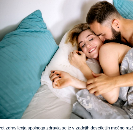
et zdravljenja spolnega zdravja se je v zadnjih desetletjih močno razši