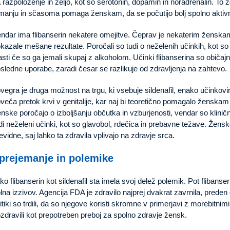
 razpoloženje in željo, kot so serotonin, dopamin in noradrenalin. 
manju in sčasoma pomaga ženskam, da se počutijo bolj spolno aktivn
ndar ima flibanserin nekatere omejitve. Čeprav je nekaterim ženska
kazale mešane rezultate. Poročali so tudi o neželenih učinkih, kot so o
asti če so ga jemali skupaj z alkoholom. Učinki flibanserina so običajn
sledne uporabe, zaradi česar se razlikuje od zdravljenja na zahtevo.
vegra je druga možnost na trgu, ki vsebuje sildenafil, enako učinkovin
veča pretok krvi v genitalije, kar naj bi teoretično pomagalo ženskam
nske poročajo o izboljšanju občutka in vzburjenosti, vendar so klini
di neželeni učinki, kot so glavobol, rdečica in prebavne težave. Ženske
evidne, saj lahko ta zdravila vplivajo na zdravje srca.
prejemanje in polemike
ko flibanserin kot sildenafil sta imela svoj delež polemik. Pot flibanse
lna izzivov. Agencija FDA je zdravilo najprej dvakrat zavrnila, preden
itiki so trdili, da so njegove koristi skromne v primerjavi z morebitni
zdravili kot prepotreben preboj za spolno zdravje žensk.