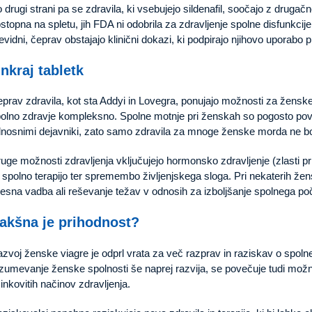
 drugi strani pa se zdravila, ki vsebujejo sildenafil, soočajo z druga
stopna na spletu, jih FDA ni odobrila za zdravljenje spolne disfunkcije
evidni, čeprav obstajajo klinični dokazi, ki podpirajo njihovo uporabo 
nkraj tabletk
prav zdravila, kot sta Addyi in Lovegra, ponujajo možnosti za ženske,
olno zdravje kompleksno. Spolne motnje pri ženskah so pogosto pov
nosnimi dejavniki, zato samo zdravila za mnoge ženske morda ne bo
uge možnosti zdravljenja vključujejo hormonsko zdravljenje (zlasti 
i spolno terapijo ter spremembo življenjskega sloga. Pri nekaterih že
lesna vadba ali reševanje težav v odnosih za izboljšanje spolnega poču
akšna je prihodnost?
zvoj ženske viagre je odprl vrata za več razprav in raziskav o spol
zumevanje ženske spolnosti še naprej razvija, se povečuje tudi možno
inkovitih načinov zdravljenja.