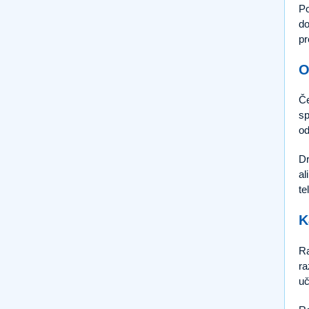
Po
do
pr
O
Če
sp
od
Dr
al
te
K
Ra
ra
uč