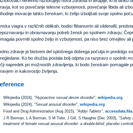
ziskovalci nenehno raziskujejo nova zdravila in terapije, ki bi lahko
ravja, kot so povečanje telesne vzburjenosti, povečanje libida ali izb
ihodnje inovacije lahko ženskam, ki želijo izboljšati svoje spolno poč
nska viagra v različnih oblikah, bodisi flibanserin ali sildenafil, pred
epoznavanju in obravnavanju potreb žensk po spolnem zdravju. Čep
magala povrniti spolno željo in vzburjenost, pa niso brez omejitev ali
olno zdravje je bistveni del splošnega dobrega počutja in predolgo s
regledane. Ko bo družba postala bolj odprta za razpravo o spolnih m
čji napredek pri možnostih zdravljenja, ki bodo ženskam pomagale p
ravjem in kakovostjo življenja.
eference
Wikipedia (2024),
"Hypoactive sexual desire disorder"
,
wikipedia.org
Wikipedia (2024),
"Sexual arousal disorder"
,
wikipedia.org
Food and Drug Administration (Aug 2015),
"Addyi Tablets"
,
accessdata.fda
J R Berman, L A Berman, S M Toler, J Gill, S Haughie (Dec 2003),
"Safety a
treatment of female sexual arousal disorder: a double-blind, placebo control