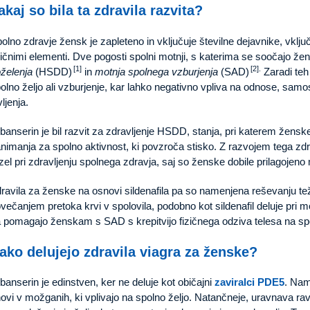
akaj so bila ta zdravila razvita?
olno zdravje žensk je zapleteno in vključuje številne dejavnike, vklju
zičnimi elementi. Dve pogosti spolni motnji, s katerima se soočajo že
[1]
[2].
želenja
(HSDD)
in
motnja spolnega vzburjenja
(SAD)
Zaradi teh
olno željo ali vzburjenje, kar lahko negativno vpliva na odnose, sam
vljenja.
ibanserin je bil razvit za zdravljenje HSDD, stanja, pri katerem žens
nimanja za spolno aktivnost, ki povzroča stisko. Z razvojem tega zd
zel pri zdravljenju spolnega zdravja, saj so ženske dobile prilagojen
ravila za ženske na osnovi sildenafila pa so namenjena reševanju te
večanjem pretoka krvi v spolovila, podobno kot sildenafil deluje pri 
 pomagajo ženskam s SAD s krepitvijo fizičnega odziva telesa na spo
ako delujejo zdravila viagra za ženske?
ibanserin je edinstven, ker ne deluje kot običajni
zaviralci PDE5
. Nam
ovi v možganih, ki vplivajo na spolno željo. Natančneje, uravnava ra