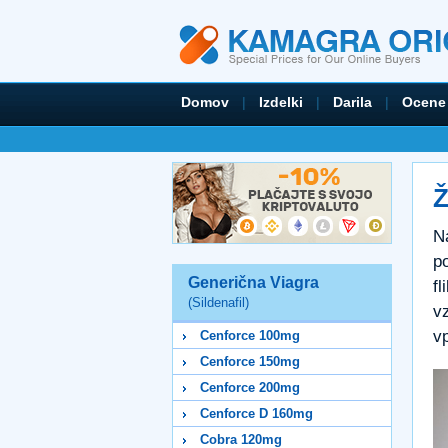
Domov
|
Izdelki
|
Darila
|
Ocene
Ž
Na
po
Generična Viagra
f
(Sildenafil)
v
vp
Cenforce 100mg
Cenforce 150mg
Cenforce 200mg
Cenforce D 160mg
Cobra 120mg