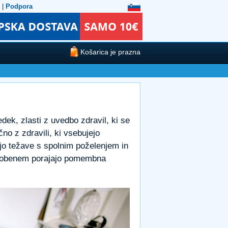
|
Podpora
Košarica je prazna
dek, zlasti z uvedbo zdravil, ki se
čno z zdravili, ki vsebujejo
ajo težave s spolnim poželenjem in
se obenem porajajo pomembna