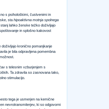
čno s psihološkimi, čustvenimi in
nske, sta
hipoaktivna motnja spolnega
 stanj lahko ženske težko doživljajo
ospoštovanje in splošno kakovost
ke doživljajo kronično pomanjkanje
ravila je bila odpravljena pomembna
o možnost.
žav s telesnim vzburjenjem s
moških. Ta zdravila so zasnovana tako,
lno stimulacijo.
esto tega je usmerjen na kemične
ven nevrotransmiterjev, ki so odgovorni