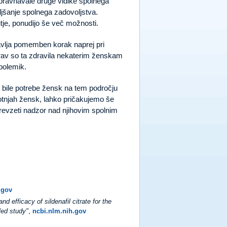
 obravnavale druge vidike spolnega
oljšanje spolnega zadovoljstva.
utje, ponudijo še več možnosti.
stavlja pomemben korak naprej pri
rav so ta zdravila nekaterim ženskam
 polemik.
o bile potrebe žensk na tem področju
otnjah žensk, lahko pričakujemo še
revzeti nadzor nad njihovim spolnim
.gov
nd efficacy of sildenafil citrate for the
led study"
,
ncbi.nlm.nih.gov