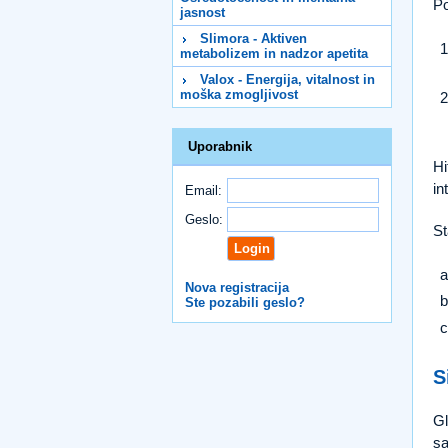
Po
jasnost
Slimora - Aktiven
metabolizem in nadzor apetita
Valox - Energija, vitalnost in
moška zmogljivost
Uporabnik
Hi
in
Email:
Geslo:
St
Nova registracija
Ste pozabili geslo?
S
Gl
sa