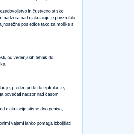
nezadovoljstvo in čustveno stisko,
 nadzora nad ejakulacijo je povzročilo
daljnosežne posledice tako za moške s
osti, od vedenjskih tehnik do
ika.
cije, preden pride do ejakulacije,
aga povečati nadzor nad časom
red ejakulacijo stisne dno penisa,
nimi vajami lahko pomaga izboljšati