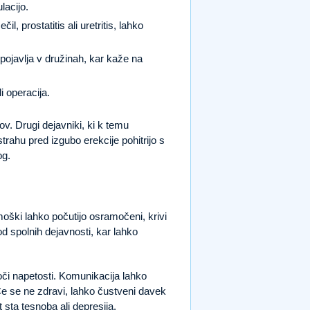
lacijo.
, prostatitis ali uretritis, lahko
pojavlja v družinah, kar kaže na
i operacija.
ov. Drugi dejavniki, ki k temu
trahu pred izgubo erekcije pohitrijo s
og.
oški lahko počutijo osramočeni, krivi
d spolnih dejavnosti, kar lahko
či napetosti. Komunikacija lahko
Če se ne zdravi, lahko čustveni davek
sta tesnoba ali depresija.