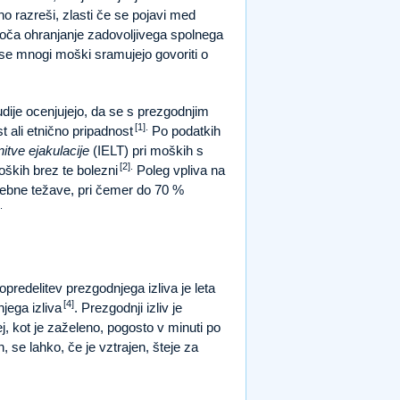
no razreši, zlasti če se pojavi med
goča ohranjanje zadovoljivega spolnega
 se mnogi moški sramujejo govoriti o
dije ocenjujejo, da se s prezgodnjim
[1].
t ali etnično pripadnost
Po podatkih
itve ejakulacije
(IELT) pri moških s
[2].
oških brez te bolezni
Poleg vpliva na
sebne težave, pri čemer do 70 %
.
edelitev prezgodnjega izliva je leta
[4]
jega izliva
. Prezgodnji izliv je
j, kot je zaželeno, pogosto v minuti po
 se lahko, če je vztrajen, šteje za