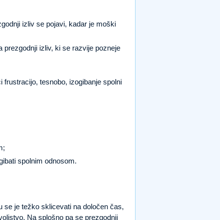
godnji izliv se pojavi, kadar je moški
 prezgodnji izliv, ki se razvije pozneje
 frustracijo, tesnobo, izogibanje spolni
m;
zogibati spolnim odnosom.
se je težko sklicevati na določen čas,
voljstvo. Na splošno pa se prezgodnji