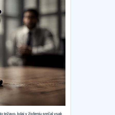
o težavo, kdaj v življenju srečal vsak