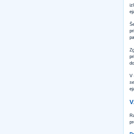
iz
ej
Še
pr
pa
Zg
pr
do
V 
se
ej
V
Ra
pr
P