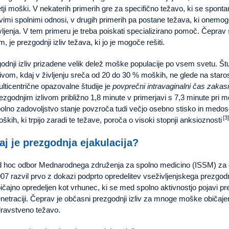
etji moški. V nekaterih primerih gre za specifično težavo, ki se sponta
vimi spolnimi odnosi, v drugih primerih pa postane težava, ki onemo
vljenja. V tem primeru je treba poiskati specializirano pomoč. Čeprav
m, je prezgodnji izliv težava, ki jo je mogoče rešiti.
odnji izliv prizadene velik delež moške populacije po vsem svetu. Štu
livom, kdaj v življenju sreča od 20 do 30 % moških, ne glede na staros
lticentrične opazovalne študije je
povprečni intravaginalni čas zakasn
ezgodnjim izlivom približno 1,8 minute v primerjavi s 7,3 minute pri m
olno zadovoljstvo stanje povzroča tudi večjo osebno stisko in medo
[3]
ških, ki trpijo zaradi te težave, poroča o visoki stopnji anksioznosti
aj je prezgodnja ejakulacija?
 hoc odbor Mednarodnega združenja za spolno medicino (ISSM) za opr
07 razvil prvo z dokazi podprto opredelitev vseživljenjskega prezgodn
ičajno opredeljen kot vrhunec, ki se med spolno aktivnostjo pojavi pre
netraciji. Čeprav je občasni prezgodnji izliv za mnoge moške običajen,
ravstveno težavo.