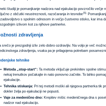
neki študiji je pomanjkanje nadzora nad ejakulacijo povzročilo večje 
[5].
ljučno z občutki neustreznosti, razočaranja in tesnobe
Pomanjkanje
zadovoljstvo s spolnim odnosom in večjo čustveno stisko, kar ima 
ezgodnjim izlivom kot za njihove partnerke.
ožnosti zdravljenja
 srečo je prezgodnji izliv zelo dobro ozdravljiv. Na voljo je več možn
dicinskega zdravljenja, vsaka pa je prilagojena potrebam posamezn
edenjske tehnike
Metoda „stop-start“:
Ta metoda vključuje prekinitev spolne stimula
nekaj trenutkov počakajte in nato ponovno začnite. To lahko pom
ejakulacije.
Tehnika stiskanja:
Pri tej metodi moški ali njegova partnerka tik p
dokler želja po ejakulaciji ne popusti.
Vaje za medenično dno:
Krepitev mišic medeničnega dna s poseb
nadzor nad ejakulacijo.