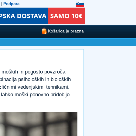
|
Podpora
Košarica je prazna
ko moških in pogosto povzroča
inacija psiholoških in bioloških
zličnimi vedenjskimi tehnikami,
lahko moški ponovno pridobijo