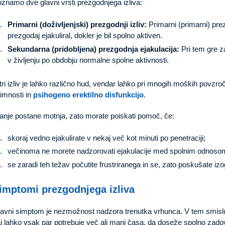
znamo dve glavni vrsti prezgodnjega izliva:
Primarni (doživljenjski) prezgodnji izliv:
Primarni (primarni) prez
prezgodaj ejakuliral, dokler je bil spolno aktiven.
Sekundarna (pridobljena) prezgodnja ejakulacija:
Pri tem gre za
v življenju po obdobju normalne spolne aktivnosti.
tri izliv je lahko različno hud, vendar lahko pri mnogih moških povzroči
timnosti in
psihogeno erektilno disfunkcijo
.
anje postane motnja, zato morate poiskati pomoč, če:
skoraj vedno ejakulirate v nekaj več kot minuti po penetraciji;
večinoma ne morete nadzorovati ejakulacije med spolnim odnoso
se zaradi teh težav počutite frustriranega in se, zato poskušate i
imptomi prezgodnjega izliva
avni simptom je nezmožnost nadzora trenutka vrhunca. V tem smislu 
j lahko vsak par potrebuje več ali manj časa, da doseže spolno zado