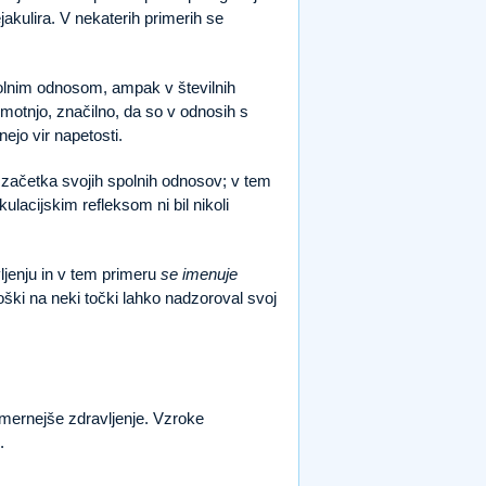
jakulira. V nekaterih primerih se
olnim odnosom, ampak v številnih
 motnjo, značilno, da so v odnosih s
ejo vir napetosti.
d začetka svojih spolnih odnosov; v tem
kulacijskim refleksom ni bil nikoli
ljenju in v tem primeru
se imenuje
oški na neki točki lahko nadzoroval svoj
mernejše zdravljenje. Vzroke
.