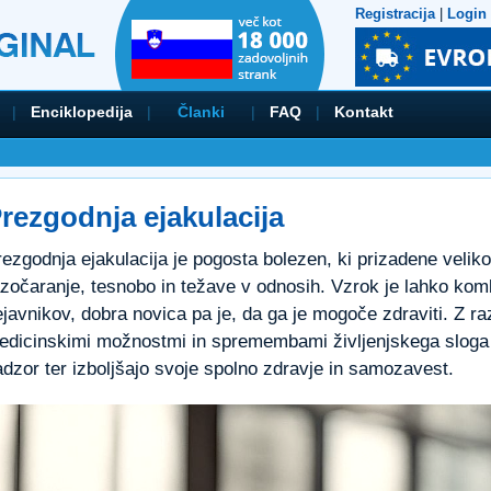
Registracija
|
Login
|
Enciklopedija
|
Članki
|
FAQ
|
Kontakt
rezgodnja ejakulacija
rezgodnja ejakulacija je pogosta bolezen, ki prizadene veli
zočaranje, tesnobo in težave v odnosih. Vzrok je lahko komb
javnikov, dobra novica pa je, da ga je mogoče zdraviti. Z ra
edicinskimi možnostmi in spremembami življenjskega sloga 
adzor ter izboljšajo svoje spolno zdravje in samozavest.