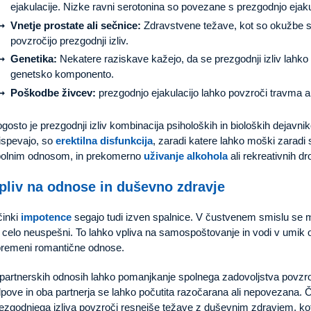
ejakulacije. Nizke ravni serotonina so povezane s prezgodnjo ejaku
Vnetje prostate ali sečnice:
Zdravstvene težave, kot so okužbe sečil
povzročijo prezgodnji izliv.
Genetika:
Nekatere raziskave kažejo, da se prezgodnji izliv lahko 
genetsko komponento.
Poškodbe živcev:
prezgodnjo ejakulacijo lahko povzroči travma al
gosto je prezgodnji izliv kombinacija psiholoških in bioloških dejavnik
ispevajo, so
erektilna disfunkcija
, zaradi katere lahko moški zaradi s
olnim odnosom, in prekomerno
uživanje alkohola
ali rekreativnih dr
pliv na odnose in duševno zdravje
inki
impotence
segajo tudi izven spalnice. V čustvenem smislu se m
i celo neuspešni. To lahko vpliva na samospoštovanje in vodi v umik o
remeni romantične odnose.
partnerskih odnosih lahko pomanjkanje spolnega zadovoljstva povzro
pove in oba partnerja se lahko počutita razočarana ali nepovezana. 
ezgodnjega izliva povzroči resnejše težave z duševnim zdravjem, kot 