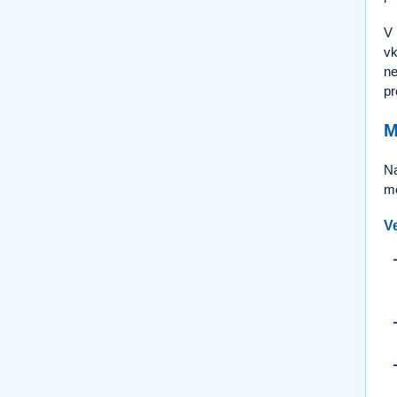
V 
vk
ne
pr
M
Na
me
V