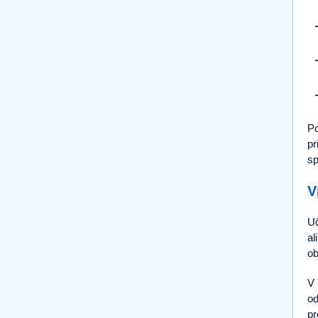
Po
pr
sp
V
Uč
al
ob
V 
od
pr