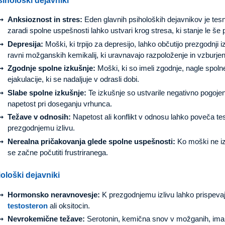
Anksioznost in stres:
Eden glavnih psiholoških dejavnikov je tes
zaradi spolne uspešnosti lahko ustvari krog stresa, ki stanje le še
Depresija:
Moški, ki trpijo za depresijo, lahko občutijo prezgodnji
ravni možganskih kemikalij, ki uravnavajo razpoloženje in vzburjen
Zgodnje spolne izkušnje:
Moški, ki so imeli zgodnje, nagle spolne
ejakulacije, ki se nadaljuje v odrasli dobi.
Slabe spolne izkušnje:
Te izkušnje so ustvarile negativno pogoje
napetost pri doseganju vrhunca.
Težave v odnosih:
Napetost ali konflikt v odnosu lahko poveča te
prezgodnjemu izlivu.
Nerealna pričakovanja glede spolne uspešnosti:
Ko moški ne izpo
se začne počutiti frustriranega.
ološki dejavniki
Hormonsko neravnovesje:
K prezgodnjemu izlivu lahko prispeva
testosteron
ali oksitocin.
Nevrokemične težave:
Serotonin, kemična snov v možganih, ima 