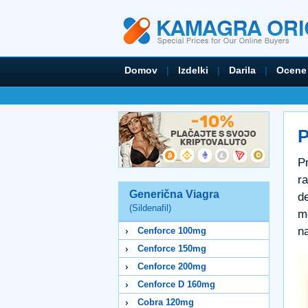
Domov
|
Izdelki
|
Darila
|
Ocene
P
P
ra
Generična Viagra
de
(Sildenafil)
m
n
Cenforce 100mg
Cenforce 150mg
Cenforce 200mg
Cenforce D 160mg
Cobra 120mg