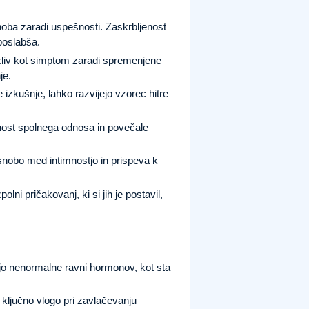
noba zaradi uspešnosti. Zaskrbljenost
 poslabša.
 izliv kot simptom zaradi spremenjene
je.
 izkušnje, lahko razvijejo vzorec hitre
nost spolnega odnosa in povečale
snobo med intimnostjo in prispeva k
lni pričakovanj, ki si jih je postavil,
jo nenormalne ravni hormonov, kot sta
ključno vlogo pri zavlačevanju