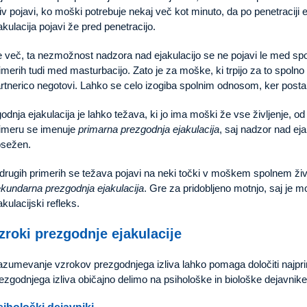
liv pojavi, ko moški potrebuje nekaj več kot minuto, da po penetraciji e
akulacija pojavi že pred penetracijo.
 več, ta nezmožnost nadzora nad ejakulacijo se ne pojavi le med sp
imerih tudi med masturbacijo. Zato je za moške, ki trpijo za to spolno
rtnerico negotovi. Lahko se celo izogiba spolnim odnosom, ker postan
odnja ejakulacija je lahko težava, ki jo ima moški že vse življenje, o
imeru se imenuje
primarna prezgodnja ejakulacija
, saj nadzor nad eja
sežen.
drugih primerih se težava pojavi na neki točki v moškem spolnem živ
kundarna prezgodnja ejakulacija
. Gre za pridobljeno motnjo, saj je m
akulacijski refleks.
zroki prezgodnje ejakulacije
zumevanje vzrokov prezgodnjega izliva lahko pomaga določiti najpri
ezgodnjega izliva običajno delimo na psihološke in biološke dejavnike
sihološki dejavniki