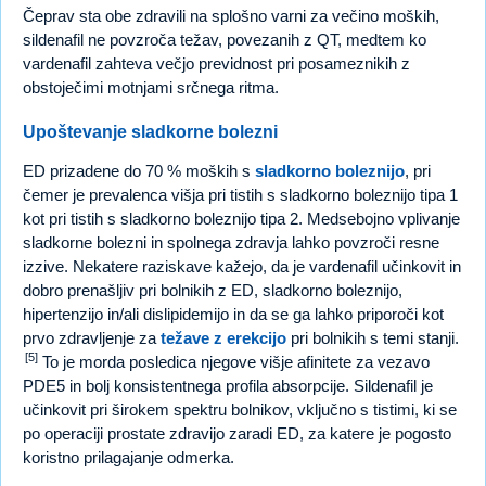
Čeprav sta obe zdravili na splošno varni za večino moških,
sildenafil ne povzroča težav, povezanih z QT, medtem ko
vardenafil zahteva večjo previdnost pri posameznikih z
obstoječimi motnjami srčnega ritma.
Upoštevanje sladkorne bolezni
ED prizadene do 70 % moških s
sladkorno boleznijo
, pri
čemer je prevalenca višja pri tistih s sladkorno boleznijo tipa 1
kot pri tistih s sladkorno boleznijo tipa 2. Medsebojno vplivanje
sladkorne bolezni in spolnega zdravja lahko povzroči resne
izzive. Nekatere raziskave kažejo, da je vardenafil učinkovit in
dobro prenašljiv pri bolnikih z ED, sladkorno boleznijo,
hipertenzijo in/ali dislipidemijo in da se ga lahko priporoči kot
prvo zdravljenje za
težave z erekcijo
pri bolnikih s temi stanji.
[5]
To je morda posledica njegove višje afinitete za vezavo
PDE5 in bolj konsistentnega profila absorpcije. Sildenafil je
učinkovit pri širokem spektru bolnikov, vključno s tistimi, ki se
po operaciji prostate zdravijo zaradi ED, za katere je pogosto
koristno prilagajanje odmerka.