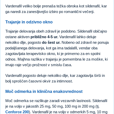
Vardenafil veliko bolje prenaša težka obroka kot sildenafil, kar
ga naredi za zanesljivejšo izbiro po romantični večerji.
Trajanje in odzivno okno
Trajanje delovanja obeh zdravil je podobno. Sildenafil običajno
ostane aktiven
približno 4-5 ur.
Vardenafil lahko deluje
nekoliko dlje, pogosto
do šest ur.
Nobeno od zdravil ne ponuja
podaljšanega delovanja, kot ga ima tadalafil, vendar oba
zagotavljata terapevtsko okno, ki je primerno za en spolni
odnos. Majhna razlika v trajanju je pomembna le za moške, ki
imajo raje večjo prožnost v smislu časa.
Vardenafil pogosto deluje nekoliko dlje, kar zagotavlja širši in
bolj sproščen časovni okvir za intimnost.
Moč odmerka in klinična enakovrednost
Moč odmerka se razlikuje zaradi vezavnih lastnosti. Sildenafil
je na voljo v jakostih 25 mg, 50 mg, 100 mg in 200 mg (tj.
Cenforce 200
). Vardenafil je na voljo v odmerkih 5 mg, 10 mg