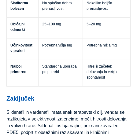
Sladkorna
Na splošno dobra
Nekoliko boljša
bolezen
prenašljivost
prenašljivost
Običajni
25–100 mg
5–20 mg
odmerki
Učinkovitost
Potrebna višja mg
Potrebna nižja mg
v praksi
Najbolj
Standardna uporaba
Hitrejši začetek
primerno
po potrebi
delovanja in večja
spontanost
Zaključek
Sildenafil in vardenafil imata enak terapevtski cilj, vendar se
razlikujeta v selektivnosti za encime, moči, hitrosti delovanja
in vplivu hrane. Sildenafil ostaja najbolj priznani zaviralec
PDE5, podprt z obsežnimi raziskavami in kliničnimi