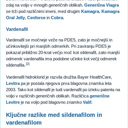
zdaj na voljo v mnogih generičnih oblikah.
Generična Viagra
se trži pod različnimi imeni, med drugim
Kamagra
,
Kamagra
Oral Jelly
,
Cenforce
in
Cobra
.
Vardenafil
Vardenafil se močneje veže na PDE5, zato je močnejši in
učinkovitejši pri manjših odmerkih. Pri zaviranju PDE5 je
pokazal približno 20-krat večjo moč kot sildenafil, zato manjši
odmerek vardenafila ima podobne učinke kot večji odmerek
[2]
sildenafila.
Vardenafil hidroklorid je razvila družba Bayer HealthCare,
Levitra
pa je postala njegova prva blagovna znamka leta
2003. Tako kot sildenafil je tudi vardenafil po izteku patenta na
voljo v različnih generičnih oblikah. Različica
generične
Levitre
je na voljo pod blagovno znamko
Valif
.
Ključne razlike med sildenafilom in
vardenafilom