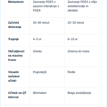
Mehanizem
Zaviranje PDE5 z
Zaviranje PDE5 z višjo
opazno interakcijo s
selektivnostjo in
PDE6
afiniteto
Začetek
30–60 minut
20–30 minut
delovanja
Trajanje
4–5 ur
8–10 ur
Občutljivost
Visoka
Zmerna do nizka
na mastno
hrano
Vizualni
Pogostejši
Redki
neželeni
učinki
Učinek na QT
Minimalen
Blago podaljšanje
interval