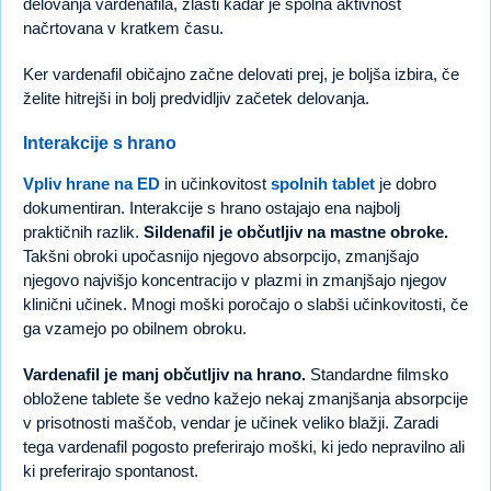
delovanja vardenafila, zlasti kadar je spolna aktivnost
načrtovana v kratkem času.
Ker vardenafil običajno začne delovati prej, je boljša izbira, če
želite hitrejši in bolj predvidljiv začetek delovanja.
Interakcije s hrano
Vpliv hrane na ED
in učinkovitost
spolnih tablet
je dobro
dokumentiran. Interakcije s hrano ostajajo ena najbolj
praktičnih razlik.
Sildenafil je občutljiv na mastne obroke.
Takšni obroki upočasnijo njegovo absorpcijo, zmanjšajo
njegovo najvišjo koncentracijo v plazmi in zmanjšajo njegov
klinični učinek. Mnogi moški poročajo o slabši učinkovitosti, če
ga vzamejo po obilnem obroku.
Vardenafil je manj občutljiv na hrano.
Standardne filmsko
obložene tablete še vedno kažejo nekaj zmanjšanja absorpcije
v prisotnosti maščob, vendar je učinek veliko blažji. Zaradi
tega vardenafil pogosto preferirajo moški, ki jedo nepravilno ali
ki preferirajo spontanost.