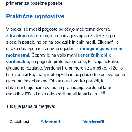
primeren za posebne potrebe.
Praktične ugotovitve
V praksi se moški pogosto odločajo med tema dvema
zdraviloma za erekcijo
na podlagi svojega življenjskega
sloga in potreb, ne pa na podlagi kliničnih meril. Sildenafil je
široko dostopen in cenovno ugoden, z
mnogimi generičnimi
možnostmi
. Čeprav je na voljo manj
generičnih oblik
vardenafila
, ga pogosto preferirajo moški, ki želijo nekoliko
drugačne rezultate. Vardenafil je primeren za moške, ki želijo
hitrejše učinke, manj motenj vida in bolj dosledno delovanje ne
glede na čas obrokov. Obstaja tudi veliko poročil, ki
dokumentirajo učinkovitost in prenašanje vardenafila pri
[6]
moških z ED, ki niso odgovorili na sildenafil citrat.
Tukaj je jasna primerjava:
Značilnost
Sildenafil
Vardenafil