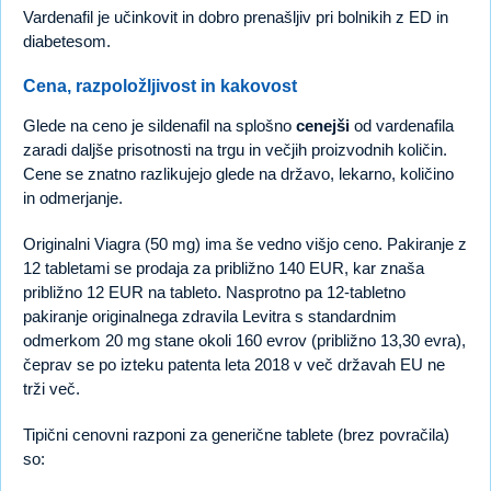
Vardenafil je učinkovit in dobro prenašljiv pri bolnikih z ED in
diabetesom.
Cena, razpoložljivost in kakovost
Glede na ceno je sildenafil na splošno
cenejši
od vardenafila
zaradi daljše prisotnosti na trgu in večjih proizvodnih količin.
Cene se znatno razlikujejo glede na državo, lekarno, količino
in odmerjanje.
Originalni Viagra (50 mg) ima še vedno višjo ceno. Pakiranje z
12 tabletami se prodaja za približno 140 EUR, kar znaša
približno 12 EUR na tableto. Nasprotno pa 12-tabletno
pakiranje originalnega zdravila Levitra s standardnim
odmerkom 20 mg stane okoli 160 evrov (približno 13,30 evra),
čeprav se po izteku patenta leta 2018 v več državah EU ne
trži več.
Tipični cenovni razponi za generične tablete (brez povračila)
so: