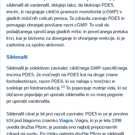
sildenafil ali vardenafil, delujejo tako, da blokirajo PDE5,
encim, ki razgrajuje
ciklični gvanozin monofosfat
(cGMP) v
gladkih mišičnih celicah penisa. Ta zdravila zavirajo PDE5 in
pomagajo ohranjati povišane ravni cGMP. To vodi do
podaljšanega sproščanja gladkih mišic in povečanega pretoka
krvi, kar je bistveno za doseganje in ohranjanje erekcije, ki je
zadostna za spolno aktivnost.
Sildenafil
Sildenafil je selektiven zaviralec cikličnega GMP-specifičnega
encima PDE5. Je močnejši na PDE5 kot na druge znane
fosfodiesteraze, razen PDE6, ki se nahaja v mrežnici in
[1]
sodeluje pri fototransdukciji.
To pojasnjuje motnje vida, ki se
občasno pojavljajo pri uporabi sildenafila in so manj pogoste
pri uporabi vardenafila.
Sildenafil citrat je bil prvi razvit zaviralec PDE5 in se je prvotno
tržil pod blagovno znamko
Viagra
. Viagra, ki jo je leta 1998
uvedla družba Pfizer, je postala eno najbolj prepoznavnih
zdravil na svetu. Po izteku patenta družbe Pfizer je sildenafil