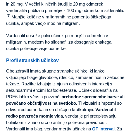
in 20 mg. V večini kliničnih študij je 20 mg odmerek
vardenafila približno primerljiv z 100 mg odmerkom sildenafila.
[3]
Manjše količine v miligramih ne pomenijo šibkejšega
učinka, ampak večjo moč na miligram.
Vardenafil doseže polni učinek pri manjših odmerkih v
miligramih, medtem ko sildenafil za doseganje enakega
učinka potrebuje višje odmerke.
Profil stranskih učinkov
Obe zdravili imata skupne stranske učinke, ki lahko
vključujejo blage glavobole, rdečico, zamašen nos in želodčne
težave. Razlike izhajajo iz njunih edinstvenih interakcij s
sekundarnimi encimi fosfodiesteraze. Učinek sildenafila na
PDE6 lahko včasih povzroči
prehodne spremembe barve ali
povečano občutljivost na svetlobo.
Ti vizualni simptomi so
odvisni od odmerka in so običajno kratkotrajni.
Vardenafil
redko povzroča motnje vida,
vendar je pri predpisovanju
bolnikom z znano srčno aritmijo potrebna previdnost.
Vardenafil ima blag, vendar merljiv učinek na
QT interval
. Za