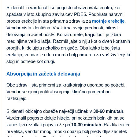
Sildenafil in vardenafil se pogosto obravnavata enako, ker
spadata v isto skupino zaviralcev PDE5. Podpirata naravni
proces erekcije in sta primarna zdravila za
motnje erekcije
.
Vendar nista identična. Vsak ima svoje prednosti, hitrost
delovanja in »osebnost«. Ko razumete, kaj ju loči, je izbira
med njima veliko lažja. Razmišljajte o njiju kot o dveh koristnih
orodjih, ki delujeta nekoliko drugače. Oba lahko izboljšata
erekcijo, vendar je eden morda bolj primeren za vaš življenjski
slog in potrebe kot drugi.
Absorpcija in začetek delovanja
Obe zdravili sta primerni za kratkotrajno uporabo po potrebi.
Vendar se njuni profili absorpcije klinično pomembno
razlikujejo.
Sildenafil običajno doseže največji učinek v
30-60 minutah
.
Vardenafil pogosto deluje hitreje, pri nekaterih bolnikih pa se
zanesljivi rezultati pojavijo že po
10-30 minutah
. Razlika sicer
ni velika, vendar mnogi moški opazijo bolj predvidljiv začetek