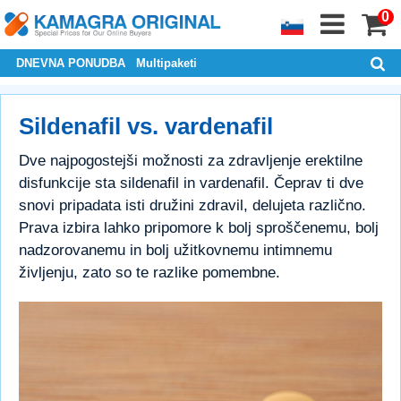
0
DNEVNA PONUDBA
Multipaketi
Sildenafil vs. vardenafil
Dve najpogostejši možnosti za zdravljenje erektilne
disfunkcije sta sildenafil in vardenafil. Čeprav ti dve
snovi pripadata isti družini zdravil, delujeta različno.
Prava izbira lahko pripomore k bolj sproščenemu, bolj
nadzorovanemu in bolj užitkovnemu intimnemu
življenju, zato so te razlike pomembne.