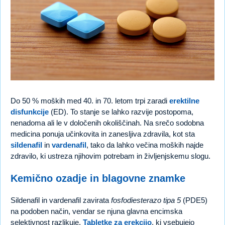
Do 50 % moških med 40. in 70. letom trpi zaradi
erektilne
disfunkcije
(ED). To stanje se lahko razvije postopoma,
nenadoma ali le v določenih okoliščinah. Na srečo sodobna
medicina ponuja učinkovita in zanesljiva zdravila, kot sta
sildenafil
in
vardenafil
, tako da lahko večina moških najde
zdravilo, ki ustreza njihovim potrebam in življenjskemu slogu.
Kemično ozadje in blagovne znamke
Sildenafil in vardenafil zavirata
fosfodiesterazo tipa 5
(PDE5)
na podoben način, vendar se njuna glavna encimska
selektivnost razlikuje.
Tabletke za erekcijo
, ki vsebujejo