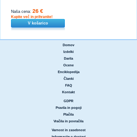
26 €
Naša cena:
Kupite več in prihranite!
V košarico
Domov
|
Izdelki
|
Darila
|
Ocene
|
Enciklopedija
|
Članki
|
FAQ
|
Kontakt
GDPR
|
Pravila in pogoji
|
Plačila
|
Vračila in povračila
Varnost in zasebnost
|
Informacije o dostavi