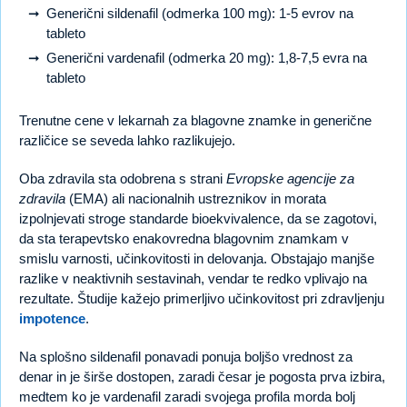
Generični sildenafil (odmerka 100 mg): 1-5 evrov na
tableto
Generični vardenafil (odmerka 20 mg): 1,8-7,5 evra na
tableto
Trenutne cene v lekarnah za blagovne znamke in generične
različice se seveda lahko razlikujejo.
Oba zdravila sta odobrena s strani
Evropske agencije za
zdravila
(EMA) ali nacionalnih ustreznikov in morata
izpolnjevati stroge standarde bioekvivalence, da se zagotovi,
da sta terapevtsko enakovredna blagovnim znamkam v
smislu varnosti, učinkovitosti in delovanja. Obstajajo manjše
razlike v neaktivnih sestavinah, vendar te redko vplivajo na
rezultate. Študije kažejo primerljivo učinkovitost pri zdravljenju
impotence
.
Na splošno sildenafil ponavadi ponuja boljšo vrednost za
denar in je širše dostopen, zaradi česar je pogosta prva izbira,
medtem ko je vardenafil zaradi svojega profila morda bolj