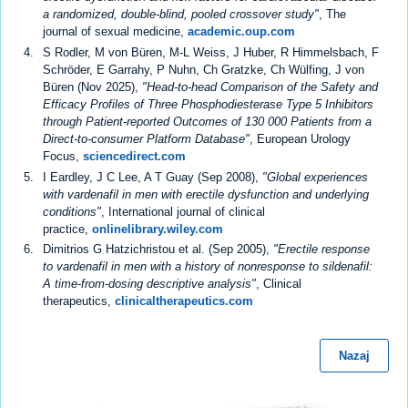
a randomized, double-blind, pooled crossover study"
, The
journal of sexual medicine,
academic.oup.com
S Rodler, M von Büren, M-L Weiss, J Huber, R Himmelsbach, F
Schröder, E Garrahy, P Nuhn, Ch Gratzke, Ch Wülfing, J von
Büren (Nov 2025),
"Head-to-head Comparison of the Safety and
Efficacy Profiles of Three Phosphodiesterase Type 5 Inhibitors
through Patient-reported Outcomes of 130 000 Patients from a
Direct-to-consumer Platform Database"
, European Urology
Focus,
sciencedirect.com
I Eardley, J C Lee, A T Guay (Sep 2008),
"Global experiences
with vardenafil in men with erectile dysfunction and underlying
conditions"
, International journal of clinical
practice,
onlinelibrary.wiley.com
Dimitrios G Hatzichristou et al. (Sep 2005),
"Erectile response
to vardenafil in men with a history of nonresponse to sildenafil:
A time-from-dosing descriptive analysis"
, Clinical
therapeutics,
clinicaltherapeutics.com
Nazaj