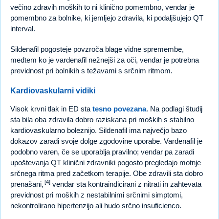
večino zdravih moških to ni klinično pomembno, vendar je
pomembno za bolnike, ki jemljejo zdravila, ki podaljšujejo QT
interval.
Sildenafil pogosteje povzroča blage vidne spremembe,
medtem ko je vardenafil nežnejši za oči, vendar je potrebna
previdnost pri bolnikih s težavami s srčnim ritmom.
Kardiovaskularni vidiki
Visok krvni tlak in ED sta
tesno povezana
. Na podlagi študij
sta bila oba zdravila dobro raziskana pri moških s stabilno
kardiovaskularno boleznijo. Sildenafil ima največjo bazo
dokazov zaradi svoje dolge zgodovine uporabe. Vardenafil je
podobno varen, če se uporablja pravilno; vendar pa zaradi
upoštevanja QT klinični zdravniki pogosto pregledajo motnje
srčnega ritma pred začetkom terapije. Obe zdravili sta dobro
[4]
prenašani,
vendar sta kontraindicirani z nitrati in zahtevata
previdnost pri moških z nestabilnimi srčnimi simptomi,
nekontrolirano hipertenzijo ali hudo srčno insuficienco.