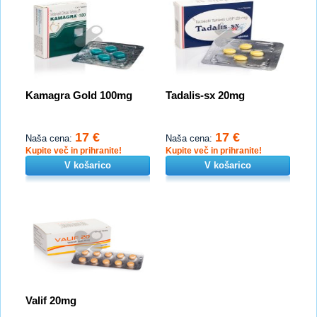
Kamagra Gold 100mg
Tadalis-sx 20mg
17 €
17 €
Naša cena:
Naša cena:
Kupite več in prihranite!
Kupite več in prihranite!
V košarico
V košarico
Valif 20mg