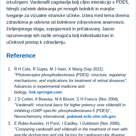
izkušnjami. Vardenafil zagotavlja bolj ciljno interakcijo s PDE5,
hitrejši začetek delovanja pri mnogih bolnikih in manjše
tveganje za vizualne stranske učinke. Izbira med tema dvema
zdraviloma je odvisna od bolnikove zdravstvene anamneze,
življenjskega sloga, sopojavnosti in pričakovanj. Jasno
razumevanje teh razlik omogoča bolj individualiziran in
učinkovit pristop k zdravljenju.
Reference
R H Cote, R Gupta, M J Irwin, X Wang (Sep 2022),
"Photoreceptor phosphodiesterase (PDE6): structure, regulatory
mechanisms, and implications for treatment of retinal diseases"
,
Advances in experimental medicine and
biology,
link.springer.com
J D Corbin, A Beasley, M A Blount, S H Francis (Nov 2004),
"Vardenafil: structural basis for higher potency over sildenafil in
inhibiting cGMP-specific phosphodiesterase-5 (PDE5)"
,
Neurochemistry international,
pubmed.ncbi.nlm.nih.gov
E Rubio-Aurioles, H Porst, I Eardley, I Goldstein (Nov 2006),
"Comparing vardenafil and sildenafil in the treatment of men with
erectile dysfunction and risk factors for cardiovascular disease: