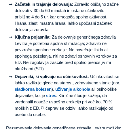
Začetek in trajanje delovanja:
Zdravilo običajno začne
delovati v 30 do 60 minutah in ostane učinkovito
približno 4 do 5 ur, kar omogoča spolno aktivnost.
Hrana, zlasti mastna hrana, lahko upočasni začetek
delovanja zdravila.
Ključna pojasnila:
Za delovanje generičnega zdravila
Levitra je potrebna spolna stimulacija; zdravilo ne
povzroča spontane erekcije. Ne povečuje libida ali
spolnega poželenja, niti ne zdravi osnovnih vzrokov za
ED. Ne zagotavlja zaščite pred spolno prenosljivimi
okužbami (STI).
Dejavniki, ki vplivajo na učinkovitost:
Učinkovitost se
lahko razlikuje glede na starost, zdravstveno stanje (npr.
sladkorna bolezen
),
uživanje alkohola
ali psihološke
dejavnike, kot je
stres
. Klinične študije kažejo, da
vardenafil doseže uspešno erekcijo pri več kot 70 %
[8]
moških z ED,
čeprav se odzivi lahko razlikujejo od
osebe do osebe.
Razumevanje delovanja generičnega zdravila Levitra moškim