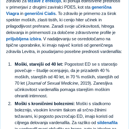
zdravilo za
težave z erekcijo
, ki ponuja edinstvene prednosti
v primerjavi z drugimi zaviralci PDE5, kot sta
generična
Viagra
in
generični Cialis
. To zdravilo je primerno za širok
spekter moških, zlasti tistih, ki cenijo hiter učinek in
prilagodljivost prehrane. Zaradi svoje učinkovitosti, hitrega
delovanja in primernosti za določene zdravstvene profile je
priljubljena izbira
. V nadaljevanju se osredotočamo na
tipične uporabnike, ki imajo največ koristi od generičnega
zdravila Levitra, in poudarjamo posebne prednosti vardenafila:
Moški, starejši od 40 let:
Pogostost ED se s starostjo
povečuje – študije ocenjujejo, da je prizadetih 40 %
moških, starejših od 40 let, in 70 % moških, starejših od
70 let (
Journal of Sexual Medicine
, 2019). Zanesljiva
učinkovitost vardenafila pomaga starejšim moškim
ohraniti intimnost.
Moški s kroničnimi boleznimi:
Moški s sladkorno
boleznijo, visokim krvnim tlakom ali srčno-žilnimi
težavami, ki pogosto povzročajo ED, imajo koristi od
ciljnega delovanja vardenafila. Za razliko od
sildenafila
je vardenafil manj občutljiv na hrano, zato je idealen za