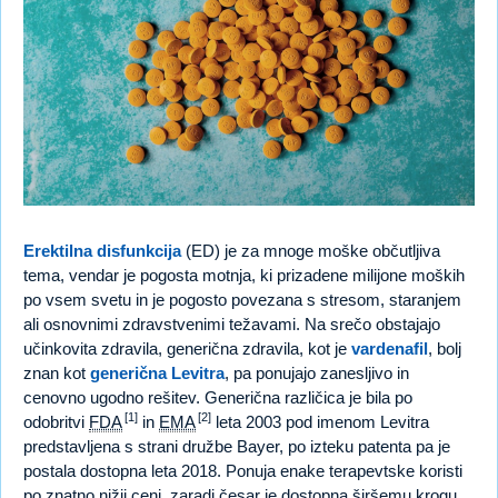
Erektilna disfunkcija
(ED) je za mnoge moške občutljiva
tema, vendar je pogosta motnja, ki prizadene milijone moških
po vsem svetu in je pogosto povezana s stresom, staranjem
ali osnovnimi zdravstvenimi težavami. Na srečo obstajajo
učinkovita zdravila, generična zdravila, kot je
vardenafil
, bolj
znan kot
generična Levitra
, pa ponujajo zanesljivo in
cenovno ugodno rešitev. Generična različica je bila po
[1]
[2]
odobritvi
FDA
in
EMA
leta 2003 pod imenom Levitra
predstavljena s strani družbe Bayer, po izteku patenta pa je
postala dostopna leta 2018. Ponuja enake terapevtske koristi
po znatno nižji ceni, zaradi česar je dostopna širšemu krogu