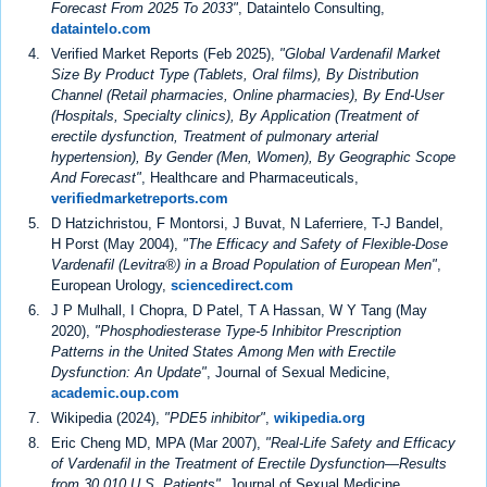
Forecast From 2025 To 2033"
, Dataintelo Consulting,
dataintelo.com
Verified Market Reports (Feb 2025),
"Global Vardenafil Market
Size By Product Type (Tablets, Oral films), By Distribution
Channel (Retail pharmacies, Online pharmacies), By End-User
(Hospitals, Specialty clinics), By Application (Treatment of
erectile dysfunction, Treatment of pulmonary arterial
hypertension), By Gender (Men, Women), By Geographic Scope
And Forecast"
, Healthcare and Pharmaceuticals,
verifiedmarketreports.com
D Hatzichristou, F Montorsi, J Buvat, N Laferriere, T-J Bandel,
H Porst (May 2004),
"The Efficacy and Safety of Flexible-Dose
Vardenafil (Levitra®) in a Broad Population of European Men"
,
European Urology,
sciencedirect.com
J P Mulhall, I Chopra, D Patel, T A Hassan, W Y Tang (May
2020),
"Phosphodiesterase Type-5 Inhibitor Prescription
Patterns in the United States Among Men with Erectile
Dysfunction: An Update"
, Journal of Sexual Medicine,
academic.oup.com
Wikipedia (2024),
"PDE5 inhibitor"
,
wikipedia.org
Eric Cheng MD, MPA (Mar 2007),
"Real-Life Safety and Efficacy
of Vardenafil in the Treatment of Erectile Dysfunction—Results
from 30,010 U.S. Patients"
, Journal of Sexual Medicine,