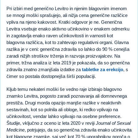
Pri izbiri med generično Levitro in njenim blagovnim imenom
se mnogi moški sprašujejo, ali nižja cena generične različice
vpliva na njeno kakovost. Kratki odgovor je ne. Generična
Levitra vsebuje enako aktivno učinkovino v enakem odmerku
in zagotavlja enako raven učinkovitosti in varnosti kot
blagovna različica, kot to zahtevajo regulativni organi. Glavna
razlika je v ceni: generična zdravila so lahko do 90 % cenejša
zaradi nižjih stroškov trženja in razvoja proizvajalcev. Na
primer, tržna analiza iz leta 2019 je pokazala, da so generična
zdravila znatno zmanjšala izdatke za
tabletke za erekcijo
, s
čimer so postala dostopnejša širši populaciji.
Kljub temu nekateri moški še vedno raje izbirajo blagovno
znamko Levitra, pogosto zaradi poznavanja ali domnevnega
prestiža. Drugi morda opazijo manjše razlike v neaktivnih
sestavinah, kot so polnila ali obloge, ki redko vplivajo na
učinkovitost, vendar lahko vplivajo na osebne preference.
Študije, vključno z oceno iz leta 2020 v reviji
Journal of Sexual
Medicine
, potrjujejo, da so generična zdravila enako učinkovita
kot blagovne znamke, saj več kot 70 % uporabnikov poroča o