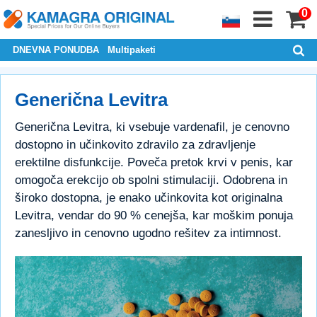
0
DNEVNA PONUDBA
Multipaketi
Generična Levitra
Generična Levitra, ki vsebuje vardenafil, je cenovno
dostopno in učinkovito zdravilo za zdravljenje
erektilne disfunkcije. Poveča pretok krvi v penis, kar
omogoča erekcijo ob spolni stimulaciji. Odobrena in
široko dostopna, je enako učinkovita kot originalna
Levitra, vendar do 90 % cenejša, kar moškim ponuja
zanesljivo in cenovno ugodno rešitev za intimnost.