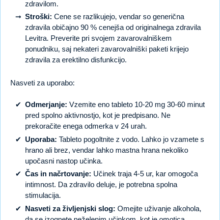
zdravilom.
Stroški:
Cene se razlikujejo, vendar so generična
zdravila običajno 90 % cenejša od originalnega zdravila
Levitra. Preverite pri svojem zavarovalniškem
ponudniku, saj nekateri zavarovalniški paketi krijejo
zdravila za erektilno disfunkcijo.
Nasveti za uporabo:
Odmerjanje:
Vzemite eno tableto 10-20 mg 30-60 minut
pred spolno aktivnostjo, kot je predpisano. Ne
prekoračite enega odmerka v 24 urah.
Uporaba:
Tableto pogoltnite z vodo. Lahko jo vzamete s
hrano ali brez, vendar lahko mastna hrana nekoliko
upočasni nastop učinka.
Čas in načrtovanje:
Učinek traja 4-5 ur, kar omogoča
intimnost. Da zdravilo deluje, je potrebna spolna
stimulacija.
Nasveti za življenjski slog:
Omejite uživanje alkohola,
da se izognete neželenim učinkom, kot je omotica.