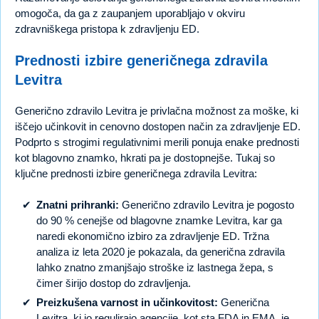
omogoča, da ga z zaupanjem uporabljajo v okviru
zdravniškega pristopa k zdravljenju ED.
Prednosti izbire generičnega zdravila
Levitra
Generično zdravilo Levitra je privlačna možnost za moške, ki
iščejo učinkovit in cenovno dostopen način za zdravljenje ED.
Podprto s strogimi regulativnimi merili ponuja enake prednosti
kot blagovno znamko, hkrati pa je dostopnejše. Tukaj so
ključne prednosti izbire generičnega zdravila Levitra:
Znatni prihranki:
Generično zdravilo Levitra je pogosto
do 90 % cenejše od blagovne znamke Levitra, kar ga
naredi ekonomično izbiro za zdravljenje ED. Tržna
analiza iz leta 2020 je pokazala, da generična zdravila
lahko znatno zmanjšajo stroške iz lastnega žepa, s
čimer širijo dostop do zdravljenja.
Preizkušena varnost in učinkovitost:
Generična
Levitra, ki jo regulirajo agencije, kot sta FDA in EMA, je