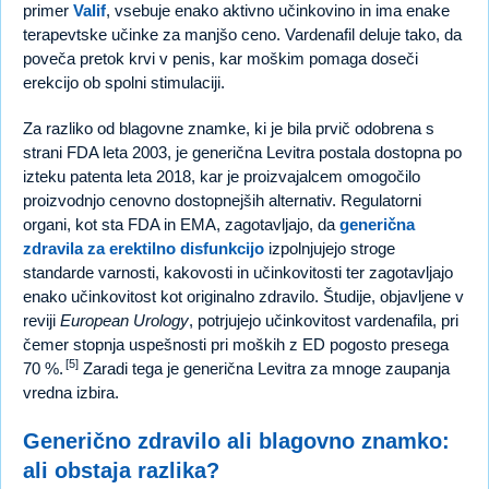
primer
Valif
, vsebuje enako aktivno učinkovino in ima enake
terapevtske učinke za manjšo ceno. Vardenafil deluje tako, da
poveča pretok krvi v penis, kar moškim pomaga doseči
erekcijo ob spolni stimulaciji.
Za razliko od blagovne znamke, ki je bila prvič odobrena s
strani FDA leta 2003, je generična Levitra postala dostopna po
izteku patenta leta 2018, kar je proizvajalcem omogočilo
proizvodnjo cenovno dostopnejših alternativ. Regulatorni
organi, kot sta FDA in EMA, zagotavljajo, da
generična
zdravila za erektilno disfunkcijo
izpolnjujejo stroge
standarde varnosti, kakovosti in učinkovitosti ter zagotavljajo
enako učinkovitost kot originalno zdravilo. Študije, objavljene v
reviji
European Urology
, potrjujejo učinkovitost vardenafila, pri
čemer stopnja uspešnosti pri moških z ED pogosto presega
[5]
70 %.
Zaradi tega je generična Levitra za mnoge zaupanja
vredna izbira.
Generično zdravilo ali blagovno znamko:
ali obstaja razlika?