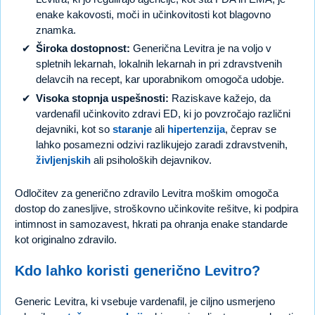
enake kakovosti, moči in učinkovitosti kot blagovno
znamka.
Široka dostopnost:
Generična Levitra je na voljo v
spletnih lekarnah, lokalnih lekarnah in pri zdravstvenih
delavcih na recept, kar uporabnikom omogoča udobje.
Visoka stopnja uspešnosti:
Raziskave kažejo, da
vardenafil učinkovito zdravi ED, ki jo povzročajo različni
dejavniki, kot so
staranje
ali
hipertenzija
, čeprav se
lahko posamezni odzivi razlikujejo zaradi zdravstvenih,
življenjskih
ali psiholoških dejavnikov.
Odločitev za generično zdravilo Levitra moškim omogoča
dostop do zanesljive, stroškovno učinkovite rešitve, ki podpira
intimnost in samozavest, hkrati pa ohranja enake standarde
kot originalno zdravilo.
Kdo lahko koristi generično Levitro?
Generic Levitra, ki vsebuje vardenafil, je ciljno usmerjeno