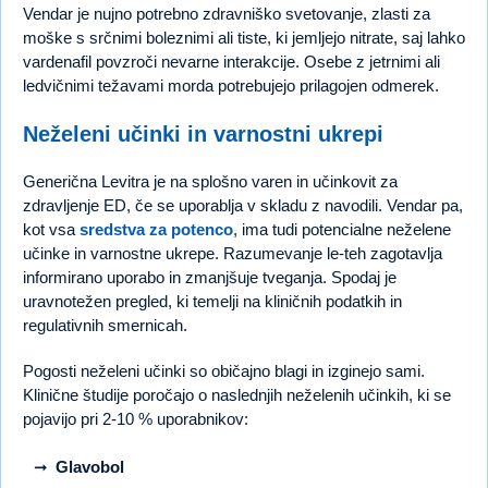
Vendar je nujno potrebno zdravniško svetovanje, zlasti za
moške s srčnimi boleznimi ali tiste, ki jemljejo nitrate, saj lahko
vardenafil povzroči nevarne interakcije. Osebe z jetrnimi ali
ledvičnimi težavami morda potrebujejo prilagojen odmerek.
Neželeni učinki in varnostni ukrepi
Generična Levitra je na splošno varen in učinkovit za
zdravljenje ED, če se uporablja v skladu z navodili. Vendar pa,
kot vsa
sredstva za potenco
, ima tudi potencialne neželene
učinke in varnostne ukrepe. Razumevanje le-teh zagotavlja
informirano uporabo in zmanjšuje tveganja. Spodaj je
uravnotežen pregled, ki temelji na kliničnih podatkih in
regulativnih smernicah.
Pogosti neželeni učinki so običajno blagi in izginejo sami.
Klinične študije poročajo o naslednjih neželenih učinkih, ki se
pojavijo pri 2-10 % uporabnikov:
Glavobol