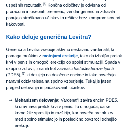
[6]
uspešnih rezultatih.
Končna odločitev je odvisna od
proračuna in osebnih preferenc, vendar generična zdravila
ponujajo stroškovno učinkovito rešitev brez kompromisov pri
kakovosti.
Kako deluje generična Levitra?
Generična Levitra vsebuje aktivno sestavino vardenafil, ki
pomaga moškim z
motnjami erekcije
, tako da izboljša pretok
krvi v penis in omogoči erekcijo ob spolni stimulaciji. Spada v
skupino zdravil, znanih kot zaviralci
fosfodiesteraze tipa 5
[7]
(PDE5),
ki delujejo na določene encime in tako povečajo
naravni odziv telesa na spolno vzburjenje. Tukaj je jasen
pregled delovanja in pričakovanih učinkov:
Mehanizem delovanja:
Vardenafil zavira encim PDE5,
ki uravnava pretok krvi v penis. To omogoča, da se
krvne žile sprostijo in razširijo, kar poveča pretok krvi
med spolno stimulacijo in posledično povzroči trdnejšo
erekcijo.