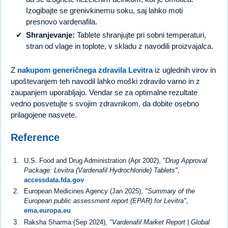
Izogibajte se grenivkinemu soku, saj lahko moti
presnovo vardenafila.
Shranjevanje:
Tablete shranjujte pri sobni temperaturi,
stran od vlage in toplote, v skladu z navodili proizvajalca.
Z
nakupom generičnega zdravila Levitra
iz uglednih virov in
upoštevanjem teh navodil lahko moški zdravilo varno in z
zaupanjem uporabljajo. Vendar se za optimalne rezultate
vedno posvetujte s svojim zdravnikom, da dobite osebno
prilagojene nasvete.
Reference
U.S. Food and Drug Administration (Apr 2002),
"Drug Approval
Package: Levitra (Vardenafil Hydrochloride) Tablets"
,
accessdata.fda.gov
European Medicines Agency (Jan 2025),
"Summary of the
European public assessment report (EPAR) for Levitra"
,
ema.europa.eu
Raksha Sharma (Sep 2024),
"Vardenafil Market Report | Global