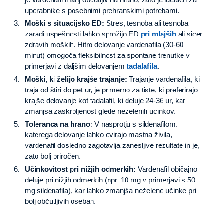
uporabnike s posebnimi prehranskimi potrebami.
Moški s situacijsko ED:
Stres, tesnoba ali tesnoba
zaradi uspešnosti lahko sprožijo ED
pri mlajših
ali sicer
zdravih moških. Hitro delovanje vardenafila (30-60
minut) omogoča fleksibilnost za spontane trenutke v
primerjavi z daljšim delovanjem
tadalafila
.
Moški, ki želijo krajše trajanje:
Trajanje vardenafila, ki
traja od štiri do pet ur, je primerno za tiste, ki preferirajo
krajše delovanje kot tadalafil, ki deluje 24-36 ur, kar
zmanjša zaskrbljenost glede neželenih učinkov.
Toleranca na hrano:
V nasprotju s sildenafilom,
katerega delovanje lahko ovirajo mastna živila,
vardenafil dosledno zagotavlja zanesljive rezultate in je,
zato bolj priročen.
Učinkovitost pri nižjih odmerkih:
Vardenafil običajno
deluje pri nižjih odmerkih (npr. 10 mg v primerjavi s 50
mg sildenafila), kar lahko zmanjša neželene učinke pri
bolj občutljivih osebah.