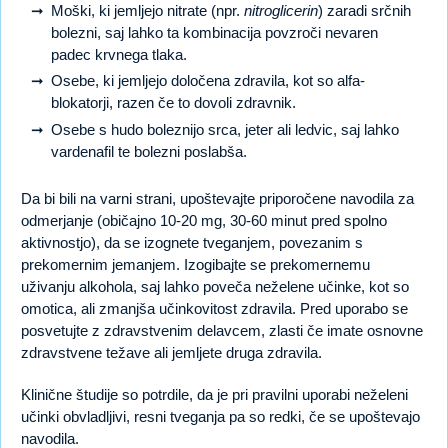
Moški, ki jemljejo nitrate (npr.
nitroglicerin
) zaradi srčnih
bolezni, saj lahko ta kombinacija povzroči nevaren
padec krvnega tlaka.
Osebe, ki jemljejo določena zdravila, kot so alfa-
blokatorji, razen če to dovoli zdravnik.
Osebe s hudo boleznijo srca, jeter ali ledvic, saj lahko
vardenafil te bolezni poslabša.
Da bi bili na varni strani, upoštevajte priporočene navodila za
odmerjanje (običajno 10-20 mg, 30-60 minut pred spolno
aktivnostjo), da se izognete tveganjem, povezanim s
prekomernim jemanjem. Izogibajte se prekomernemu
uživanju alkohola, saj lahko poveča neželene učinke, kot so
omotica, ali zmanjša učinkovitost zdravila. Pred uporabo se
posvetujte z zdravstvenim delavcem, zlasti če imate osnovne
zdravstvene težave ali jemljete druga zdravila.
Klinične študije so potrdile, da je pri pravilni uporabi neželeni
učinki obvladljivi, resni tveganja pa so redki, če se upoštevajo
navodila.