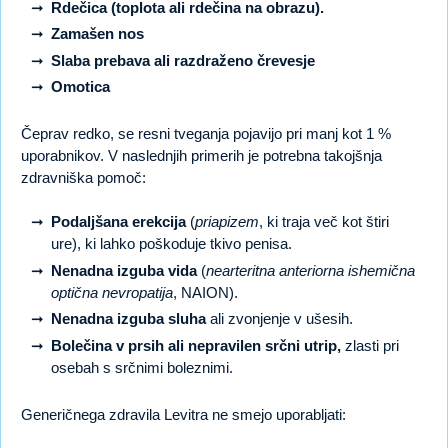
Rdečica (toplota ali rdečina na obrazu).
Zamašen nos
Slaba prebava ali razdraženo črevesje
Omotica
Čeprav redko, se resni tveganja pojavijo pri manj kot 1 %
uporabnikov. V naslednjih primerih je potrebna takojšnja
zdravniška pomoč:
Podaljšana erekcija
(
priapizem
, ki traja več kot štiri
ure), ki lahko poškoduje tkivo penisa.
Nenadna izguba vida
(
nearteritna anteriorna ishemična
optična nevropatija
, NAION).
Nenadna izguba sluha
ali zvonjenje v ušesih.
Bolečina v prsih ali nepravilen srčni utrip,
zlasti pri
osebah s srčnimi boleznimi.
Generičnega zdravila Levitra ne smejo uporabljati: