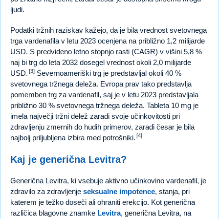
ljudi.
Podatki tržnih raziskav kažejo, da je bila vrednost svetovnega
trga vardenafila v letu 2023 ocenjena na približno 1,2 milijarde
USD. S predvideno letno stopnjo rasti (CAGR) v višini 5,8 %
naj bi trg do leta 2032 dosegel vrednost okoli 2,0 milijarde
[3]
USD.
Severnoameriški trg je predstavljal okoli 40 %
svetovnega tržnega deleža. Evropa prav tako predstavlja
pomemben trg za vardenafil, saj je v letu 2023 predstavljala
približno 30 % svetovnega tržnega deleža. Tableta 10 mg je
imela največji tržni delež zaradi svoje učinkovitosti pri
zdravljenju zmernih do hudih primerov, zaradi česar je bila
[4]
najbolj priljubljena izbira med potrošniki.
Kaj je generična Levitra?
Generična Levitra, ki vsebuje aktivno učinkovino vardenafil, je
zdravilo za zdravljenje
seksualne impotence
, stanja, pri
katerem je težko doseči ali ohraniti erekcijo. Kot generična
različica blagovne znamke
Levitra
, generična Levitra, na