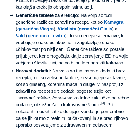
PDE5, ki delujejo tako, da povečajo pretok krvi v penis,
kar olajša erekcijo ob spolni stimulaciji.
Generične tablete za erekcijo:
Na voljo so tudi
generične različice zdravil na recept, kot so
Kamagra
(
generična Viagra
),
Vidalista
(
generični Cialis
) ali
Valif
(
generična Levitra
). To so cenejše alternative, ki
vsebujejo enake učinkovine in zagotavljajo enako
učinkovitost po nižji ceni. Generične tablete so postale
priljubljene, ker omogočajo, da je zdravljenje ED na voljo
večjemu številu ljudi, ne da bi pri tem ogrozili kakovost.
Naravni dodatki:
Na voljo so tudi naravni dodatki brez
recepta, kot so zeliščne tablete, ki vsebujejo sestavine,
kot so ginseng, korenina maca in druge. V nasprotju z
zdravili na recept se ti dodatki pogosto tržijo kot
„naravne“ rešitve, čeprav so za trdne zaključke potrebne
[4].
dodatne, obsežnejše in kakovostne študije
Pri
nekaterih moških lahko delujejo, vendar je pomembno,
da se jih lotimo z realnimi pričakovanji in se pred njihovo
uporabo posvetujemo z zdravstvenim delavcem.