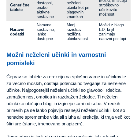
Moški, ki iščejo
dostopni,
neželeni
Generične
stroškovno
enake
učinki kot pri
tablete
učinkovito
aktivne
blagovnih
možnost
sestavine
znamkah
Naravne
Manj
Moški z blago
Naravni
sestavine,
raziskav,
ED, ki jih
dodatki
lahko
različna
zanimajo
dostopne
učinkovitost
naravni pristopi
Možni neželeni učinki in varnostni
pomisleki
Čeprav so tablete za erekcijo na splošno varne in učinkovite
za večino moških, obstaja potencialno tveganje za neželene
učinke. Najpogostejši neželeni učinki so glavobol, rdečica,
zamašen nos, omotica in razdražen želodec. Ti neželeni
učinki so običajno blagi in izginejo sami od sebe. V redkih
primerih pa se lahko pojavijo resnejši neželeni učinki, kot so
nenadne spremembe vida ali sluha ali erekcija, ki traja več kot
štiri ure (stanje, imenovano priapizem).
Pomembno je tudi, da se izogibate mešanju teh zdravil z