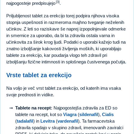
[3]
najpogosteje predpisujejo
.
Priljubljenost tablet za erekcijo torej podpira njihova visoka
stopnja uspešnosti in razmeroma majhno tveganje neželenih
učinkov. Z leti so raziskave še naprej izpopolnjevale odmerke
in smernice za uporabo, da bi ta zdravila ostala varna in
učinkovita za širok krog ljudi. Podatki o uporabi kažejo tudi na
znatno izboljšanje kakovosti življenja moških, ki uporabljajo
tablete za erekcijo, kar poudarja vlogo teh zdravil pri
izboljšanju fizične intimnosti in splošnega čustvenega počutja.
Vrste tablet za erekcijo
Na voljo je več vrst tablet za erekcijo, od katerih ima vsaka
svoje prednosti in vidike.
Tablete na recept:
Najpogostejša zdravila za ED so
tablete na recept, kot so
Viagra
(
sildenafil
),
Cialis
(
tadalafil
) in
Levitra
(
vardenafil
). Ta farmacevtska
zdravila spadajo v skupino zdravil, imenovanih zaviralci