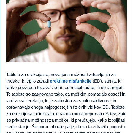
Tablete za erekcijo so preverjena možnost zdravljenja za
moške, ki trpijo zaradi
erektilne disfunkcije
(ED), stanja, ki
lahko povzroča težave vsem, od mladih odraslih do starejših.
Te tablete so zasnovane tako, da moškim pomagajo doseči in
vzdrževati erekcijo, ki je zadostna za spolno aktivnost, in
obravnavajo enega najpogostejših fizičnih vidikov ED. Tablete
za erekcijo so učinkovita in razmeroma preprosta rešitev, zato
so privlačna možnost za moške, ki preučujejo, kako izboljšati
svoje stanje. Še pomembneje pa je, da so ta zdravila pogosto