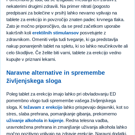
nekaterimi drugimi zdravili. Na primer nitrati (pogosto
predpisani za bolečine v prsih) lahko nevarno vplivajo na
tablete za erekcijo in povzročijo znaten padec krvnega tlaka.
Zato je močno priporočljivo, da se pred začetkom uporabe
kakršnih koli
erektilnih stimulansov
posvetujete z
zdravnikom. Omeniti velja tudi tveganje, ki ga predstavlja
nakup ponarejenih tablet na spletu, ki so lahko neučinkovite ali
celo škodljive. Če želite biti varni, tablete za erekcijo vedno
kupujte v priznani lekarni.
Naravne alternative in spremembe
življenjskega sloga
Poleg tablet za erekcijo imajo lahko pri obvladovanju ED
pomembno vlogo tudi spremembe vašega življenjskega
sloga. K
težavam z erekcijo
lahko prispevajo dejavniki, kot so
stres, slaba prehrana, pomanjkanje gibanja, prekomerno
uživanje alkohola
in
kajenje
. Redna telesna vadba,
uravnotežena prehrana in zmanjšanje uživanja alkohola lahko
močno pozitivno vplivajo na zdravje erekcije. Naravni dodatki,