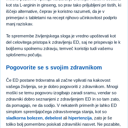
kot sta L-arginin in ginseng, so prav tako priljubljeni pri tistih, ki
iščejo alternative, čeprav je koristno razumeti, da je v
primerjavi s tabletami na recept njihovo učinkovitost podprlo
manj raziskav.
Te spremembe življenjskega sloga je vredno upoštevati kot
del celovitega pristopa k zdravljenju ED, saj ne prispevajo le k
boljšemu spolnemu zdravju, temveč koristijo tudi vašemu
splošnemu počutju.
Pogovorite se s svojim zdravnikom
Če ED postane trdovratna ali začne vplivati na kakovost
vašega življenja, se je dobro pogovoriti z zdravnikom. Mnogi
moški se temu pogovoru izogibajo zaradi sramu, vendar so
zdravniki dobro seznanjeni z zdravljenjem ED in so tam zato,
da pomagajo, ne da sodijo. V nekaterih primerih je lahko ED
simptom spremljajočega zdravstvenega stanja, kot so
sladkorna bolezen
,
debelost
ali
hipertenzija
, zato je še
toliko bolj pomembno poiskati zdravniški nasvet. Ne pozabite,