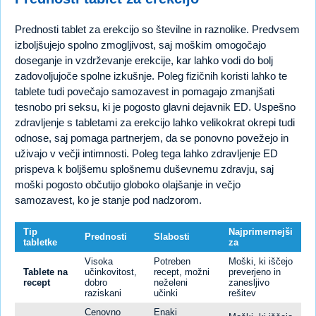
Prednosti tablet za erekcijo so številne in raznolike. Predvsem
izboljšujejo spolno zmogljivost, saj moškim omogočajo
doseganje in vzdrževanje erekcije, kar lahko vodi do bolj
zadovoljujoče spolne izkušnje. Poleg fizičnih koristi lahko te
tablete tudi povečajo samozavest in pomagajo zmanjšati
tesnobo pri seksu, ki je pogosto glavni dejavnik ED. Uspešno
zdravljenje s tabletami za erekcijo lahko velikokrat okrepi tudi
odnose, saj pomaga partnerjem, da se ponovno povežejo in
uživajo v večji intimnosti. Poleg tega lahko zdravljenje ED
prispeva k boljšemu splošnemu duševnemu zdravju, saj
moški pogosto občutijo globoko olajšanje in večjo
samozavest, ko je stanje pod nadzorom.
Tip
Najprimernejši
Prednosti
Slabosti
tabletke
za
Visoka
Potreben
Moški, ki iščejo
Tablete na
učinkovitost,
recept, možni
preverjeno in
recept
dobro
neželeni
zanesljivo
raziskani
učinki
rešitev
Cenovno
Enaki