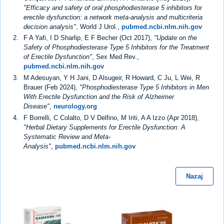
"Efficacy and safety of oral phosphodiesterase 5 inhibitors for
erectile dysfunction: a network meta-analysis and multicriteria
decision analysis"
, World J Urol.,
pubmed.ncbi.nlm.nih.gov
F A Yafi, I D Sharlip, E F Becher (Oct 2017),
"Update on the
Safety of Phosphodiesterase Type 5 Inhibitors for the Treatment
of Erectile Dysfunction"
, Sex Med Rev.,
pubmed.ncbi.nlm.nih.gov
M Adesuyan, Y H Jani, D Alsugeir, R Howard, C Ju, L Wei, R
Brauer (Feb 2024),
"Phosphodiesterase Type 5 Inhibitors in Men
With Erectile Dysfunction and the Risk of Alzheimer
Disease"
,
neurology.org
F Borrelli, C Colalto, D V Delfino, M Iriti, A A Izzo (Apr 2018),
"Herbal Dietary Supplements for Erectile Dysfunction: A
Systematic Review and Meta-
Analysis"
,
pubmed.ncbi.nlm.nih.gov
Nazaj