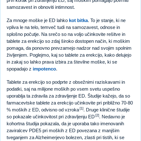
prvi korak pri zdravljenju ED, saj moškim pomagajo povrniti
samozavest in obnoviti intimnost.
Za mnoge moške je ED lahko
kot bitka
. To je stanje, ki ne
vpliva le na telo, temveč tudi na samozavest, odnose in
splošno počutje. Na srečo so na voljo učinkovite rešitve in
tablete za erekcijo so zdaj široko dostopen način, ki moškim
pomaga, da ponovno prevzamejo nadzor nad svojim spolnim
življenjem. Poglejmo, kaj so tablete za erekcijo, kako delujejo
in zakaj so lahko prava izbira za številne moške, ki se
spopadajo z
impotenco
.
Tablete za erekcijo so podprte z obsežnimi raziskavami in
podatki, saj na milijone moških po vsem svetu uspešno
uporablja ta zdravila za zdravljenje ED. Študije kažejo, da so
farmacevtske tablete za erekcijo učinkovite pri približno 70-80
[1]
% moških z ED, odvisno od vzroka
. Druge klinične študije
[2]
so pokazale učinkovitost pri zdravljenju ED
. Nedavno je
kohortna študija pokazala, da je uporaba tako imenovanih
zaviralcev PDE5 pri moških z ED povezana z manjšim
tveganjem za Alzheimerjevo bolezen, zlasti pri tistih, ki se