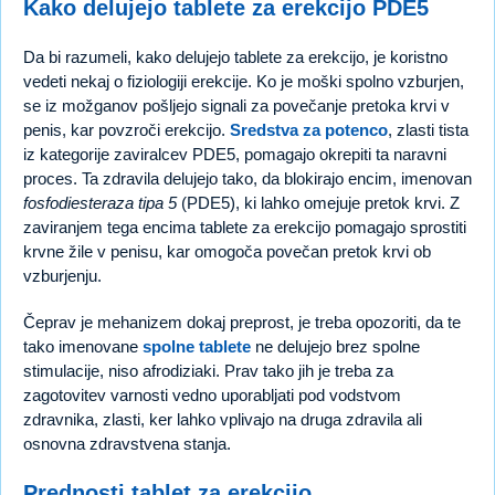
Kako delujejo tablete za erekcijo PDE5
Da bi razumeli, kako delujejo tablete za erekcijo, je koristno
vedeti nekaj o fiziologiji erekcije. Ko je moški spolno vzburjen,
se iz možganov pošljejo signali za povečanje pretoka krvi v
penis, kar povzroči erekcijo.
Sredstva za potenco
, zlasti tista
iz kategorije zaviralcev PDE5, pomagajo okrepiti ta naravni
proces. Ta zdravila delujejo tako, da blokirajo encim, imenovan
fosfodiesteraza tipa 5
(PDE5), ki lahko omejuje pretok krvi. Z
zaviranjem tega encima tablete za erekcijo pomagajo sprostiti
krvne žile v penisu, kar omogoča povečan pretok krvi ob
vzburjenju.
Čeprav je mehanizem dokaj preprost, je treba opozoriti, da te
tako imenovane
spolne tablete
ne delujejo brez spolne
stimulacije, niso afrodiziaki. Prav tako jih je treba za
zagotovitev varnosti vedno uporabljati pod vodstvom
zdravnika, zlasti, ker lahko vplivajo na druga zdravila ali
osnovna zdravstvena stanja.
Prednosti tablet za erekcijo