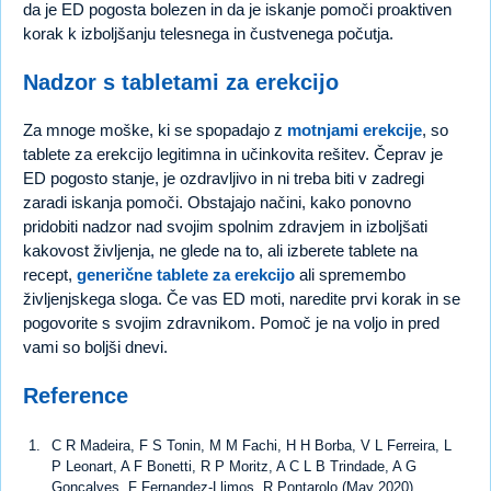
da je ED pogosta bolezen in da je iskanje pomoči proaktiven
korak k izboljšanju telesnega in čustvenega počutja.
Nadzor s tabletami za erekcijo
Za mnoge moške, ki se spopadajo z
motnjami erekcije
, so
tablete za erekcijo legitimna in učinkovita rešitev. Čeprav je
ED pogosto stanje, je ozdravljivo in ni treba biti v zadregi
zaradi iskanja pomoči. Obstajajo načini, kako ponovno
pridobiti nadzor nad svojim spolnim zdravjem in izboljšati
kakovost življenja, ne glede na to, ali izberete tablete na
recept,
generične tablete za erekcijo
ali spremembo
življenjskega sloga. Če vas ED moti, naredite prvi korak in se
pogovorite s svojim zdravnikom. Pomoč je na voljo in pred
vami so boljši dnevi.
Reference
C R Madeira, F S Tonin, M M Fachi, H H Borba, V L Ferreira, L
P Leonart, A F Bonetti, R P Moritz, A C L B Trindade, A G
Gonçalves, F Fernandez-Llimos, R Pontarolo (May 2020),