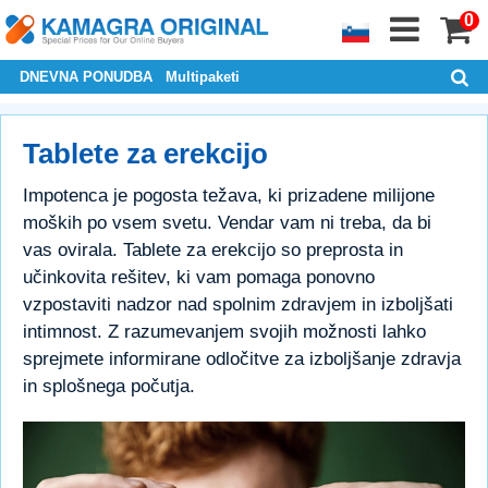
0
DNEVNA PONUDBA
Multipaketi
Tablete za erekcijo
Impotenca je pogosta težava, ki prizadene milijone
moških po vsem svetu. Vendar vam ni treba, da bi
vas ovirala. Tablete za erekcijo so preprosta in
učinkovita rešitev, ki vam pomaga ponovno
vzpostaviti nadzor nad spolnim zdravjem in izboljšati
intimnost. Z razumevanjem svojih možnosti lahko
sprejmete informirane odločitve za izboljšanje zdravja
in splošnega počutja.