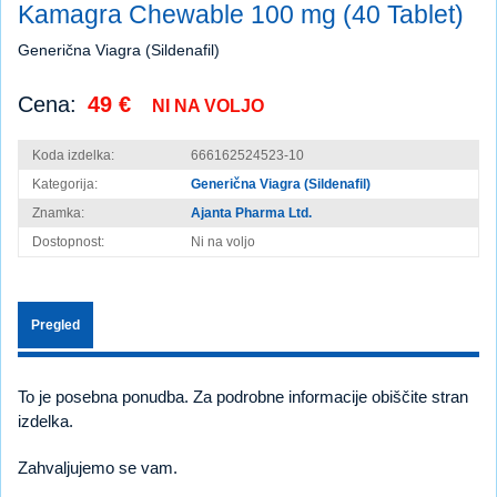
Kamagra Chewable 100 mg (40 Tablet)
Generična Viagra (Sildenafil)
Cena:
49 €
NI NA VOLJO
Koda izdelka:
666162524523-10
Kategorija:
Generična Viagra (Sildenafil)
Znamka:
Ajanta Pharma Ltd.
Dostopnost:
Ni na voljo
Pregled
To je posebna ponudba. Za podrobne informacije obiščite stran
izdelka.
Zahvaljujemo se vam.