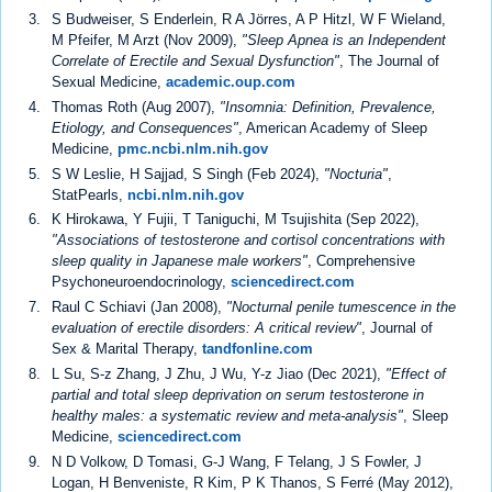
S Budweiser, S Enderlein, R A Jörres, A P Hitzl, W F Wieland,
M Pfeifer, M Arzt (Nov 2009),
"Sleep Apnea is an Independent
Correlate of Erectile and Sexual Dysfunction"
, The Journal of
Sexual Medicine,
academic.oup.com
Thomas Roth (Aug 2007),
"Insomnia: Definition, Prevalence,
Etiology, and Consequences"
, American Academy of Sleep
Medicine,
pmc.ncbi.nlm.nih.gov
S W Leslie, H Sajjad, S Singh (Feb 2024),
"Nocturia"
,
StatPearls,
ncbi.nlm.nih.gov
K Hirokawa, Y Fujii, T Taniguchi, M Tsujishita (Sep 2022),
"Associations of testosterone and cortisol concentrations with
sleep quality in Japanese male workers"
, Comprehensive
Psychoneuroendocrinology,
sciencedirect.com
Raul C Schiavi (Jan 2008),
"Nocturnal penile tumescence in the
evaluation of erectile disorders: A critical review"
, Journal of
Sex & Marital Therapy,
tandfonline.com
L Su, S-z Zhang, J Zhu, J Wu, Y-z Jiao (Dec 2021),
"Effect of
partial and total sleep deprivation on serum testosterone in
healthy males: a systematic review and meta-analysis"
, Sleep
Medicine,
sciencedirect.com
N D Volkow, D Tomasi, G-J Wang, F Telang, J S Fowler, J
Logan, H Benveniste, R Kim, P K Thanos, S Ferré (May 2012),