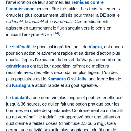
l'amélioration de leur sommeil, les
remèdes contre
l'impuissance
peuvent être très utiles. Les trois traitements
oraux les plus couramment utilisés pour traiter la DE sont le
sildénafil
, le
tadalafil
et le
vardénafil
. Ces médicaments
agissent en augmentant le flux sanguin vers le pénis en
[14]
inhibant l'enzyme PDE5
.
Le
sildénafil
, le principal ingrédient actif du
Viagra
, est connu
pour son action relativement rapide et sa durée d'action plus
courte. Depuis l'expiration du brevet du Viagra, de nombreux
génériques
ont fait leur apparition, offrant de meilleurs
résultats avec des effets secondaires plus légers. L'un des
plus populaires est le
Kamagra Oral Jelly
, une forme liquide
du
Kamagra
à action rapide et au goût agréable.
Le
tadalafil
a une demi-vie plus longue et peut rester efficace
jusqu'à 36 heures, ce qui en fait une option pratique pour les
hommes en quête de spontanéité. Contrairement au sildénafil
ou au vardénafil, le tadalafil est approuvé pour une utilisation
quotidienne à faibles doses (d'habitude 2,5 ou 5 mg). Cela
permet une activité sexuelle plus spontanée, plutôt que de