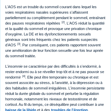
L'AOS est un trouble du sommeil courant dans lequel les
voies respiratoires nasales supérieures s'affaissent
partiellement ou complètement pendant le sommeil, entraînant
[2]
des pauses respiratoires répétées
. L'AOS réduit la quantité
et la qualité du sommeil et provoque une privation chronique
d'oxygène. La DE et les dysfonctionnements sexuels
généraux sont très fréquents chez les patients suspectés
[3]
d'AOS
. Par conséquent, ces patients rapportent souvent
une amélioration de leur fonction sexuelle une fois leur apnée
du sommeil traitée.
L'
insomnie
se caractérise par des difficultés à s'endormir, à
rester endormi ou à se réveiller trop tôt et à ne pas pouvoir se
[4]
rendormir
. Elle peut être temporaire ou chronique et est
souvent associée au stress, à l'anxiété, à la dépression ou à
des habitudes de sommeil irrégulières. L'insomnie persistante
réduit la durée globale du sommeil et perturbe la régulation
hormonale, notamment les niveaux de testostérone et de
cortisol. Au fil du temps, ce déséquilibre peut contribuer à une
baisse de la libido
et à des
troubles de l'érection
.