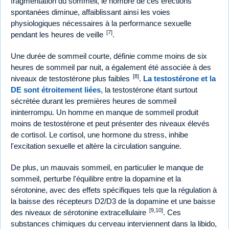
fragmentation du sommeil, le nombre de ces érections
spontanées diminue, affaiblissant ainsi les voies
physiologiques nécessaires à la performance sexuelle
[7]
pendant les heures de veille
.
Une durée de sommeil courte, définie comme moins de six
heures de sommeil par nuit, a également été associée à des
[8]
niveaux de testostérone plus faibles
.
La testostérone et la
DE sont étroitement liées
, la testostérone étant surtout
sécrétée durant les premières heures de sommeil
ininterrompu. Un homme en manque de sommeil produit
moins de testostérone et peut présenter des niveaux élevés
de cortisol. Le cortisol, une hormone du stress, inhibe
l'excitation sexuelle et altère la circulation sanguine.
De plus, un mauvais sommeil, en particulier le manque de
sommeil, perturbe l'équilibre entre la dopamine et la
sérotonine, avec des effets spécifiques tels que la régulation à
la baisse des récepteurs D2/D3 de la dopamine et une baisse
[9,10]
des niveaux de sérotonine extracellulaire
. Ces
substances chimiques du cerveau interviennent dans la libido,