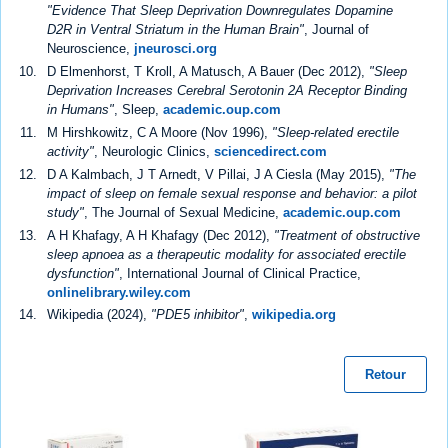
"Evidence That Sleep Deprivation Downregulates Dopamine
D2R in Ventral Striatum in the Human Brain"
, Journal of
Neuroscience,
jneurosci.org
D Elmenhorst, T Kroll, A Matusch, A Bauer (Dec 2012),
"Sleep
Deprivation Increases Cerebral Serotonin 2A Receptor Binding
in Humans"
, Sleep,
academic.oup.com
M Hirshkowitz, C A Moore (Nov 1996),
"Sleep-related erectile
activity"
, Neurologic Clinics,
sciencedirect.com
D A Kalmbach, J T Arnedt, V Pillai, J A Ciesla (May 2015),
"The
impact of sleep on female sexual response and behavior: a pilot
study"
, The Journal of Sexual Medicine,
academic.oup.com
A H Khafagy, A H Khafagy (Dec 2012),
"Treatment of obstructive
sleep apnoea as a therapeutic modality for associated erectile
dysfunction"
, International Journal of Clinical Practice,
onlinelibrary.wiley.com
Wikipedia (2024),
"PDE5 inhibitor"
,
wikipedia.org
Retour