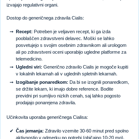
izvajajo regulativni organi.
Dostop do generičnega zdravila Cialis:
Recept:
Potreben je veljaven recept, ki ga izda
pooblaščen zdravstveni delavec. Moški se lahko
posvetujejo s svojim osebnim zdravnikom ali urologom
ali po zdravstveni oceni uporabijo ugledne platforme za
telemedicino.
Ugledni viri:
Generično zdravilo Cialis je mogoče kupiti
v lokalnih lekarnah ali v uglednih spletnih lekarnah.
Izogibanje ponaredkom:
Da bi se izognili ponaredkom,
se držite lekarn, ki imajo dobre reference. Bodite
previdni pri sumljivo nizkih cenah, saj lahko pogosto
prodajajo ponarejena zdravila.
Učinkovita uporaba generičnega Cialisa:
Čas jemanja:
Zdravilo vzemite 30-60 minut pred spolno
aktivnostjo v odmerku po potrebi (običajno 10-20 mg).