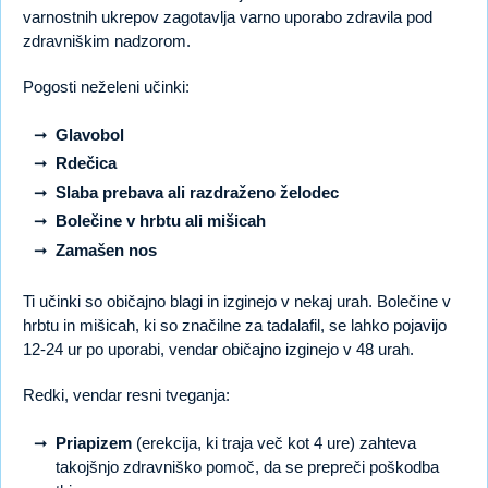
varnostnih ukrepov zagotavlja varno uporabo zdravila pod
zdravniškim nadzorom.
Pogosti neželeni učinki:
Glavobol
Rdečica
Slaba prebava ali razdraženo želodec
Bolečine v hrbtu ali mišicah
Zamašen nos
Ti učinki so običajno blagi in izginejo v nekaj urah. Bolečine v
hrbtu in mišicah, ki so značilne za tadalafil, se lahko pojavijo
12-24 ur po uporabi, vendar običajno izginejo v 48 urah.
Redki, vendar resni tveganja:
Priapizem
(erekcija, ki traja več kot 4 ure) zahteva
takojšnjo zdravniško pomoč, da se prepreči poškodba