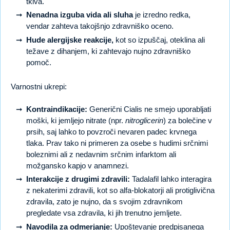
tkiva.
Nenadna izguba vida ali sluha
je izredno redka,
vendar zahteva takojšnjo zdravniško oceno.
Hude alergijske reakcije,
kot so izpuščaj, oteklina ali
težave z dihanjem, ki zahtevajo nujno zdravniško
pomoč.
Varnostni ukrepi:
Kontraindikacije:
Generični Cialis ne smejo uporabljati
moški, ki jemljejo nitrate (npr.
nitroglicerin
) za bolečine v
prsih, saj lahko to povzroči nevaren padec krvnega
tlaka. Prav tako ni primeren za osebe s hudimi srčnimi
boleznimi ali z nedavnim srčnim infarktom ali
možgansko kapjo v anamnezi.
Interakcije z drugimi zdravili:
Tadalafil lahko interagira
z nekaterimi zdravili, kot so alfa-blokatorji ali protiglivična
zdravila, zato je nujno, da s svojim zdravnikom
pregledate vsa zdravila, ki jih trenutno jemljete.
Navodila za odmerjanje:
Upoštevanje predpisanega