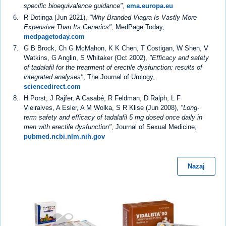
specific bioequivalence guidance"
,
ema.europa.eu
R Dotinga (Jun 2021),
"Why Branded Viagra Is Vastly More
Expensive Than Its Generics"
, MedPage Today,
medpagetoday.com
G B Brock, Ch G McMahon, K K Chen, T Costigan, W Shen, V
Watkins, G Anglin, S Whitaker (Oct 2002),
"Efficacy and safety
of tadalafil for the treatment of erectile dysfunction: results of
integrated analyses"
, The Journal of Urology,
sciencedirect.com
H Porst, J Rajfer, A Casabé, R Feldman, D Ralph, L F
Vieiralves, A Esler, A M Wolka, S R Klise (Jun 2008),
"Long-
term safety and efficacy of tadalafil 5 mg dosed once daily in
men with erectile dysfunction"
, Journal of Sexual Medicine,
pubmed.ncbi.nlm.nih.gov
Nazaj