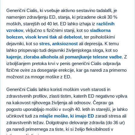
Generični Cialis, ki vsebuje aktivno sestavino tadalafil, je
namenjen zdravljenju ED, stanja, ki prizadene okoli 30 %
moških, starejših od 40 let. ED lahko izhaja iz
različnih
vzrokov
, vključno s fizičnimi stanji, kot so
sladkorna
bolezen
,
visok krvni tlak
ali
debelost
, ter psihološkimi
dejavniki, kot so
stres, anksioznost
ali depresija. K temu
lahko prispevajo tudi dejavniki življenjskega sloga, kot so
kajenje
,
zloraba alkohola
ali
pomanjkanje telesne vadbe
. Z
izboljšanjem pretoka krvi v penis generični Cialis odpravlja
fizične ovire za doseganje erekcije, kar ga naredi za primerno
možnost za mnoge moške z ED.
Generični Cialis lahko koristi moškim vseh starosti in
zdravstvenih profilov, zlasti tistim, katerih ED negativno vpliva
na kakovost njihovega življenja ali odnosov. Čeprav ga
pogosto uporabljajo moški v svojih 40. letih in starejši, je lahko
učinkovit tudi za
mlajše moške, ki imajo ED
zaradi stresa ali
zdravstvenih težav. Dolgotrajno delovanje zdravila (do 36 ur)
ga naredi primernega za tiste, ki si želijo fleksibilnosti v