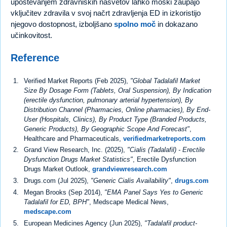
upoštevanjem zdravniških nasvetov lahko moški zaupajo
vključitev zdravila v svoj načrt zdravljenja ED in izkoristijo
njegovo dostopnost, izboljšano
spolno moč
in dokazano
učinkovitost.
Reference
Verified Market Reports (Feb 2025),
"Global Tadalafil Market
Size By Dosage Form (Tablets, Oral Suspension), By Indication
(erectile dysfunction, pulmonary arterial hypertension), By
Distribution Channel (Pharmacies, Online pharmacies), By End-
User (Hospitals, Clinics), By Product Type (Branded Products,
Generic Products), By Geographic Scope And Forecast"
,
Healthcare and Pharmaceuticals,
verifiedmarketreports.com
Grand View Research, Inc. (2025),
"Cialis (Tadalafil) - Erectile
Dysfunction Drugs Market Statistics"
, Erectile Dysfunction
Drugs Market Outlook,
grandviewresearch.com
Drugs.com (Jul 2025),
"Generic Cialis Availability"
,
drugs.com
Megan Brooks (Sep 2014),
"EMA Panel Says Yes to Generic
Tadalafil for ED, BPH"
, Medscape Medical News,
medscape.com
European Medicines Agency (Jun 2025),
"Tadalafil product-