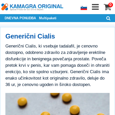
0
DNEVNA PONUDBA
Multipaketi
Generični Cialis
Generični Cialis, ki vsebuje tadalafil, je cenovno
dostopno, odobreno zdravilo za zdravljenje erektilne
disfunkcije in benignega povečanja prostate. Poveča
pretok krvi v penis, kar vam pomaga doseči in ohraniti
erekcijo, ko ste spolno vzburjeni. Generični Cialis ima
enako učinkovitost kot originalno zdravilo, deluje do
36 ur, je cenovno ugoden in široko dostopen.