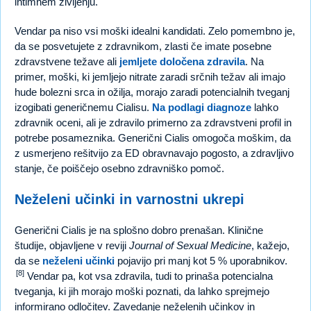
intimnem življenju.
Vendar pa niso vsi moški idealni kandidati. Zelo pomembno je,
da se posvetujete z zdravnikom, zlasti če imate posebne
zdravstvene težave ali
jemljete določena zdravila
. Na
primer, moški, ki jemljejo nitrate zaradi srčnih težav ali imajo
hude bolezni srca in ožilja, morajo zaradi potencialnih tveganj
izogibati generičnemu Cialisu.
Na podlagi diagnoze
lahko
zdravnik oceni, ali je zdravilo primerno za zdravstveni profil in
potrebe posameznika. Generični Cialis omogoča moškim, da
z usmerjeno rešitvijo za ED obravnavajo pogosto, a zdravljivo
stanje, če poiščejo osebno zdravniško pomoč.
Neželeni učinki in varnostni ukrepi
Generični Cialis je na splošno dobro prenašan. Klinične
študije, objavljene v reviji
Journal of Sexual Medicine
, kažejo,
da se
neželeni učinki
pojavijo pri manj kot 5 % uporabnikov.
[8]
Vendar pa, kot vsa zdravila, tudi to prinaša potencialna
tveganja, ki jih morajo moški poznati, da lahko sprejmejo
informirano odločitev. Zavedanje neželenih učinkov in