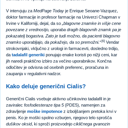
V intervjuju za
MedPage Today
je Enrique Seoane-Vazquez,
doktor farmacije in profesor farmacije na Univerzi Chapman v
Irvine v Kaliforniji, dejal, da so
blagovne znamke in višje cene
povezane z vrednostjo, uporaba dragih blagovnih znamk pa je
pokazatelj bogastva. Zato je tudi možno, da pacienti blagovno
[6]
znamko uporabljajo, da pokažejo, da so premožni.
Vendar
strokovnjaki, vključno z urologi in farmacevti, dosledno trdijo,
da
tadalafil generiki
ponujajo enake koristi po nižji ceni, kar
jih naredi praktično izbiro za večino uporabnikov. Končna
odločitev je odvisna od osebnih preferenc, proračuna in
zaupanja v regulativni nadzor.
Kako deluje generični Cialis?
Generični Cialis vsebuje aktivno učinkovino tadalafil in je
zaviralec
fosfodiesteraze tipa 5
(PDE5), namenjen za
zdravljenje
moške impotence
z izboljšanjem pretoka krvi v
penis. Ko je moški spolno vzburjen, njegovo telo sprošča
dušikov oksid
, ki sproži proizvodnjo
cikličnega gvanozin