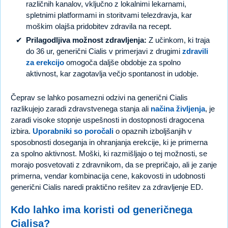
različnih kanalov, vključno z lokalnimi lekarnami,
spletnimi platformami in storitvami telezdravja, kar
moškim olajša pridobitev zdravila na recept.
Prilagodljiva možnost zdravljenja:
Z učinkom, ki traja
do 36 ur, generični Cialis v primerjavi z drugimi
zdravili
za erekcijo
omogoča daljše obdobje za spolno
aktivnost, kar zagotavlja večjo spontanost in udobje.
Čeprav se lahko posamezni odzivi na generični Cialis
razlikujejo zaradi zdravstvenega stanja ali
načina življenja
, je
zaradi visoke stopnje uspešnosti in dostopnosti dragocena
izbira.
Uporabniki so poročali
o opaznih izboljšanjih v
sposobnosti doseganja in ohranjanja erekcije, ki je primerna
za spolno aktivnost. Moški, ki razmišljajo o tej možnosti, se
morajo posvetovati z zdravnikom, da se prepričajo, ali je zanje
primerna, vendar kombinacija cene, kakovosti in udobnosti
generični Cialis naredi praktično rešitev za zdravljenje ED.
Kdo lahko ima koristi od generičnega
Cialisa?