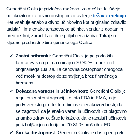
Generični Cialis je privlačna možnost za moške, ki iščejo
učinkovito in cenovno dostopno zdravljenje
težav z erekcijo
.
Ker vsebuje enako aktivno učinkovino kot originalno zdravilo,
tadalafil, ima enake terapevtske učinke, vendar z dodatnimi
prednostmi, zaradi katerih je priljubljena izbira. Tukaj so
ključne prednosti izbire generičnega Cialisa:
Znatni prihranki:
Generični Cialis je po podatkih
farmacevtskega trga običajno 30-90 % cenejši od
originalnega Cialisa. Ta cenovna dostopnost omogoča
več moškim dostop do zdravljenja brez finančnega
bremena.
Dokazana varnost in učinkovitost:
Generični Cialis je
reguliran s strani agencij, kot sta FDA in EMA, in je
podvržen strogim testom biološke enakovrednosti, da
se zagotovi, da je enako varen in učinkovit kot blagovno
znamko zdravilo. Študije kažejo, da je tadalafil učinkovit
pri izboljšanju erekcije pri 70-81 % moških z ED.
Široka dostopnost:
Generični Cialis je dostopen prek