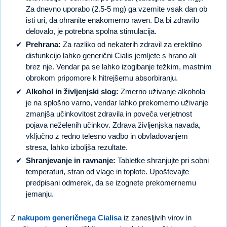
Za dnevno uporabo (2.5-5 mg) ga vzemite vsak dan ob
isti uri, da ohranite enakomerno raven. Da bi zdravilo
delovalo, je potrebna spolna stimulacija.
Prehrana:
Za razliko od nekaterih zdravil za erektilno
disfunkcijo lahko generični Cialis jemljete s hrano ali
brez nje. Vendar pa se lahko izogibanje težkim, mastnim
obrokom pripomore k hitrejšemu absorbiranju.
Alkohol in življenjski slog:
Zmerno uživanje alkohola
je na splošno varno, vendar lahko prekomerno uživanje
zmanjša učinkovitost zdravila in poveča verjetnost
pojava neželenih učinkov. Zdrava življenjska navada,
vključno z redno telesno vadbo in obvladovanjem
stresa, lahko izboljša rezultate.
Shranjevanje in ravnanje:
Tabletke shranjujte pri sobni
temperaturi, stran od vlage in toplote. Upoštevajte
predpisani odmerek, da se izognete prekomernemu
jemanju.
Z
nakupom generičnega Cialisa
iz zanesljivih virov in