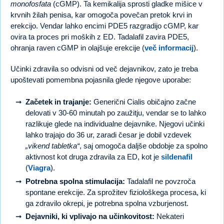
monofosfata
(cGMP). Ta kemikalija sprosti gladke mišice v
krvnih žilah penisa, kar omogoča povečan pretok krvi in
erekcijo. Vendar lahko encimi PDE5 razgradijo cGMP, kar
ovira ta proces pri moških z ED. Tadalafil zavira PDE5,
ohranja raven cGMP in olajšuje erekcije (
več informacij
).
Učinki zdravila so odvisni od več dejavnikov, zato je treba
upoštevati pomembna pojasnila glede njegove uporabe:
Začetek in trajanje:
Generični Cialis običajno začne
delovati v 30-60 minutah po zaužitju, vendar se to lahko
razlikuje glede na individualne dejavnike. Njegovi učinki
lahko trajajo do 36 ur, zaradi česar je dobil vzdevek
„vikend tabletka“
, saj omogoča daljše obdobje za spolno
aktivnost kot druga zdravila za ED, kot je
sildenafil
(
Viagra
).
Potrebna spolna stimulacija:
Tadalafil ne povzroča
spontane erekcije. Za sprožitev fiziološkega procesa, ki
ga zdravilo okrepi, je potrebna spolna vzburjenost.
Dejavniki, ki vplivajo na učinkovitost:
Nekateri