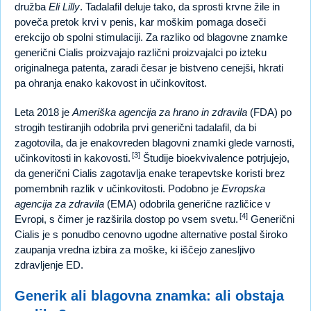
družba
Eli Lilly
. Tadalafil deluje tako, da sprosti krvne žile in
poveča pretok krvi v penis, kar moškim pomaga doseči
erekcijo ob spolni stimulaciji. Za razliko od blagovne znamke
generični Cialis proizvajajo različni proizvajalci po izteku
originalnega patenta, zaradi česar je bistveno cenejši, hkrati
pa ohranja enako kakovost in učinkovitost.
Leta 2018 je
Ameriška agencija za hrano in zdravila
(FDA) po
strogih testiranjih odobrila prvi generični tadalafil, da bi
zagotovila, da je enakovreden blagovni znamki glede varnosti,
[3]
učinkovitosti in kakovosti.
Študije bioekvivalence potrjujejo,
da generični Cialis zagotavlja enake terapevtske koristi brez
pomembnih razlik v učinkovitosti. Podobno je
Evropska
agencija za zdravila
(EMA) odobrila generične različice v
[4]
Evropi, s čimer je razširila dostop po vsem svetu.
Generični
Cialis je s ponudbo cenovno ugodne alternative postal široko
zaupanja vredna izbira za moške, ki iščejo zanesljivo
zdravljenje ED.
Generik ali blagovna znamka: ali obstaja