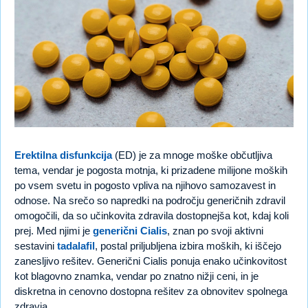
Erektilna disfunkcija
(ED) je za mnoge moške občutljiva
tema, vendar je pogosta motnja, ki prizadene milijone moških
po vsem svetu in pogosto vpliva na njihovo samozavest in
odnose. Na srečo so napredki na področju generičnih zdravil
omogočili, da so učinkovita zdravila dostopnejša kot, kdaj koli
prej. Med njimi je
generični Cialis
, znan po svoji aktivni
sestavini
tadalafil
, postal priljubljena izbira moških, ki iščejo
zanesljivo rešitev. Generični Cialis ponuja enako učinkovitost
kot blagovno znamka, vendar po znatno nižji ceni, in je
diskretna in cenovno dostopna rešitev za obnovitev spolnega
zdravja.