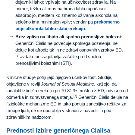
dejavniki lahko vplivajo na učinkovitost zdravila. Na
primer, težka ali mastna hrana lahko upočasni
absorpcijo, medtem ko zmerno uživanje alkohola na
splošno ima minimalen vpliv; vendar pa
prekomerno
pitje alkohola lahko slabi erekcijo
.
Brez vpliva na libido ali spolno prenosljive bolezni:
Generični Cialis ne povečuje spolnega poželenja, ne
deluje kot afrodiziak in ne zdravi osnovnih vzrokov ED.
Prav tako ne zagotavlja zaščite pred spolno
prenosljivimi boleznimi (STI).
Klinične študije potrjujejo njegovo učinkovitost. Študije,
objavljene v reviji
Journal of Sexual Medicine
, kažejo, da
tadalafil izboljša erekcijo pri 70-81 % moških z ED, odvisno od
[7]
odmerka in zdravstvenega stanja.
Generični Cialis deluje na
fiziološke mehanizme ED in tako ponuja zanesljivo rešitev za
mnoge ljudi, če se uporablja v skladu z navodili in pod
zdravniškim nadzorom.
Prednosti izbire generičnega Cialisa