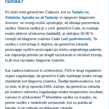
razlika?
Pri izbiri med generičnim Cialisom, kot so
Tadalis-sx
,
Vidalista
,
Apcalis-sx
ali
Tadacip
, in njegovim blagovnim
imenom, se mnogi moški sprašujejo, ali obstaja pomembna
razlika. Glavna razlika je v ceni: generični Cialis, ki vsebuje
enako aktivno učinkovino (tadalafil), je običajno 30-90 %
cenejši od blagovne znamke Cialis (
več podrobnosti
). Ta
razlika v ceni izhaja iz dejstva, da generična zdravila
proizvajajo različni proizvajalci po izteku originalnega patenta,
kar odpravlja potrebo po dragih raziskavah in stroških trženja,
ki jih ima razvijalec blagovne znamke.
Kar zadeva kakovost in učinkovitost, FDA in drugi regulativni
organi zagotavljajo, da generični Cialis izpolnjuje enake stroge
standarde kot blagovno znamko. Študije bioekvivalence, kot
so tiste, ki jih je opravila EMA, kažejo, da generična zdravila
pri enakem odmerku zagotavljajo enake terapevtske rezultate,
[5]
varnost in učinkovitost.
Morebitne razlike so manjše, na
primer razlike v neaktivnih sestavinah, kot so polnila ali
barvila, in ne vplivajo na delovanje zdravila.