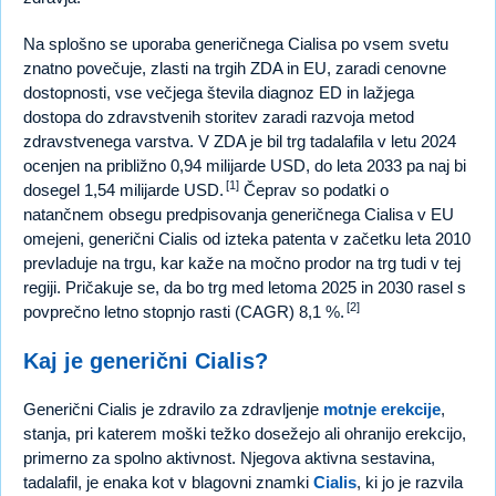
Na splošno se uporaba generičnega Cialisa po vsem svetu
znatno povečuje, zlasti na trgih ZDA in EU, zaradi cenovne
dostopnosti, vse večjega števila diagnoz ED in lažjega
dostopa do zdravstvenih storitev zaradi razvoja metod
zdravstvenega varstva. V ZDA je bil trg tadalafila v letu 2024
ocenjen na približno 0,94 milijarde USD, do leta 2033 pa naj bi
[1]
dosegel 1,54 milijarde USD.
Čeprav so podatki o
natančnem obsegu predpisovanja generičnega Cialisa v EU
omejeni, generični Cialis od izteka patenta v začetku leta 2010
prevladuje na trgu, kar kaže na močno prodor na trg tudi v tej
regiji. Pričakuje se, da bo trg med letoma 2025 in 2030 rasel s
[2]
povprečno letno stopnjo rasti (CAGR) 8,1 %.
Kaj je generični Cialis?
Generični Cialis je zdravilo za zdravljenje
motnje erekcije
,
stanja, pri katerem moški težko dosežejo ali ohranijo erekcijo,
primerno za spolno aktivnost. Njegova aktivna sestavina,
tadalafil, je enaka kot v blagovni znamki
Cialis
, ki jo je razvila