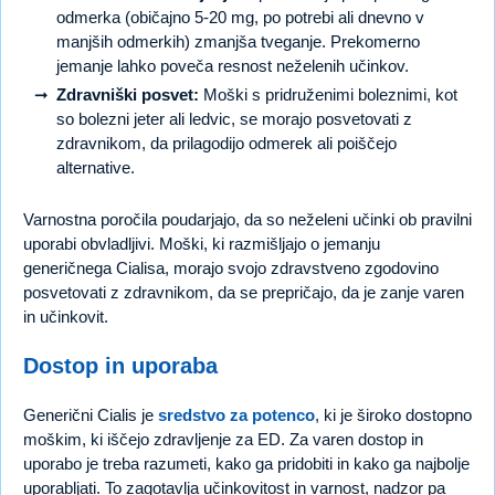
odmerka (običajno 5-20 mg, po potrebi ali dnevno v
manjših odmerkih) zmanjša tveganje. Prekomerno
jemanje lahko poveča resnost neželenih učinkov.
Zdravniški posvet:
Moški s pridruženimi boleznimi, kot
so bolezni jeter ali ledvic, se morajo posvetovati z
zdravnikom, da prilagodijo odmerek ali poiščejo
alternative.
Varnostna poročila poudarjajo, da so neželeni učinki ob pravilni
uporabi obvladljivi. Moški, ki razmišljajo o jemanju
generičnega Cialisa, morajo svojo zdravstveno zgodovino
posvetovati z zdravnikom, da se prepričajo, da je zanje varen
in učinkovit.
Dostop in uporaba
Generični Cialis je
sredstvo za potenco
, ki je široko dostopno
moškim, ki iščejo zdravljenje za ED. Za varen dostop in
uporabo je treba razumeti, kako ga pridobiti in kako ga najbolje
uporabljati. To zagotavlja učinkovitost in varnost, nadzor pa