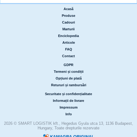
Acasă
|
Produse
|
Cadouri
|
Marturii
|
Enciclopedia
|
Articole
|
FAQ
|
Contact
GDPR
|
Termeni și condiții
|
Opțiuni de plată
|
Retururi și rambursări
Securitate și confidențialitate
|
Informații de livrare
|
Impressum
|
Info
2026 © SMART LOGISTIK kft., Hegedus Gyula utca 13, 1136 Budapest,
Hungary, Toate drepturile rezervate