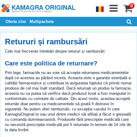
0
Oferta zilei
Multipachete
Retururi și rambursări
Cele mai frecvente întrebări despre retururi și rambursări.
Care este politica de returnare?
Prin lege, farmaciile nu au voie să accepte returnarea medicamentelor
după ce acestea au părăsit incinta. Aceasta este o garanție esențială a
calității farmaceutice și contribuie la asigurarea faptului că primiți numai
produse de cel mai înalt standard. Dacă returnați un produs la farmacie,
aceasta nu va putea să verifice dacă produsul livrat a fost manipulat în
conformitate cu cerințele de calitate. Din acest motiv, acestea acceptă
returnări doar pentru ca medicamentele să poată fi distruse în
siguranță. Nu putem oferi rambursări, cu excepția cazului în care
KamagraOriginal.to sau unul dintre medicii săi afiliați a făcut o greșeală
cu comanda dumneavoastră. Produsele fără prescripție medicală care
nu necesită prescripție medicală pot fi returnate în termen de 14 zile de
la data livrării.