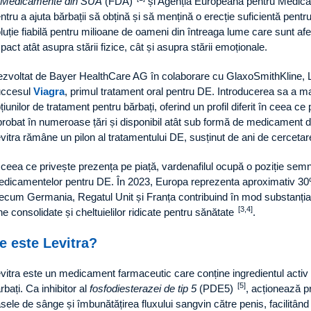
 Medicamente din SUA
(FDA)
și Agenția Europeană pentru Medi
ntru a ajuta bărbații să obțină și să mențină o erecție suficientă pentru
luție fiabilă pentru milioane de oameni din întreaga lume care sunt af
pact atât asupra stării fizice, cât și asupra stării emoționale.
zvoltat de Bayer HealthCare AG în colaborare cu GlaxoSmithKline, Le
uccesul
Viagra
, primul tratament oral pentru DE. Introducerea sa a m
țiunilor de tratament pentru bărbați, oferind un profil diferit în ceea ce 
robat în numeroase țări și disponibil atât sub formă de medicament d
vitra rămâne un pilon al tratamentului DE, susținut de ani de cercetare 
 ceea ce privește prezența pe piață, vardenafilul ocupă o poziție semni
dicamentelor pentru DE. În 2023, Europa reprezenta aproximativ 30% di
ecum Germania, Regatul Unit și Franța contribuind în mod substanțial 
[3,4]
ne consolidate și cheltuielilor ridicate pentru sănătate
.
e este Levitra?
vitra este un medicament farmaceutic care conține ingredientul activ
[5]
rbați. Ca inhibitor al
fosfodiesterazei de tip 5
(PDE5)
, acționează p
sele de sânge și îmbunătățirea fluxului sangvin către penis, facilitând 