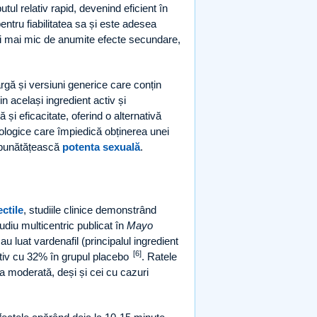
tul relativ rapid, devenind eficient în
ntru fiabilitatea sa și este adesea
ului mai mic de anumite efecte secundare,
rgă și versiuni generice care conțin
n același ingredient activ și
i eficacitate, oferind o alternativă
ologice care împiedică obținerea unei
 îmbunătățească
potenta sexuală
.
ectile
, studiile clinice demonstrând
tudiu multicentric publicat în
Mayo
 luat vardenafil (principalul ingredient
[6]
ativ cu 32% în grupul placebo
. Ratele
a moderată, deși și cei cu cazuri