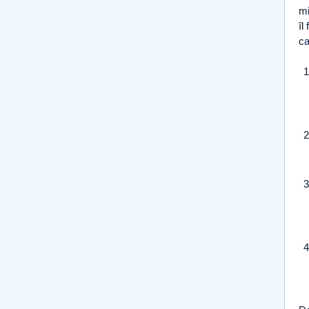
mi
îl
ca