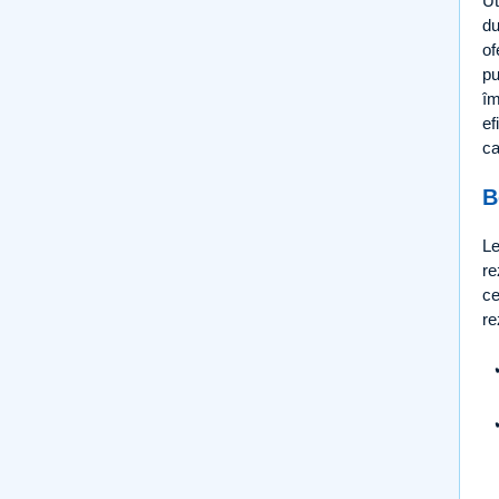
Ut
du
of
pu
îm
ef
ca
B
Le
re
ce
re