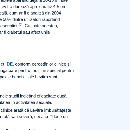
, efectele apărând deja la 10-15 minute
 Levitra durează aproximativ 4-5 ore,
reală, cum ar fi o analiză din 2004
 90% dintre utilizatori raportând
[8]
escripției
. Cu toate acestea,
r fi diabetul sau afecțiunile
ă cu DE
, conform cercetărilor clinice și
vingătoare pentru mulți, în special pentru
palele beneficii ale Levitra sunt
ele studii indicând eficacitate după
tatea în activitatea sexuală.
 clinice arată că Levitra îmbunătățește
derată sau severă, ceea ce îl face un