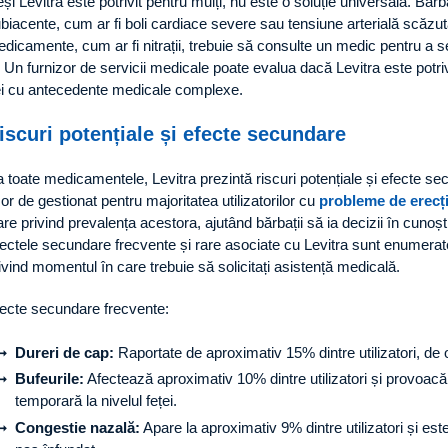
și Levitra este potrivit pentru mulți, nu este o soluție universală. Băr
biacente, cum ar fi boli cardiace severe sau tensiune arterială scăzu
dicamente, cum ar fi nitrații, trebuie să consulte un medic pentru a s
. Un furnizor de servicii medicale poate evalua dacă Levitra este potri
i cu antecedente medicale complexe.
iscuri potențiale și efecte secundare
 toate medicamentele, Levitra prezintă riscuri potențiale și efecte se
or de gestionat pentru majoritatea utilizatorilor cu
probleme de erecț
are privind prevalența acestora, ajutând bărbații să ia decizii în cuno
ectele secundare frecvente și rare asociate cu Levitra sunt enumera
ivind momentul în care trebuie să solicitați asistență medicală.
ecte secundare frecvente:
Dureri de cap:
Raportate de aproximativ 15% dintre utilizatori, de 
Bufeurile:
Afectează aproximativ 10% dintre utilizatori și provoac
temporară la nivelul feței.
Congestie nazală:
Apare la aproximativ 9% dintre utilizatori și e