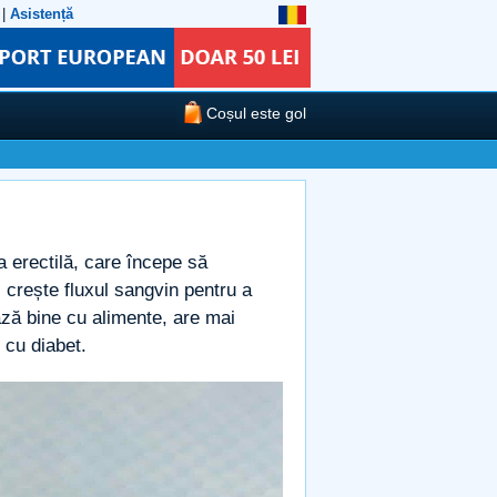
|
Asistență
Coșul este gol
a erectilă, care începe să
, crește fluxul sangvin pentru a
ează bine cu alimente, are mai
 cu diabet.