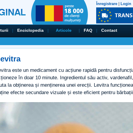
Înregistrare
|
Login
turii
|
Enciclopedia
|
Articole
|
FAQ
|
Contact
evitra
vitra este un medicament cu acțiune rapidă pentru disfuncți
ționeze în doar 10 minute. Ingredientul său activ, vardenafil
uta la obținerea și menținerea unei erecții. Levitra funcțion
ține efecte secundare vizuale și este eficient pentru bărbații