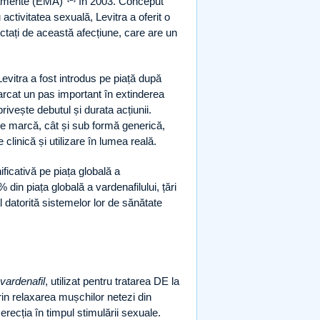
camente (EMA)
în 2003. Conceput
 activitatea sexuală, Levitra a oferit o
ectați de această afecțiune, care are un
vitra a fost introdus pe piață după
arcat un pas important în extinderea
privește debutul și durata acțiunii.
e marcă, cât și sub formă generică,
clinică și utilizare în lumea reală.
ficativă pe piața globală a
n piața globală a vardenafilului, țări
datorită sistemelor lor de sănătate
vardenafil
, utilizat pentru tratarea DE la
rin relaxarea mușchilor netezi din
erecția în timpul stimulării sexuale.