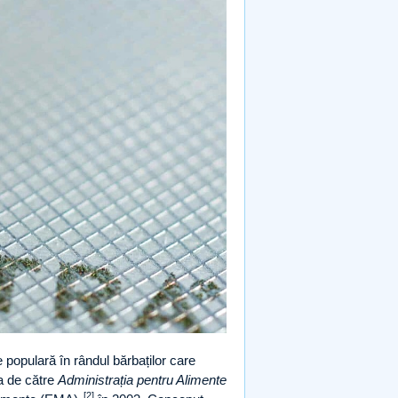
e populară în rândul bărbaților care
a de către
Administrația pentru Alimente
[2]