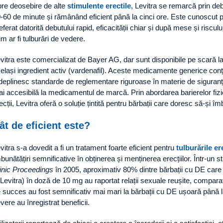
re deosebire de alte
stimulente erectile
, Levitra se remarcă prin debu
-60 de minute și rămânând eficient până la cinci ore. Este cunoscut pe
eferat datorită debutului rapid, eficacității chiar și după mese și risc
m ar fi tulburări de vedere.
vitra este comercializat de Bayer AG, dar sunt disponibile pe scară la
elași ingredient activ (vardenafil). Aceste medicamente generice conți
deplinesc standarde de reglementare riguroase în materie de siguranță ș
i accesibilă la medicamentul de marcă. Prin abordarea barierelor fizi
ecții, Levitra oferă o soluție țintită pentru bărbații care doresc să-și
ât de eficient este?
vitra s-a dovedit a fi un tratament foarte eficient pentru
tulburările er
bunătățiri semnificative în obținerea și menținerea erecțiilor. Într-un s
inic Proceedings
în 2005, aproximativ 80% dintre bărbații cu DE care au
 Levitra) în doză de 10 mg au raportat relații sexuale reușite, compar
 succes au fost semnificativ mai mari la bărbații cu DE ușoară până l
vere au înregistrat beneficii.