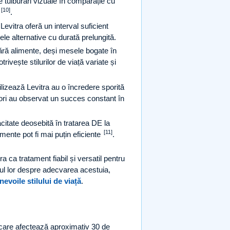
ne tulburări vizuale în comparație cu
[10]
.
evitra oferă un interval suficient
ele alternative cu durată prelungită.
fără alimente, deși mesele bogate în
trivește stilurilor de viață variate și
tilizează Levitra au o încredere sporită
zatori au observat un succes constant în
citate deosebită în tratarea DE la
[11]
mente pot fi mai puțin eficiente
.
ra ca tratament fiabil și versatil pentru
cul lor despre adecvarea acestuia,
nevoile stilului de viață
.
 care afectează aproximativ 30 de