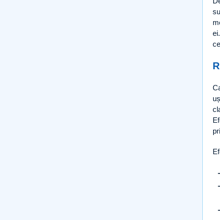
De
su
me
ei
ce
R
Ca
uș
cl
Ef
pr
Ef