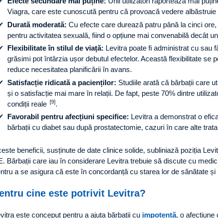
Efecte secundare mai puține:
Unii utilizatori raportează mai puți
Viagra, care este cunoscută pentru că provoacă vedere albăstruie
Durată moderată:
Cu efecte care durează patru până la cinci ore, L
pentru activitatea sexuală, fiind o opțiune mai convenabilă decât un
Flexibilitate în stilul de viață:
Levitra poate fi administrat cu sau 
grăsimi pot întârzia ușor debutul efectelor. Această flexibilitate se po
reduce necesitatea planificării în avans.
Satisfacție ridicată a pacienților:
Studiile arată că bărbații care u
și o satisfacție mai mare în relații. De fapt, peste 70% dintre utili
[9]
condiții reale
.
Favorabil pentru afecțiuni specifice:
Levitra a demonstrat o efica
bărbații cu diabet sau după prostatectomie, cazuri în care alte trata
este beneficii, susținute de date clinice solide, subliniază poziția Levit
. Bărbații care iau în considerare Levitra trebuie să discute cu medi
ntru a se asigura că este în concordanță cu starea lor de sănătate și
entru cine este potrivit Levitra?
vitra este conceput pentru a ajuta bărbații cu
impotență
, o afecțiune