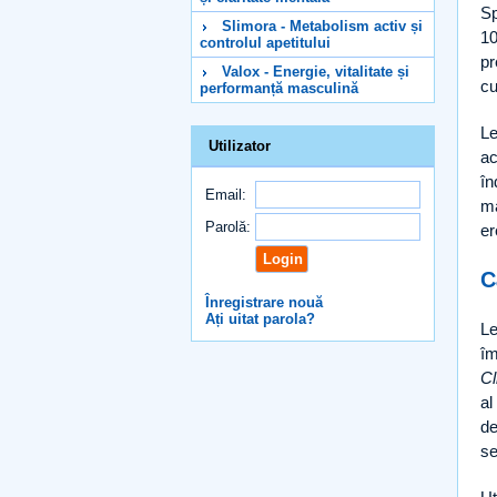
Sp
Slimora - Metabolism activ și
10
controlul apetitului
pr
Valox - Energie, vitalitate și
cu
performanță masculină
Le
Utilizator
ac
în
Email:
ma
Parolă:
er
C
Înregistrare nouă
Ați uitat parola?
Le
îm
Cl
al
de
se