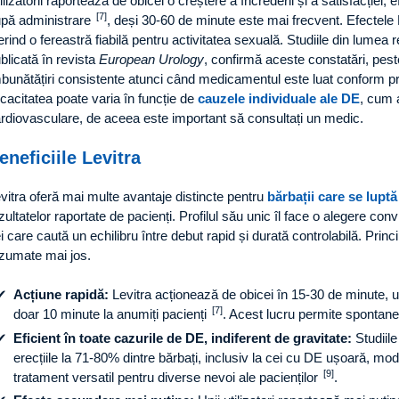
ilizatorii raportează de obicei o creștere a încrederii și a satisfacției
[7]
pă administrare
, deși 30-60 de minute este mai frecvent. Efectele
erind o fereastră fiabilă pentru activitatea sexuală. Studiile din lumea 
blicată în revista
European Urology
, confirmă aceste constatări, peste
bunătățiri consistente atunci când medicamentul este luat conform pr
icacitatea poate varia în funcție de
cauzele individuale ale DE
, cum a
rdiovasculare, de aceea este important să consultați un medic.
eneficiile Levitra
vitra oferă mai multe avantaje distincte pentru
bărbații care se lupt
zultatelor raportate de pacienți. Profilul său unic îl face o alegere con
i care caută un echilibru între debut rapid și durată controlabilă. Princi
zumate mai jos.
Acțiune rapidă:
Levitra acționează de obicei în 15-30 de minute, un
[7]
doar 10 minute la anumiți pacienți
. Acest lucru permite spontanei
Eficient în toate cazurile de DE, indiferent de gravitate:
Studiile
erecțiile la 71-80% dintre bărbați, inclusiv la cei cu DE ușoară, mo
[9]
tratament versatil pentru diverse nevoi ale pacienților
.