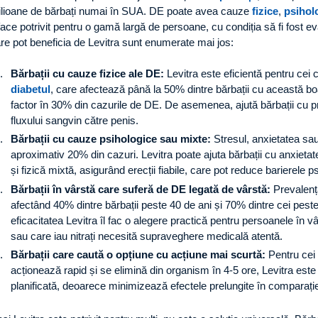
lioane de bărbați numai în SUA. DE poate avea cauze
fizice
,
psihol
 face potrivit pentru o gamă largă de persoane, cu condiția să fi fost e
re pot beneficia de Levitra sunt enumerate mai jos:
Bărbații cu cauze fizice ale DE:
Levitra este eficientă pentru cei
diabetul
, care afectează până la 50% dintre bărbații cu această b
factor în 30% din cazurile de DE. De asemenea, ajută bărbații cu 
fluxului sangvin către penis.
Bărbații cu cauze psihologice sau mixte:
Stresul, anxietatea sa
aproximativ 20% din cazuri. Levitra poate ajuta bărbații cu anxiet
și fizică mixtă, asigurând erecții fiabile, care pot reduce barierele p
Bărbații în vârstă care suferă de DE legată de vârstă:
Prevalen
afectând 40% dintre bărbații peste 40 de ani și 70% dintre cei peste
eficacitatea Levitra îl fac o alegere practică pentru persoanele în vâ
sau care iau nitrați necesită supraveghere medicală atentă.
Bărbații care caută o opțiune cu acțiune mai scurtă:
Pentru cei
acționează rapid și se elimină din organism în 4-5 ore, Levitra este 
planificată, deoarece minimizează efectele prelungite în comparație