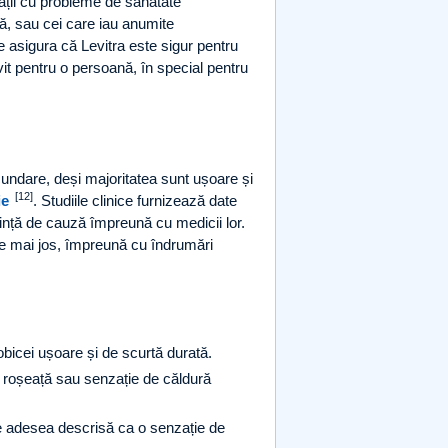
bații cu probleme de sănătate
tă, sau cei care iau anumite
e asigura că Levitra este sigur pentru
vit pentru o persoană, în special pentru
cundare, deși majoritatea sunt ușoare și
[12]
ie
. Studiile clinice furnizează date
ștință de cauză împreună cu medicii lor.
te mai jos, împreună cu îndrumări
obicei ușoare și de scurtă durată.
ă roșeață sau senzație de căldură
ste adesea descrisă ca o senzație de