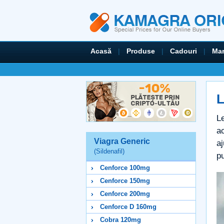
Acasă
|
Produse
|
Cadouri
|
Mar
L
Le
ac
Viagra Generic
aj
(Sildenafil)
pu
Cenforce 100mg
Cenforce 150mg
Cenforce 200mg
Cenforce D 160mg
Cobra 120mg