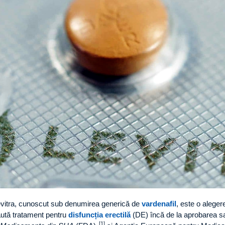
vitra, cunoscut sub denumirea generică de
vardenafil
, este o aleger
ută tratament pentru
disfuncția erectilă
(DE) încă de la aprobarea s
[1]