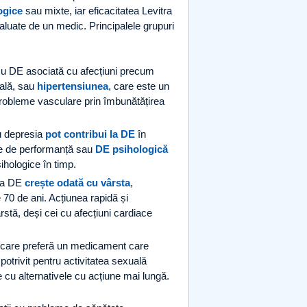
ogice
sau mixte, iar eficacitatea Levitra
valuate de un medic. Principalele grupuri
 cu DE asociată cu afecțiuni precum
oală, sau
hipertensiunea
, care este un
probleme vasculare prin îmbunătățirea
u depresia
pot contribui la DE
în
ate de performanță sau
DE psihologică
sihologice în timp.
ța DE
crește odată cu vârsta
,
 70 de ani. Acțiunea rapidă și
rstă, deși cei cu afecțiuni cardiace
 care preferă un medicament care
potrivit pentru activitatea sexuală
 cu alternativele cu acțiune mai lungă.