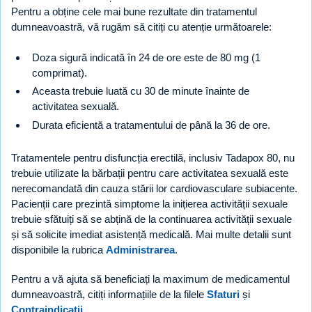
Pentru a obține cele mai bune rezultate din tratamentul
dumneavoastră, vă rugăm să citiți cu atenție următoarele:
Doza sigură indicată în 24 de ore este de 80 mg (1
comprimat).
Aceasta trebuie luată cu 30 de minute înainte de
activitatea sexuală.
Durata eficientă a tratamentului de până la 36 de ore.
Tratamentele pentru disfuncția erectilă, inclusiv Tadapox 80, nu
trebuie utilizate la bărbații pentru care activitatea sexuală este
nerecomandată din cauza stării lor cardiovasculare subiacente.
Pacienții care prezintă simptome la inițierea activității sexuale
trebuie sfătuiți să se abțină de la continuarea activității sexuale
și să solicite imediat asistență medicală. Mai multe detalii sunt
disponibile la rubrica
Administrarea
.
Pentru a vă ajuta să beneficiați la maximum de medicamentul
dumneavoastră, citiți informațiile de la filele
Sfaturi
și
Contraindicații
.