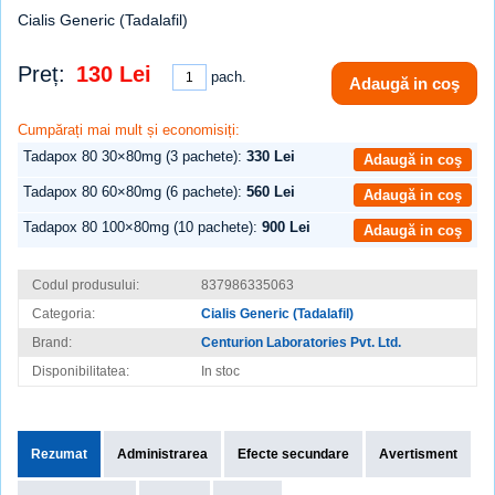
Cialis Generic (Tadalafil)
Preț:
130 Lei
pach.
Adaugă in coş
Cumpărați mai mult și economisiți:
Tadapox 80 30×80mg (3 pachete):
330 Lei
Adaugă in coş
Tadapox 80 60×80mg (6 pachete):
560 Lei
Adaugă in coş
Tadapox 80 100×80mg (10 pachete):
900 Lei
Adaugă in coş
Codul produsului:
837986335063
Categoria:
Cialis Generic (Tadalafil)
Brand:
Centurion Laboratories Pvt. Ltd.
Disponibilitatea:
In stoc
Rezumat
Administrarea
Efecte secundare
Avertisment