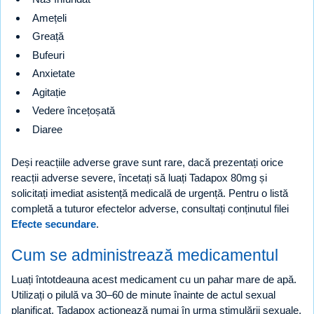
Amețeli
Greață
Bufeuri
Anxietate
Agitație
Vedere încețoșată
Diaree
Deși reacțiile adverse grave sunt rare, dacă prezentați orice
reacții adverse severe, încetați să luați Tadapox 80mg și
solicitați imediat asistență medicală de urgență. Pentru o listă
completă a tuturor efectelor adverse, consultați conținutul filei
Efecte secundare
.
Cum se administrează medicamentul
Luați întotdeauna acest medicament cu un pahar mare de apă.
Utilizați o pilulă va 30–60 de minute înainte de actul sexual
planificat. Tadapox acționează numai în urma stimulării sexuale.