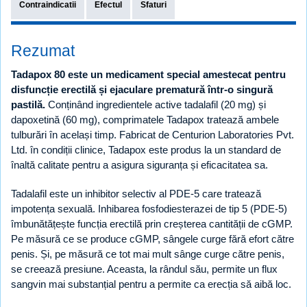
Contraindicatii
Efectul
Sfaturi
Rezumat
Tadapox 80 este un medicament special amestecat pentru
disfuncție erectilă și ejaculare prematură într-o singură
pastilă.
Conținând ingredientele active tadalafil (20 mg) și
dapoxetină (60 mg), comprimatele Tadapox tratează ambele
tulburări în același timp. Fabricat de Centurion Laboratories Pvt.
Ltd. în condiții clinice, Tadapox este produs la un standard de
înaltă calitate pentru a asigura siguranța și eficacitatea sa.
Tadalafil este un inhibitor selectiv al PDE-5 care tratează
impotența sexuală. Inhibarea fosfodiesterazei de tip 5 (PDE-5)
îmbunătățește funcția erectilă prin creșterea cantității de cGMP.
Pe măsură ce se produce cGMP, sângele curge fără efort către
penis. Și, pe măsură ce tot mai mult sânge curge către penis,
se creează presiune. Aceasta, la rândul său, permite un flux
sangvin mai substanțial pentru a permite ca erecția să aibă loc.