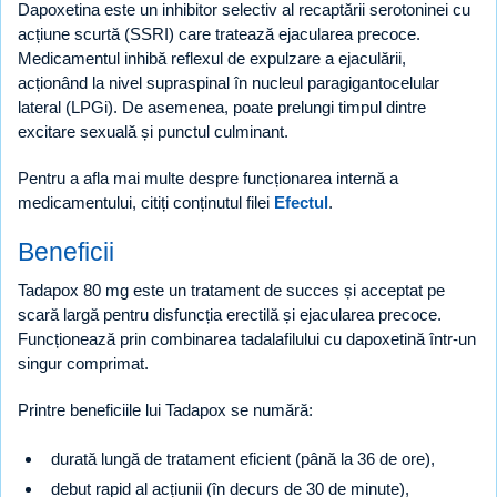
Dapoxetina este un inhibitor selectiv al recaptării serotoninei cu
acțiune scurtă (SSRI) care tratează ejacularea precoce.
Medicamentul inhibă reflexul de expulzare a ejaculării,
acționând la nivel supraspinal în nucleul paragigantocelular
lateral (LPGi). De asemenea, poate prelungi timpul dintre
excitare sexuală și punctul culminant.
Pentru a afla mai multe despre funcționarea internă a
medicamentului, citiți conținutul filei
Efectul
.
Beneficii
Tadapox 80 mg este un tratament de succes și acceptat pe
scară largă pentru disfuncția erectilă și ejacularea precoce.
Funcționează prin combinarea tadalafilului cu dapoxetină într-un
singur comprimat.
Printre beneficiile lui Tadapox se numără:
durată lungă de tratament eficient (până la 36 de ore),
debut rapid al acțiunii (în decurs de 30 de minute),