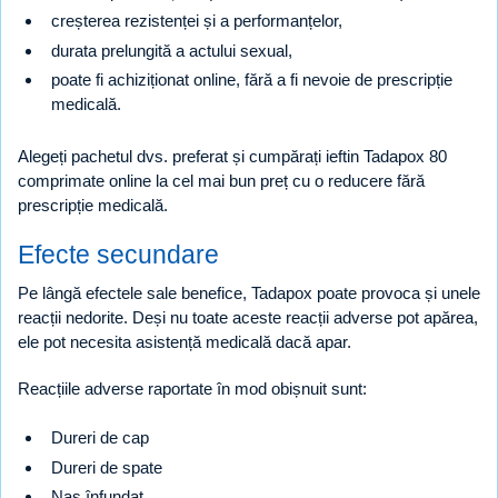
creșterea rezistenței și a performanțelor,
durata prelungită a actului sexual,
poate fi achiziționat online, fără a fi nevoie de prescripție
medicală.
Alegeți pachetul dvs. preferat și cumpărați ieftin Tadapox 80
comprimate online la cel mai bun preț cu o reducere fără
prescripție medicală.
Efecte secundare
Pe lângă efectele sale benefice, Tadapox poate provoca și unele
reacții nedorite. Deși nu toate aceste reacții adverse pot apărea,
ele pot necesita asistență medicală dacă apar.
Reacțiile adverse raportate în mod obișnuit sunt:
Dureri de cap
Dureri de spate
Nas înfundat