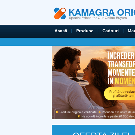
Acasă
|
Produse
|
Cadouri
|
Mar