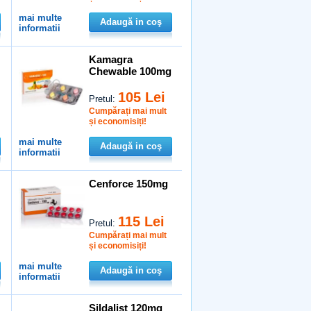
mai multe
Adaugă in coş
informatii
Kamagra
Chewable 100mg
105 Lei
Pretul:
Cumpărați mai mult
și economisiți!
mai multe
Adaugă in coş
informatii
Cenforce 150mg
115 Lei
Pretul:
Cumpărați mai mult
și economisiți!
mai multe
Adaugă in coş
informatii
Sildalist 120mg