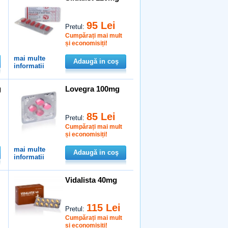
95 Lei
Pretul:
Cumpărați mai mult
și economisiți!
mai multe
Adaugă in coş
informatii
g
Lovegra 100mg
85 Lei
Pretul:
Cumpărați mai mult
și economisiți!
mai multe
Adaugă in coş
informatii
Vidalista 40mg
115 Lei
Pretul:
Cumpărați mai mult
și economisiți!