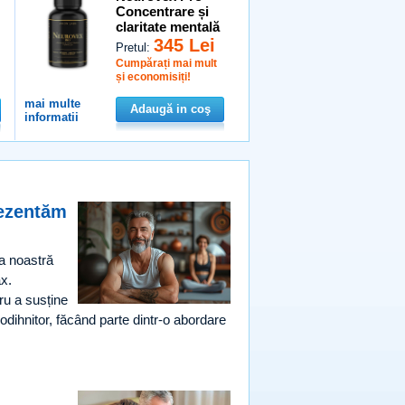
Concentrare și
claritate mentală
345 Lei
Pretul:
Cumpărați mai mult
și economisiți!
mai multe
Adaugă in coş
informatii
rezentăm
a noastră
x.
ru a susține
odihnitor, făcând parte dintr-o abordare