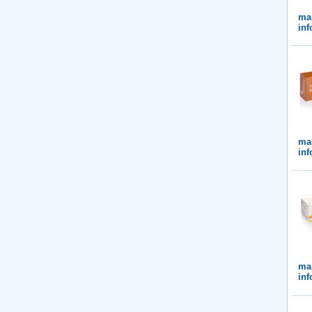
ma
inf
ma
inf
ma
inf