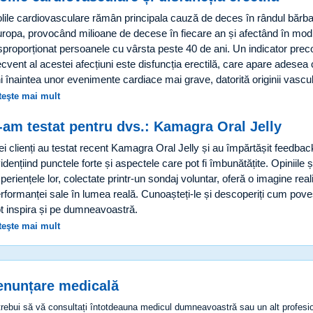
lile cardiovasculare rămân principala cauză de deces în rândul bărbaț
ropa, provocând milioane de decese în fiecare an și afectând în mod
sproporționat persoanele cu vârsta peste 40 de ani. Un indicator pre
ecvent al acestei afecțiuni este disfuncția erectilă, care apare adesea 
i înaintea unor evenimente cardiace mai grave, datorită originii vasc
teşte mai mult
-am testat pentru dvs.: Kamagra Oral Jelly
ei clienți au testat recent Kamagra Oral Jelly și au împărtășit feedbac
idențiind punctele forte și aspectele care pot fi îmbunătățite. Opiniile ș
periențele lor, colectate printr-un sondaj voluntar, oferă o imagine real
rformanței sale în lumea reală. Cunoașteți-le și descoperiți cum poveș
t inspira și pe dumneavoastră.
teşte mai mult
enunțare medicală
trebui să vă consultați întotdeauna medicul dumneavoastră sau un alt profesion