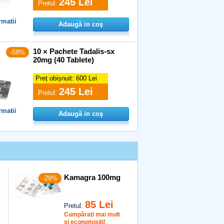
245 Lei
Pretul:
rmatii
Adaugă in coş
10 × Pachete Tadalis-sx
-59%
20mg (40 Tablete)
Preț obișnuit:
600 Lei
245 Lei
Pretul:
rmatii
Adaugă in coş
Kamagra 100mg
-29%
85 Lei
Pretul:
Cumpărați mai mult
și economisiți!