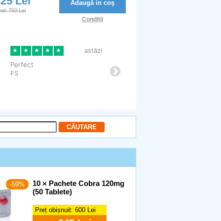
25 Lei
Adaugă in coş
nal: 750 Lei
Condiții
10 × Pachete Cobra 120mg
-59%
(50 Tablete)
Preț obișnuit:
600 Lei