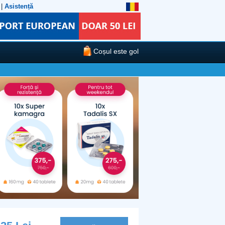
|
Asistență
Coșul este gol