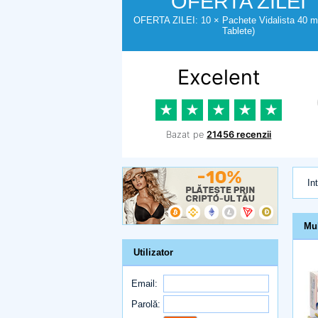
OFERTA ZILEI
OFERTA ZILEI: 10 × Pachete Vidalista 40 m
Tablete)
In
Mu
Utilizator
Email:
Parolă: