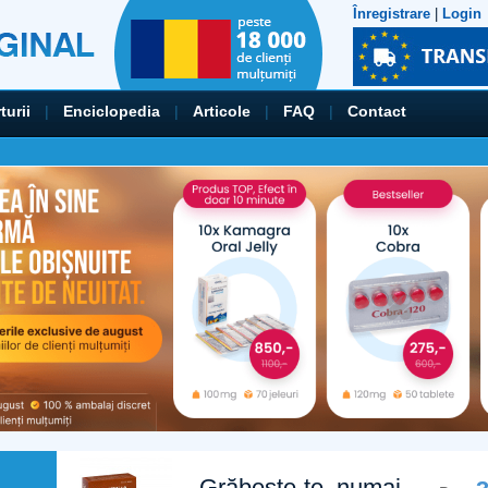
Înregistrare
|
Login
turii
|
Enciclopedia
|
Articole
|
FAQ
|
Contact
Grăbește-te, numai