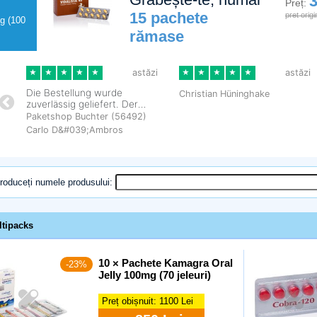
3
Preț:
15 pachete
pret origi
g (100
rămase
troduceți numele produsului:
ltipacks
10 × Pachete Kamagra Oral
-23%
Jelly 100mg (70 jeleuri)
Preț obișnuit:
1100 Lei