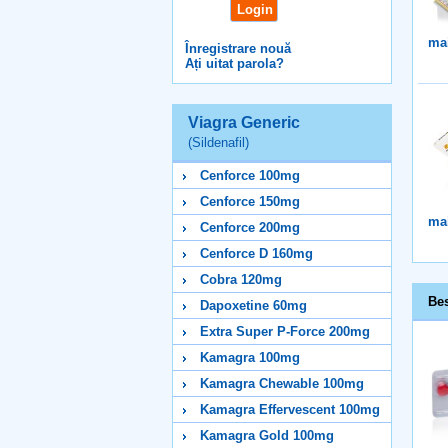
mai
Înregistrare nouă
Ați uitat parola?
Viagra Generic
(Sildenafil)
Cenforce 100mg
Cenforce 150mg
mai
Cenforce 200mg
Cenforce D 160mg
Cobra 120mg
Bes
Dapoxetine 60mg
Extra Super P-Force 200mg
Kamagra 100mg
Kamagra Chewable 100mg
Kamagra Effervescent 100mg
Kamagra Gold 100mg