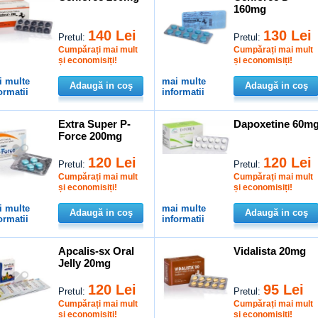
160mg
140 Lei
130 Lei
Pretul:
Pretul:
Cumpărați mai mult
Cumpărați mai mult
și economisiți!
și economisiți!
i multe
mai multe
Adaugă in coş
Adaugă in coş
ormatii
informatii
Extra Super P-
Dapoxetine 60m
Force 200mg
120 Lei
120 Lei
Pretul:
Pretul:
Cumpărați mai mult
Cumpărați mai mult
și economisiți!
și economisiți!
i multe
mai multe
Adaugă in coş
Adaugă in coş
ormatii
informatii
Apcalis-sx Oral
Vidalista 20mg
Jelly 20mg
120 Lei
95 Lei
Pretul:
Pretul:
Cumpărați mai mult
Cumpărați mai mult
și economisiți!
și economisiți!