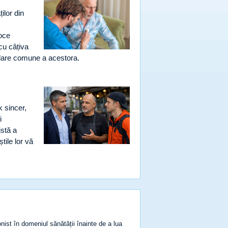
ilor din
coce
cu câțiva
ulare comune a acestora.
k sincer,
i
istă a
tile lor vă
ist în domeniul sănătății înainte de a lua