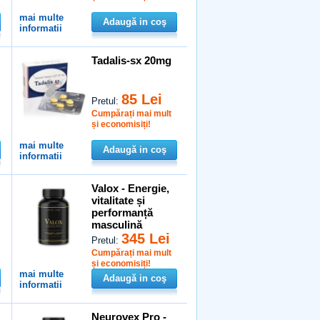
mai multe
Adaugă in coş
informatii
Tadalis-sx 20mg
85 Lei
Pretul:
Cumpărați mai mult
și economisiți!
mai multe
Adaugă in coş
informatii
Valox - Energie,
vitalitate și
performanță
masculină
345 Lei
Pretul:
Cumpărați mai mult
și economisiți!
mai multe
Adaugă in coş
informatii
Neurovex Pro -