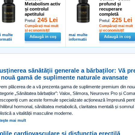
Metabolism activ
profund și
și controlul
recuperare
apetitului
completă
245 Lei
225 Lei
Pretul:
Pretul:
Cumpărați mai mult
Cumpărați mai mult
și economisiți!
și economisiți!
i multe
mai multe
Adaugă in coş
Adaugă in coş
ormatii
informatii
usținerea sănătății generale a bărbaților: Vă p
 nouă gamă de suplimente naturale avansate
em plăcerea de a vă prezenta gama de suplimente premium din nou
tegorie „Sănătatea bărbaților”: Valox, Slimora, Neurovex Pro și Coma
scoperiți cum aceste formule specializate acționează împreună pent
hilibrul hormonal, sănătatea metabolică, claritatea mentală și somnul 
listică a vitalității masculine moderne.
teşte mai mult
olile cardiovasculare și disfuncția erectilă