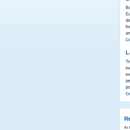
Bo
Eu
di
fr
an
Ci
L
Tr
ev
ex
pe
po
Ci
R
Ar 