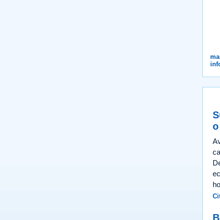
ma
inf
S
o
Av
ca
De
ec
ho
Ci
B