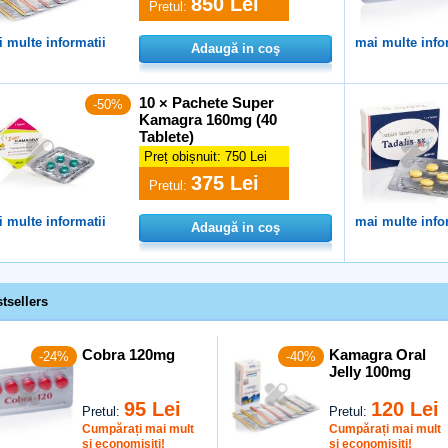
850 Lei
Pretul:
 multe informatii
mai multe info
Adaugă in coş
10 × Pachete Super
-50%
Kamagra 160mg (40
Tablete)
Preț obișnuit:
750 Lei
375 Lei
Pretul:
 multe informatii
mai multe info
Adaugă in coş
tsellers
Cobra 120mg
Kamagra Oral
-24%
-40%
Jelly 100mg
95 Lei
120 Lei
Pretul:
Pretul:
Cumpărați mai mult
Cumpărați mai mult
și economisiți!
și economisiți!