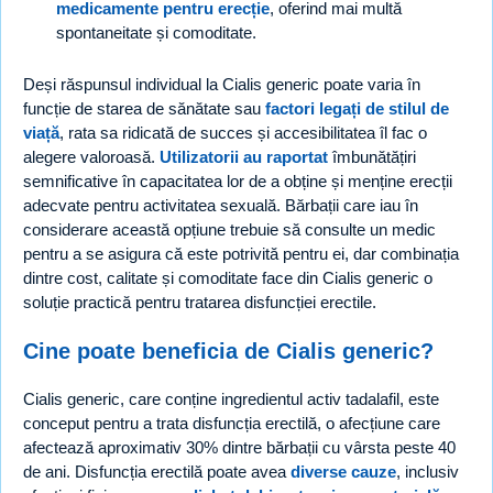
medicamente pentru erecție
, oferind mai multă
spontaneitate și comoditate.
Deși răspunsul individual la Cialis generic poate varia în
funcție de starea de sănătate sau
factori legați de stilul de
viață
, rata sa ridicată de succes și accesibilitatea îl fac o
alegere valoroasă.
Utilizatorii au raportat
îmbunătățiri
semnificative în capacitatea lor de a obține și menține erecții
adecvate pentru activitatea sexuală. Bărbații care iau în
considerare această opțiune trebuie să consulte un medic
pentru a se asigura că este potrivită pentru ei, dar combinația
dintre cost, calitate și comoditate face din Cialis generic o
soluție practică pentru tratarea disfuncției erectile.
Cine poate beneficia de Cialis generic?
Cialis generic, care conține ingredientul activ tadalafil, este
conceput pentru a trata disfuncția erectilă, o afecțiune care
afectează aproximativ 30% dintre bărbații cu vârsta peste 40
de ani. Disfuncția erectilă poate avea
diverse cauze
, inclusiv