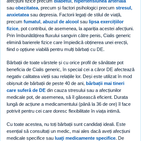
afecțiuni fizice precum
diabetul
,
hipertensiunea arterială
sau
obezitatea
, precum și factori psihologici precum
stresul,
anxietatea
sau depresia. Factorii legați de stilul de viață,
precum
fumatul
,
abuzul de alcool
sau
lipsa exercițiilor
fizice
, pot contribui, de asemenea, la apariția acestei afecțiuni.
Prin îmbunătățirea fluxului sangvin către penis, Cialis generic
elimină barierele fizice care împiedică obținerea unei erecții,
fiind o opțiune viabilă pentru mulți bărbați cu DE.
Bărbații de toate vârstele și cu orice profil de sănătate pot
beneficia de Cialis generic, în special cei a căror DE afectează
negativ calitatea vieții sau relațiile lor. Deși este utilizat în mod
obișnuit de bărbații de peste 40 de ani,
bărbații mai tineri
care suferă de DE
din cauza stresului sau a afecțiunilor
medicale pot, de asemenea, să îl găsească eficient. Durata
lungă de acțiune a medicamentului (până la 36 de ore) îl face
potrivit pentru cei care doresc flexibilitate în viața intimă.
Cu toate acestea, nu toți bărbații sunt candidați ideali. Este
esențial să consultați un medic, mai ales dacă aveți afecțiuni
medicale specifice sau
luați medicamente specifice
. De