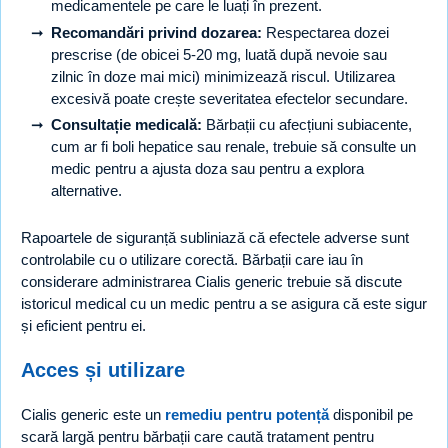
medicamentele pe care le luați în prezent.
Recomandări privind dozarea:
Respectarea dozei
prescrise (de obicei 5-20 mg, luată după nevoie sau
zilnic în doze mai mici) minimizează riscul. Utilizarea
excesivă poate crește severitatea efectelor secundare.
Consultație medicală:
Bărbații cu afecțiuni subiacente,
cum ar fi boli hepatice sau renale, trebuie să consulte un
medic pentru a ajusta doza sau pentru a explora
alternative.
Rapoartele de siguranță subliniază că efectele adverse sunt
controlabile cu o utilizare corectă. Bărbații care iau în
considerare administrarea Cialis generic trebuie să discute
istoricul medical cu un medic pentru a se asigura că este sigur
și eficient pentru ei.
Acces și utilizare
Cialis generic este un
remediu pentru potență
disponibil pe
scară largă pentru bărbații care caută tratament pentru