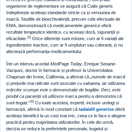
organisme de reglementare se asigură că Cialis generic
îndeplinește aceleași standarde stricte ca și versiunea de
marcă. Studiile de bioechivalență, precum cele efectuate de
EMA, demonstrează că medicamentele generice oferă
rezultate terapeutice identice, cu aceeași doză, siguranță și
[5]
eficacitate.
Orice diferențe sunt minore, cum ar fi variații ale
ingredientelor inactive, cum ar fi umpluturi sau coloranți, și nu
afectează performanța medicamentului.
Într-un interviu acordat
MedPage Today
, Enrique Seoane-
Vazquez, doctor în farmacie și profesor la Universitatea
Chapman din Irvine, California, a afirmat că
numele de marcă
și prețurile mai ridicate sunt asociate cu valoarea, iar utilizarea
mărcilor scumpe este o demonstrație de bogăție. Deci, este
posibil ca pacienții să utilizeze marca pentru a demonstra că
[6]
sunt bogați.
Cu toate acestea, experții, inclusiv urologi și
farmaciști, afirmă în mod constant că
tadalafil generice
oferă
aceleași beneficii la un cost mai mic, ceea ce le face o alegere
practică pentru majoritatea utilizatorilor. În cele din urmă,
decizia se reduce la preferințele personale, bugetul și