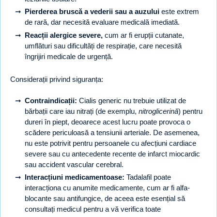
Pierderea bruscă a vederii sau a auzului
este extrem
de rară, dar necesită evaluare medicală imediată.
Reacții alergice severe,
cum ar fi erupții cutanate,
umflături sau dificultăți de respirație, care necesită
îngrijiri medicale de urgență.
Considerații privind siguranța:
Contraindicații:
Cialis generic nu trebuie utilizat de
bărbații care iau nitrați (de exemplu,
nitroglicerină
) pentru
dureri în piept, deoarece acest lucru poate provoca o
scădere periculoasă a tensiunii arteriale. De asemenea,
nu este potrivit pentru persoanele cu afecțiuni cardiace
severe sau cu antecedente recente de infarct miocardic
sau accident vascular cerebral.
Interacțiuni medicamentoase:
Tadalafil poate
interacționa cu anumite medicamente, cum ar fi alfa-
blocante sau antifungice, de aceea este esențial să
consultați medicul pentru a vă verifica toate