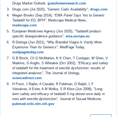
Drugs Market Outlook,
grandviewresearch.com
Drugs.com (Jul 2025),
"Generic Cialis Availability"
,
drugs.com
Megan Brooks (Sep 2014),
"EMA Panel Says Yes to Generic
Tadalafil for ED, BPH"
, Medscape Medical News,
medscape.com
European Medicines Agency (Jun 2025),
"Tadalafil product-
specific bioequivalence guidance"
,
ema.europa.eu
R Dotinga (Jun 2021),
"Why Branded Viagra Is Vastly More
Expensive Than Its Generics"
, MedPage Today,
medpagetoday.com
G B Brock, Ch G McMahon, K K Chen, T Costigan, W Shen, V
Watkins, G Anglin, S Whitaker (Oct 2002),
"Efficacy and safety
of tadalafil for the treatment of erectile dysfunction: results of
integrated analyses"
, The Journal of Urology,
sciencedirect.com
H Porst, J Rajfer, A Casabé, R Feldman, D Ralph, L F
Vieiralves, A Esler, A M Wolka, S R Klise (Jun 2008),
"Long-
term safety and efficacy of tadalafil 5 mg dosed once daily in
men with erectile dysfunction"
, Journal of Sexual Medicine,
pubmed.ncbi.nlm.nih.gov