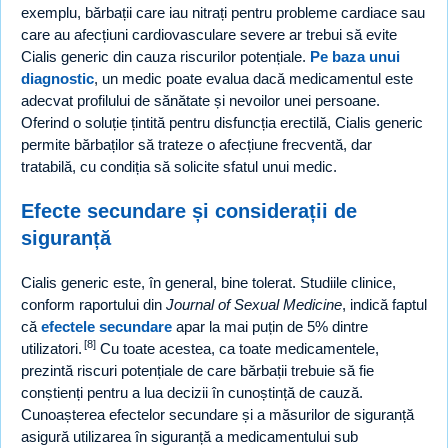
exemplu, bărbații care iau nitrați pentru probleme cardiace sau
care au afecțiuni cardiovasculare severe ar trebui să evite
Cialis generic din cauza riscurilor potențiale.
Pe baza unui
diagnostic
, un medic poate evalua dacă medicamentul este
adecvat profilului de sănătate și nevoilor unei persoane.
Oferind o soluție țintită pentru disfuncția erectilă, Cialis generic
permite bărbaților să trateze o afecțiune frecventă, dar
tratabilă, cu condiția să solicite sfatul unui medic.
Efecte secundare și considerații de
siguranță
Cialis generic este, în general, bine tolerat. Studiile clinice,
conform raportului din
Journal of Sexual Medicine
, indică faptul
că
efectele secundare
apar la mai puțin de 5% dintre
[8]
utilizatori.
Cu toate acestea, ca toate medicamentele,
prezintă riscuri potențiale de care bărbații trebuie să fie
conștienți pentru a lua decizii în cunoștință de cauză.
Cunoașterea efectelor secundare și a măsurilor de siguranță
asigură utilizarea în siguranță a medicamentului sub