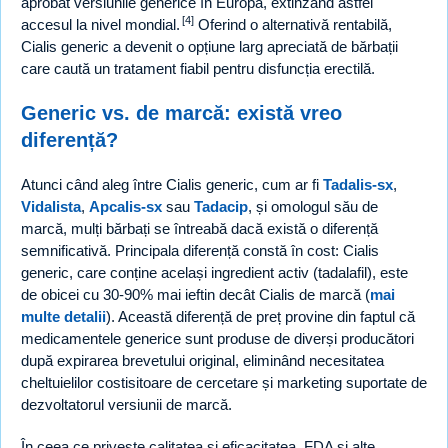
aprobat versiunile generice în Europa, extinzând astfel
[4]
accesul la nivel mondial.
Oferind o alternativă rentabilă,
Cialis generic a devenit o opțiune larg apreciată de bărbații
care caută un tratament fiabil pentru disfuncția erectilă.
Generic vs. de marcă: există vreo
diferență?
Atunci când aleg între Cialis generic, cum ar fi
Tadalis-sx
,
Vidalista
,
Apcalis-sx
sau
Tadacip
, și omologul său de
marcă, mulți bărbați se întreabă dacă există o diferență
semnificativă. Principala diferență constă în cost: Cialis
generic, care conține același ingredient activ (tadalafil), este
de obicei cu 30-90% mai ieftin decât Cialis de marcă (
mai
multe detalii
). Această diferență de preț provine din faptul că
medicamentele generice sunt produse de diverși producători
după expirarea brevetului original, eliminând necesitatea
cheltuielilor costisitoare de cercetare și marketing suportate de
dezvoltatorul versiunii de marcă.
În ceea ce privește calitatea și eficacitatea, FDA și alte