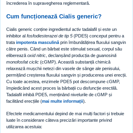
încrederea în supravegherea reglementară.
Cum funcționează Cialis generic?
Cialis generic conține ingredientul activ tadalafil și este un
inhibitor al
fosfodiesterazei de tip 5
(PDE5) conceput pentru a
trata
impotenta masculină
prin îmbunătățirea fluxului sangvin
către penis. Când un bărbat este stimulat sexual, corpul său
eliberează
oxid nitric
, declanșând producția de
guanosină
monofosfat ciclic
(cGMP). Această substanță chimică
relaxează mușchii netezi din vasele de sânge ale penisului,
permițând creșterea fluxului sangvin și producerea unei erecții.
Cu toate acestea, enzimele PDE5 pot descompune cGMP,
împiedicând acest proces la bărbații cu disfuncție erectilă.
Tadalafil inhibă PDE5, menținând nivelurile de cGMP și
facilitând erecțiile (
mai multe informații
).
Efectele medicamentului depind de mai mulți factori și trebuie
luate în considerare câteva precizări importante privind
utilizarea acestuia: