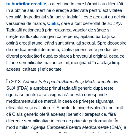
tulburărilor erectile
, o afecțiune în care bărbații au dificultăți
în a obține sau menține o erecție adecvată pentru activitatea
sexuală. Ingredientul său activ, tadalafil, este același cu cel din
versiunea de marcă,
Cialis
, care a fost dezvoltat de
Eli Lilly
.
Tadalafil acționează prin relaxarea vaselor de sânge și
creșterea fluxului sangvin către penis, ajutând bărbații să
obțină erecții atunci când sunt stimulați sexual. Spre deosebire
de medicamentul de marcă, Cialis generic este produs de
diverși producători după expirarea brevetului original, ceea ce
îl face semnificativ mai accesibil, menținând în același timp
aceeași calitate și eficacitate.
În 2018,
Administrația pentru Alimente și Medicamente din
SUA
(FDA) a aprobat primul tadalafil generic după teste
riguroase pentru a se asigura că acesta corespunde
medicamentului de marcă în ceea ce privește siguranța,
[3]
eficacitatea și calitatea.
Studiile de bioechivalență confirmă
că Cialis generic oferă aceleași beneficii terapeutice, fără
diferențe semnificative în ceea ce privește performanța. În
mod similar,
Agenția Europeană pentru Medicamente
(EMA) a