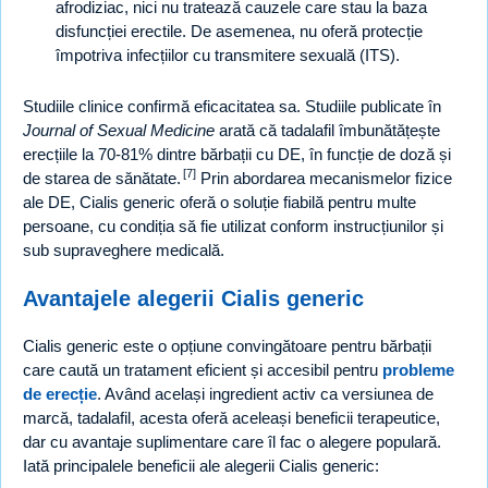
afrodiziac, nici nu tratează cauzele care stau la baza
disfuncției erectile. De asemenea, nu oferă protecție
împotriva infecțiilor cu transmitere sexuală (ITS).
Studiile clinice confirmă eficacitatea sa. Studiile publicate în
Journal of Sexual Medicine
arată că tadalafil îmbunătățește
erecțiile la 70-81% dintre bărbații cu DE, în funcție de doză și
[7]
de starea de sănătate.
Prin abordarea mecanismelor fizice
ale DE, Cialis generic oferă o soluție fiabilă pentru multe
persoane, cu condiția să fie utilizat conform instrucțiunilor și
sub supraveghere medicală.
Avantajele alegerii Cialis generic
Cialis generic este o opțiune convingătoare pentru bărbații
care caută un tratament eficient și accesibil pentru
probleme
de erecție
. Având același ingredient activ ca versiunea de
marcă, tadalafil, acesta oferă aceleași beneficii terapeutice,
dar cu avantaje suplimentare care îl fac o alegere populară.
Iată principalele beneficii ale alegerii Cialis generic: