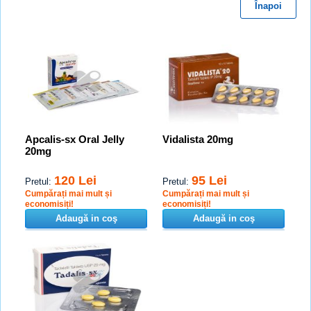
Înapoi
Apcalis-sx Oral Jelly
Vidalista 20mg
20mg
120 Lei
95 Lei
Pretul:
Pretul:
Cumpărați mai mult și
Cumpărați mai mult și
economisiți!
economisiți!
Adaugă in coş
Adaugă in coş