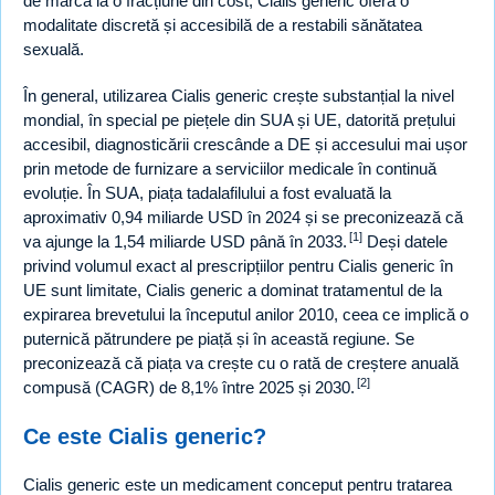
de marcă la o fracțiune din cost, Cialis generic oferă o
modalitate discretă și accesibilă de a restabili sănătatea
sexuală.
În general, utilizarea Cialis generic crește substanțial la nivel
mondial, în special pe piețele din SUA și UE, datorită prețului
accesibil, diagnosticării crescânde a DE și accesului mai ușor
prin metode de furnizare a serviciilor medicale în continuă
evoluție. În SUA, piața tadalafilului a fost evaluată la
aproximativ 0,94 miliarde USD în 2024 și se preconizează că
[1]
va ajunge la 1,54 miliarde USD până în 2033.
Deși datele
privind volumul exact al prescripțiilor pentru Cialis generic în
UE sunt limitate, Cialis generic a dominat tratamentul de la
expirarea brevetului la începutul anilor 2010, ceea ce implică o
puternică pătrundere pe piață și în această regiune. Se
preconizează că piața va crește cu o rată de creștere anuală
[2]
compusă (CAGR) de 8,1% între 2025 și 2030.
Ce este Cialis generic?
Cialis generic este un medicament conceput pentru tratarea