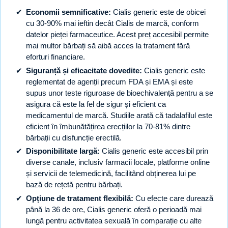
Economii semnificative:
Cialis generic este de obicei
cu 30-90% mai ieftin decât Cialis de marcă, conform
datelor pieței farmaceutice. Acest preț accesibil permite
mai multor bărbați să aibă acces la tratament fără
eforturi financiare.
Siguranță și eficacitate dovedite:
Cialis generic este
reglementat de agenții precum FDA și EMA și este
supus unor teste riguroase de bioechivalență pentru a se
asigura că este la fel de sigur și eficient ca
medicamentul de marcă. Studiile arată că tadalafilul este
eficient în îmbunătățirea erecțiilor la 70-81% dintre
bărbații cu disfuncție erectilă.
Disponibilitate largă:
Cialis generic este accesibil prin
diverse canale, inclusiv farmacii locale, platforme online
și servicii de telemedicină, facilitând obținerea lui pe
bază de rețetă pentru bărbați.
Opțiune de tratament flexibilă:
Cu efecte care durează
până la 36 de ore, Cialis generic oferă o perioadă mai
lungă pentru activitatea sexuală în comparație cu alte