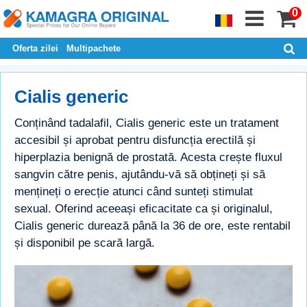
0
Oferta zilei
Multipachete
Cialis generic
Conținând tadalafil, Cialis generic este un tratament
accesibil și aprobat pentru disfuncția erectilă și
hiperplazia benignă de prostată. Acesta crește fluxul
sangvin către penis, ajutându-vă să obțineți și să
mențineți o erecție atunci când sunteți stimulat
sexual. Oferind aceeași eficacitate ca și originalul,
Cialis generic durează până la 36 de ore, este rentabil
și disponibil pe scară largă.