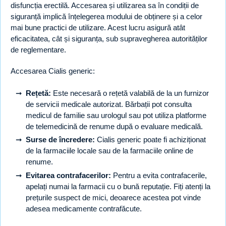
disfuncția erectilă. Accesarea și utilizarea sa în condiții de
siguranță implică înțelegerea modului de obținere și a celor
mai bune practici de utilizare. Acest lucru asigură atât
eficacitatea, cât și siguranța, sub supravegherea autorităților
de reglementare.
Accesarea Cialis generic:
Rețetă:
Este necesară o rețetă valabilă de la un furnizor
de servicii medicale autorizat. Bărbații pot consulta
medicul de familie sau urologul sau pot utiliza platforme
de telemedicină de renume după o evaluare medicală.
Surse de încredere:
Cialis generic poate fi achiziționat
de la farmaciile locale sau de la farmaciile online de
renume.
Evitarea contrafacerilor:
Pentru a evita contrafacerile,
apelați numai la farmacii cu o bună reputație. Fiți atenți la
prețurile suspect de mici, deoarece acestea pot vinde
adesea medicamente contrafăcute.