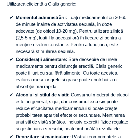
Utilizarea eficientă a Cialis generic:
Momentul administrării:
Luați medicamentul cu 30-60
de minute înainte de activitatea sexuală, în doze
adecvate (de obicei 10-20 mg). Pentru utilizare zilnică
(2,5-5 mg), luați-l la aceeași oră în fiecare zi pentru a
menține niveluri constante. Pentru a funcționa, este
necesară stimularea sexuală.
Considerații alimentare:
Spre deosebire de unele
medicamente pentru disfuncție erectilă, Cialis generic
poate fi luat cu sau fără alimente. Cu toate acestea,
evitarea meselor grele și grase poate contribui la o
absorbție mai rapidă.
Alcoolul și stilul de viață:
Consumul moderat de alcool
este, în general, sigur, dar consumul excesiv poate
reduce eficacitatea medicamentului și poate crește
probabilitatea apariției efectelor secundare. Menținerea
unui stil de viață sănătos, inclusiv exerciții fizice regulate
și gestionarea stresului, poate îmbunătăți rezultatele.
Depozitare și manipulare:
Păstrați comprimatele la