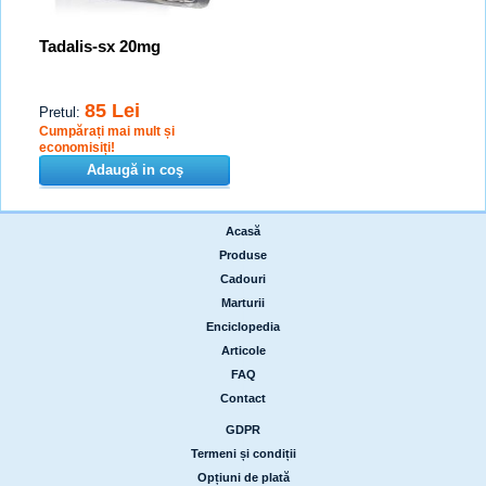
Tadalis-sx 20mg
85 Lei
Pretul:
Cumpărați mai mult și
economisiți!
Adaugă in coş
Acasă
|
Produse
|
Cadouri
|
Marturii
|
Enciclopedia
|
Articole
|
FAQ
|
Contact
GDPR
|
Termeni și condiții
|
Opțiuni de plată