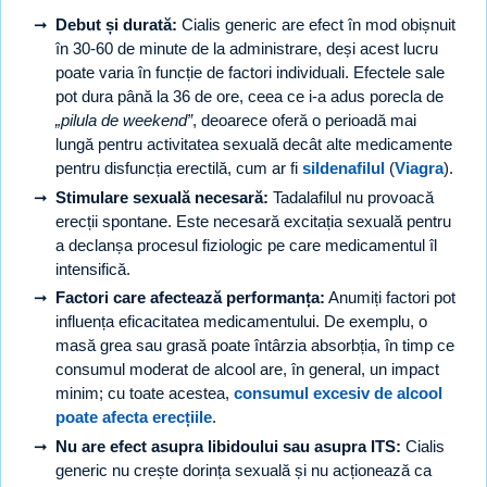
Debut și durată:
Cialis generic are efect în mod obișnuit
în 30-60 de minute de la administrare, deși acest lucru
poate varia în funcție de factori individuali. Efectele sale
pot dura până la 36 de ore, ceea ce i-a adus porecla de
„pilula de weekend”
, deoarece oferă o perioadă mai
lungă pentru activitatea sexuală decât alte medicamente
pentru disfuncția erectilă, cum ar fi
sildenafilul
(
Viagra
).
Stimulare sexuală necesară:
Tadalafilul nu provoacă
erecții spontane. Este necesară excitația sexuală pentru
a declanșa procesul fiziologic pe care medicamentul îl
intensifică.
Factori care afectează performanța:
Anumiți factori pot
influența eficacitatea medicamentului. De exemplu, o
masă grea sau grasă poate întârzia absorbția, în timp ce
consumul moderat de alcool are, în general, un impact
minim; cu toate acestea,
consumul excesiv de alcool
poate afecta erecțiile
.
Nu are efect asupra libidoului sau asupra ITS:
Cialis
generic nu crește dorința sexuală și nu acționează ca