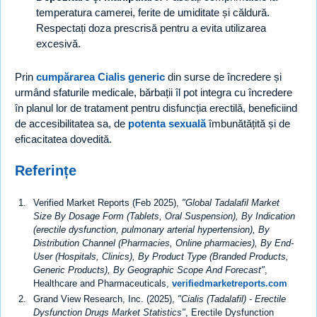
temperatura camerei, ferite de umiditate și căldură.
Respectați doza prescrisă pentru a evita utilizarea
excesivă.
Prin
cumpărarea Cialis generic
din surse de încredere și
urmând sfaturile medicale, bărbații îl pot integra cu încredere
în planul lor de tratament pentru disfuncția erectilă, beneficiind
de accesibilitatea sa, de
potenta sexuală
îmbunătățită și de
eficacitatea dovedită.
Referințe
Verified Market Reports (Feb 2025),
"Global Tadalafil Market
Size By Dosage Form (Tablets, Oral Suspension), By Indication
(erectile dysfunction, pulmonary arterial hypertension), By
Distribution Channel (Pharmacies, Online pharmacies), By End-
User (Hospitals, Clinics), By Product Type (Branded Products,
Generic Products), By Geographic Scope And Forecast"
,
Healthcare and Pharmaceuticals,
verifiedmarketreports.com
Grand View Research, Inc. (2025),
"Cialis (Tadalafil) - Erectile
Dysfunction Drugs Market Statistics"
, Erectile Dysfunction