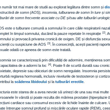
 număr tot mai mare de studii au explorat legătura dintre somn și
dis
structivă de somn (AOS), insomnia, tulburarea de somn în ture și sindr
lburări de somn frecvente asociate cu DE și/sau alte tulburări urologi
S este o tulburare comună a somnului în care căile respiratorii naza
[2]
mplet în timpul somnului, ducând la pauze repetate în respirație
. A
mnului și provoacă privarea cronică de oxigen. DE și disfuncția sexua
[3]
cienții cu suspiciune de AOS
. În consecință, acești pacienți rapor
xuale odată ce apneea de somn este tratată.
somnia
se caracterizează prin dificultăți de adormire, menținerea so
[4]
capacitatea de a adormi la loc
. Poate fi de scurtă durată sau cronic
xietate, depresie sau obiceiuri de somn neregulate. Insomnia persiste
rturbă reglarea hormonală, inclusiv nivelurile de testosteron și cortizo
ntribui la
scăderea libidoului
și la
tulburări erectile
.
cturia
este starea de a avea nevoie să urinezi de una sau mai multe or
rsoanele în vârstă și poate rezulta din mărirea prostatei (
hiperplazie 
ecțiuni cardiace sau consumul excesiv de lichide înainte de culcare.
ate întrerupe somnul profund și
mișcările oculare rapide
(REM), ceea 