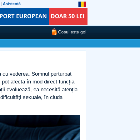
|
Asistență
Coșul este gol
tă cu vederea. Somnul perturbat
pot afecta în mod direct funcția
ții evoluează, ea necesită atenția
dificultăți sexuale, în ciuda