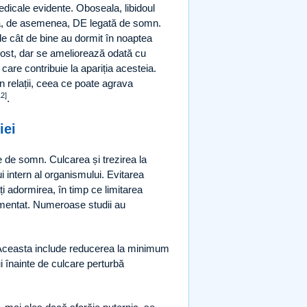
edicale evidente. Oboseala, libidoul
dica, de asemenea, DE legată de somn.
de cât de bine au dormit în noaptea
st, dar se ameliorează odată cu
care contribuie la apariția acesteia.
n relații, ceea ce poate agrava
12]
.
iei
 de somn. Culcarea și trezirea la
i intern al organismului. Evitarea
 adormirea, în timp ce limitarea
gmentat. Numeroase studii au
Aceasta include reducerea la minimum
i înainte de culcare perturbă