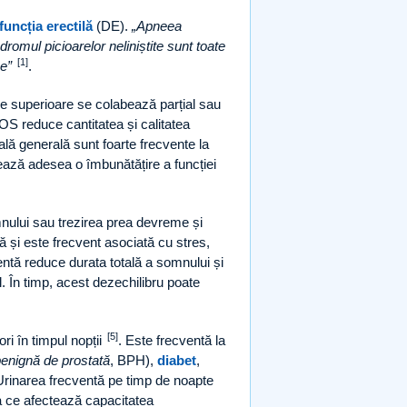
funcția erectilă
(DE).
Apneea
omul picioarelor neliniștite sunt toate
[1]
ce
.
le superioare se colabează parțial sau
OS reduce cantitatea și calitatea
lă generală sunt foarte frecvente la
tează adesea o îmbunătățire a funcției
mnului sau trezirea prea devreme și
ă și este frecvent asociată cu stres,
ntă reduce durata totală a somnului și
l. În timp, acest dezechilibru poate
[5]
i în timpul nopții
. Este frecventă la
benignă de prostată
, BPH),
diabet
,
 Urinarea frecventă pe timp de noapte
ce afectează capacitatea