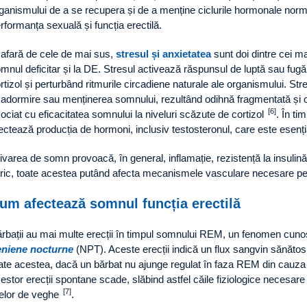
ganismului de a se recupera și de a menține ciclurile hormonale norma
rformanța sexuală și funcția erectilă.
 afară de cele de mai sus,
stresul și anxietatea
sunt doi dintre cei ma
mnul deficitar și la DE. Stresul activează răspunsul de luptă sau fugă
rtizol și perturbând ritmurile circadiene naturale ale organismului. Stres
 adormire sau menținerea somnului, rezultând odihnă fragmentată și o
[6]
ociat cu eficacitatea somnului la niveluri scăzute de cortizol
. În ti
ectează producția de hormoni, inclusiv testosteronul, care este esenț
ivarea de somn provoacă, în general, inflamație, rezistență la insulină ș
tric, toate acestea putând afecta mecanismele vasculare necesare pen
um afectează somnul funcția erectilă
rbații au mai multe erecții în timpul somnului REM, un fenomen cu
eniene nocturne
(NPT). Aceste erecții indică un flux sangvin sănătos 
ate acestea, dacă un bărbat nu ajunge regulat în faza REM din cauza
estor erecții spontane scade, slăbind astfel căile fiziologice necesar
[7]
elor de veghe
.