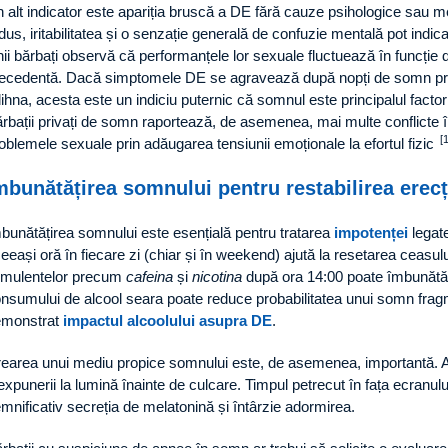
 alt indicator este apariția bruscă a DE fără cauze psihologice sau m
dus, iritabilitatea și o senzație generală de confuzie mentală pot in
ii bărbați observă că performanțele lor sexuale fluctuează în funcție 
ecedentă. Dacă simptomele DE se agravează după nopți de somn pro
ihna, acesta este un indiciu puternic că somnul este principalul factor 
rbații privați de somn raportează, de asemenea, mai multe conflicte î
[
oblemele sexuale prin adăugarea tensiunii emoționale la efortul fizic
mbunătățirea somnului pentru restabilirea erecț
bunătățirea somnului este esențială pentru tratarea
impotenței
legate
eeași oră în fiecare zi (chiar și în weekend) ajută la resetarea ceasulu
imulentelor precum
cafeina
și
nicotina
după ora 14:00 poate îmbunătăți
nsumului de alcool seara poate reduce probabilitatea unui somn fra
emonstrat
impactul alcoolului asupra DE
.
earea unui mediu propice somnului este, de asemenea, importantă. 
expunerii la lumină înainte de culcare. Timpul petrecut în fața ecranulu
mnificativ secreția de melatonină și întârzie adormirea.