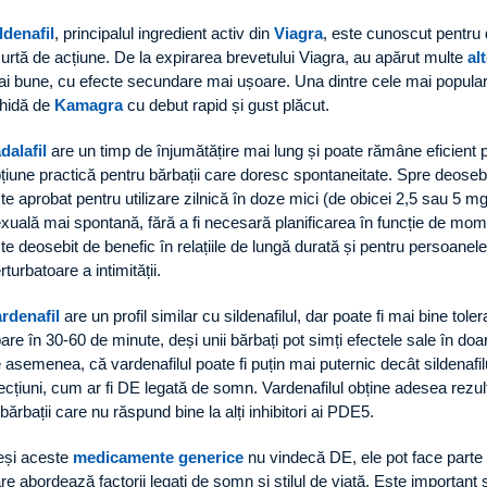
ldenafil
, principalul ingredient activ din
Viagra
, este cunoscut pentru d
urtă de acțiune. De la expirarea brevetului Viagra, au apărut multe
al
i bune, cu efecte secundare mai ușoare. Una dintre cele mai popula
chidă de
Kamagra
cu debut rapid și gust plăcut.
dalafil
are un timp de înjumătățire mai lung și poate rămâne eficient p
țiune practică pentru bărbații care doresc spontaneitate. Spre deosebire
te aprobat pentru utilizare zilnică în doze mici (de obicei 2,5 sau 5 mg
xuală mai spontană, fără a fi necesară planificarea în funcție de momen
te deosebit de benefic în relațiile de lungă durată și pentru persoanel
rturbatoare a intimității.
rdenafil
are un profil similar cu sildenafilul, dar poate fi mai bine toler
are în 30-60 de minute, deși unii bărbați pot simți efectele sale în doa
 asemenea, că vardenafilul poate fi puțin mai puternic decât sildenafil
ecțiuni, cum ar fi DE legată de somn. Vardenafilul obține adesea rezu
 bărbații care nu răspund bine la alți inhibitori ai PDE5.
și aceste
medicamente generice
nu vindecă DE, ele pot face parte 
re abordează factorii legați de somn și stilul de viață. Este importan