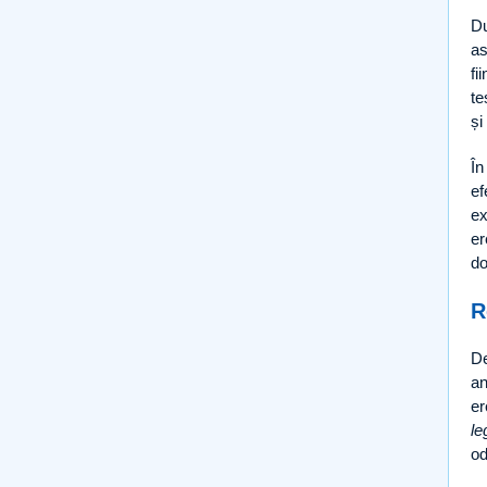
Du
as
fi
te
și
În
ef
ex
er
do
R
De
an
er
le
od