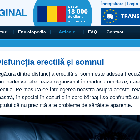
Înregistrare
|
Login
turii
|
Enciclopedia
|
Articole
|
FAQ
|
Contact
isfuncția erectilă și somnul
egătura dintre disfuncția erectilă și somn este adesea trecu
au inadecvat afectează organismul în moduri complexe, care 
ectilă. Pe măsură ce înțelegerea noastră asupra acestei rela
astră, în special în cazurile în care bărbații se confruntă cu 
ptului că nu prezintă alte probleme de sănătate aparente.