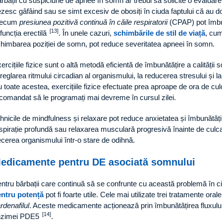
rbații cu suspiciune de apnee în somn ar trebui să solicite o evaluare
ezesc gâfâind sau se simt excesiv de obosiți în ciuda faptului că au 
recum
presiunea pozitivă continuă în căile respiratorii
(CPAP) pot îmbun
[13]
 funcția erectilă
. În unele cazuri,
schimbările de stil de viață
, cum
himbarea poziției de somn, pot reduce severitatea apneei în somn.
ercițiile fizice sunt o altă metodă eficientă de îmbunătățire a calității s
 reglarea ritmului circadian al organismului, la reducerea stresului și l
 toate acestea, exercițiile fizice efectuate prea aproape de ora de cul
comandat să le programați mai devreme în cursul zilei.
hnicile de mindfulness și relaxare pot reduce anxietatea și îmbunătăți 
spirație profundă sau relaxarea musculară progresivă înainte de culcar
ecerea organismului într-o stare de odihnă.
edicamente pentru DE asociată somnului
ntru bărbații care continuă să se confrunte cu această problemă în c
ntru potență
pot fi foarte utile. Cele mai utilizate trei tratamente or
rdenafilul
. Aceste medicamente acționează prin îmbunătățirea fluxului
[14]
nzimei PDE5
.