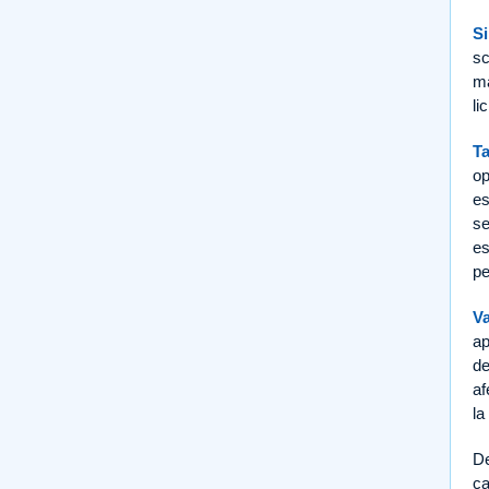
Si
sc
ma
li
Ta
op
es
se
es
pe
Va
ap
de
af
la
De
ca