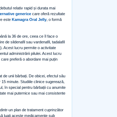
ebutul relativ rapid și durata mai
ternative generice
care oferă rezultate
re este
Kamagra Oral Jelly
, o formă
ână la 36 de ore, ceea ce îl face o
 de sildenafil sau vardenafil, tadalafil
). Acest lucru permite o activitate
tul administrării pilulei. Acest lucru
e care preferă o abordare mai puțin
at de unii bărbați. De obicei, efectul său
r 15 minute. Studiile clinice sugerează,
ul, în special pentru bărbații cu anumite
ltate mai puternice sau mai consistente
dintr-un plan de tratament cuprinzător
t să luați aceste medicamente sub