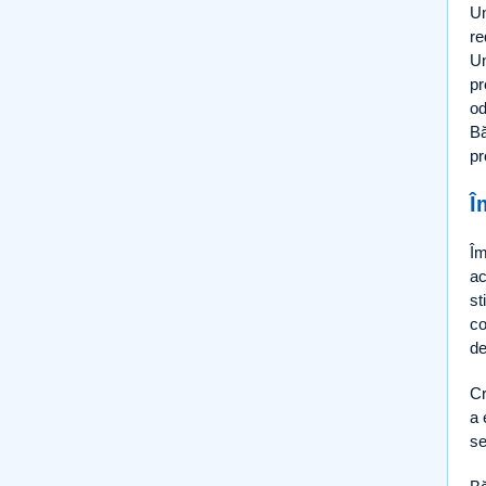
Un
re
Un
pr
od
Bă
pr
Î
Îm
ac
st
co
d
Cr
a 
se