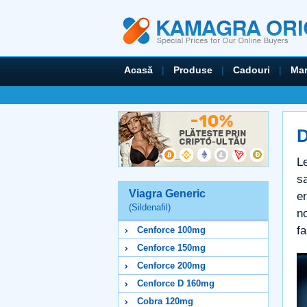
Acasă
|
Produse
|
Cadouri
|
Mar
D
L
s
Viagra Generic
er
(Sildenafil)
no
fa
Cenforce 100mg
Cenforce 150mg
Cenforce 200mg
Cenforce D 160mg
Cobra 120mg