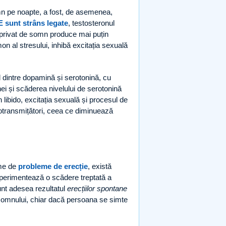
omn pe noapte, a fost, de asemenea,
E sunt strâns legate
, testosteronul
t privat de somn produce mai puțin
mon al stresului, inhibă excitația sexuală
ul dintre dopamină și serotonină, cu
nei și scăderea nivelului de serotonină
 libido, excitația sexuală și procesul de
rotransmițători, ceea ce diminuează
rme de
probleme de erecție
, există
xperimentează o scădere treptată a
unt adesea rezultatul
erecțiilor spontane
 somnului, chiar dacă persoana se simte