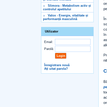
or
Slimora - Metabolism activ și
pe
controlul apetitului
Valox - Energie, vitalitate și
În
performanță masculină
so
co
Utilizator
în
as
Email:
af
Parolă:
Pr
ni
Înregistrare nouă
Ați uitat parola?
C
Bă
p
to
ac
or