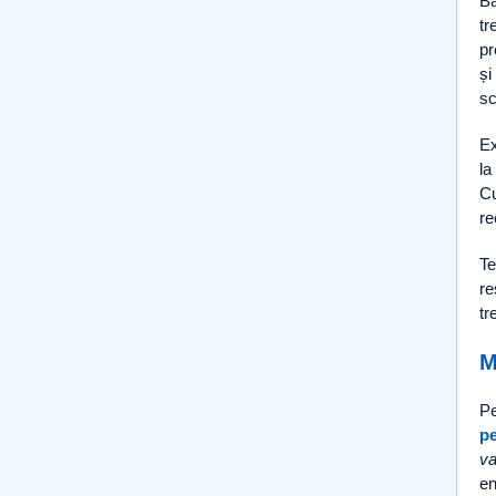
Bă
tr
p
și
sc
Ex
la
Cu
re
Te
re
tr
M
Pe
pe
va
e