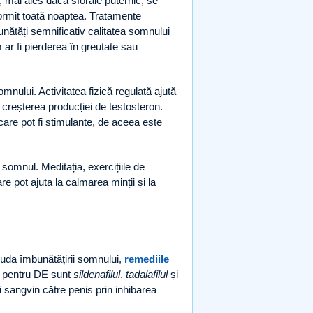
, mai ales dacă sforăie puternic, se
dormit toată noaptea. Tratamente
ătăți semnificativ calitatea somnului
 ar fi pierderea în greutate sau
omnului. Activitatea fizică regulată ajută
a creșterea producției de testosteron.
care pot fi stimulante, de aceea este
somnul. Meditația, exercițiile de
e pot ajuta la calmarea minții și la
iuda îmbunătățirii somnului,
remediile
ale pentru DE sunt
sildenafilul
,
tadalafilul
și
 sangvin către penis prin inhibarea