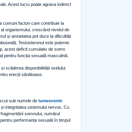
le. Acest lucru poate agrava indirect
i comuni factori care contribuie la
 al organismului, crescând nivelul de
ul și anxietatea pot duce la dificultăți
boseală. Testosteronul este puternic
mp, acest deficit cumulativ de somn
ial pentru funcția sexuală masculină.
i scăderea disponibilității oxidului
tru erecții sănătoase.
noscut sub numele de
tumescente
și integritatea sistemului nervos. Cu
 fragmentării somnului, numărul
e pentru performanța sexuală în timpul