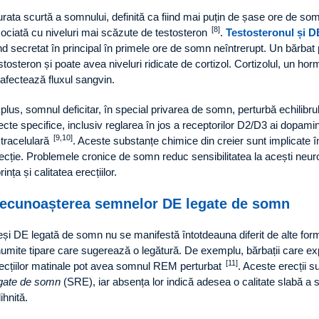
rata scurtă a somnului, definită ca fiind mai puțin de șase ore de s
[8]
ociată cu niveluri mai scăzute de testosteron
.
Testosteronul și D
ind secretat în principal în primele ore de somn neîntrerupt. Un bărba
stosteron și poate avea niveluri ridicate de cortizol. Cortizolul, un hor
 afectează fluxul sangvin.
 plus, somnul deficitar, în special privarea de somn, perturbă echilibr
ecte specifice, inclusiv reglarea în jos a receptorilor D2/D3 ai dopami
[9,10]
tracelulară
. Aceste substanțe chimice din creier sunt implicate în
ecție. Problemele cronice de somn reduc sensibilitatea la acești neu
rința și calitatea erecțiilor.
ecunoașterea semnelor DE legate de somn
și DE legată de somn nu se manifestă întotdeauna diferit de alte fo
umite tipare care sugerează o legătură. De exemplu, bărbații care e
[11]
ecțiilor matinale pot avea somnul REM perturbat
. Aceste erecții s
gate de somn
(SRE), iar absența lor indică adesea o calitate slabă a
ihnită.