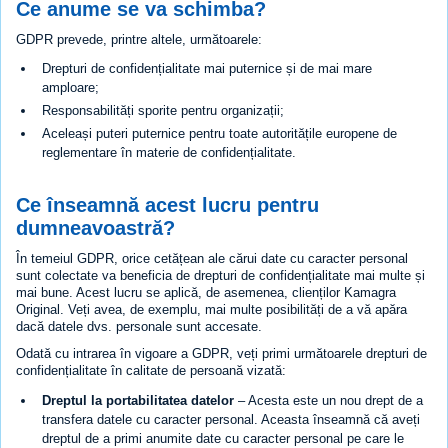
Ce anume se va schimba?
GDPR prevede, printre altele, următoarele:
Drepturi de confidențialitate mai puternice și de mai mare
amploare;
Responsabilități sporite pentru organizații;
Aceleași puteri puternice pentru toate autoritățile europene de
reglementare în materie de confidențialitate.
Ce înseamnă acest lucru pentru
dumneavoastră?
În temeiul GDPR, orice cetățean ale cărui date cu caracter personal
sunt colectate va beneficia de drepturi de confidențialitate mai multe și
mai bune. Acest lucru se aplică, de asemenea, clienților Kamagra
Original. Veți avea, de exemplu, mai multe posibilități de a vă apăra
dacă datele dvs. personale sunt accesate.
Odată cu intrarea în vigoare a GDPR, veți primi următoarele drepturi de
confidențialitate în calitate de persoană vizată:
Dreptul la portabilitatea datelor
– Acesta este un nou drept de a
transfera datele cu caracter personal. Aceasta înseamnă că aveți
dreptul de a primi anumite date cu caracter personal pe care le