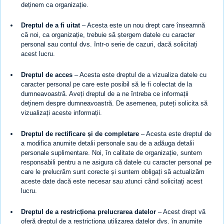
deținem ca organizație.
Dreptul de a fi uitat
– Acesta este un nou drept care înseamnă
că noi, ca organizație, trebuie să ștergem datele cu caracter
personal sau contul dvs. într-o serie de cazuri, dacă solicitați
acest lucru.
Dreptul de acces
– Acesta este dreptul de a vizualiza datele cu
caracter personal pe care este posibil să le fi colectat de la
dumneavoastră. Aveți dreptul de a ne întreba ce informații
deținem despre dumneavoastră. De asemenea, puteți solicita să
vizualizați aceste informații.
Dreptul de rectificare și de completare
– Acesta este dreptul de
a modifica anumite detalii personale sau de a adăuga detalii
personale suplimentare. Noi, în calitate de organizație, suntem
responsabili pentru a ne asigura că datele cu caracter personal pe
care le prelucrăm sunt corecte și suntem obligați să actualizăm
aceste date dacă este necesar sau atunci când solicitați acest
lucru.
Dreptul de a restricționa prelucrarea datelor
– Acest drept vă
oferă dreptul de a restricționa utilizarea datelor dvs. în anumite