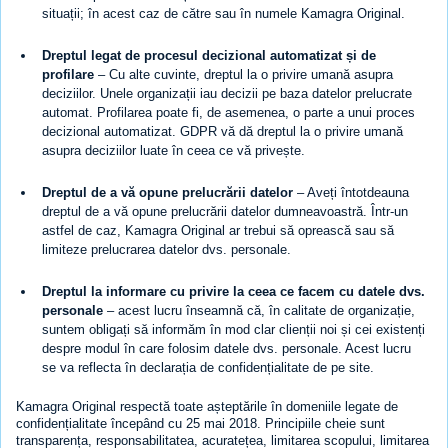
situații; în acest caz de către sau în numele Kamagra Original.
Dreptul legat de procesul decizional automatizat și de
profilare
– Cu alte cuvinte, dreptul la o privire umană asupra
deciziilor. Unele organizații iau decizii pe baza datelor prelucrate
automat. Profilarea poate fi, de asemenea, o parte a unui proces
decizional automatizat. GDPR vă dă dreptul la o privire umană
asupra deciziilor luate în ceea ce vă privește.
Dreptul de a vă opune prelucrării datelor
– Aveți întotdeauna
dreptul de a vă opune prelucrării datelor dumneavoastră. Într-un
astfel de caz, Kamagra Original ar trebui să oprească sau să
limiteze prelucrarea datelor dvs. personale.
Dreptul la informare cu privire la ceea ce facem cu datele dvs.
personale
– acest lucru înseamnă că, în calitate de organizație,
suntem obligați să informăm în mod clar clienții noi și cei existenți
despre modul în care folosim datele dvs. personale. Acest lucru
se va reflecta în declarația de confidențialitate de pe site.
Kamagra Original respectă toate așteptările în domeniile legate de
confidențialitate începând cu 25 mai 2018. Principiile cheie sunt
transparența, responsabilitatea, acuratețea, limitarea scopului, limitarea