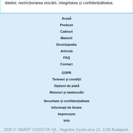
datelor, restricționarea stocării, integritatea și confidențialitatea.
Acasă
|
Produse
|
Cadouri
|
Marturii
|
Enciclopedia
|
Articole
|
FAQ
|
Contact
GDPR
|
Termeni și condiții
|
Opțiuni de plată
|
Retururi și rambursări
Securitate și confidențialitate
|
Informații de livrare
|
Impressum
|
Info
2026 © SMART LOGISTIK kft., Hegedus Gyula utca 13, 1136 Budapest,