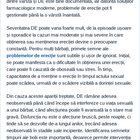
dintre vârstă și DE este bine documentată, iar datorită soluțiilor
farmacologice moderne, problemele de erecție pot fi
gestionate până la o vârstă înaintată.
Severitatea DE poate varia foarte mult, de la episoade ușoare
și sporadice la cazuri mai moderate și mai severe în care
obținerea sau menținerea erecției devine o preocupare
constantă. Pentru mulți bărbați, primele semne ale
problemelor de erecție
sunt subtile și ușor de ignorat. Inițial,
se poate manifesta ca o dificultate în obținerea unei erecții,
care poate fi cauzată de oboseală sau stres. În timp,
capacitatea de a menține o erecție în timpul actului sexual
poate scădea, urmată de o scădere vizibilă a dorinței sexuale.
Din cauza acestei apariții treptate, DE rămâne adesea
neobservată până când începe să interfereze cu viața sexuală
a unui bărbat, când afecțiunea poate fi avansată la o stare mai
gravă. Disfuncția nu este o afecțiune bruscă, peste noapte, ci
tinde să se dezvolte de-a lungul anilor, trecând adesea
neobservată în stadiile sale incipiente. Identificarea semnelor
timpurii ale bolii este importantă, deoarece permite intervenția