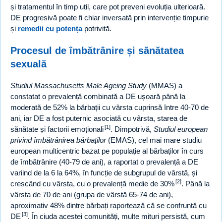
și tratamentul în timp util, care pot preveni evoluția ulterioară.
DE progresivă poate fi chiar inversată prin intervenție timpurie
și
remedii cu potența
potrivită.
Procesul de îmbătrânire și sănătatea
sexuală
Studiul Massachusetts Male Ageing Study
(MMAS) a
constatat o prevalență combinată a DE ușoară până la
moderată de 52% la bărbații cu vârsta cuprinsă între 40-70 de
ani, iar DE a fost puternic asociată cu vârsta, starea de
[1]
sănătate și factorii emoționali
. Dimpotrivă,
Studiul european
privind îmbătrânirea bărbaților
(EMAS), cel mai mare studiu
european multicentric bazat pe populație al bărbaților în curs
de îmbătrânire (40-79 de ani), a raportat o prevalență a DE
variind de la 6 la 64%, în funcție de subgrupul de vârstă, și
[2]
crescând cu vârsta, cu o prevalență medie de 30%
. Până la
vârsta de 70 de ani (grupa de vârstă 65-74 de ani),
aproximativ 48% dintre bărbați raportează că se confruntă cu
[3]
DE
. În ciuda acestei comunități, multe mituri persistă, cum