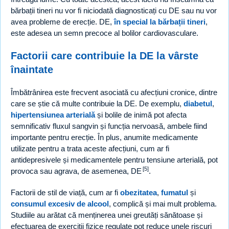
bărbații tineri nu vor fi niciodată diagnosticați cu DE sau nu vor
avea probleme de erecție. DE,
în special la bărbații tineri
,
este adesea un semn precoce al bolilor cardiovasculare.
Factorii care contribuie la DE la vârste
înaintate
Îmbătrânirea este frecvent asociată cu afecțiuni cronice, dintre
care se știe că multe contribuie la DE. De exemplu,
diabetul
,
hipertensiunea arterială
și bolile de inimă pot afecta
semnificativ fluxul sangvin și funcția nervoasă, ambele fiind
importante pentru erecție. În plus, anumite medicamente
utilizate pentru a trata aceste afecțiuni, cum ar fi
antidepresivele și medicamentele pentru tensiune arterială, pot
[5]
provoca sau agrava, de asemenea, DE
.
Factorii de stil de viață, cum ar fi
obezitatea
,
fumatul
și
consumul excesiv de alcool
, complică și mai mult problema.
Studiile au arătat că menținerea unei greutăți sănătoase și
efectuarea de exerciții fizice regulate pot reduce unele riscuri