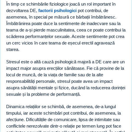
În timp ce schimbările fiziologice joacă un rol important în
dezvoltarea DE,
factorii psihologici
pot contribui, de
asemenea, în special pe măsură ce bărbații îmbătrânesc.
Îmbătrânirea poate duce la sentimente de inadecvare sau la
teama de a-și pierde masculinitatea, ceea ce poate contribui la
scăderea performanțelor sexuale. Aceste sentimente pot crea
un cerc vicios în care teama de eșecul erectil agravează
starea.
Stresul este o altă cauză psihologică majoră a DE care are un
impact major asupra erecțiilor sănătoase. Fie că provine de la
locul de muncă, de la viața de familie sau de la alte
responsabilități personale, stresul poate avea un impact
asupra sănătății mentale și fizice, ducând la reducerea dorinței
sexuale și la probleme de performanță.
Dinamica relațiilor se schimbă, de asemenea, de-a lungul
timpului, iar aceste schimbări pot contribui, de asemenea, la
afecțiune. Dificultățile de comunicare, lipsa de intimitate sau
conflictele nerezolvate dintr-o relație pe termen lung pot face