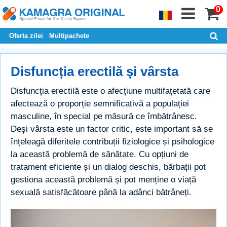
0
Oferta zilei
Multipachete
Disfuncția erectilă și vârsta
Disfuncția erectilă este o afecțiune multifațetată care
afectează o proporție semnificativă a populației
masculine, în special pe măsură ce îmbătrânesc.
Deși vârsta este un factor critic, este important să se
înțeleagă diferitele contribuții fiziologice și psihologice
la această problemă de sănătate. Cu opțiuni de
tratament eficiente și un dialog deschis, bărbații pot
gestiona această problemă și pot menține o viață
sexuală satisfăcătoare până la adânci bătrâneți.