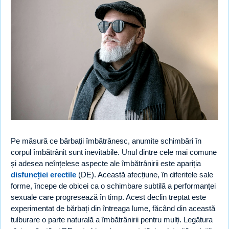
Pe măsură ce bărbații îmbătrânesc, anumite schimbări în
corpul îmbătrânit sunt inevitabile. Unul dintre cele mai comune
și adesea neînțelese aspecte ale îmbătrânirii este apariția
disfuncției erectile
(DE). Această afecțiune, în diferitele sale
forme, începe de obicei ca o schimbare subtilă a performanței
sexuale care progresează în timp. Acest declin treptat este
experimentat de bărbați din întreaga lume, făcând din această
tulburare o parte naturală a îmbătrânirii pentru mulți. Legătura