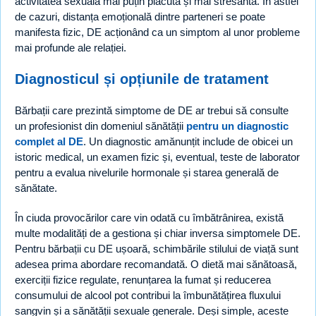
activitatea sexuală mai puțin plăcută și mai stresantă. În astfel
de cazuri, distanța emoțională dintre parteneri se poate
manifesta fizic, DE acționând ca un simptom al unor probleme
mai profunde ale relației.
Diagnosticul și opțiunile de tratament
Bărbații care prezintă simptome de DE ar trebui să consulte
un profesionist din domeniul sănătății
pentru un diagnostic
complet al DE
. Un diagnostic amănunțit include de obicei un
istoric medical, un examen fizic și, eventual, teste de laborator
pentru a evalua nivelurile hormonale și starea generală de
sănătate.
În ciuda provocărilor care vin odată cu îmbătrânirea, există
multe modalități de a gestiona și chiar inversa simptomele DE.
Pentru bărbații cu DE ușoară, schimbările stilului de viață sunt
adesea prima abordare recomandată. O dietă mai sănătoasă,
exerciții fizice regulate, renunțarea la fumat și reducerea
consumului de alcool pot contribui la îmbunătățirea fluxului
sangvin și a sănătății sexuale generale. Deși simple, aceste