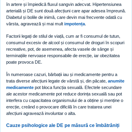
în artere și împiedică fluxul sangvin adecvat. Hipertensiunea
arterială și DE sunt două afecțiuni care apar adesea împreună.
Diabetul și bolile de inimă, care devin mai frecvente odată cu
vârsta, agravează și mai mult
impotența
.
Factorii legați de stilul de viață, cum ar fi consumul de tutun,
consumul excesiv de alcool și consumul de droguri în scopuri
recreative, pot, de asemenea, afecta vasele de sânge și
terminațiile nervoase responsabile de erecție, iar obezitatea
poate provoca DE.
În numeroase cazuri, bărbații iau și medicamente pentru a
trata diverse afecțiuni legate de vârstă și, din păcate,
anumite
medicamente
pot bloca funcția sexuală. Efectele secundare
ale acestor medicamente pot reduce dorința sexuală sau pot
interfera cu capacitatea organismului de a obține și menține o
erecție, creând o provocare dificilă în care tratarea unei
afecțiuni agravează involuntar o alta.
Cauze psihologice ale DE pe măsură ce îmbătrâniți