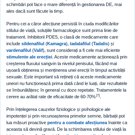
schimbări pot face o mare diferență în gestionarea DE, mai
ales dacă sunt făcute la timp.
Pentru cei a căror afecțiune persistă în ciuda modificărilor
stilului de viață, soluțiile farmacologice sunt prima linie de
tratament. Inhibitorii PDE5, o clasă de medicamente care
include
sildenafilul
(
Kamagra
),
tadalafilul
(
Tadalis
) și
vardenafilul
(
Valif
), sunt considerați a fi cele mai eficiente
stimulente ale erecției
. Aceste medicamente acționează prin
creșterea fluxului sangvin la nivelul penisului, făcând mai
ușoară obținerea și menținerea unei erecții în timpul activității
sexuale. Este important să rețineți că aceste medicamente
uneori nu funcționează prima dată când le luați, dar rezultatele
se îmbunătățesc în general cu doze repetate. Tratamentele la
[7]
cerere au arătat rate de eficacitate de 60-70%
.
Prin înțelegerea cauzelor fiziologice și psihologice ale
impotenței și prin recunoașterea primelor semne, bărbații pot
lua măsuri proactive
pentru a combate afecțiunea
înainte ca
aceasta să devină gravă. De la schimbarea stilului de viață la