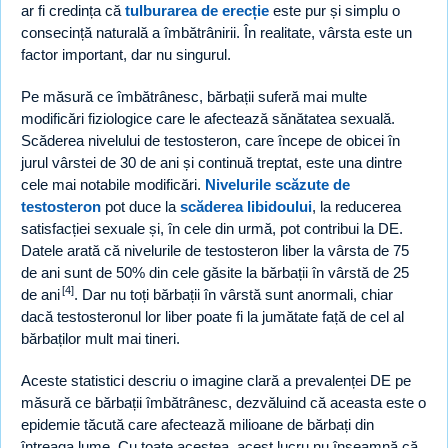
ar fi credința că
tulburarea de erecție
este pur și simplu o
consecință naturală a îmbătrânirii. În realitate, vârsta este un
factor important, dar nu singurul.
Pe măsură ce îmbătrânesc, bărbații suferă mai multe
modificări fiziologice care le afectează sănătatea sexuală.
Scăderea nivelului de testosteron, care începe de obicei în
jurul vârstei de 30 de ani și continuă treptat, este una dintre
cele mai notabile modificări.
Nivelurile scăzute de
testosteron
pot duce la
scăderea libidoului
, la reducerea
satisfacției sexuale și, în cele din urmă, pot contribui la DE.
Datele arată că nivelurile de testosteron liber la vârsta de 75
de ani sunt de 50% din cele găsite la bărbații în vârstă de 25
[4]
de ani
. Dar nu toți bărbații în vârstă sunt anormali, chiar
dacă testosteronul lor liber poate fi la jumătate față de cel al
bărbaților mult mai tineri.
Aceste statistici descriu o imagine clară a prevalenței DE pe
măsură ce bărbații îmbătrânesc, dezvăluind că aceasta este o
epidemie tăcută care afectează milioane de bărbați din
întreaga lume. Cu toate acestea, acest lucru nu înseamnă că