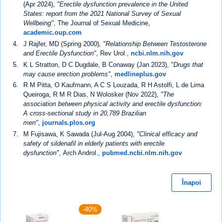
(Apr 2024),
"Erectile dysfunction prevalence in the United
States: report from the 2021 National Survey of Sexual
Wellbeing"
, The Journal of Sexual Medicine,
academic.oup.com
J Rajfer, MD (Spring 2000),
"Relationship Between Testosterone
and Erectile Dysfunction"
, Rev Urol.,
ncbi.nlm.nih.gov
K L Stratton, D C Dugdale, B Conaway (Jan 2023),
"Drugs that
may cause erection problems"
,
medlineplus.gov
R M Pitta, O Kaufmann, A C S Louzada, R H Astolfi, L de Lima
Queiroga, R M R Dias, N Wolosker (Nov 2022),
"The
association between physical activity and erectile dysfunction:
A cross-sectional study in 20,789 Brazilian
men"
,
journals.plos.org
M Fujisawa, K Sawada (Jul-Aug 2004),
"Clinical efficacy and
safety of sildenafil in elderly patients with erectile
dysfunction"
, Arch Androl.,
pubmed.ncbi.nlm.nih.gov
Înapoi
-40%