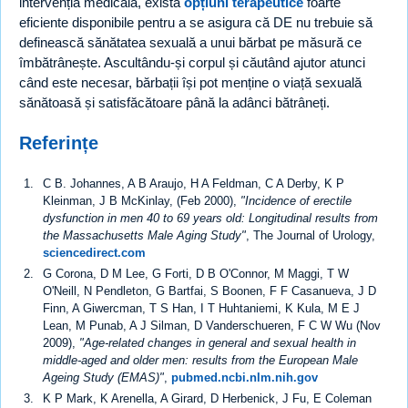
intervenția medicală, există
opțiuni terapeutice
foarte
eficiente disponibile pentru a se asigura că DE nu trebuie să
definească sănătatea sexuală a unui bărbat pe măsură ce
îmbătrânește. Ascultându-și corpul și căutând ajutor atunci
când este necesar, bărbații își pot menține o viață sexuală
sănătoasă și satisfăcătoare până la adânci bătrâneți.
Referințe
C B. Johannes, A B Araujo, H A Feldman, C A Derby, K P
Kleinman, J B McKinlay, (Feb 2000),
"Incidence of erectile
dysfunction in men 40 to 69 years old: Longitudinal results from
the Massachusetts Male Aging Study"
, The Journal of Urology,
sciencedirect.com
G Corona, D M Lee, G Forti, D B O'Connor, M Maggi, T W
O'Neill, N Pendleton, G Bartfai, S Boonen, F F Casanueva, J D
Finn, A Giwercman, T S Han, I T Huhtaniemi, K Kula, M E J
Lean, M Punab, A J Silman, D Vanderschueren, F C W Wu (Nov
2009),
"Age-related changes in general and sexual health in
middle-aged and older men: results from the European Male
Ageing Study (EMAS)"
,
pubmed.ncbi.nlm.nih.gov
K P Mark, K Arenella, A Girard, D Herbenick, J Fu, E Coleman