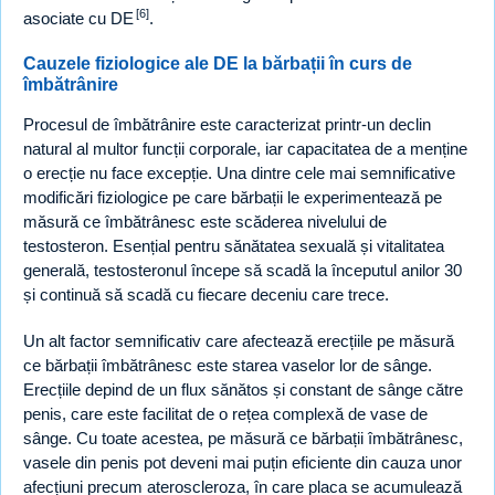
[6]
asociate cu DE
.
Cauzele fiziologice ale DE la bărbații în curs de
îmbătrânire
Procesul de îmbătrânire este caracterizat printr-un declin
natural al multor funcții corporale, iar capacitatea de a menține
o erecție nu face excepție. Una dintre cele mai semnificative
modificări fiziologice pe care bărbații le experimentează pe
măsură ce îmbătrânesc este scăderea nivelului de
testosteron. Esențial pentru sănătatea sexuală și vitalitatea
generală, testosteronul începe să scadă la începutul anilor 30
și continuă să scadă cu fiecare deceniu care trece.
Un alt factor semnificativ care afectează erecțiile pe măsură
ce bărbații îmbătrânesc este starea vaselor lor de sânge.
Erecțiile depind de un flux sănătos și constant de sânge către
penis, care este facilitat de o rețea complexă de vase de
sânge. Cu toate acestea, pe măsură ce bărbații îmbătrânesc,
vasele din penis pot deveni mai puțin eficiente din cauza unor
afecțiuni precum ateroscleroza, în care placa se acumulează