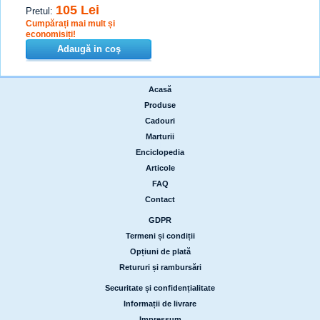
105 Lei
Pretul:
Cumpărați mai mult și
economisiți!
Adaugă in coş
Acasă
|
Produse
|
Cadouri
|
Marturii
|
Enciclopedia
|
Articole
|
FAQ
|
Contact
GDPR
|
Termeni și condiții
|
Opțiuni de plată
|
Retururi și rambursări
Securitate și confidențialitate
|
Informații de livrare
|
Impressum