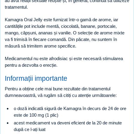
au avut relații sexuale reușite și, în general, continuă să utilizeze
tratamentul.
Kamagra Oral Jelly este furnizat într-o gamă de arome, iar
cantitățile pot include mentă, ciocolată, banane, portocale,
mango, căpșuni, ananas și vanilie. O selecție de arome mixte
va fi trimisă în fiecare comandă. Din păcate, nu suntem în
măsură să trimitem arome specifice.
Medicamentul nu este afrodisiac și este necesară stimularea
pentru a dezvolta o erecție.
Informații importante
Pentru a obține cele mai bune rezultate din tratamentul
dumneavoastră, vă rugăm să citiți cu atenție următoarele:
o doză indicată sigură de Kamagra în decurs de 24 de ore
este de 100 mg (1 plic)
acest medicament va deveni eficient de la 20 de minute
după ce l-ați luat