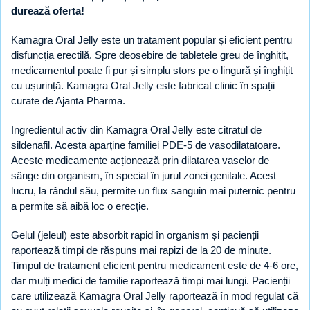
durează oferta!
Kamagra Oral Jelly este un tratament popular și eficient pentru
disfuncția erectilă. Spre deosebire de tabletele greu de înghițit,
medicamentul poate fi pur și simplu stors pe o lingură și înghițit
cu ușurință. Kamagra Oral Jelly este fabricat clinic în spații
curate de Ajanta Pharma.
Ingredientul activ din Kamagra Oral Jelly este citratul de
sildenafil. Acesta aparține familiei PDE-5 de vasodilatatoare.
Aceste medicamente acționează prin dilatarea vaselor de
sânge din organism, în special în jurul zonei genitale. Acest
lucru, la rândul său, permite un flux sanguin mai puternic pentru
a permite să aibă loc o erecție.
Gelul (jeleul) este absorbit rapid în organism și pacienții
raportează timpi de răspuns mai rapizi de la 20 de minute.
Timpul de tratament eficient pentru medicament este de 4-6 ore,
dar mulți medici de familie raportează timpi mai lungi. Pacienții
care utilizează Kamagra Oral Jelly raportează în mod regulat că