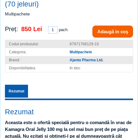
(70 jeleuri)
Multipachete
Preț:
850 Lei
pach.
Adaugă in coş
Codul produsului:
87971766129-10
Categoria:
Multipachete
Brand:
Ajanta Pharma Ltd.
Disponibilitatea:
In stoc
Rezumat
Rezumat
Aceasta este o ofertă specială pentru o comandă în vrac de
Kamagra Oral Jelly 100 mg la cel mai bun preț de pe piața
actuală. Nu ezitați și obțineți-l pe al dumneavoastră cât