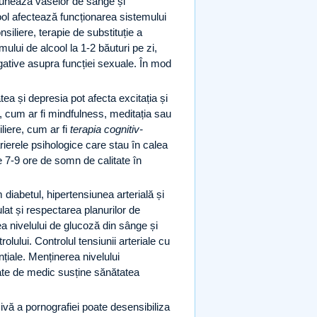
nează vaselor de sânge și
ool afectează funcționarea sistemului
siliere, terapie de substituție a
lui de alcool la 1-2 băuturi pe zi,
gative asupra funcției sexuale. În mod
ea și depresia pot afecta excitația și
, cum ar fi mindfulness, meditația sau
liere, cum ar fi
terapia cognitiv-
ierele psihologice care stau în calea
de 7-9 ore de somn de calitate în
diabetul, hipertensiunea arterială și
lat și respectarea planurilor de
a nivelului de glucoză din sânge și
lului. Controlul tensiunii arteriale cu
iale. Menținerea nivelului
date de medic susține sănătatea
vă a pornografiei poate desensibiliza