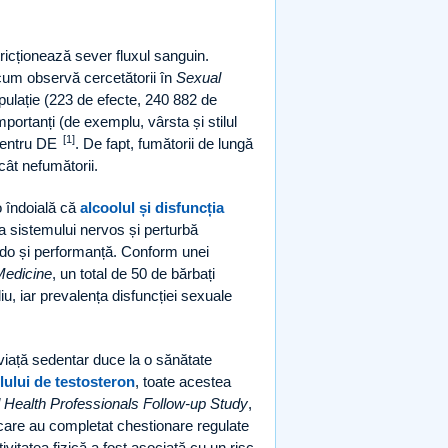
icționează sever fluxul sanguin.
cum observă cercetătorii în
Sexual
pulație (223 de efecte, 240 882 de
mportanți (de exemplu, vârsta și stilul
[1]
 pentru DE
. De fapt, fumătorii de lungă
ât nefumătorii.
o îndoială că
alcoolul și disfuncția
 sistemului nervos și perturbă
ibido și performanță. Conform unei
Medicine
, un total de 50 de bărbați
diu, iar prevalența disfuncției sexuale
 viață sedentar duce la o sănătate
lului de testosteron
, toate acestea
 Health Professionals Follow-up Study
,
 care au completat chestionare regulate
vitatea fizică a fost asociată cu un risc