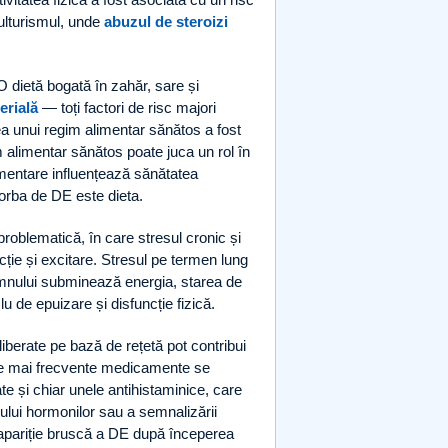
culturismul, unde
abuzul de steroizi
O dietă bogată în zahăr, sare și
erială
— toți factori de risc majori
 unui regim alimentar sănătos a fost
 alimentar sănătos poate juca un rol în
limentare influențează sănătatea
vorba de DE este dieta.
problematică, în care stresul cronic și
cție și excitare. Stresul pe termen lung
omnului subminează energia, starea de
u de epuizare și disfuncție fizică.
erate pe bază de rețetă pot contribui
ele mai frecvente medicamente se
e și chiar unele antihistaminice, care
lului hormonilor sau a semnalizării
e apariție bruscă a DE după începerea