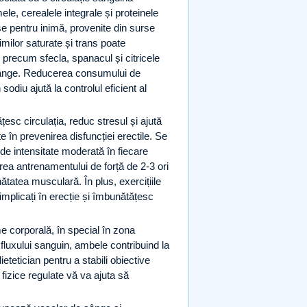
ele, cerealele integrale și proteinele
se pentru inimă, provenite din surse
milor saturate și trans poate
precum sfecla, spanacul și citricele
e sânge. Reducerea consumului de
odiu ajută la controlul eficient al
țesc circulația, reduc stresul și ajută
 în prevenirea disfuncției erectile. Se
de intensitate moderată în fiecare
rea antrenamentului de forță de 2-3 ori
tatea musculară. În plus, exercițiile
 implicați în erecție și îmbunătățesc
corporală, în special în zona
luxului sanguin, ambele contribuind la
tetician pentru a stabili obiective
fizice regulate vă va ajuta să