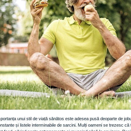
portanța unui stil de viață sănătos este adesea pusă deoparte de joburil
nstante și listele interminabile de sarcini. Mulți oameni se trezesc c