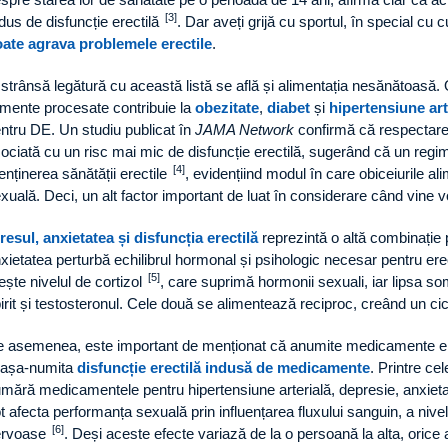
[3]
dus de disfuncție erectilă
. Dar aveți grijă cu sportul, în special cu 
ate agrava problemele erectile
.
 strânsă legătură cu această listă se află și alimentația nesănătoasă. 
imente procesate contribuie la
obezitate
,
diabet
și
hipertensiune art
ntru DE. Un studiu publicat în
JAMA Network
confirmă că respectarea
ociată cu un risc mai mic de disfuncție erectilă, sugerând că un regim
[4]
nținerea sănătății erectile
, evidențiind modul în care obiceiurile a
xuală. Deci, un alt factor important de luat în considerare când vine 
resul, anxietatea și disfuncția erectilă
reprezintă o altă combinație 
xietatea perturbă echilibrul hormonal și psihologic necesar pentru ere
[5]
ește nivelul de cortizol
, care suprimă hormonii sexuali, iar lipsa s
irit și testosteronul. Cele două se alimentează reciproc, creând un cicl
 asemenea, este important de menționat că anumite medicamente elib
 așa-numita
disfuncție erectilă indusă de medicamente
. Printre c
mără medicamentele pentru hipertensiune arterială, depresie, anxietat
t afecta performanța sexuală prin influențarea fluxului sanguin, a nive
[6]
ervoase
. Deși aceste efecte variază de la o persoană la alta, oric