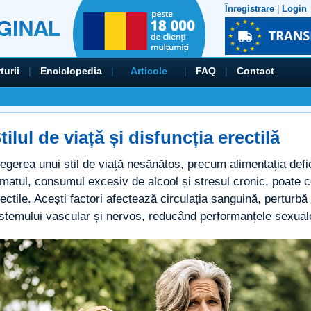
Înregistrare
|
Login
turii
|
Enciclopedia
|
Articole
|
FAQ
|
Contact
tilul de viață și disfuncția erectilă
egerea unui stil de viață nesănătos, precum alimentația deficit
matul, consumul excesiv de alcool și stresul cronic, poate con
ectile. Acești factori afectează circulația sanguină, perturb
istemului vascular și nervos, reducând performanțele sexuale