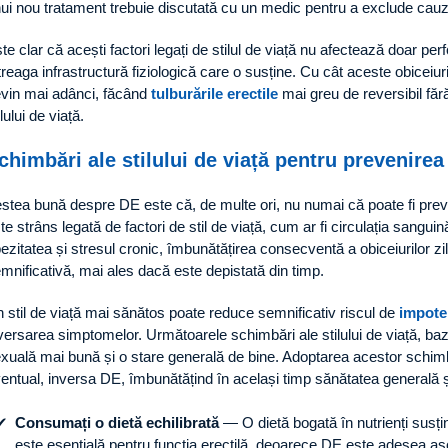
ui nou tratament trebuie discutată cu un medic pentru a exclude ca
te clar că acești factori legați de stilul de viață nu afectează doar p
treaga infrastructură fiziologică care o susține. Cu cât aceste obiceiur
vin mai adânci, făcând
tulburările erectile
mai greu de reversibil făr
ilului de viață.
chimbări ale stilului de viață pentru prevenirea 
stea bună despre DE este că, de multe ori, nu numai că poate fi prev
te strâns legată de factori de stil de viață, cum ar fi circulația sangui
ezitatea și stresul cronic, îmbunătățirea consecventă a obiceiurilor z
mnificativă, mai ales dacă este depistată din timp.
 stil de viață mai sănătos poate reduce semnificativ riscul de
impote
versarea simptomelor. Următoarele schimbări ale stilului de viață, b
xuală mai bună și o stare generală de bine. Adoptarea acestor schimbăr
entual, inversa DE, îmbunătățind în același timp sănătatea generală și 
Consumați o dietă echilibrată
— O dietă bogată în nutrienți susț
este esențială pentru funcția erectilă, deoarece DE este adesea as