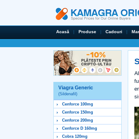
Acasă
|
Produse
|
Cadouri
|
Mar
S
Al
fu
Viagra Generic
er
(Sildenafil)
s
Cenforce 100mg
Cenforce 150mg
Cenforce 200mg
Cenforce D 160mg
Cobra 120mg