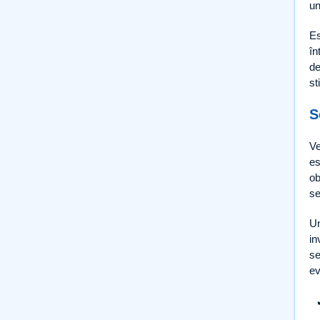
un
Es
în
de
st
S
Ve
es
ob
se
Un
in
se
ev