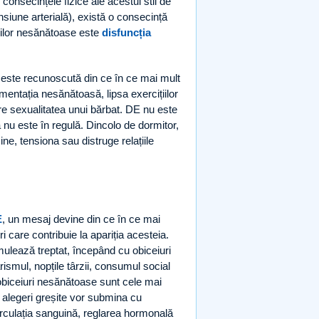
onsecințele fizice ale acestui stil de
nsiune arterială), există o consecință
rilor nesănătoase este
disfuncția
este recunoscută din ce în ce mai mult
mentația nesănătoasă, lipsa exercițiilor
cere sexualitatea unui bărbat. DE nu este
 nu este în regulă. Dincolo de dormitor,
e, tensiona sau distruge relațiile
E
, un mesaj devine din ce în ce mai
i care contribuie la apariția acesteia.
ulează treptat, începând cu obiceiuri
ismul, nopțile târzii, consumul social
 obiceiuri nesănătoase sunt cele mai
 alegeri greșite vor submina cu
irculația sanguină, reglarea hormonală