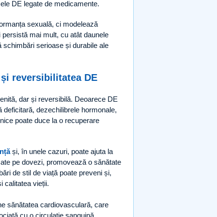
uzele DE legate de medicamente.
erformanța sexuală, ci modelează
i persistă mai mult, cu atât daunele
ă schimbări serioase și durabile ale
și reversibilitatea DE
enită, dar și reversibilă. Deoarece DE
nă deficitară, dezechilibrele hormonale,
ilnice poate duce la o recuperare
nță
și, în unele cazuri, poate ajuta la
azate pe dovezi, promovează o sănătate
i de stil de viață poate preveni și,
calitatea vieții.
ine sănătatea cardiovasculară, care
ociată cu o circulație sanguină