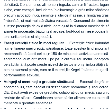
deficitară. Consumul de alimente integrale, cum ar fi fructele, legum
slabe, este esențial. Includerea în alimentație a grăsimilor sănătoa
precum avocado, nuci, semințe și ulei de măsline, și limitarea grăsi
îmbunătăți și mai mult sănătatea vasculară. Consumul de alimente 
susține producția de oxid nitric, care ajută la dilatarea vaselor d
alimente procesate, băuturi zaharoase, fast-food și mese bogate în s
tensiunii arteriale și al greutății.
Faceți exerciții fizice în mod regulat
— Exercițiile fizice îmbunătă
la menținerea unei greutăți sănătoase, toate acestea fiind importante
recomandă să faceți cel puțin 150 de minute de activitate aerobică 
săptămână, cum ar fi mersul pe jos, ciclismul sau înotul. Incorpora
pe săptămână poate crește nivelul de testosteron și îmbunătăți sănă
pentru planșeul pelvin, cum ar fi exercițiile Kegel, întăresc mușchii
performanțele sexuale.
Atingeți și mențineți o greutate sănătoasă
— Excesul de grăsime 
abdomenului, este asociat cu dezechilibre hormonale și reducerea f
DE. Dacă aveți exces de greutate, colaborați cu un medic sau un die
realiste de slăbire. Combinarea schimbărilor alimentare cu exerciții 
mențineți o greutate sănătoasă.