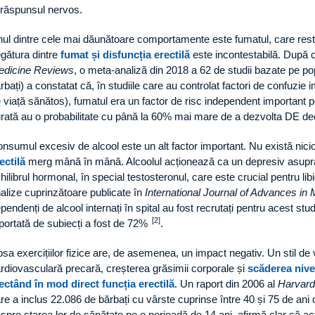
 răspunsul nervos.
ul dintre cele mai dăunătoare comportamente este fumatul, care restr
gătura dintre
fumat și disfuncția erectilă
este incontestabilă. După 
dicine Reviews
, o meta-analiză din 2018 a 62 de studii bazate pe po
rbați) a constatat că, în studiile care au controlat factori de confuzie i
 viață sănătos), fumatul era un factor de risc independent important
rată au o probabilitate cu până la 60% mai mare de a dezvolta DE dec
nsumul excesiv de alcool este un alt factor important. Nu există nici
ectilă
merg mână în mână. Alcoolul acționează ca un depresiv asupra
hilibrul hormonal, în special testosteronul, care este crucial pentru l
alize cuprinzătoare publicate în
International Journal of Advances in 
pendenți de alcool internați în spital au fost recrutați pentru acest stu
[2]
portată de subiecți a fost de 72%
.
psa exercițiilor fizice are, de asemenea, un impact negativ. Un stil de
rdiovasculară precară, creșterea grăsimii corporale și
scăderea nive
ectând în mod direct funcția erectilă
. Un raport din 2006 al
Harvard
re a inclus 22.086 de bărbați cu vârste cuprinse între 40 și 75 de ani
spre starea lor de sănătate pe o perioadă de 14 ani, afirmă clar că acti