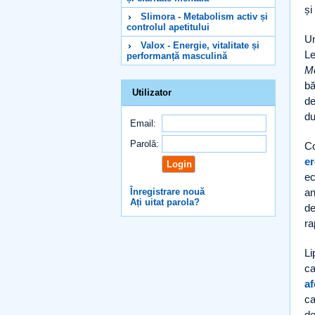
și
Slimora - Metabolism activ și
controlul apetitului
Un
Valox - Energie, vitalitate și
Le
performanță masculină
Me
bă
Utilizator
de
du
Email:
Parolă:
Co
er
ec
Înregistrare nouă
an
Ați uitat parola?
de
ra
Li
ca
af
ca
de