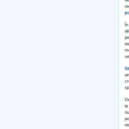
re
po
În
al
pe
as
me
se
St
an
cr
sp
De
la
nu
po
n