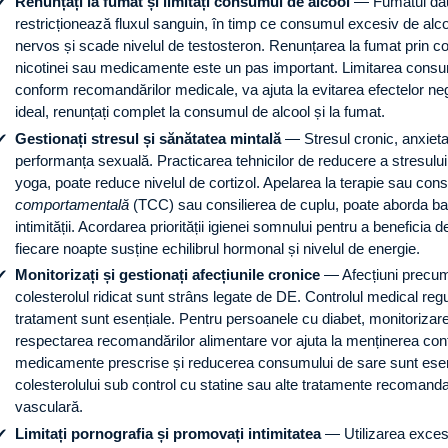
Renunțați la fumat și limitați consumul de alcool
— Fumatul dău
restricționează fluxul sanguin, în timp ce consumul excesiv de alc
nervos și scade nivelul de testosteron. Renunțarea la fumat prin con
nicotinei sau medicamente este un pas important. Limitarea consumu
conform recomandărilor medicale, va ajuta la evitarea efectelor ne
ideal, renunțați complet la consumul de alcool și la fumat.
Gestionați stresul și sănătatea mintală
— Stresul cronic, anxietat
performanța sexuală. Practicarea tehnicilor de reducere a stresului
yoga, poate reduce nivelul de cortizol. Apelarea la terapie sau consi
comportamentală
(TCC) sau consilierea de cuplu, poate aborda bar
intimității. Acordarea priorității igienei somnului pentru a beneficia 
fiecare noapte susține echilibrul hormonal și nivelul de energie.
Monitorizați și gestionați afecțiunile cronice
— Afecțiuni precum 
colesterolul ridicat sunt strâns legate de DE. Controlul medical regu
tratament sunt esențiale. Pentru persoanele cu diabet, monitorizare
respectarea recomandărilor alimentare vor ajuta la menținerea contro
medicamente prescrise și reducerea consumului de sare sunt esenț
colesterolului sub control cu statine sau alte tratamente recoman
vasculară.
Limitați pornografia și promovați intimitatea
— Utilizarea excesi