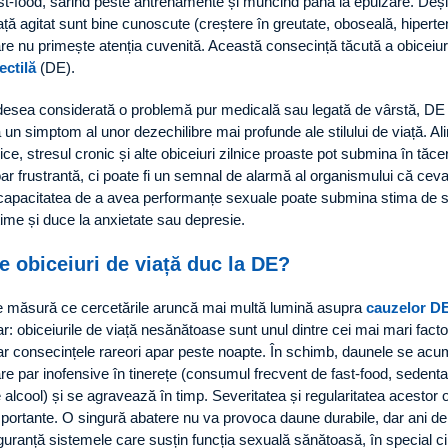
st-food, sărind peste antrenamente și muncind până la epuizare. Deși c
ață agitat sunt bine cunoscute (creștere în greutate, oboseală, hiperte
re nu primește atenția cuvenită. Această consecință tăcută a obiceiu
ectilă
(DE).
esea considerată o problemă pur medicală sau legată de vârstă, DE 
 un simptom al unor dezechilibre mai profunde ale stilului de viață. Ali
zice, stresul cronic și alte obiceiuri zilnice proaste pot submina în tă
ar frustrantă, ci poate fi un semnal de alarmă al organismului că ceva
capacitatea de a avea performanțe sexuale poate submina stima de sin
time și duce la anxietate sau depresie.
e obiceiuri de viață duc la DE?
 măsură ce cercetările aruncă mai multă lumină asupra
cauzelor D
ar: obiceiurile de viață nesănătoase sunt unul dintre cei mai mari factor
r consecințele rareori apar peste noapte. În schimb, daunele se acum
re par inofensive în tinerețe (consumul frecvent de fast-food, sedentar
 alcool) și se agravează în timp. Severitatea și regularitatea acestor
portante. O singură abatere nu va provoca daune durabile, dar ani de
guranță sistemele care susțin funcția sexuală sănătoasă, în special c