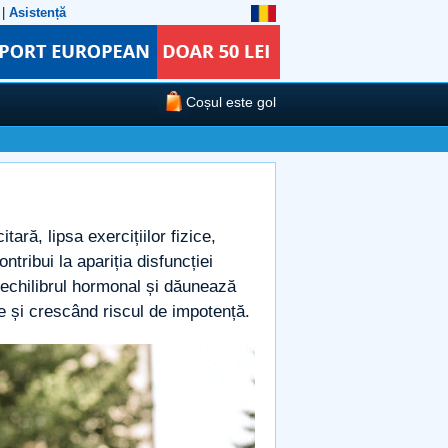
|
Asistență
Coșul este gol
ară, lipsa exercițiilor fizice,
tribui la apariția disfuncției
ă echilibrul hormonal și dăunează
 și crescând riscul de impotență.