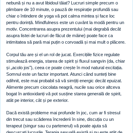
nebună și nu a avut libidoul tăiat? Lucruri simple precum o
plimbare de 10 minute, o pauză de respirație profundă sau
chiar o întindere de yoga vă pot calma mintea și face loc
pentru dorință. Mindfulness este un cuvânt la modă pentru un
motiv. Concentrarea asupra prezentului (mai degrabă decât
asupra listei de lucruri de făcut de mâine) poate face ca
intimitatea să pară mai puțin o corvoadă și mai mult o plăcere.
Corpul tău are și el un rol de jucat. Exercițiile fizice regulate
stimulează energia, starea de spirit și fluxul sangvin (da, chiar
și „acolo jos”), ceea ce poate crește în mod natural excitația.
Somnul este un factor important. Atunci când sunteți bine
odihnit, este mai probabil să vă simțiți energic decât epuizat.
Alimente precum ciocolata neagră, nucile sau orice altceva
bogat în antioxidanți vă pot susține starea generală de spirit,
atât pe interior, cât și pe exterior.
Dacă există probleme mai profunde în joc, cum ar fi stresul
din trecut sau scăderea încrederii în sine, discuția cu un
terapeut (singur sau cu partenerul) vă poate ajuta să
descurcați lucrurile. Terapia sexuală există și nu este atât de