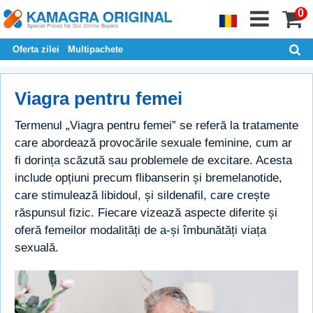
0
Oferta zilei
Multipachete
Viagra pentru femei
Termenul „Viagra pentru femei” se referă la tratamente
care abordează provocările sexuale feminine, cum ar
fi dorința scăzută sau problemele de excitare. Acesta
include opțiuni precum flibanserin și bremelanotide,
care stimulează libidoul, și sildenafil, care crește
răspunsul fizic. Fiecare vizează aspecte diferite și
oferă femeilor modalități de a-și îmbunătăți viața
sexuală.