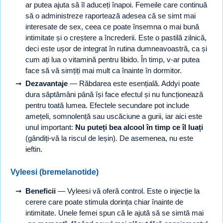
ar putea ajuta să îl aduceți înapoi. Femeile care continuă
să o administreze raportează adesea că se simt mai
interesate de sex, ceea ce poate însemna o mai bună
intimitate și o creștere a încrederii. Este o pastilă zilnică,
deci este ușor de integrat în rutina dumneavoastră, ca și
cum ați lua o vitamină pentru libido. În timp, v-ar putea
face să vă simțiți mai mult ca înainte în dormitor.
Dezavantaje
— Răbdarea este esențială. Addyi poate
dura săptămâni până își face efectul și nu funcționează
pentru toată lumea. Efectele secundare pot include
amețeli, somnolență sau uscăciune a gurii, iar aici este
unul important:
Nu puteți bea alcool în timp ce îl luați
(gândiți-vă la riscul de leșin). De asemenea, nu este
ieftin.
Vyleesi (bremelanotide)
Beneficii
— Vyleesi vă oferă control. Este o injecție la
cerere care poate stimula dorința chiar înainte de
intimitate. Unele femei spun că le ajută să se simtă mai