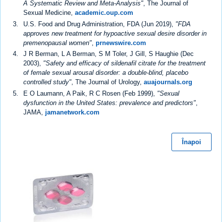
A Systematic Review and Meta-Analysis"
, The Journal of
Sexual Medicine,
academic.oup.com
U.S. Food and Drug Administration, FDA (Jun 2019),
"FDA
approves new treatment for hypoactive sexual desire disorder in
premenopausal women"
,
prnewswire.com
J R Berman, L A Berman, S M Toler, J Gill, S Haughie (Dec
2003),
"Safety and efficacy of sildenafil citrate for the treatment
of female sexual arousal disorder: a double-blind, placebo
controlled study"
, The Journal of Urology,
auajournals.org
E O Laumann, A Paik, R C Rosen (Feb 1999),
"Sexual
dysfunction in the United States: prevalence and predictors"
,
JAMA,
jamanetwork.com
Înapoi