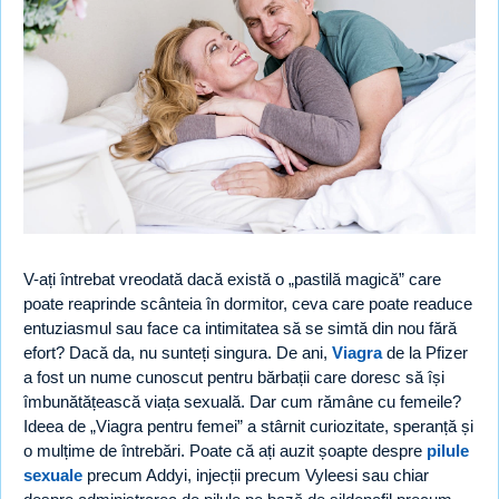
V-ați întrebat vreodată dacă există o „pastilă magică” care
poate reaprinde scânteia în dormitor, ceva care poate readuce
entuziasmul sau face ca intimitatea să se simtă din nou fără
efort? Dacă da, nu sunteți singura. De ani,
Viagra
de la Pfizer
a fost un nume cunoscut pentru bărbații care doresc să își
îmbunătățească viața sexuală. Dar cum rămâne cu femeile?
Ideea de „Viagra pentru femei” a stârnit curiozitate, speranță și
o mulțime de întrebări. Poate că ați auzit șoapte despre
pilule
sexuale
precum Addyi, injecții precum Vyleesi sau chiar