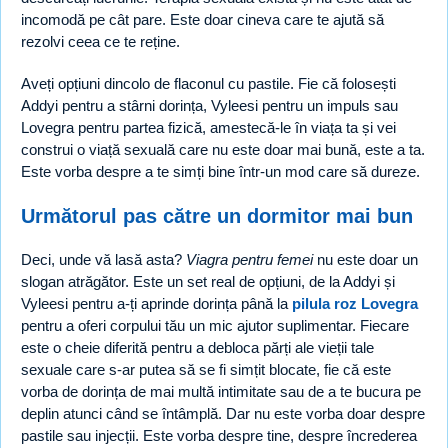
incomodă pe cât pare. Este doar cineva care te ajută să
rezolvi ceea ce te reține.
Aveți opțiuni dincolo de flaconul cu pastile. Fie că folosești
Addyi pentru a stârni dorința, Vyleesi pentru un impuls sau
Lovegra pentru partea fizică, amestecă-le în viața ta și vei
construi o viață sexuală care nu este doar mai bună, este a ta.
Este vorba despre a te simți bine într-un mod care să dureze.
Următorul pas către un dormitor mai bun
Deci, unde vă lasă asta?
Viagra pentru femei
nu este doar un
slogan atrăgător. Este un set real de opțiuni, de la Addyi și
Vyleesi pentru a-ți aprinde dorința până la
pilula roz Lovegra
pentru a oferi corpului tău un mic ajutor suplimentar. Fiecare
este o cheie diferită pentru a debloca părți ale vieții tale
sexuale care s-ar putea să se fi simțit blocate, fie că este
vorba de dorința de mai multă intimitate sau de a te bucura pe
deplin atunci când se întâmplă. Dar nu este vorba doar despre
pastile sau injecții. Este vorba despre tine, despre încrederea