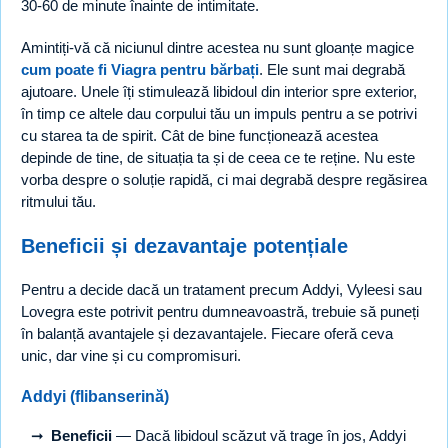
30-60 de minute înainte de intimitate.
Amintiți-vă că niciunul dintre acestea nu sunt gloanțe magice
cum poate fi Viagra pentru bărbați
. Ele sunt mai degrabă
ajutoare. Unele îți stimulează libidoul din interior spre exterior,
în timp ce altele dau corpului tău un impuls pentru a se potrivi
cu starea ta de spirit. Cât de bine funcționează acestea
depinde de tine, de situația ta și de ceea ce te reține. Nu este
vorba despre o soluție rapidă, ci mai degrabă despre regăsirea
ritmului tău.
Beneficii și dezavantaje potențiale
Pentru a decide dacă un tratament precum Addyi, Vyleesi sau
Lovegra este potrivit pentru dumneavoastră, trebuie să puneți
în balanță avantajele și dezavantajele. Fiecare oferă ceva
unic, dar vine și cu compromisuri.
Addyi (flibanserină)
Beneficii
— Dacă libidoul scăzut vă trage în jos, Addyi