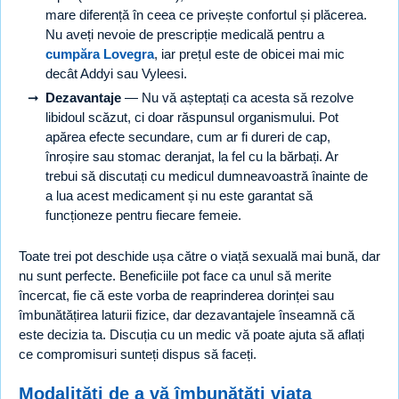
mare diferență în ceea ce privește confortul și plăcerea.
Nu aveți nevoie de prescripție medicală pentru a
cumpăra Lovegra
, iar prețul este de obicei mai mic
decât Addyi sau Vyleesi.
Dezavantaje
— Nu vă așteptați ca acesta să rezolve
libidoul scăzut, ci doar răspunsul organismului. Pot
apărea efecte secundare, cum ar fi dureri de cap,
înroșire sau stomac deranjat, la fel cu la bărbați. Ar
trebui să discutați cu medicul dumneavoastră înainte de
a lua acest medicament și nu este garantat să
funcționeze pentru fiecare femeie.
Toate trei pot deschide ușa către o viață sexuală mai bună, dar
nu sunt perfecte. Beneficiile pot face ca unul să merite
încercat, fie că este vorba de reaprinderea dorinței sau
îmbunătățirea laturii fizice, dar dezavantajele înseamnă că
este decizia ta. Discuția cu un medic vă poate ajuta să aflați
ce compromisuri sunteți dispus să faceți.
Modalități de a vă îmbunătăți viața