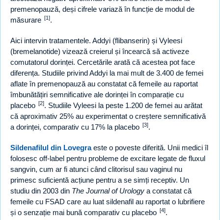
premenopauză, deși cifrele variază în funcție de modul de
[1]
măsurare
.
Aici intervin tratamentele. Addyi (flibanserin) și Vyleesi
(bremelanotide) vizează creierul și încearcă să activeze
comutatorul dorinței. Cercetările arată că acestea pot face
diferența. Studiile privind Addyi la mai mult de 3.400 de femei
aflate în premenopauză au constatat că femeile au raportat
îmbunătățiri semnificative ale dorinței în comparație cu
[2]
placebo
. Studiile Vyleesi la peste 1.200 de femei au arătat
că aproximativ 25% au experimentat o creștere semnificativă
[3]
a dorinței, comparativ cu 17% la placebo
.
Sildenafilul din Lovegra
este o poveste diferită. Unii medici îl
folosesc off-label pentru probleme de excitare legate de fluxul
sangvin, cum ar fi atunci când clitorisul sau vaginul nu
primesc suficientă acțiune pentru a se simți receptiv. Un
studiu din 2003 din
The Journal of Urology
a constatat că
femeile cu FSAD care au luat sildenafil au raportat o lubrifiere
[4]
și o senzație mai bună comparativ cu placebo
.