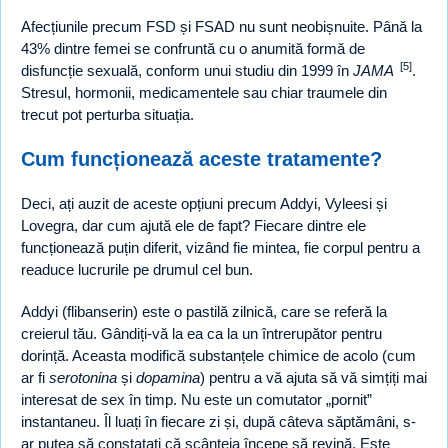
Afecțiunile precum FSD și FSAD nu sunt neobișnuite. Până la
43% dintre femei se confruntă cu o anumită formă de
[5]
disfuncție sexuală, conform unui studiu din 1999 în
JAMA
.
Stresul, hormonii, medicamentele sau chiar traumele din
trecut pot perturba situația.
Cum funcționează aceste tratamente?
Deci, ați auzit de aceste opțiuni precum Addyi, Vyleesi și
Lovegra, dar cum ajută ele de fapt? Fiecare dintre ele
funcționează puțin diferit, vizând fie mintea, fie corpul pentru a
readuce lucrurile pe drumul cel bun.
Addyi (flibanserin) este o pastilă zilnică, care se referă la
creierul tău. Gândiți-vă la ea ca la un întrerupător pentru
dorință. Aceasta modifică substanțele chimice de acolo (cum
ar fi
serotonina
și
dopamina
) pentru a vă ajuta să vă simțiți mai
interesat de sex în timp. Nu este un comutator „pornit”
instantaneu. Îl luați în fiecare zi și, după câteva săptămâni, s-
ar putea să constatați că scânteia începe să revină. Este