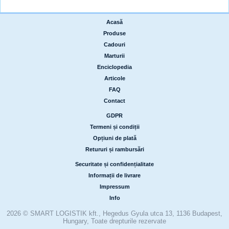
Acasă
|
Produse
|
Cadouri
|
Marturii
|
Enciclopedia
|
Articole
|
FAQ
|
Contact
GDPR
|
Termeni și condiții
|
Opțiuni de plată
|
Retururi și rambursări
Securitate și confidențialitate
|
Informații de livrare
|
Impressum
|
Info
2026 © SMART LOGISTIK kft., Hegedus Gyula utca 13, 1136 Budapest,
Hungary, Toate drepturile rezervate