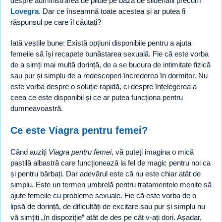
despre administrarea de pilule pe bază de sildenafil precum
Lovegra
. Dar ce înseamnă toate acestea și ar putea fi
răspunsul pe care îl căutați?
Iată veștile bune: Există opțiuni disponibile pentru a ajuta
femeile să își recapete bunăstarea sexuală. Fie că este vorba
de a simți mai multă dorință, de a se bucura de intimitate fizică
sau pur și simplu de a redescoperi încrederea în dormitor. Nu
este vorba despre o soluție rapidă, ci despre înțelegerea a
ceea ce este disponibil și ce ar putea funcționa pentru
dumneavoastră.
Ce este Viagra pentru femei?
Când auziți
Viagra pentru femei
, vă puteți imagina o mică
pastilă albastră care funcționează la fel de magic pentru noi ca
și pentru bărbați. Dar adevărul este că nu este chiar atât de
simplu. Este un termen umbrelă pentru tratamentele menite să
ajute femeile cu probleme sexuale. Fie că este vorba de o
lipsă de dorință, de dificultăți de excitare sau pur și simplu nu
vă simțiți „în dispoziție” atât de des pe cât v-ați dori. Așadar,