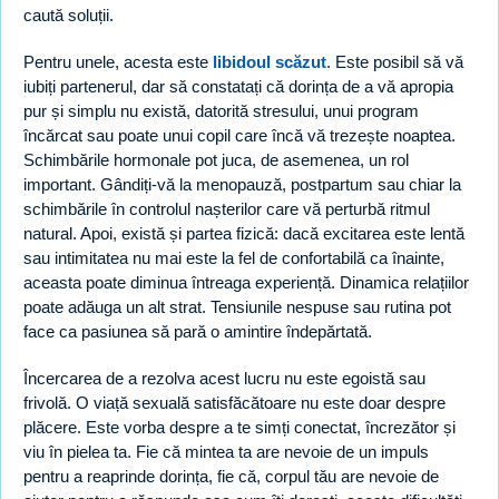
caută soluții.
Pentru unele, acesta este
libidoul scăzut
. Este posibil să vă
iubiți partenerul, dar să constatați că dorința de a vă apropia
pur și simplu nu există, datorită stresului, unui program
încărcat sau poate unui copil care încă vă trezește noaptea.
Schimbările hormonale pot juca, de asemenea, un rol
important. Gândiți-vă la menopauză, postpartum sau chiar la
schimbările în controlul nașterilor care vă perturbă ritmul
natural. Apoi, există și partea fizică: dacă excitarea este lentă
sau intimitatea nu mai este la fel de confortabilă ca înainte,
aceasta poate diminua întreaga experiență. Dinamica relațiilor
poate adăuga un alt strat. Tensiunile nespuse sau rutina pot
face ca pasiunea să pară o amintire îndepărtată.
Încercarea de a rezolva acest lucru nu este egoistă sau
frivolă. O viață sexuală satisfăcătoare nu este doar despre
plăcere. Este vorba despre a te simți conectat, încrezător și
viu în pielea ta. Fie că mintea ta are nevoie de un impuls
pentru a reaprinde dorința, fie că, corpul tău are nevoie de