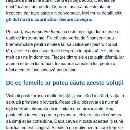
răspundă mai bine atunci când ești deja acolo. Cercetările
sunt încă în curs de desfășurare, așa că nu este atât de
frecvent, dar face parte din conversație. Mai multe detalii, citiți
ghidul nostru cuprinzător despre Lovegra
.
Pe scurt,
Viagra pentru femei
nu este un singur lucru, este o
cutie de instrumente. Fie că este vorba de flibanserin sau
bremelanotide pentru mintea ta, sau sildenafil pentru corpul
tău, aceste opțiuni sunt toate despre a te ajuta să te simți mai
mult ca tine în dormitor. Fiecare dintre ele este puțin diferită, iar
acesta este un lucru bun. Înseamnă că există loc pentru a
găsi ceea ce funcționează pentru tine.
De ce femeile ar putea căuta aceste soluții
Viața îți poate arunca multe în față și, din când în când, viața ta
sexuală primește o lovitură. Poate că ai observat că nu mai
ești la fel de interesată de intimitate cum erai înainte. Sau
poate că a te excita pare o provocare, chiar și atunci când vrei
să simți acea conexiune. Dacă ceva din toate acestea îți sună
familiar, nu ești singură. Și există un motiv pentru care femeile