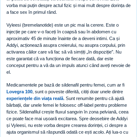
vorba mai puțin despre actul fizic și mai mult despre dorința de
a face sex în primul rând.
Vyleesi (bremelanotide) este un pic mai la cerere. Este o
injecție pe care v-o faceți în coapsă sau în abdomen cu
aproximativ 45 de minute înainte de a deveni intimi. Ca și
Addyi, acționează asupra creierului, nu asupra corpului, prin
activarea căilor care vă fac să vă simțiți „în dispoziție”. Nu
este garantat că va funcționa de fiecare dată, dar este
conceput pentru a vă da un impuls atunci când aveți nevoie de
el.
Medicamentele pe bază de sildenafil pentru femei, cum ar fi
Lovegra 100
, sunt o poveste diferită, citiți doar unele dintre
experiențele din viața reală
. Sunt renumite pentru că ajută
bărbații, dar unele femei le folosesc off-label pentru probleme
fizice. Sildenafilul crește fluxul sangvin în zona pelviană, ceea
ce poate face mai ușoară excitarea. Spre deosebire de Addyi
și Vyleesi, nu este vorba despre crearea dorinței, ci despre a
ajuta organismul să răspundă odată ce ești acolo. Ați lua-o cu