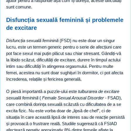
ajutor pentru a răspunde așa cum îți dorești, aceste dificultăți
sunt comune.
Disfuncția sexuală feminină și problemele
de excitare
Disfuncția sexuală feminină
(FSD) nu este doar un singur
lucru, este un termen generic pentru o serie de afecțiuni care
pot face sexul mai puțin plăcut sau chiar stresant. Gândiți-vă
la libido scăzut, dificultăți de excitare, durere în timpul actului
intim sau dificultăți în atingerea orgasmului. Pentru multe
femei, acestea nu sunt doar sughițuri în dormitor, ci pot afecta
încrederea, relațiile și fericirea generală.
O piesă importantă a puzzle-ului este
tulburarea de excitare
sexuală feminină
(
Female Sexual Arousal Disorder -
FSAD),
care combină dorința sexuală scăzută cu dificultatea de a se
excita fizic. Nu este vorba doar de „lipsă de chef”, ci de
situația în care această lipsă de interes sau de reacție persistă
și provoacă o frustrare reală. Studiile sugerează că FSIAD
afectează negativ aproximativ 8% dintre femeile aflate la