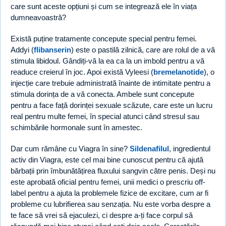
care sunt aceste opțiuni și cum se integrează ele în viața
dumneavoastră?
Există puține tratamente concepute special pentru femei.
Addyi (
flibanserin
) este o pastilă zilnică, care are rolul de a vă
stimula libidoul. Gândiți-vă la ea ca la un imbold pentru a vă
readuce creierul în joc. Apoi există Vyleesi (
bremelanotide
), o
injecție care trebuie administrată înainte de intimitate pentru a
stimula dorința de a vă conecta. Ambele sunt concepute
pentru a face față dorinței sexuale scăzute, care este un lucru
real pentru multe femei, în special atunci când stresul sau
schimbările hormonale sunt în amestec.
Dar cum rămâne cu Viagra în sine?
Sildenafilul
, ingredientul
activ din Viagra, este cel mai bine cunoscut pentru că ajută
bărbații prin îmbunătățirea fluxului sangvin către penis. Deși nu
este aprobată oficial pentru femei, unii medici o prescriu off-
label pentru a ajuta la problemele fizice de excitare, cum ar fi
probleme cu lubrifierea sau senzația. Nu este vorba despre a
te face să vrei să ejaculezi, ci despre a-ți face corpul să