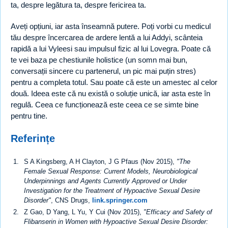
ta, despre legătura ta, despre fericirea ta.
Aveți opțiuni, iar asta înseamnă putere. Poți vorbi cu medicul
tău despre încercarea de ardere lentă a lui Addyi, scânteia
rapidă a lui Vyleesi sau impulsul fizic al lui Lovegra. Poate că
te vei baza pe chestiunile holistice (un somn mai bun,
conversații sincere cu partenerul, un pic mai puțin stres)
pentru a completa totul. Sau poate că este un amestec al celor
două. Ideea este că nu există o soluție unică, iar asta este în
regulă. Ceea ce funcționează este ceea ce se simte bine
pentru tine.
Referințe
S A Kingsberg, A H Clayton, J G Pfaus (Nov 2015),
"The
Female Sexual Response: Current Models, Neurobiological
Underpinnings and Agents Currently Approved or Under
Investigation for the Treatment of Hypoactive Sexual Desire
Disorder"
, CNS Drugs,
link.springer.com
Z Gao, D Yang, L Yu, Y Cui (Nov 2015),
"Efficacy and Safety of
Flibanserin in Women with Hypoactive Sexual Desire Disorder: