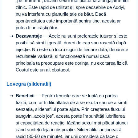
„pe moment”, făcând sexul mai plăcut fără angajamentul
zilnic. Este rapid de utilizat și, spre deosebire de Addyi,
nu va interfera cu planurile tale de băut. Dacă
spontaneitatea este importantă pentru tine, acesta ar
putea fi un câștigător.
Dezavantaje
— Acele nu sunt preferatele tuturor și este
posibil să simțiți greață, dureri de cap sau roșeață după
injecție. Nu este un lucru sigur de fiecare dată, deoarece
rezultatele variază, și funcționează numai dacă
principala ta preocupare este dorința, nu excitarea fizică.
Costul este un alt obstacol.
Lovegra (sildenafil)
Beneficii
— Pentru femeile care se luptă cu partea
fizică, cum ar fi dificultatea de a se excita sau de a simți
senzația, sildenafilul poate ajuta. Prin creșterea fluxului
sangvin „acolo jos”, acesta poate îmbunătăți lubrifierea
și capacitatea de reacție, făcând sexul mai plăcut atunci
când sunteți deja în dispoziție. Sildenafilul acționează
rapid (30-60 de minute), iar unii consideră că face o