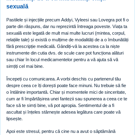
sexuală
Pastilele și injecțiile precum Addyi, Vyleesi sau Lovegra pot fi o
parte din răspuns, dar nu reprezintă întreaga poveste. Viața ta
sexuală este legată de mult mai multe lucruri (mintea, corpul,
relațiile tale) și există o mulțime de modalități de a o îmbunătăți
fără prescripție medicală. Gândiți-vă la acestea ca la niște
instrumente din cutia dvs. de scule care pot funcționa alături
sau chiar în locul medicamentelor pentru a vă ajuta să vă
simțiți cel mai bine.
Începeți cu comunicarea. A vorbi deschis cu partenerul tău
despre ceea ce îți dorești poate face minuni. Nu trebuie să fie
o întâlnire importantă. Chiar și momentele mici de sinceritate,
cum ar fi împărtășirea unei fantezii sau spunerea a ceea ce te
face să te simți bine, vă pot apropia. Sentimentul de a fi
ascultat și înțeles stârnește adesea legătura care poate vă
lipsește.
Apoi este stresul, pentru că cine nu a avut o săptămână