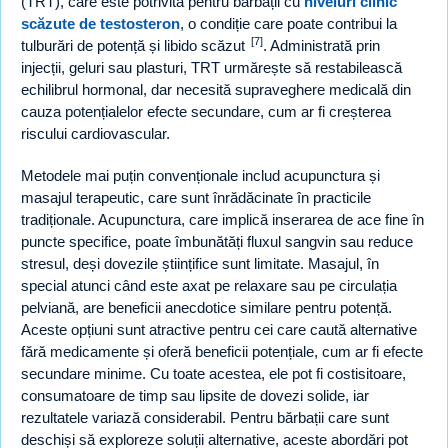
(TRT), care este potrivită pentru bărbații cu
niveluri clinic
scăzute de testosteron
, o condiție care poate contribui la
[7]
tulburări de potență și libido scăzut
. Administrată prin
injecții, geluri sau plasturi, TRT urmărește să restabilească
echilibrul hormonal, dar necesită supraveghere medicală din
cauza potențialelor efecte secundare, cum ar fi creșterea
riscului cardiovascular.
Metodele mai puțin convenționale includ acupunctura și
masajul terapeutic, care sunt înrădăcinate în practicile
tradiționale. Acupunctura, care implică inserarea de ace fine în
puncte specifice, poate îmbunătăți fluxul sangvin sau reduce
stresul, deși dovezile științifice sunt limitate. Masajul, în
special atunci când este axat pe relaxare sau pe circulația
pelviană, are beneficii anecdotice similare pentru potență.
Aceste opțiuni sunt atractive pentru cei care caută alternative
fără medicamente și oferă beneficii potențiale, cum ar fi efecte
secundare minime. Cu toate acestea, ele pot fi costisitoare,
consumatoare de timp sau lipsite de dovezi solide, iar
rezultatele variază considerabil. Pentru bărbații care sunt
deschiși să exploreze soluții alternative, aceste abordări pot