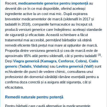
Recent,
medicamentele generice pentru impotență
au
devenit din ce în ce mai disponibile, oferind aceleași
ingrediente active la un cost mai mic. După expirarea
brevetelor medicamentelor de marcă (sildenafil în 2017 și
tadalafil în 2018), companiile farmaceutice au început să
producă versiuni generice care îndeplinesc aceleași standarde
de siguranță și eficacitate. Această schimbare a făcut
tratamentul mai accesibil, permițând bărbaților să obțină
remedii eficiente fără prețul mai mare al opțiunilor de marcă.
Proporția dintre versiunea generică și cea de marcă este de
[3]
aproximativ 85% atât pentru sildenafil, cât și pentru tadalafil
.
Deși
Viagra generică
(
Kamagra
,
Cenforce
,
Cobra
),
Cialis
generic
(
Tadalis
,
Vidalista
) sau
Levitra generică
(
Valif
) sunt
echivalente din punct de vedere chimic, consultarea unui
profesionist din domeniul sănătății rămâne esențială pentru a
confirma doza corectă și a asigura atât siguranța, cât și
eficacitatea.
Remedii naturale pentru potență
Pentru bărbații care caută alternative la medicamentele