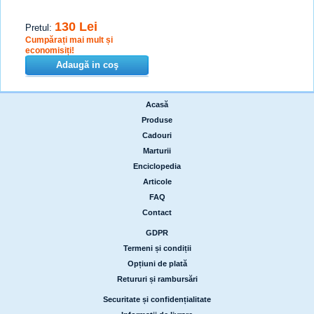
130 Lei
Pretul:
Cumpărați mai mult și
economisiți!
Adaugă in coş
Acasă
|
Produse
|
Cadouri
|
Marturii
|
Enciclopedia
|
Articole
|
FAQ
|
Contact
GDPR
|
Termeni și condiții
|
Opțiuni de plată
|
Retururi și rambursări
Securitate și confidențialitate
|