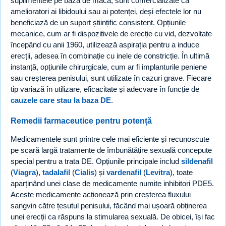
suplimentele pe bază de maca, sunt comercializate ca
amelioratori ai libidoului sau ai potenței, deși efectele lor nu
beneficiază de un suport științific consistent. Opțiunile
mecanice, cum ar fi dispozitivele de erecție cu vid, dezvoltate
începând cu anii 1960, utilizează aspirația pentru a induce
erecții, adesea în combinație cu inele de constricție. În ultimă
instanță, opțiunile chirurgicale, cum ar fi implanturile peniene
sau creșterea penisului, sunt utilizate în cazuri grave. Fiecare
tip variază în utilizare, eficacitate și adecvare în funcție de
cauzele care stau la baza DE
.
Remedii farmaceutice pentru potență
Medicamentele sunt printre cele mai eficiente și recunoscute
pe scară largă tratamente de îmbunătățire sexuală concepute
special pentru a trata DE. Opțiunile principale includ
sildenafil
(
Viagra
),
tadalafil
(
Cialis
) și
vardenafil
(
Levitra
), toate
aparținând unei clase de medicamente numite inhibitori PDE5.
Aceste medicamente acționează prin creșterea fluxului
sangvin către țesutul penisului, făcând mai ușoară obținerea
unei erecții ca răspuns la stimularea sexuală. De obicei, își fac