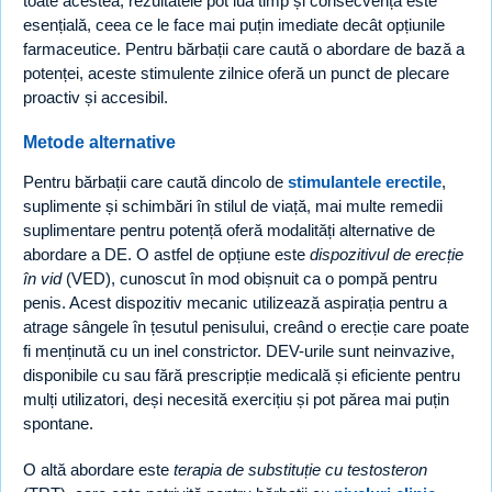
toate acestea, rezultatele pot lua timp și consecvența este
esențială, ceea ce le face mai puțin imediate decât opțiunile
farmaceutice. Pentru bărbații care caută o abordare de bază a
potenței, aceste stimulente zilnice oferă un punct de plecare
proactiv și accesibil.
Metode alternative
Pentru bărbații care caută dincolo de
stimulantele erectile
,
suplimente și schimbări în stilul de viață, mai multe remedii
suplimentare pentru potență oferă modalități alternative de
abordare a DE. O astfel de opțiune este
dispozitivul de erecție
în vid
(VED), cunoscut în mod obișnuit ca o pompă pentru
penis. Acest dispozitiv mecanic utilizează aspirația pentru a
atrage sângele în țesutul penisului, creând o erecție care poate
fi menținută cu un inel constrictor. DEV-urile sunt neinvazive,
disponibile cu sau fără prescripție medicală și eficiente pentru
mulți utilizatori, deși necesită exercițiu și pot părea mai puțin
spontane.
O altă abordare este
terapia de substituție cu testosteron