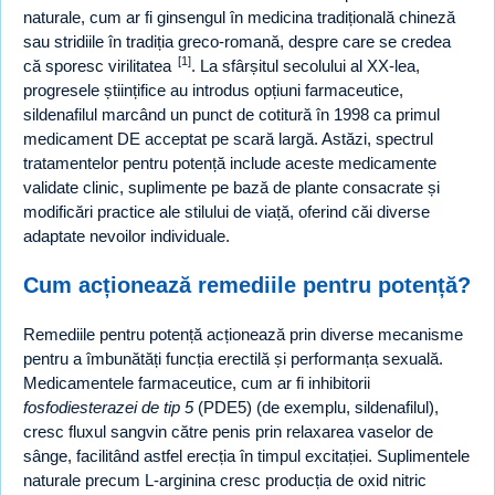
naturale, cum ar fi ginsengul în medicina tradițională chineză
sau stridiile în tradiția greco-romană, despre care se credea
[1]
că sporesc virilitatea
. La sfârșitul secolului al XX-lea,
progresele științifice au introdus opțiuni farmaceutice,
sildenafilul marcând un punct de cotitură în 1998 ca primul
medicament DE acceptat pe scară largă. Astăzi, spectrul
tratamentelor pentru potență include aceste medicamente
validate clinic, suplimente pe bază de plante consacrate și
modificări practice ale stilului de viață, oferind căi diverse
adaptate nevoilor individuale.
Cum acționează remediile pentru potență?
Remediile pentru potență acționează prin diverse mecanisme
pentru a îmbunătăți funcția erectilă și performanța sexuală.
Medicamentele farmaceutice, cum ar fi inhibitorii
fosfodiesterazei de tip 5
(PDE5) (de exemplu, sildenafilul),
cresc fluxul sangvin către penis prin relaxarea vaselor de
sânge, facilitând astfel erecția în timpul excitației. Suplimentele
naturale precum L-arginina cresc producția de oxid nitric