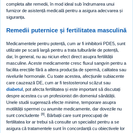
completa alte remedii, în mod ideal sub îndrumarea unui
furnizor de asistență medicală pentru a asigura adecvarea și
siguranța.
Remedii puternice și fertilitatea masculină
Medicamentele pentru potență, cum ar fi inhibitorii PDE5, sunt
utilizate pe scară largă pentru a trata tulburările de potență,
dar, în general, nu au niciun efect direct asupra fertilității
masculine. Aceste medicamente cresc fluxul sangvin pentru a
facilita erecțiile fără a altera producția de spermă, calitatea sau
nivelurile hormonale. Cu toate acestea, afecțiunile subiacente
care cauzează DE, cum ar fi testosteronul scăzut sau
diabetul
, pot afecta fertilitatea și este important să discutați
despre acestea cu un profesionist din domeniul sănătății.
Unele studii sugerează efecte minime, temporare asupra
motilității spermei cu anumite medicamente, dar dovezile nu
[8]
sunt concludente
. Bărbații care sunt preocupați de
fertilitatea lor ar trebui să consulte un specialist pentru a se
asigura că tratamentele sunt în concordanță cu obiectivele lor