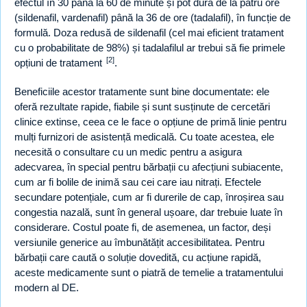
efectul în 30 până la 60 de minute și pot dura de la patru ore
(sildenafil, vardenafil) până la 36 de ore (tadalafil), în funcție de
formulă. Doza redusă de sildenafil (cel mai eficient tratament
cu o probabilitate de 98%) și tadalafilul ar trebui să fie primele
[2]
opțiuni de tratament
.
Beneficiile acestor tratamente sunt bine documentate: ele
oferă rezultate rapide, fiabile și sunt susținute de cercetări
clinice extinse, ceea ce le face o opțiune de primă linie pentru
mulți furnizori de asistență medicală. Cu toate acestea, ele
necesită o consultare cu un medic pentru a asigura
adecvarea, în special pentru bărbații cu afecțiuni subiacente,
cum ar fi bolile de inimă sau cei care iau nitrați. Efectele
secundare potențiale, cum ar fi durerile de cap, înroșirea sau
congestia nazală, sunt în general ușoare, dar trebuie luate în
considerare. Costul poate fi, de asemenea, un factor, deși
versiunile generice au îmbunătățit accesibilitatea. Pentru
bărbații care caută o soluție dovedită, cu acțiune rapidă,
aceste medicamente sunt o piatră de temelie a tratamentului
modern al DE.