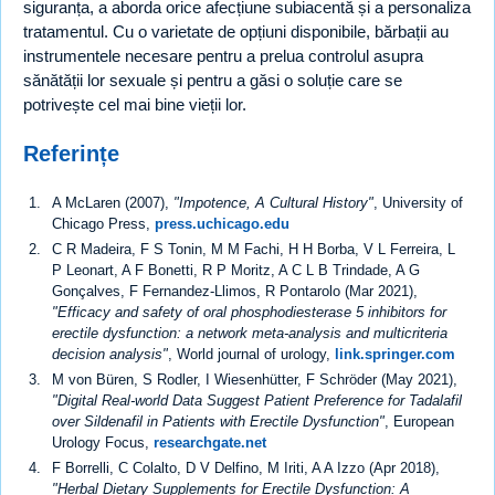
siguranța, a aborda orice afecțiune subiacentă și a personaliza
tratamentul. Cu o varietate de opțiuni disponibile, bărbații au
instrumentele necesare pentru a prelua controlul asupra
sănătății lor sexuale și pentru a găsi o soluție care se
potrivește cel mai bine vieții lor.
Referințe
A McLaren (2007),
"Impotence, A Cultural History"
, University of
Chicago Press,
press.uchicago.edu
C R Madeira, F S Tonin, M M Fachi, H H Borba, V L Ferreira, L
P Leonart, A F Bonetti, R P Moritz, A C L B Trindade, A G
Gonçalves, F Fernandez-Llimos, R Pontarolo (Mar 2021),
"Efficacy and safety of oral phosphodiesterase 5 inhibitors for
erectile dysfunction: a network meta-analysis and multicriteria
decision analysis"
, World journal of urology,
link.springer.com
M von Büren, S Rodler, I Wiesenhütter, F Schröder (May 2021),
"Digital Real-world Data Suggest Patient Preference for Tadalafil
over Sildenafil in Patients with Erectile Dysfunction"
, European
Urology Focus,
researchgate.net
F Borrelli, C Colalto, D V Delfino, M Iriti, A A Izzo (Apr 2018),
"Herbal Dietary Supplements for Erectile Dysfunction: A