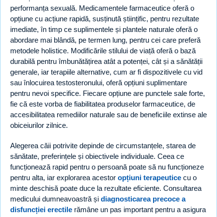
performanța sexuală. Medicamentele farmaceutice oferă o
opțiune cu acțiune rapidă, susținută științific, pentru rezultate
imediate, în timp ce suplimentele și plantele naturale oferă o
abordare mai blândă, pe termen lung, pentru cei care preferă
metodele holistice. Modificările stilului de viață oferă o bază
durabilă pentru îmbunătățirea atât a potenței, cât și a sănătății
generale, iar terapiile alternative, cum ar fi dispozitivele cu vid
sau înlocuirea testosteronului, oferă opțiuni suplimentare
pentru nevoi specifice. Fiecare opțiune are punctele sale forte,
fie că este vorba de fiabilitatea produselor farmaceutice, de
accesibilitatea remediilor naturale sau de beneficiile extinse ale
obiceiurilor zilnice.
Alegerea căii potrivite depinde de circumstanțele, starea de
sănătate, preferințele și obiectivele individuale. Ceea ce
funcționează rapid pentru o persoană poate să nu funcționeze
pentru alta, iar explorarea acestor
opțiuni terapeutice
cu o
minte deschisă poate duce la rezultate eficiente. Consultarea
medicului dumneavoastră și
diagnosticarea precoce a
disfuncției erectile
rămâne un pas important pentru a asigura