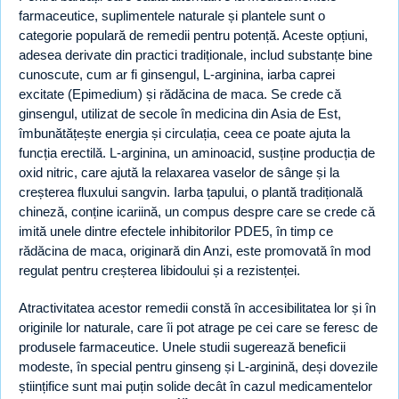
farmaceutice, suplimentele naturale și plantele sunt o
categorie populară de remedii pentru potență. Aceste opțiuni,
adesea derivate din practici tradiționale, includ substanțe bine
cunoscute, cum ar fi ginsengul, L-arginina, iarba caprei
excitate (Epimedium) și rădăcina de maca. Se crede că
ginsengul, utilizat de secole în medicina din Asia de Est,
îmbunătățește energia și circulația, ceea ce poate ajuta la
funcția erectilă. L-arginina, un aminoacid, susține producția de
oxid nitric, care ajută la relaxarea vaselor de sânge și la
creșterea fluxului sangvin. Iarba țapului, o plantă tradițională
chineză, conține icariină, un compus despre care se crede că
imită unele dintre efectele inhibitorilor PDE5, în timp ce
rădăcina de maca, originară din Anzi, este promovată în mod
regulat pentru creșterea libidoului și a rezistenței.
Atractivitatea acestor remedii constă în accesibilitatea lor și în
originile lor naturale, care îi pot atrage pe cei care se feresc de
produsele farmaceutice. Unele studii sugerează beneficii
modeste, în special pentru ginseng și L-arginină, deși dovezile
științifice sunt mai puțin solide decât în cazul medicamentelor