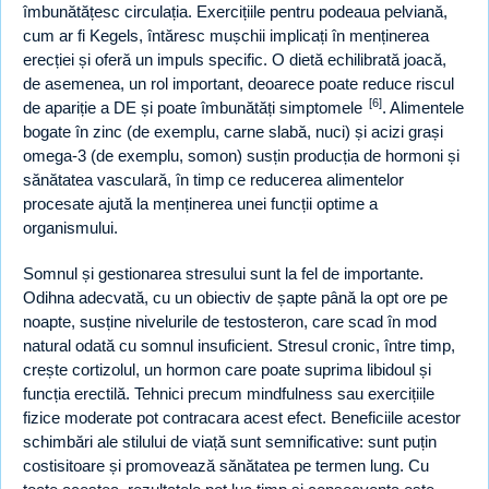
îmbunătățesc circulația. Exercițiile pentru podeaua pelviană,
cum ar fi Kegels, întăresc mușchii implicați în menținerea
erecției și oferă un impuls specific. O dietă echilibrată joacă,
de asemenea, un rol important, deoarece poate reduce riscul
[6]
de apariție a DE și poate îmbunătăți simptomele
. Alimentele
bogate în zinc (de exemplu, carne slabă, nuci) și acizi grași
omega-3 (de exemplu, somon) susțin producția de hormoni și
sănătatea vasculară, în timp ce reducerea alimentelor
procesate ajută la menținerea unei funcții optime a
organismului.
Somnul și gestionarea stresului sunt la fel de importante.
Odihna adecvată, cu un obiectiv de șapte până la opt ore pe
noapte, susține nivelurile de testosteron, care scad în mod
natural odată cu somnul insuficient. Stresul cronic, între timp,
crește cortizolul, un hormon care poate suprima libidoul și
funcția erectilă. Tehnici precum mindfulness sau exercițiile
fizice moderate pot contracara acest efect. Beneficiile acestor
schimbări ale stilului de viață sunt semnificative: sunt puțin
costisitoare și promovează sănătatea pe termen lung. Cu