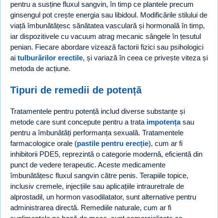
pentru a susține fluxul sangvin, în timp ce plantele precum
ginsengul pot crește energia sau libidoul. Modificările stilului de
viață îmbunătățesc sănătatea vasculară și hormonală în timp,
iar dispozitivele cu vacuum atrag mecanic sângele în țesutul
penian. Fiecare abordare vizează factorii fizici sau psihologici
ai
tulburărilor erectile
, și variază în ceea ce privește viteza și
metoda de acțiune.
Tipuri de remedii de potență
Tratamentele pentru potență includ diverse substanțe și
metode care sunt concepute pentru a trata
impotența
sau
pentru a îmbunătăți performanța sexuală. Tratamentele
farmacologice orale (
pastile pentru erecție
), cum ar fi
inhibitorii PDE5, reprezintă o categorie modernă, eficientă din
punct de vedere terapeutic. Aceste medicamente
îmbunătățesc fluxul sangvin către penis. Terapiile topice,
inclusiv cremele, injecțiile sau aplicațiile intrauretrale de
alprostadil, un hormon vasodilatator, sunt alternative pentru
administrarea directă. Remediile naturale, cum ar fi