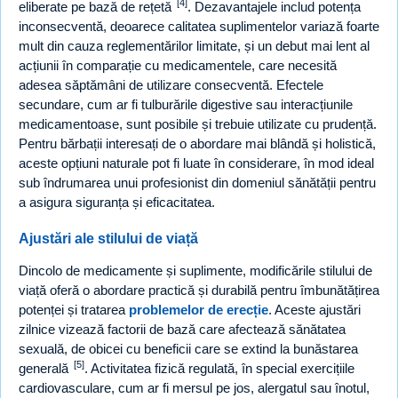
[4]
eliberate pe bază de rețetă
. Dezavantajele includ potența
inconsecventă, deoarece calitatea suplimentelor variază foarte
mult din cauza reglementărilor limitate, și un debut mai lent al
acțiunii în comparație cu medicamentele, care necesită
adesea săptămâni de utilizare consecventă. Efectele
secundare, cum ar fi tulburările digestive sau interacțiunile
medicamentoase, sunt posibile și trebuie utilizate cu prudență.
Pentru bărbații interesați de o abordare mai blândă și holistică,
aceste opțiuni naturale pot fi luate în considerare, în mod ideal
sub îndrumarea unui profesionist din domeniul sănătății pentru
a asigura siguranța și eficacitatea.
Ajustări ale stilului de viață
Dincolo de medicamente și suplimente, modificările stilului de
viață oferă o abordare practică și durabilă pentru îmbunătățirea
potenței și tratarea
problemelor de erecție
. Aceste ajustări
zilnice vizează factorii de bază care afectează sănătatea
sexuală, de obicei cu beneficii care se extind la bunăstarea
[5]
generală
. Activitatea fizică regulată, în special exercițiile
cardiovasculare, cum ar fi mersul pe jos, alergatul sau înotul,