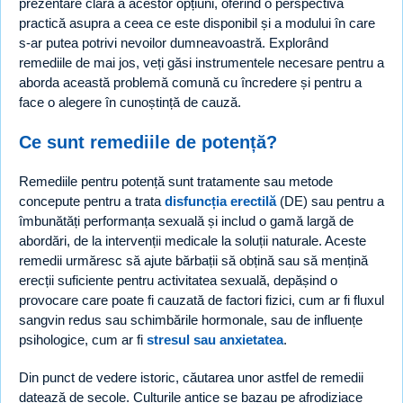
prezentare clară a acestor opțiuni, oferind o perspectivă
practică asupra a ceea ce este disponibil și a modului în care
s-ar putea potrivi nevoilor dumneavoastră. Explorând
remediile de mai jos, veți găsi instrumentele necesare pentru a
aborda această problemă comună cu încredere și pentru a
face o alegere în cunoștință de cauză.
Ce sunt remediile de potență?
Remediile pentru potență sunt tratamente sau metode
concepute pentru a trata
disfuncția erectilă
(DE) sau pentru a
îmbunătăți performanța sexuală și includ o gamă largă de
abordări, de la intervenții medicale la soluții naturale. Aceste
remedii urmăresc să ajute bărbații să obțină sau să mențină
erecții suficiente pentru activitatea sexuală, depășind o
provocare care poate fi cauzată de factori fizici, cum ar fi fluxul
sangvin redus sau schimbările hormonale, sau de influențe
psihologice, cum ar fi
stresul sau anxietatea
.
Din punct de vedere istoric, căutarea unor astfel de remedii
datează de secole. Culturile antice se bazau pe afrodiziace