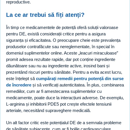
reproductive.
La ce ar trebui să fiți atenți?
În timp ce medicamentele de potență oferă soluții valoroase
pentru DE, există considerații critice pentru a asigura
siguranța și eficacitatea. O preocupare cheie este prevalența
produselor contrafăcute sau nereglementate, în special în
domeniul suplimentelor online. Aceste „leacuri miraculoase”
promit adesea rezultate rapide, dar pot conține ingrediente
dăunătoare sau nu au ingrediente active, irosind bani și
prezentând riscuri pentru sănătate. Pentru a evita acest lucru,
este înțelept să
cumpărați remedii pentru potență din surse
de încredere
și să verificați autenticitatea. În plus, combinarea
remediilor, cum ar fi amestecarea suplimentelor cu
medicamente, poate duce la interacțiuni adverse. De exemplu,
L-arginina și inhibitorii PDE5 pot crește efectele tensiunii
arteriale, necesitând supraveghere medicală.
Un alt factor critic este potențialul DE de a semnala probleme
de sănătate subiacente, cum ar fi bolile cardiovasculare,