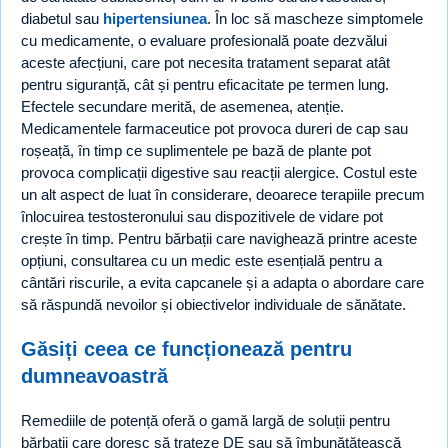
diabetul sau
hipertensiunea
. În loc să mascheze simptomele
cu medicamente, o evaluare profesională poate dezvălui
aceste afecțiuni, care pot necesita tratament separat atât
pentru siguranță, cât și pentru eficacitate pe termen lung.
Efectele secundare merită, de asemenea, atenție.
Medicamentele farmaceutice pot provoca dureri de cap sau
roșeață, în timp ce suplimentele pe bază de plante pot
provoca complicații digestive sau reacții alergice. Costul este
un alt aspect de luat în considerare, deoarece terapiile precum
înlocuirea testosteronului sau dispozitivele de vidare pot
crește în timp. Pentru bărbații care navighează printre aceste
opțiuni, consultarea cu un medic este esențială pentru a
cântări riscurile, a evita capcanele și a adapta o abordare care
să răspundă nevoilor și obiectivelor individuale de sănătate.
Găsiți ceea ce funcționează pentru
dumneavoastră
Remediile de potență oferă o gamă largă de soluții pentru
bărbații care doresc să trateze DE sau să îmbunătățească