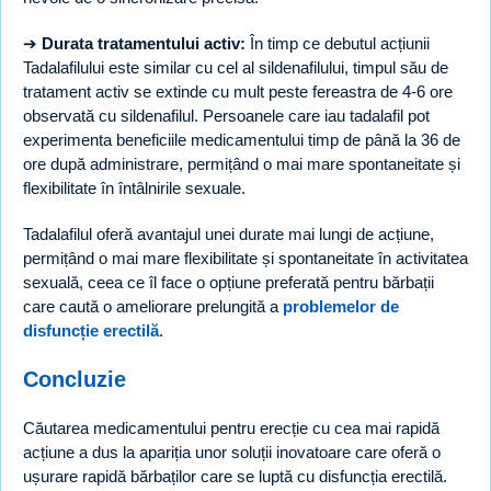
➔
Durata tratamentului activ:
În timp ce debutul acțiunii
Tadalafilului este similar cu cel al sildenafilului, timpul său de
tratament activ se extinde cu mult peste fereastra de 4-6 ore
observată cu sildenafilul. Persoanele care iau tadalafil pot
experimenta beneficiile medicamentului timp de până la 36 de
ore după administrare, permițând o mai mare spontaneitate și
flexibilitate în întâlnirile sexuale.
Tadalafilul oferă avantajul unei durate mai lungi de acțiune,
permițând o mai mare flexibilitate și spontaneitate în activitatea
sexuală, ceea ce îl face o opțiune preferată pentru bărbații
care caută o ameliorare prelungită a
problemelor de
disfuncție erectilă
.
Concluzie
Căutarea medicamentului pentru erecție cu cea mai rapidă
acțiune a dus la apariția unor soluții inovatoare care oferă o
ușurare rapidă bărbaților care se luptă cu disfuncția erectilă.