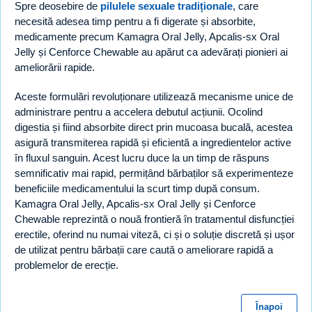
Spre deosebire de
pilulele sexuale tradiționale
, care
necesită adesea timp pentru a fi digerate și absorbite,
medicamente precum Kamagra Oral Jelly, Apcalis-sx Oral
Jelly și Cenforce Chewable au apărut ca adevărați pionieri ai
ameliorării rapide.
Aceste formulări revoluționare utilizează mecanisme unice de
administrare pentru a accelera debutul acțiunii. Ocolind
digestia și fiind absorbite direct prin mucoasa bucală, acestea
asigură transmiterea rapidă și eficientă a ingredientelor active
în fluxul sanguin. Acest lucru duce la un timp de răspuns
semnificativ mai rapid, permițând bărbaților să experimenteze
beneficiile medicamentului la scurt timp după consum.
Kamagra Oral Jelly, Apcalis-sx Oral Jelly și Cenforce
Chewable reprezintă o nouă frontieră în tratamentul disfuncției
erectile, oferind nu numai viteză, ci și o soluție discretă și ușor
de utilizat pentru bărbații care caută o ameliorare rapidă a
problemelor de erecție.
Înapoi