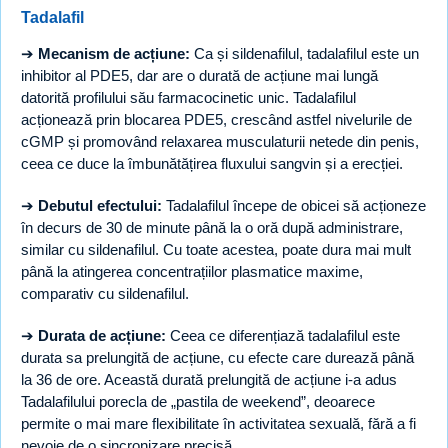
Tadalafil
➔
Mecanism de acțiune:
Ca și sildenafilul, tadalafilul este un
inhibitor al PDE5, dar are o durată de acțiune mai lungă
datorită profilului său farmacocinetic unic. Tadalafilul
acționează prin blocarea PDE5, crescând astfel nivelurile de
cGMP și promovând relaxarea musculaturii netede din penis,
ceea ce duce la îmbunătățirea fluxului sangvin și a erecției.
➔
Debutul efectului:
Tadalafilul începe de obicei să acționeze
în decurs de 30 de minute până la o oră după administrare,
similar cu sildenafilul. Cu toate acestea, poate dura mai mult
până la atingerea concentrațiilor plasmatice maxime,
comparativ cu sildenafilul.
➔
Durata de acțiune:
Ceea ce diferențiază tadalafilul este
durata sa prelungită de acțiune, cu efecte care durează până
la 36 de ore. Această durată prelungită de acțiune i-a adus
Tadalafilului porecla de „pastila de weekend”, deoarece
permite o mai mare flexibilitate în activitatea sexuală, fără a fi
nevoie de o sincronizare precisă.