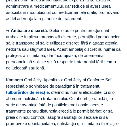
administrare a medicamentului, dar reduce și aversiunea
asociată în mod obișnuit cu medicamentele orale, promovând
astfel aderența la regimurile de tratament.
➔
Ambalare discretă:
Gelurile orale pentru erecție sunt
ambalate în plicuri monodoză discrete, permițând persoanelor
să le transporte și să le utilizeze discret, fără a atrage atenția
nedorită sau stigmatizarea. Acest ambalaj discret nu numai că
protejează intimitatea, dar încurajează, de asemenea,
persoanele să solicite și să respecte tratamentul fără teama
de judecată sau jenă.
Kamagra Oral Jelly, Apcalis-sx Oral Jelly și Cenforce Soft
reprezintă o schimbare de paradigmă în tratamentul
tulburărilor de erecție
, oferind nu numai eficacitate, ci și o
abordare holistică a tratamentului. Cu absorbție rapidă și o
serie de avantaje față de pastilele tradiționale, aceste
tratamente pentru disfuncția erectilă le permit bărbaților să
preia din nou controlul asupra sănătății lor sexuale și să
promoveze spontaneitatea, satisfacția și intimitatea în relațiile