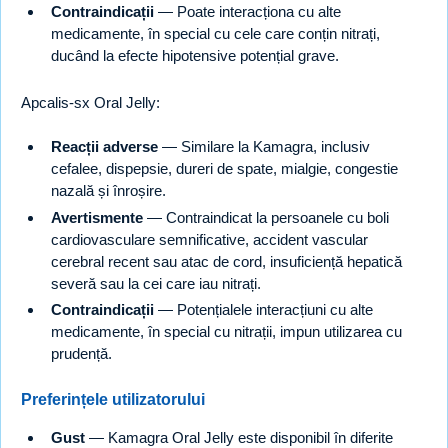
Contraindicații
— Poate interacționa cu alte
medicamente, în special cu cele care conțin nitrați,
ducând la efecte hipotensive potențial grave.
Apcalis-sx Oral Jelly:
Reacții adverse
— Similare la Kamagra, inclusiv
cefalee, dispepsie, dureri de spate, mialgie, congestie
nazală și înroșire.
Avertismente
— Contraindicat la persoanele cu boli
cardiovasculare semnificative, accident vascular
cerebral recent sau atac de cord, insuficiență hepatică
severă sau la cei care iau nitrați.
Contraindicații
— Potențialele interacțiuni cu alte
medicamente, în special cu nitrații, impun utilizarea cu
prudență.
Preferințele utilizatorului
Gust
— Kamagra Oral Jelly este disponibil în diferite