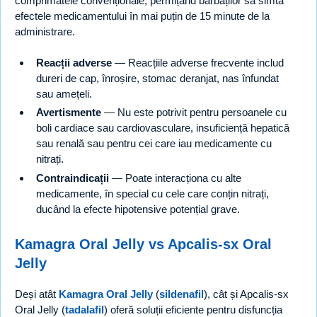
comprimatele convenționale, permițând bărbaților să simtă
efectele medicamentului în mai puțin de 15 minute de la
administrare.
Reacții adverse
— Reacțiile adverse frecvente includ
dureri de cap, înroșire, stomac deranjat, nas înfundat
sau amețeli.
Avertismente
— Nu este potrivit pentru persoanele cu
boli cardiace sau cardiovasculare, insuficiență hepatică
sau renală sau pentru cei care iau medicamente cu
nitrați.
Contraindicații
— Poate interacționa cu alte
medicamente, în special cu cele care conțin nitrați,
ducând la efecte hipotensive potențial grave.
Kamagra Oral Jelly vs Apcalis-sx Oral
Jelly
Deși atât
Kamagra Oral Jelly
(
sildenafil
), cât și Apcalis-sx
Oral Jelly (
tadalafil
) oferă soluții eficiente pentru disfuncția