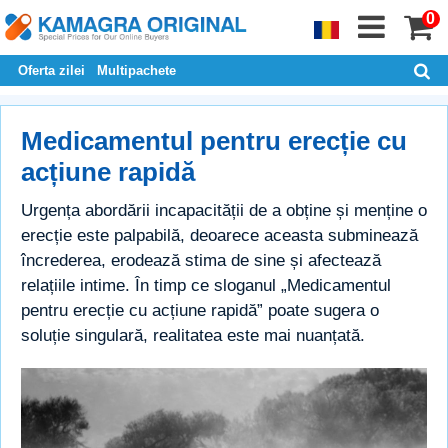
0
Oferta zilei
Multipachete
Medicamentul pentru erecție cu
acțiune rapidă
Urgența abordării incapacității de a obține și menține o
erecție este palpabilă, deoarece aceasta subminează
încrederea, erodează stima de sine și afectează
relațiile intime. În timp ce sloganul „Medicamentul
pentru erecție cu acțiune rapidă” poate sugera o
soluție singulară, realitatea este mai nuanțată.