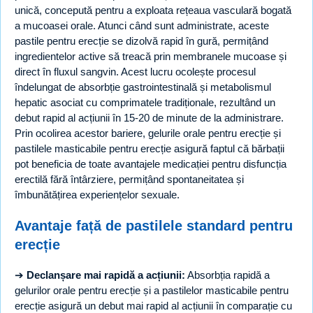
unică, concepută pentru a exploata rețeaua vasculară bogată
a mucoasei orale. Atunci când sunt administrate, aceste
pastile pentru erecție se dizolvă rapid în gură, permițând
ingredientelor active să treacă prin membranele mucoase și
direct în fluxul sangvin. Acest lucru ocolește procesul
îndelungat de absorbție gastrointestinală și metabolismul
hepatic asociat cu comprimatele tradiționale, rezultând un
debut rapid al acțiunii în 15-20 de minute de la administrare.
Prin ocolirea acestor bariere, gelurile orale pentru erecție și
pastilele masticabile pentru erecție asigură faptul că bărbații
pot beneficia de toate avantajele medicației pentru disfuncția
erectilă fără întârziere, permițând spontaneitatea și
îmbunătățirea experiențelor sexuale.
Avantaje față de pastilele standard pentru
erecție
➔
Declanșare mai rapidă a acțiunii:
Absorbția rapidă a
gelurilor orale pentru erecție și a pastilelor masticabile pentru
erecție asigură un debut mai rapid al acțiunii în comparație cu