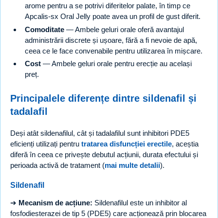
arome pentru a se potrivi diferitelor palate, în timp ce
Apcalis-sx Oral Jelly poate avea un profil de gust diferit.
Comoditate
— Ambele geluri orale oferă avantajul
administrării discrete și ușoare, fără a fi nevoie de apă,
ceea ce le face convenabile pentru utilizarea în mișcare.
Cost
— Ambele geluri orale pentru erecție au același
preț.
Principalele diferențe dintre sildenafil și
tadalafil
Deși atât sildenafilul, cât și tadalafilul sunt inhibitori PDE5
eficienți utilizați pentru
tratarea disfuncției erectile
, aceștia
diferă în ceea ce privește debutul acțiunii, durata efectului și
perioada activă de tratament (
mai multe detalii
).
Sildenafil
➔
Mecanism de acțiune:
Sildenafilul este un inhibitor al
fosfodiesterazei de tip 5 (PDE5) care acționează prin blocarea