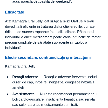
adus porecla de „pastila de weekend”.
Eficacitate
Atât Kamagra Oral Jelly, cât și Apcalis-sx Oral Jelly s-au
dovedit a fi eficiente în tratarea disfuncției erectile, cu rate
ridicate de succes raportate în studiile clinice. Răspunsul
individual la orice medicament poate varia în funcție de factori
precum condițiile de sănătate subiacente și fiziologia
individuală.
Efecte secundare, contraindicații și interacțiuni
Kamagra Oral Jelly:
Reacții adverse
— Reacțiile adverse frecvente includ
dureri de cap, înroșire, indigestie, congestie nazală și
amețeli.
Avertismente
— Nu este recomandat persoanelor cu
boli cardiovasculare, insuficiență hepatică sau renală
sau celor care iau medicamente cu nitrați.