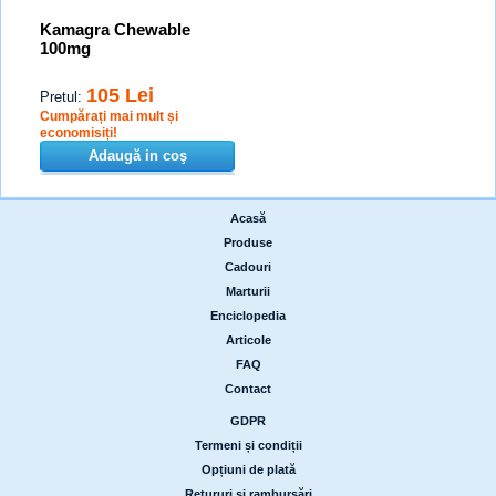
Kamagra Chewable
100mg
105 Lei
Pretul:
Cumpărați mai mult și
economisiți!
Adaugă in coş
Acasă
|
Produse
|
Cadouri
|
Marturii
|
Enciclopedia
|
Articole
|
FAQ
|
Contact
GDPR
|
Termeni și condiții
|
Opțiuni de plată
|
Retururi și rambursări