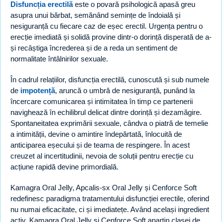
Disfuncția erectilă
este o povară psihologică apasă greu
asupra unui bărbat, semănând semințe de îndoială și
nesiguranță cu fiecare caz de eșec erectil. Urgența pentru o
erecție imediată și solidă provine dintr-o dorință disperată de a-
și recâștiga încrederea și de a reda un sentiment de
normalitate întâlnirilor sexuale.
În cadrul relațiilor, disfuncția erectilă, cunoscută și sub numele
de
impotență
, aruncă o umbră de nesiguranță, punând la
încercare comunicarea și intimitatea în timp ce partenerii
navighează în echilibrul delicat dintre dorință și dezamăgire.
Spontaneitatea exprimării sexuale, cândva o piatră de temelie
a intimității, devine o amintire îndepărtată, înlocuită de
anticiparea eșecului și de teama de respingere. În acest
creuzet al incertitudinii, nevoia de soluții pentru erecție cu
acțiune rapidă devine primordială.
Kamagra Oral Jelly, Apcalis-sx Oral Jelly și Cenforce Soft
redefinesc paradigma tratamentului disfuncției erectile, oferind
nu numai eficacitate, ci și imediatețe. Având același ingredient
activ, Kamagra Oral Jelly și Cenforce Soft aparțin clasei de