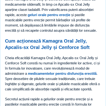
medicamente sildenafil, în timp ce Apcalis-sx Oral Jelly
aparține clasei tadalafil. Prin valorificarea puterii absorbției
rapide, aceste
geluri orale pentru erecție
și pastile
masticabile pentru erecție permit bărbaților să profite de
moment, să depășească limitările impuse de disfuncția
erectilă și să recapete controlul asupra sănătății lor sexuale.
Cum acționează Kamagra Oral Jelly,
Apcalis-sx Oral Jelly și Cenforce Soft
Cheia eficacității Kamagra Oral Jelly, Apcalis-sx Oral Jelly și
Cenforce Soft constă nu numai în ingredientele lor active, ci și
în formula lor inovatoare, care revoluționează modul de
administrare a
medicamentelor pentru disfuncția erectilă
.
Spre deosebire de pilulele sexuale tradiționale, care trebuie
înghițite și digerate, gelurile orale și pilulele masticabile oferă o
cale simplificată de absorbție rapidă și eficacitate sporită.
Secretul acțiunii rapide a gelurilor orale pentru erecție și a
pastilelor masticabile pentru erecție constă în formula lor