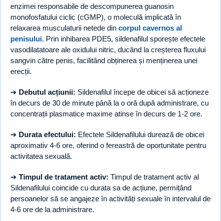
enzimei responsabile de descompunerea guanosin
monofosfatului ciclic (cGMP), o moleculă implicată în
relaxarea musculaturii netede din
corpul cavernos al
penisului
. Prin inhibarea PDE5, sildenafilul sporește efectele
vasodilatatoare ale oxidului nitric, ducând la creșterea fluxului
sangvin către penis, facilitând obținerea și menținerea unei
erecții.
➔
Debutul acțiunii:
Sildenafilul începe de obicei să acționeze
în decurs de 30 de minute până la o oră după administrare, cu
concentrații plasmatice maxime atinse în decurs de 1-2 ore.
➔
Durata efectului:
Efectele Sildenafilului durează de obicei
aproximativ 4-6 ore, oferind o fereastră de oportunitate pentru
activitatea sexuală.
➔
Timpul de tratament activ:
Timpul de tratament activ al
Sildenafilului coincide cu durata sa de acțiune, permițând
persoanelor să se angajeze în activități sexuale în intervalul de
4-6 ore de la administrare.