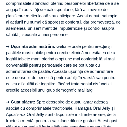
comprimatele standard, oferind persoanelor libertatea de a se
angaja în activități sexuale spontane, fără a fi nevoie de
planificare meticuloasă sau anticipare. Acest debut mai rapid
al acțiunii nu numai că sporește confortul, dar promovează, de
asemenea, un sentiment de împuternicire și control asupra
sănătății sexuale a unei persoane.
➔
Ușurința administrării:
Gelurile orale pentru erecție și
pastilele masticabile pentru erecție elimină necesitatea de a
înghiți tablete mari, oferind o opțiune mai confortabilă și mai
convenabilă pentru persoanele care se pot lupta cu
administrarea de pastile. Această ușurință de administrare
este deosebit de benefică pentru adulții în vârstă sau pentru
cei cu dificultăți de înghițire, făcând tratamentul disfuncției
erectile accesibil unui grup demografic mai larg.
➔
Gust plăcut:
Spre deosebire de gustul amar adesea
asociat cu comprimatele tradiționale, Kamagra Oral Jelly și
Apcalis-sx Oral Jelly sunt disponibile în diferite arome, de la
fructe la mentă, pentru a satisface diferite gusturi. Acest gust
plăcut nu numai că îmbunătățește experiența generală de