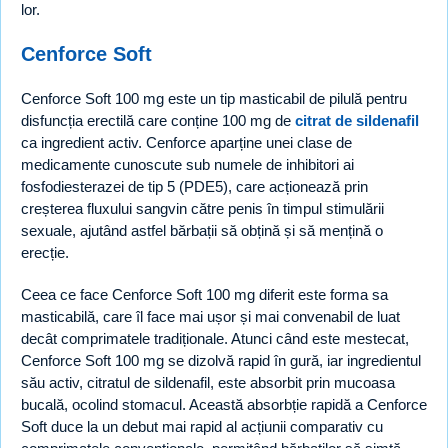
lor.
Cenforce Soft
Cenforce Soft 100 mg este un tip masticabil de pilulă pentru
disfuncția erectilă care conține 100 mg de
citrat de sildenafil
ca ingredient activ. Cenforce aparține unei clase de
medicamente cunoscute sub numele de inhibitori ai
fosfodiesterazei de tip 5 (PDE5), care acționează prin
creșterea fluxului sangvin către penis în timpul stimulării
sexuale, ajutând astfel bărbații să obțină și să mențină o
erecție.
Ceea ce face Cenforce Soft 100 mg diferit este forma sa
masticabilă, care îl face mai ușor și mai convenabil de luat
decât comprimatele tradiționale. Atunci când este mestecat,
Cenforce Soft 100 mg se dizolvă rapid în gură, iar ingredientul
său activ, citratul de sildenafil, este absorbit prin mucoasa
bucală, ocolind stomacul. Această absorbție rapidă a Cenforce
Soft duce la un debut mai rapid al acțiunii comparativ cu