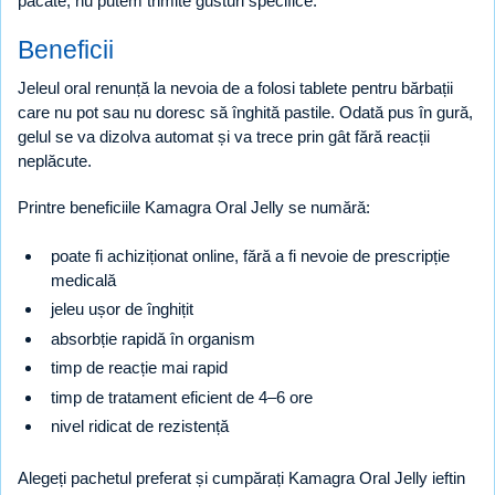
păcate, nu putem trimite gusturi specifice.
Beneficii
Jeleul oral renunță la nevoia de a folosi tablete pentru bărbații
care nu pot sau nu doresc să înghită pastile. Odată pus în gură,
gelul se va dizolva automat și va trece prin gât fără reacții
neplăcute.
Printre beneficiile Kamagra Oral Jelly se numără:
poate fi achiziționat online, fără a fi nevoie de prescripție
medicală
jeleu ușor de înghițit
absorbție rapidă în organism
timp de reacție mai rapid
timp de tratament eficient de 4–6 ore
nivel ridicat de rezistență
Alegeți pachetul preferat și cumpărați Kamagra Oral Jelly ieftin