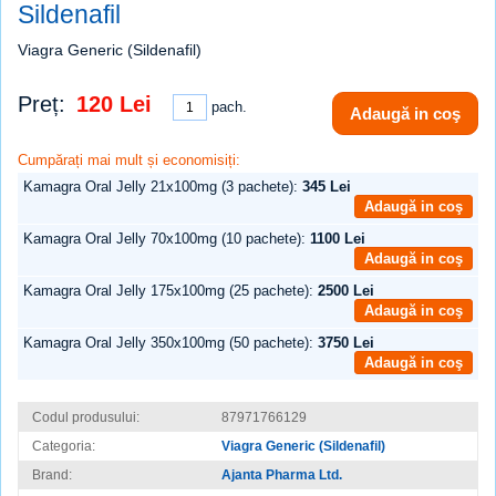
Sildenafil
Viagra Generic (Sildenafil)
Preț:
120 Lei
pach.
Adaugă in coş
Cumpărați mai mult și economisiți:
Kamagra Oral Jelly 21x100mg (3 pachete):
345 Lei
Adaugă in coş
Kamagra Oral Jelly 70x100mg (10 pachete):
1100 Lei
Adaugă in coş
Kamagra Oral Jelly 175x100mg (25 pachete):
2500 Lei
Adaugă in coş
Kamagra Oral Jelly 350x100mg (50 pachete):
3750 Lei
Adaugă in coş
Codul produsului:
87971766129
Categoria:
Viagra Generic (Sildenafil)
Brand:
Ajanta Pharma Ltd.