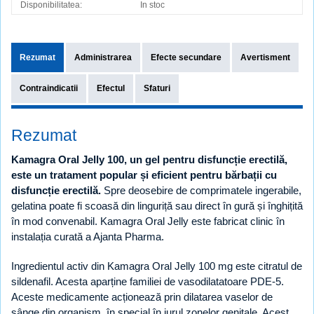
Disponibilitatea:
In stoc
Rezumat
Administrarea
Efecte secundare
Avertisment
Contraindicatii
Efectul
Sfaturi
Rezumat
Kamagra Oral Jelly 100, un gel pentru disfuncție erectilă,
este un tratament popular și eficient pentru bărbații cu
disfuncție erectilă.
Spre deosebire de comprimatele ingerabile,
gelatina poate fi scoasă din linguriță sau direct în gură și înghițită
în mod convenabil. Kamagra Oral Jelly este fabricat clinic în
instalația curată a Ajanta Pharma.
Ingredientul activ din Kamagra Oral Jelly 100 mg este citratul de
sildenafil. Acesta aparține familiei de vasodilatatoare PDE-5.
Aceste medicamente acționează prin dilatarea vaselor de
sânge din organism, în special în jurul zonelor genitale. Acest