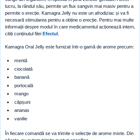
lucru, la rândul său, permite un flux sangvin mai masiv pentru a
permite o erecție. Kamagra Jelly nu este un afrodiziac și va fi
necesară stimularea pentru a obține o erecție. Pentru mai multe
informații despre modul în care medicamentul acționează intern,
citiți conținutul filei
Efectul
.
Kamagra Oral Jelly este furnizat într-o gamă de arome precum:
mentă
ciocolată
banană
portocală
mango
căpșuni
ananas
vanilie
În fiecare comandă se va trimite o selecție de arome mixte. Din