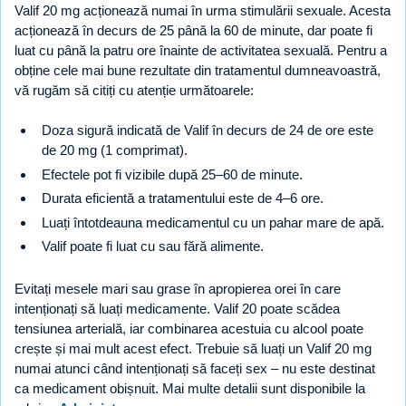
Valif 20 mg acționează numai în urma stimulării sexuale. Acesta
acționează în decurs de 25 până la 60 de minute, dar poate fi
luat cu până la patru ore înainte de activitatea sexuală. Pentru a
obține cele mai bune rezultate din tratamentul dumneavoastră,
vă rugăm să citiți cu atenție următoarele:
Doza sigură indicată de Valif în decurs de 24 de ore este
de 20 mg (1 comprimat).
Efectele pot fi vizibile după 25–60 de minute.
Durata eficientă a tratamentului este de 4–6 ore.
Luați întotdeauna medicamentul cu un pahar mare de apă.
Valif poate fi luat cu sau fără alimente.
Evitați mesele mari sau grase în apropierea orei în care
intenționați să luați medicamente. Valif 20 poate scădea
tensiunea arterială, iar combinarea acestuia cu alcool poate
crește și mai mult acest efect. Trebuie să luați un Valif 20 mg
numai atunci când intenționați să faceți sex – nu este destinat
ca medicament obișnuit. Mai multe detalii sunt disponibile la