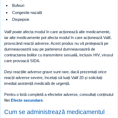
Bufeuri
Congestie nazală
Dispepsie
Valif poate afecta modul în care acționează alte medicamente,
iar alte medicamente pot afecta modul în care acționează Valif,
provocând reacții adverse. Acest produs nu vă protejează pe
dumneavoastră sau pe partenerul dumneavoastră de
contractarea bolilor cu transmitere sexuală, inclusiv HIV, virusul
care provoacă SIDA.
Deși reacțiile adverse grave sunt rare, dacă prezentați orice
reacții adverse severe, încetați să luați Valif 20 și solicitați
imediat asistență medicală de urgență.
Pentru o listă completă a efectelor adverse, consultați conținutul
filei
Efecte secundare
.
Cum se administrează medicamentul