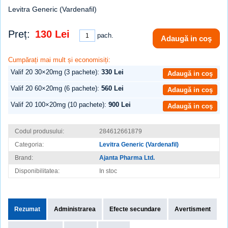
Levitra Generic (Vardenafil)
Preț:
130 Lei
pach.
Adaugă in coş
Cumpărați mai mult și economisiți:
Valif 20 30×20mg (3 pachete):
330 Lei
Adaugă in coş
Valif 20 60×20mg (6 pachete):
560 Lei
Adaugă in coş
Valif 20 100×20mg (10 pachete):
900 Lei
Adaugă in coş
Codul produsului:
284612661879
Categoria:
Levitra Generic (Vardenafil)
Brand:
Ajanta Pharma Ltd.
Disponibilitatea:
In stoc
Rezumat
Administrarea
Efecte secundare
Avertisment