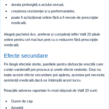
durata prelungită a actului sexual,
creșterea rezistenței și a performanțelor,
poate fi achiziționat online fără a fi nevoie de prescripție
medicală.
Alegeți pachetul dvs. preferat și cumpărați ieftin Valif 20 pilule
online pentru cel mai bun preț cu o reducere fără prescripție
medicală.
Efecte secundare
Pe lângă efectele dorite, pastilele pentru disfuncție erectilă care
conțin vardenafil pot provoca și unele efecte nedorite. Deși nu
toate aceste efecte secundare pot apărea, acestea pot necesita
asistență medicală dacă se întâmplă acest lucru.
Reacțiile adverse raportate în mod obișnuit de Valif 20 sunt:
Dureri de cap
Amețeli