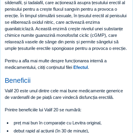
sildenafil, și tadalafil, care acționează asupra țesutului erectil al
penisului pentru a crește fluxul sangvin pentru a provoca o
erecție. În timpul stimulării sexuale, în țesutul erectil al penisului
se eliberează oxidul nitric, care activează enzima
guanilatciclază. Această enzimă crește nivelul unei substanțe
chimice numite guanozină monofosfat ciclic (cGMP), care
relaxează vasele de sânge din penis și permite sângelui să
umple țesuturile erectile spongioase pentru a provoca o erecție.
Pentru a afla mai multe despre funcționarea internă a
medicamentului, citiți conținutul filei
Efectul
.
Beneficii
Valif 20 este unul dintre cele mai bune medicamente generice
de vardenafil de pe piață care vindecă disfuncția erectilă.
Printre beneficiile lui Valif 20 se numără:
preț mai bun în comparație cu Levitra original,
debut rapid al acțiunii (în 30 de minute),