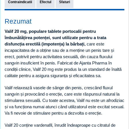
Contraindicatii
Efectul
Sfaturi
Rezumat
Valif 20 mg, populare tablete portocalii pentru
îmbunătățirea potenței, sunt utilizate pentru a trata
disfuncția erectilă (impotența) la bărbați,
care este
incapacitatea de a obține sau de a menține un penis tare și
erect, potrivit pentru activitatea sexuală, din cauza fluxului
sangvin insuficient în penis. Fabricat de Ajanta Pharma în
condiții clinice, Valif 20 mg este produs la un standard de înaltă
calitate pentru a asigura siguranța și eficacitatea sa.
Valif relaxează vasele de sânge din penis, crescând fluxul
sangvin și provocând o erecție, care este răspunsul natural la
stimularea sexuală. Cu toate acestea, Valif nu este un afrodiziac
și va funcționa numai atunci când utilizatorul este excitat sexual.
Va fi nevoie de stimulare pentru a dezvolta o erecție.
Valif 20 conține vardenafil, înrudit îndeaproape cu citratul de