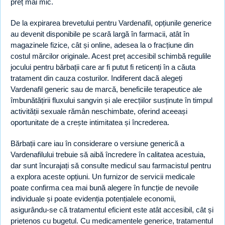
preț mai mic.
De la expirarea brevetului pentru Vardenafil, opțiunile generice
au devenit disponibile pe scară largă în farmacii, atât în
magazinele fizice, cât și online, adesea la o fracțiune din
costul mărcilor originale. Acest preț accesibil schimbă regulile
jocului pentru bărbații care ar fi putut fi reticenți în a căuta
tratament din cauza costurilor. Indiferent dacă alegeți
Vardenafil generic sau de marcă, beneficiile terapeutice ale
îmbunătățirii fluxului sangvin și ale erecțiilor susținute în timpul
activității sexuale rămân neschimbate, oferind aceeași
oportunitate de a crește intimitatea și încrederea.
Bărbații care iau în considerare o versiune generică a
Vardenafilului trebuie să aibă încredere în calitatea acestuia,
dar sunt încurajați să consulte medicul sau farmacistul pentru
a explora aceste opțiuni. Un furnizor de servicii medicale
poate confirma cea mai bună alegere în funcție de nevoile
individuale și poate evidenția potențialele economii,
asigurându-se că tratamentul eficient este atât accesibil, cât și
prietenos cu bugetul. Cu medicamentele generice, tratamentul