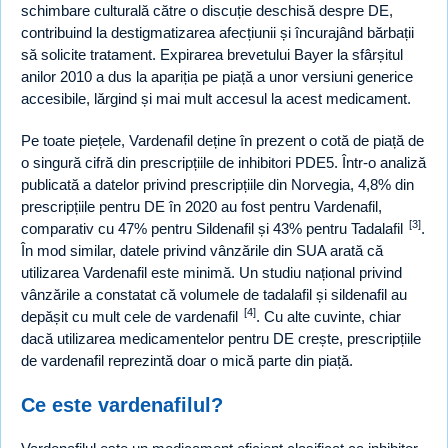
schimbare culturală către o discuție deschisă despre DE,
contribuind la destigmatizarea afecțiunii și încurajând bărbații
să solicite tratament. Expirarea brevetului Bayer la sfârșitul
anilor 2010 a dus la apariția pe piață a unor versiuni generice
accesibile, lărgind și mai mult accesul la acest medicament.
Pe toate piețele, Vardenafil deține în prezent o cotă de piață de
o singură cifră din prescripțiile de inhibitori PDE5. Într-o analiză
publicată a datelor privind prescripțiile din Norvegia, 4,8% din
prescripțiile pentru DE în 2020 au fost pentru Vardenafil,
[3]
comparativ cu 47% pentru Sildenafil și 43% pentru Tadalafil
.
În mod similar, datele privind vânzările din SUA arată că
utilizarea Vardenafil este minimă. Un studiu național privind
vânzările a constatat că volumele de tadalafil și sildenafil au
[4]
depășit cu mult cele de vardenafil
. Cu alte cuvinte, chiar
dacă utilizarea medicamentelor pentru DE crește, prescripțiile
de vardenafil reprezintă doar o mică parte din piață.
Ce este vardenafilul?