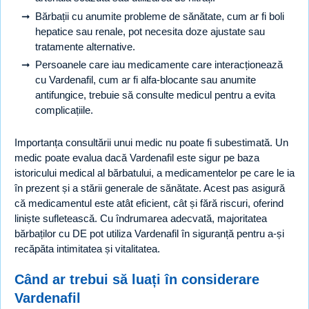
Bărbații cu anumite probleme de sănătate, cum ar fi boli
hepatice sau renale, pot necesita doze ajustate sau
tratamente alternative.
Persoanele care iau medicamente care interacționează
cu Vardenafil, cum ar fi alfa-blocante sau anumite
antifungice, trebuie să consulte medicul pentru a evita
complicațiile.
Importanța consultării unui medic nu poate fi subestimată. Un
medic poate evalua dacă Vardenafil este sigur pe baza
istoricului medical al bărbatului, a medicamentelor pe care le ia
în prezent și a stării generale de sănătate. Acest pas asigură
că medicamentul este atât eficient, cât și fără riscuri, oferind
liniște sufletească. Cu îndrumarea adecvată, majoritatea
bărbaților cu DE pot utiliza Vardenafil în siguranță pentru a-și
recăpăta intimitatea și vitalitatea.
Când ar trebui să luați în considerare
Vardenafil