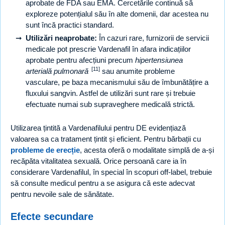
aprobate de FDA sau EMA. Cercetările continuă să
exploreze potențialul său în alte domenii, dar acestea nu
sunt încă practici standard.
Utilizări neaprobate:
În cazuri rare, furnizorii de servicii
medicale pot prescrie Vardenafil în afara indicațiilor
aprobate pentru afecțiuni precum
hipertensiunea
[11]
arterială pulmonară
sau anumite probleme
vasculare, pe baza mecanismului său de îmbunătățire a
fluxului sangvin. Astfel de utilizări sunt rare și trebuie
efectuate numai sub supraveghere medicală strictă.
Utilizarea țintită a Vardenafilului pentru DE evidențiază
valoarea sa ca tratament țintit și eficient. Pentru bărbații cu
probleme de erecție
, acesta oferă o modalitate simplă de a-și
recăpăta vitalitatea sexuală. Orice persoană care ia în
considerare Vardenafilul, în special în scopuri off-label, trebuie
să consulte medicul pentru a se asigura că este adecvat
pentru nevoile sale de sănătate.
Efecte secundare