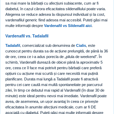
sa mai mare la bărbații cu afecțiuni subiacente, cum ar fi
diabetul, în cazul cărora eficacitatea sildenafilului poate varia.
Alegerea se reduce adesea la răspunsul individual și la cost,
vardenafilul generic fiind adesea mai accesibil. Puteți găsi mai
multe informații despre
Vardenafil vs Sildenafil aici
.
Vardenafil vs. Tadalafil
Tadalafil
, comercializat sub denumirea de
Cialis
, este
cunoscut pentru durata sa de acțiune prelungită, de până la 36
de ore, ceea ce i-a adus porecla de „pilula de weekend”. În
schimb, Vardenafil durează de obicei până la aproximativ 5
ore, ceea ce îl face mai potrivit pentru bărbații care preferă
opțiuni cu acțiune mai scurtă și care necesită mai puțină
planificare. Durata mai lungă a Tadalafil poate fi atractivă
pentru cei care caută mai multă spontaneitate pe parcursul
zilei, în timp ce debutul mai rapid al Vardenafil (în doar 30 de
minute) este ideal pentru nevoi mai imediate. Vardenafil poate
avea, de asemenea, un ușor avantaj în ceea ce privește
eficacitatea în anumite afecțiuni medicale, cum ar fi DE
asociată cu diabetul. Puteți găsi mai multe informații despre