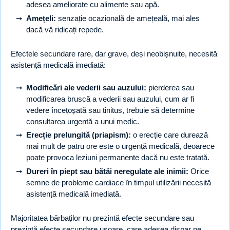
adesea ameliorate cu alimente sau apă.
Amețeli:
senzație ocazională de amețeală, mai ales
dacă vă ridicați repede.
Efectele secundare rare, dar grave, deși neobișnuite, necesită
asistență medicală imediată:
Modificări ale vederii sau auzului:
pierderea sau
modificarea bruscă a vederii sau auzului, cum ar fi
vedere încețoșată sau tinitus, trebuie să determine
consultarea urgentă a unui medic.
Erecție prelungită (priapism):
o erecție care durează
mai mult de patru ore este o urgență medicală, deoarece
poate provoca leziuni permanente dacă nu este tratată.
Dureri în piept sau bătăi neregulate ale inimii:
Orice
semne de probleme cardiace în timpul utilizării necesită
asistență medicală imediată.
Majoritatea bărbaților nu prezintă efecte secundare sau
prezintă efecte secundare ușoare, care adesea dispar pe