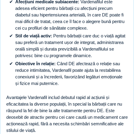
Afecțiuni medicale subiacente:
Vardenafilul este
adesea eficient pentru bărbații cu afecțiuni precum
diabetul sau hipertensiunea arterială, în care DE poate fi
mai dificil de tratat, ceea ce îl face o alegere bună pentru
cei cu profiluri de sănătate complexe.
Stil de viață activ:
Pentru bărbații care duc o viață agitat
sau preferă un tratament ușor de integrat, administrarea
orală simplă și durata previzibilă a Vardenafilului se
potrivesc bine cu programele dinamice.
Obiective în relație:
Când DE afectează o relație sau
reduce intimitatea, Vardenafil poate ajuta la restabilirea
conexiunii și a încrederii, favorizând legături emoționale
și fizice mai puternice.
Avantajele Vardenafil includ debutul rapid al acțiunii și
eficacitatea la diverse populații, în special la bărbații care nu
răspund la fel de bine la alte tratamente pentru DE. Este
deosebit de atractiv pentru cei care caută un medicament care
acționează rapid, fără a necesita schimbări semnificative ale
stilului de viață.