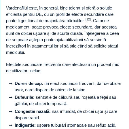
Vardenafilul este, în general, bine tolerat și oferă o soluție
eficientă pentru DE, cu un profil de efecte secundare care
[12]
poate fi gestionat de majoritatea bărbaților
. Ca orice
medicament, poate provoca efecte secundare, dar acestea
sunt de obicei ușoare și de scurtă durată. Înțelegerea a ceea
ce se poate aștepta poate ajuta utilizatorii să se simtă
încrezători în tratamentul lor și să știe când să solicite sfatul
medicului.
Efectele secundare frecvente care afectează un procent mic
de utilizatori includ:
Dureri de cap:
un efect secundar frecvent, dar de obicei
ușor, care dispare de obicei de la sine.
Bufeurile:
senzație de căldură sau roșeață a feței sau
gâtului, de obicei temporară.
Congestie nazală:
nas înfundat, de obicei ușor și care
dispare rapid.
Indigestie:
ușoare tulburări stomacale sau reflux acid,