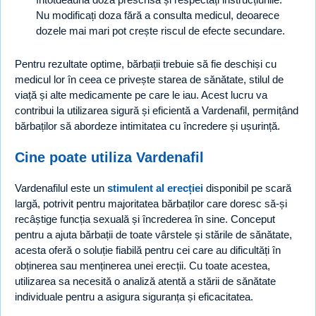
Nu modificați doza fără a consulta medicul, deoarece
dozele mai mari pot crește riscul de efecte secundare.
Pentru rezultate optime, bărbații trebuie să fie deschiși cu
medicul lor în ceea ce privește starea de sănătate, stilul de
viață și alte medicamente pe care le iau. Acest lucru va
contribui la utilizarea sigură și eficientă a Vardenafil, permițând
bărbaților să abordeze intimitatea cu încredere și ușurință.
Cine poate utiliza Vardenafil
Vardenafilul este un
stimulent al erecției
disponibil pe scară
largă, potrivit pentru majoritatea bărbaților care doresc să-și
recâștige funcția sexuală și încrederea în sine. Conceput
pentru a ajuta bărbații de toate vârstele și stările de sănătate,
acesta oferă o soluție fiabilă pentru cei care au dificultăți în
obținerea sau menținerea unei erecții. Cu toate acestea,
utilizarea sa necesită o analiză atentă a stării de sănătate
individuale pentru a asigura siguranța și eficacitatea.