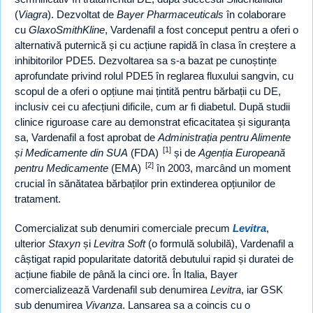
(
Viagra
). Dezvoltat de
Bayer Pharmaceuticals
în colaborare
cu
GlaxoSmithKline
, Vardenafil a fost conceput pentru a oferi o
alternativă puternică și cu acțiune rapidă în clasa în creștere a
inhibitorilor PDE5. Dezvoltarea sa s-a bazat pe cunoștințe
aprofundate privind rolul PDE5 în reglarea fluxului sangvin, cu
scopul de a oferi o opțiune mai țintită pentru bărbații cu DE,
inclusiv cei cu afecțiuni dificile, cum ar fi diabetul. După studii
clinice riguroase care au demonstrat eficacitatea și siguranța
sa, Vardenafil a fost aprobat de
Administrația pentru Alimente
[1]
și Medicamente din SUA
(FDA)
și de
Agenția Europeană
[2]
pentru Medicamente
(EMA)
în 2003, marcând un moment
crucial în sănătatea bărbaților prin extinderea opțiunilor de
tratament.
Comercializat sub denumiri comerciale precum
Levitra
,
ulterior
Staxyn
și
Levitra Soft
(o formulă solubilă), Vardenafil a
câștigat rapid popularitate datorită debutului rapid și duratei de
acțiune fiabile de până la cinci ore. În Italia, Bayer
comercializează Vardenafil sub denumirea
Levitra
, iar GSK
sub denumirea
Vivanza
. Lansarea sa a coincis cu o