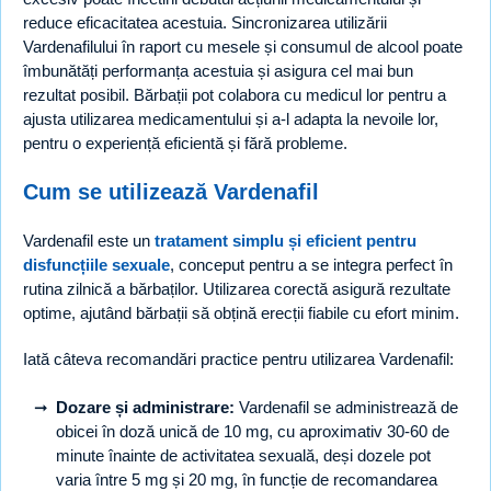
reduce eficacitatea acestuia. Sincronizarea utilizării
Vardenafilului în raport cu mesele și consumul de alcool poate
îmbunătăți performanța acestuia și asigura cel mai bun
rezultat posibil. Bărbații pot colabora cu medicul lor pentru a
ajusta utilizarea medicamentului și a-l adapta la nevoile lor,
pentru o experiență eficientă și fără probleme.
Cum se utilizează Vardenafil
Vardenafil este un
tratament simplu și eficient pentru
disfuncțiile sexuale
, conceput pentru a se integra perfect în
rutina zilnică a bărbaților. Utilizarea corectă asigură rezultate
optime, ajutând bărbații să obțină erecții fiabile cu efort minim.
Iată câteva recomandări practice pentru utilizarea Vardenafil:
Dozare și administrare:
Vardenafil se administrează de
obicei în doză unică de 10 mg, cu aproximativ 30-60 de
minute înainte de activitatea sexuală, deși dozele pot
varia între 5 mg și 20 mg, în funcție de recomandarea