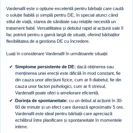
Vardenafil este o opțiune excelentă pentru bărbații care caută
o soluție fiabilă și simplă pentru DE, în special atunci când
stilul de viață, starea de sănătate sau relațiile necesită un
tratament fiabil. Versatilitatea și debutul rapid al acțiunii sale îl
fac potrivit pentru o gamă largă de situații, oferind bărbaților
flexibilitatea de a gestiona DE cu încredere.
Luați în considerare Vardenafil în următoarele situații:
Simptome persistente de DE:
dacă obținerea sau
menținerea unei erecții este dificilă în mod constant, fie
din cauza unor afecțiuni fizice, cum ar fi diabetul, fie din
cauza unor factori psihologici, cum ar fi stresul,
Vardenafil poate oferi o ameliorare eficientă.
Dorința de spontaneitate:
cu un debut al acțiunii în 30-
60 de minute și un efect care durează aproximativ 5 ore,
Vardenafil este ideal pentru bărbații care apreciază
echilibrul între planificare și spontaneitate în momentele
intime.