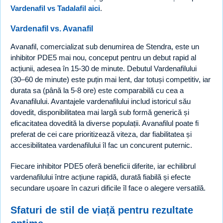
Vardenafil vs Tadalafil aici
.
Vardenafil vs. Avanafil
Avanafil, comercializat sub denumirea de Stendra, este un
inhibitor PDE5 mai nou, conceput pentru un debut rapid al
acțiunii, adesea în 15-30 de minute. Debutul Vardenafilului
(30–60 de minute) este puțin mai lent, dar totuși competitiv, iar
durata sa (până la 5-8 ore) este comparabilă cu cea a
Avanafilului. Avantajele vardenafilului includ istoricul său
dovedit, disponibilitatea mai largă sub formă generică și
eficacitatea dovedită la diverse populații. Avanafilul poate fi
preferat de cei care prioritizează viteza, dar fiabilitatea și
accesibilitatea vardenafilului îl fac un concurent puternic.
Fiecare inhibitor PDE5 oferă beneficii diferite, iar echilibrul
vardenafilului între acțiune rapidă, durată fiabilă și efecte
secundare ușoare în cazuri dificile îl face o alegere versatilă.
Sfaturi de stil de viață pentru rezultate