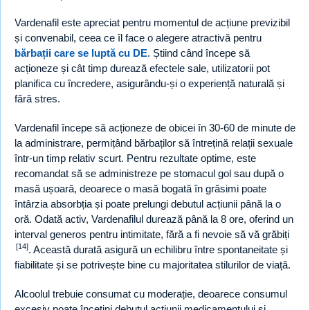
Vardenafil este apreciat pentru momentul de acțiune previzibil
și convenabil, ceea ce îl face o alegere atractivă pentru
bărbații care se luptă cu DE
. Știind când începe să
acționeze și cât timp durează efectele sale, utilizatorii pot
planifica cu încredere, asigurându-și o experiență naturală și
fără stres.
Vardenafil începe să acționeze de obicei în 30-60 de minute de
la administrare, permițând bărbaților să întrețină relații sexuale
într-un timp relativ scurt. Pentru rezultate optime, este
recomandat să se administreze pe stomacul gol sau după o
masă ușoară, deoarece o masă bogată în grăsimi poate
întârzia absorbția și poate prelungi debutul acțiunii până la o
oră. Odată activ, Vardenafilul durează până la 8 ore, oferind un
interval generos pentru intimitate, fără a fi nevoie să vă grăbiți
[14]
. Această durată asigură un echilibru între spontaneitate și
fiabilitate și se potrivește bine cu majoritatea stilurilor de viață.
Alcoolul trebuie consumat cu moderație, deoarece consumul
excesiv poate încetini debutul acțiunii medicamentului și