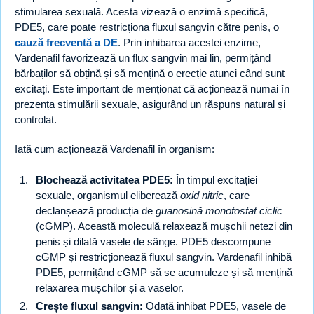
stimularea sexuală. Acesta vizează o enzimă specifică,
PDE5, care poate restricționa fluxul sangvin către penis, o
cauză frecventă a DE
. Prin inhibarea acestei enzime,
Vardenafil favorizează un flux sangvin mai lin, permițând
bărbaților să obțină și să mențină o erecție atunci când sunt
excitați. Este important de menționat că acționează numai în
prezența stimulării sexuale, asigurând un răspuns natural și
controlat.
Iată cum acționează Vardenafil în organism:
Blochează activitatea PDE5:
În timpul excitației
sexuale, organismul eliberează
oxid nitric
, care
declanșează producția de
guanosină monofosfat ciclic
(cGMP). Această moleculă relaxează mușchii netezi din
penis și dilată vasele de sânge. PDE5 descompune
cGMP și restricționează fluxul sangvin. Vardenafil inhibă
PDE5, permițând cGMP să se acumuleze și să mențină
relaxarea mușchilor și a vaselor.
Crește fluxul sangvin:
Odată inhibat PDE5, vasele de