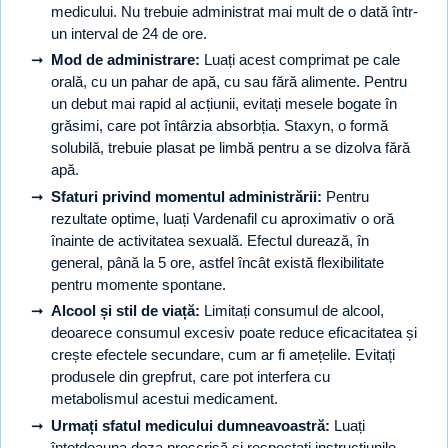
medicului. Nu trebuie administrat mai mult de o dată într-
un interval de 24 de ore.
Mod de administrare:
Luați acest comprimat pe cale
orală, cu un pahar de apă, cu sau fără alimente. Pentru
un debut mai rapid al acțiunii, evitați mesele bogate în
grăsimi, care pot întârzia absorbția. Staxyn, o formă
solubilă, trebuie plasat pe limbă pentru a se dizolva fără
apă.
Sfaturi privind momentul administrării:
Pentru
rezultate optime, luați Vardenafil cu aproximativ o oră
înainte de activitatea sexuală. Efectul durează, în
general, până la 5 ore, astfel încât există flexibilitate
pentru momente spontane.
Alcool și stil de viață:
Limitați consumul de alcool,
deoarece consumul excesiv poate reduce eficacitatea și
crește efectele secundare, cum ar fi amețelile. Evitați
produsele din grepfrut, care pot interfera cu
metabolismul acestui medicament.
Urmați sfatul medicului dumneavoastră:
Luați
întotdeauna doza prescrisă și respectați instrucțiunile.