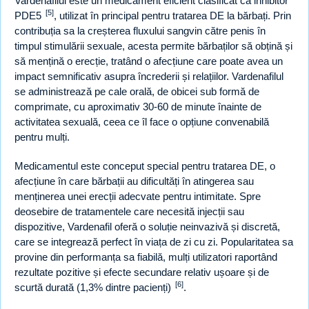
Vardenafilul este un medicament eficient clasificat ca inhibitor
[5]
PDE5
, utilizat în principal pentru tratarea DE la bărbați. Prin
contribuția sa la creșterea fluxului sangvin către penis în
timpul stimulării sexuale, acesta permite bărbaților să obțină și
să mențină o erecție, tratând o afecțiune care poate avea un
impact semnificativ asupra încrederii și relațiilor. Vardenafilul
se administrează pe cale orală, de obicei sub formă de
comprimate, cu aproximativ 30-60 de minute înainte de
activitatea sexuală, ceea ce îl face o opțiune convenabilă
pentru mulți.
Medicamentul este conceput special pentru tratarea DE, o
afecțiune în care bărbații au dificultăți în atingerea sau
menținerea unei erecții adecvate pentru intimitate. Spre
deosebire de tratamentele care necesită injecții sau
dispozitive, Vardenafil oferă o soluție neinvazivă și discretă,
care se integrează perfect în viața de zi cu zi. Popularitatea sa
provine din performanța sa fiabilă, mulți utilizatori raportând
rezultate pozitive și efecte secundare relativ ușoare și de
[6]
scurtă durată (1,3% dintre pacienți)
.