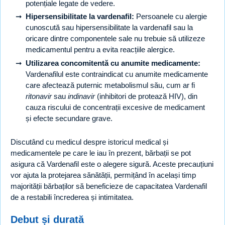
potențiale legate de vedere.
Hipersensibilitate la vardenafil:
Persoanele cu alergie
cunoscută sau hipersensibilitate la vardenafil sau la
oricare dintre componentele sale nu trebuie să utilizeze
medicamentul pentru a evita reacțiile alergice.
Utilizarea concomitentă cu anumite medicamente:
Vardenafilul este contraindicat cu anumite medicamente
care afectează puternic metabolismul său, cum ar fi
ritonavir
sau
indinavir
(inhibitori de protează HIV), din
cauza riscului de concentrații excesive de medicament
și efecte secundare grave.
Discutând cu medicul despre istoricul medical și
medicamentele pe care le iau în prezent, bărbații se pot
asigura că Vardenafil este o alegere sigură. Aceste precauțiuni
vor ajuta la protejarea sănătății, permițând în același timp
majorității bărbaților să beneficieze de capacitatea Vardenafil
de a restabili încrederea și intimitatea.
Debut și durată