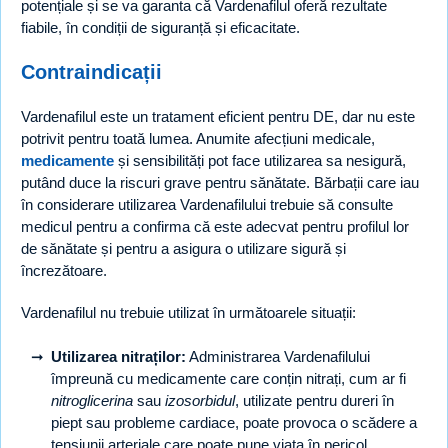
potențiale și se va garanta că Vardenafilul oferă rezultate
fiabile, în condiții de siguranță și eficacitate.
Contraindicații
Vardenafilul este un tratament eficient pentru DE, dar nu este
potrivit pentru toată lumea. Anumite afecțiuni medicale,
medicamente
și sensibilități pot face utilizarea sa nesigură,
putând duce la riscuri grave pentru sănătate. Bărbații care iau
în considerare utilizarea Vardenafilului trebuie să consulte
medicul pentru a confirma că este adecvat pentru profilul lor
de sănătate și pentru a asigura o utilizare sigură și
încrezătoare.
Vardenafilul nu trebuie utilizat în următoarele situații:
Utilizarea nitraților:
Administrarea Vardenafilului
împreună cu medicamente care conțin nitrați, cum ar fi
nitroglicerina
sau
izosorbidul
, utilizate pentru dureri în
piept sau probleme cardiace, poate provoca o scădere a
tensiunii arteriale care poate pune viața în pericol.