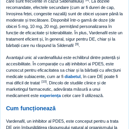
care sunt frecvente în cazul Sildenafilului)
. La dozele
recomandate, efectele secundare (cum ar fi dureri de cap,
înroșirea feței, congestie nazală) sunt de obicei ușoare până la
moderate și trecătoare. Disponibil într-o gamă de doze (de
obicei 5 mg, 10 mg, 20 mg), permițând personalizarea în
funcție de eficacitate și tolerabilitate. În plus, Vardenafil este un
tratament eficient și, în general, sigur pentru DE, chiar și la
[9]
bărbații care nu răspund la Sildenafil
.
Avantajul unic al vardenafilului este echilibrul dintre potență și
accesibilitate. În comparație cu alți inhibitori ai PDE5, este
cunoscut pentru eficacitatea sa chiar și la bărbații cu afecțiuni
medicale subiacente, cum ar fi
diabetul
, în care DE poate fi
[10]
mai dificil de tratat
. Dincolo de studiile clinice și de
marketingul farmaceutic, adevărata măsură a unui
medicament este
experiența
celor care îl utilizează.
Cum funcționează
Vardenafil, un inhibitor al PDE5, este conceput pentru a trata
DE prin îmbunătățirea răspunsului natural al organismului la