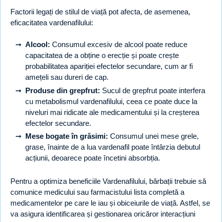
Factorii legați de stilul de viață pot afecta, de asemenea,
eficacitatea vardenafilului:
Alcool:
Consumul excesiv de alcool poate reduce
capacitatea de a obține o erecție și poate crește
probabilitatea apariției efectelor secundare, cum ar fi
amețeli sau dureri de cap.
Produse din grepfrut:
Sucul de grepfrut poate interfera
cu metabolismul vardenafilului, ceea ce poate duce la
niveluri mai ridicate ale medicamentului și la creșterea
efectelor secundare.
Mese bogate în grăsimi:
Consumul unei mese grele,
grase, înainte de a lua vardenafil poate întârzia debutul
acțiunii, deoarece poate încetini absorbția.
Pentru a optimiza beneficiile Vardenafilului, bărbații trebuie să
comunice medicului sau farmacistului lista completă a
medicamentelor pe care le iau și obiceiurile de viață. Astfel, se
va asigura identificarea și gestionarea oricăror interacțiuni