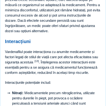
măsură ce organismul se adaptează la medicament. Pentru a
minimiza disconfortul, utilizatorii pot rămâne hidratați, pot evita
consumul excesiv de alcool și pot urma instrucțiunile de
dozare. Dacă efectele secundare persistă sau sunt
îngrijorătoare, un medic poate oferi sfaturi privind ajustarea
dozei sau opțiuni alternative.
Interacțiuni
Vardenafilul poate interacționa cu anumite medicamente și
factori legați de stilul de viață care pot afecta eficacitatea sau
[13]
siguranța acestuia
. Înțelegerea acestor interacțiuni este
esențială pentru a se asigura că medicamentul funcționează
conform așteptărilor, reducând în același timp riscurile.
Interacțiunile potențiale includ:
Nitrați:
Medicamentele precum nitroglicerina, utilizate
pentru durerile în piept, pot provoca o scădere
periculoasă a tensiunii arteriale atunci când sunt