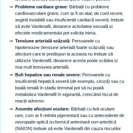
Probleme cardiace grave:
Bărbații cu probleme
cardiovasculare grave, cum ar fi un atac de cord recent,
angină instabilă sau insuficiență cardiacă severă, trebuie
să evite Vardenafil, deoarece activitatea sexuală și
efectele medicamentului pot solicita inima.
Tensiune arterială scăzută:
Persoanele cu
hipotensiune (tensiune arterială foarte scăzută) sau
afecțiuni care le predispun la aceasta nu trebuie să
utilizeze Vardenafil, deoarece acesta poate scădea și
mai mult tensiunea arterială.
Boli hepatice sau renale severe:
Persoanele cu
insuficiență hepatică severă (de exemplu, ciroză) sau cu
boală renală în stadiu terminal pot să nu poată
metaboliza Vardenafil în siguranță, crescând riscul de
reacții adverse.
Anumite afecțiuni oculare:
Bărbații cu boli oculare
rare, cum ar fi
retinita pigmentară
sau cu antecedente de
neuropatie optică ischemică anterioară non-arteritică
(NAION) trebuie să evite Vardenafil din cauza riscurilor