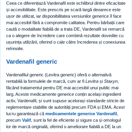
Ceea ce diferențiază Vardenafil este echilibrul dintre eficacitate
și accesibilitate. Este prescris pe scară largă deoarece este
ușor de utilizat, iar disponibilitatea versiunilor generice îl face
mai accesibil fără a compromite calitatea. Pentru bărbații care
caută o modalitate fiabilă de a trata DE, Vardenafil se remarcă
ca o alegere de încredere care combină rezultate dovedite cu
ușurința utilizării, oferind o cale către încrederea și conexiunea
reînnoite.
Vardenafil generic
Vardenafilul generic (Levitra generic) oferă o alternativă
rentabilă la formulele de marcă, cum ar fi
Levitra
și
Staxyn
,
făcând tratamentul pentru DE mai accesibil unui public mai
larg. Aceste medicamente generice conțin același ingredient
activ, Vardenafil, și sunt supuse acelorași standarde stricte de
reglementare stabilite de autorități precum FDA și EMA. Acest
lucru garantează că
medicamentele generice Vardenafil
,
precum
Valif
, sunt la fel de eficiente și sigure ca și omologul
lor de marcă originală, oferind o ameliorare fiabilă a DE la un