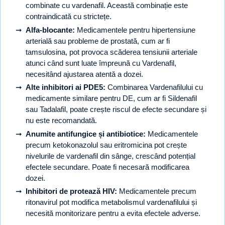
combinate cu vardenafil. Această combinație este
contraindicată cu strictețe.
Alfa-blocante:
Medicamentele pentru hipertensiune
arterială sau probleme de prostată, cum ar fi
tamsulosina, pot provoca scăderea tensiunii arteriale
atunci când sunt luate împreună cu Vardenafil,
necesitând ajustarea atentă a dozei.
Alte inhibitori ai PDE5:
Combinarea Vardenafilului cu
medicamente similare pentru DE, cum ar fi Sildenafil
sau Tadalafil, poate crește riscul de efecte secundare și
nu este recomandată.
Anumite antifungice și antibiotice:
Medicamentele
precum ketokonazolul sau eritromicina pot crește
nivelurile de vardenafil din sânge, crescând potențial
efectele secundare. Poate fi necesară modificarea
dozei.
Inhibitori de protează HIV:
Medicamentele precum
ritonavirul pot modifica metabolismul vardenafilului și
necesită monitorizare pentru a evita efectele adverse.