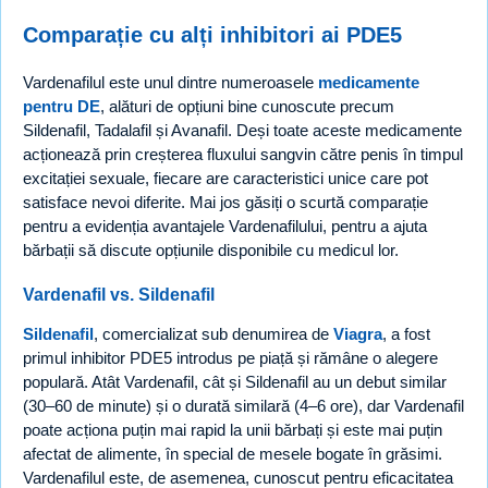
Comparație cu alți inhibitori ai PDE5
Vardenafilul este unul dintre numeroasele
medicamente
pentru DE
, alături de opțiuni bine cunoscute precum
Sildenafil, Tadalafil și Avanafil. Deși toate aceste medicamente
acționează prin creșterea fluxului sangvin către penis în timpul
excitației sexuale, fiecare are caracteristici unice care pot
satisface nevoi diferite. Mai jos găsiți o scurtă comparație
pentru a evidenția avantajele Vardenafilului, pentru a ajuta
bărbații să discute opțiunile disponibile cu medicul lor.
Vardenafil vs. Sildenafil
Sildenafil
, comercializat sub denumirea de
Viagra
, a fost
primul inhibitor PDE5 introdus pe piață și rămâne o alegere
populară. Atât Vardenafil, cât și Sildenafil au un debut similar
(30–60 de minute) și o durată similară (4–6 ore), dar Vardenafil
poate acționa puțin mai rapid la unii bărbați și este mai puțin
afectat de alimente, în special de mesele bogate în grăsimi.
Vardenafilul este, de asemenea, cunoscut pentru eficacitatea