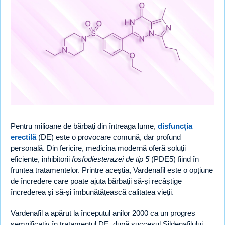
Pentru milioane de bărbați din întreaga lume,
disfuncția
erectilă
(DE) este o provocare comună, dar profund
personală. Din fericire, medicina modernă oferă soluții
eficiente, inhibitorii
fosfodiesterazei de tip 5
(PDE5) fiind în
fruntea tratamentelor. Printre aceștia, Vardenafil este o opțiune
de încredere care poate ajuta bărbații să-și recâștige
încrederea și să-și îmbunătățească calitatea vieții.
Vardenafil a apărut la începutul anilor 2000 ca un progres
semnificativ în tratamentul DE, după succesul Sildenafilului