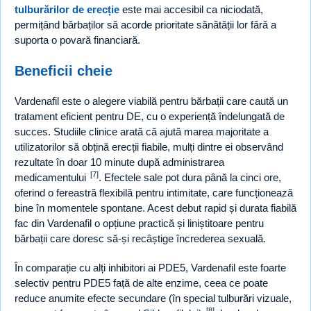
tulburărilor de erecție
este mai accesibil ca niciodată,
permițând bărbaților să acorde prioritate sănătății lor fără a
suporta o povară financiară.
Beneficii cheie
Vardenafil este o alegere viabilă pentru bărbații care caută un
tratament eficient pentru DE, cu o experiență îndelungată de
succes. Studiile clinice arată că ajută marea majoritate a
utilizatorilor să obțină erecții fiabile, mulți dintre ei observând
rezultate în doar 10 minute după administrarea
[7]
medicamentului
. Efectele sale pot dura până la cinci ore,
oferind o fereastră flexibilă pentru intimitate, care funcționează
bine în momentele spontane. Acest debut rapid și durata fiabilă
fac din Vardenafil o opțiune practică și liniștitoare pentru
bărbații care doresc să-și recâștige încrederea sexuală.
În comparație cu alți inhibitori ai PDE5, Vardenafil este foarte
selectiv pentru PDE5 față de alte enzime, ceea ce poate
reduce anumite efecte secundare (în special tulburări vizuale,
[8]