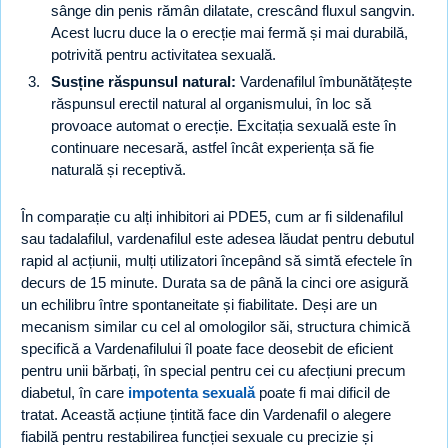
sânge din penis rămân dilatate, crescând fluxul sangvin.
Acest lucru duce la o erecție mai fermă și mai durabilă,
potrivită pentru activitatea sexuală.
Susține răspunsul natural:
Vardenafilul îmbunătățește
răspunsul erectil natural al organismului, în loc să
provoace automat o erecție. Excitația sexuală este în
continuare necesară, astfel încât experiența să fie
naturală și receptivă.
În comparație cu alți inhibitori ai PDE5, cum ar fi sildenafilul
sau tadalafilul, vardenafilul este adesea lăudat pentru debutul
rapid al acțiunii, mulți utilizatori începând să simtă efectele în
decurs de 15 minute. Durata sa de până la cinci ore asigură
un echilibru între spontaneitate și fiabilitate. Deși are un
mecanism similar cu cel al omologilor săi, structura chimică
specifică a Vardenafilului îl poate face deosebit de eficient
pentru unii bărbați, în special pentru cei cu afecțiuni precum
diabetul, în care
impotenta sexuală
poate fi mai dificil de
tratat. Această acțiune țintită face din Vardenafil o alegere
fiabilă pentru restabilirea funcției sexuale cu precizie și