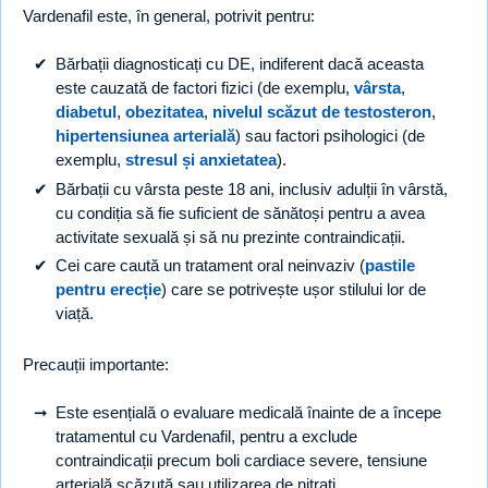
Vardenafil este, în general, potrivit pentru:
Bărbații diagnosticați cu DE, indiferent dacă aceasta
este cauzată de factori fizici (de exemplu,
vârsta
,
diabetul
,
obezitatea
,
nivelul scăzut de testosteron
,
hipertensiunea arterială
) sau factori psihologici (de
exemplu,
stresul și anxietatea
).
Bărbații cu vârsta peste 18 ani, inclusiv adulții în vârstă,
cu condiția să fie suficient de sănătoși pentru a avea
activitate sexuală și să nu prezinte contraindicații.
Cei care caută un tratament oral neinvaziv (
pastile
pentru erecție
) care se potrivește ușor stilului lor de
viață.
Precauții importante:
Este esențială o evaluare medicală înainte de a începe
tratamentul cu Vardenafil, pentru a exclude
contraindicații precum boli cardiace severe, tensiune
arterială scăzută sau utilizarea de nitrați.