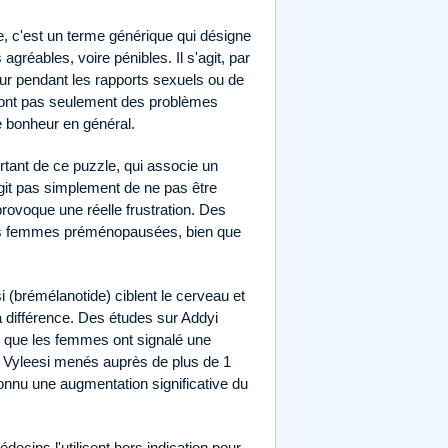
 c'est un terme générique qui désigne
réables, voire pénibles. Il s'agit, par
leur pendant les rapports sexuels ou de
 sont pas seulement des problèmes
le bonheur en général.
tant de ce puzzle, qui associe un
'agit pas simplement de ne pas être
rovoque une réelle frustration. Des
des femmes préménopausées, bien que
si (brémélanotide) ciblent le cerveau et
la différence. Des études sur Addyi
que les femmes ont signalé une
s Vyleesi menés auprès de plus de 1
nnu une augmentation significative du
decins l'utilisent hors indication pour