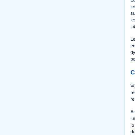
le
su
le
lu
Le
en
dy
pe
C
Vo
ré
re
Ad
lu
la
dé