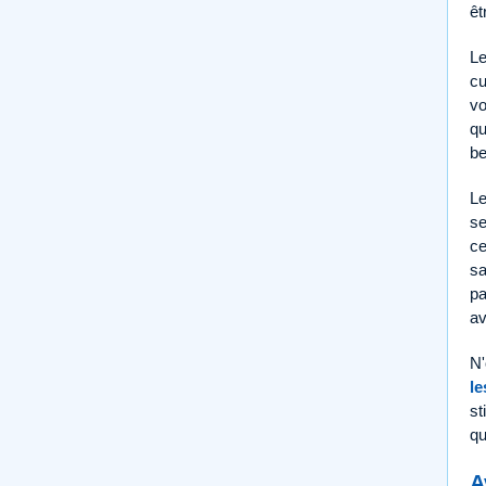
êt
Le
cu
vo
qu
be
Le
se
ce
sa
pa
av
N'
l
st
qu
A