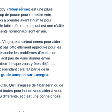
ddyi (
flibansérine
) est une pilule
oup de pouce pour remettre votre
ion à prendre avant l'intimité pour
 faible désir sexuel, qui est une réalité
ments hormonaux sont en jeu.
 du Viagra, est surtout connu pour aider
it pas officiellement approuvé pour les
résoudre les problèmes d'excitation
 s'agit pas de vous donner envie
mieux lorsque vous y êtes déjà. La
ependant cela fait partie de la
e
guide complet sur Lovegra
.
tils. Qu'il s'agisse de flibanserin ou de
ont toutes pour but de vous aider à vous
différente, et c'est une bonne chose.