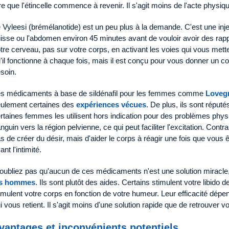
re que l'étincelle commence à revenir. Il s'agit moins de l'acte physiq
 Vyleesi (brémélanotide) est un peu plus à la demande. C'est une inj
isse ou l'abdomen environ 45 minutes avant de vouloir avoir des rappo
tre cerveau, pas sur votre corps, en activant les voies qui vous mette
'il fonctionne à chaque fois, mais il est conçu pour vous donner un
soin.
s médicaments à base de sildénafil pour les femmes comme
Loveg
ulement certaines des
expériences vécues
. De plus, ils sont répu
rtaines femmes les utilisent hors indication pour des problèmes physi
nguin vers la région pelvienne, ce qui peut faciliter l'excitation. Contra
s de créer du désir, mais d'aider le corps à réagir une fois que vous 
ant l'intimité.
oubliez pas qu'aucun de ces médicaments n'est une solution miracle
es hommes
. Ils sont plutôt des aides. Certains stimulent votre libido de
imulent votre corps en fonction de votre humeur. Leur efficacité dépen
i vous retient. Il s'agit moins d'une solution rapide que de retrouver v
vantages et inconvénients potentiels