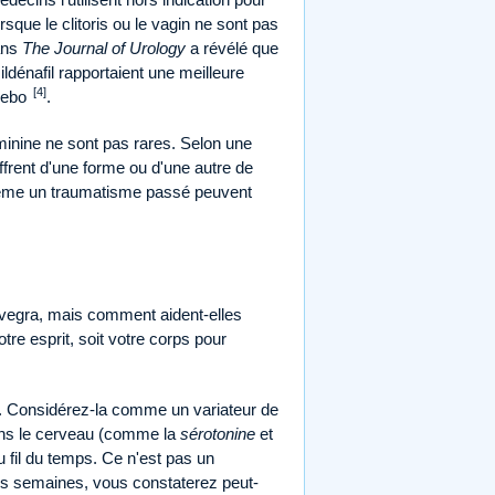
rsque le clitoris ou le vagin ne sont pas
ans
The Journal of Urology
a révélé que
ldénafil rapportaient une meilleure
[4]
acebo
.
féminine ne sont pas rares. Selon une
rent d'une forme ou d'une autre de
même un traumatisme passé peuvent
Lovegra, mais comment aident-elles
re esprit, soit votre corps pour
eau. Considérez-la comme un variateur de
dans le cerveau (comme la
sérotonine
et
u fil du temps. Ce n'est pas un
ues semaines, vous constaterez peut-