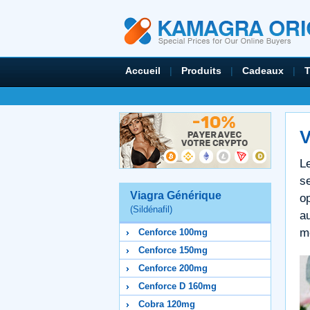
Accueil
|
Produits
|
Cadeaux
|
V
L
se
Viagra Générique
op
(Sildénafil)
a
m
Cenforce 100mg
Cenforce 150mg
Cenforce 200mg
Cenforce D 160mg
Cobra 120mg