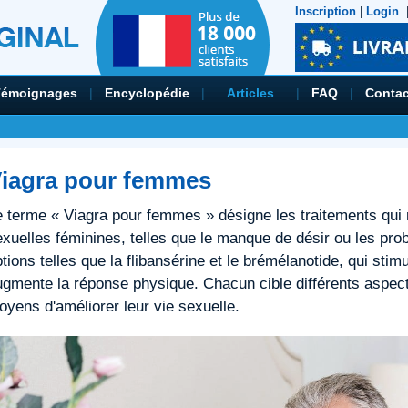
Inscription
|
Login
Témoignages
|
Encyclopédie
|
Articles
|
FAQ
|
Contac
iagra pour femmes
e terme « Viagra pour femmes » désigne les traitements qui r
xuelles féminines, telles que le manque de désir ou les probl
tions telles que la flibansérine et le brémélanotide, qui stimule
ugmente la réponse physique. Chacun cible différents aspec
oyens d'améliorer leur vie sexuelle.