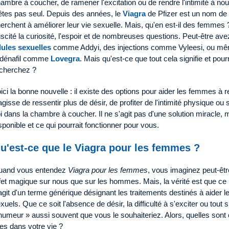
ambre à coucher, de ramener l'excitation ou de rendre l'intimité à nou
êtes pas seul. Depuis des années, le
Viagra
de Pfizer est un nom de
erchent à améliorer leur vie sexuelle. Mais, qu'en est-il des femmes
scité la curiosité, l'espoir et de nombreuses questions. Peut-être a
lules sexuelles
comme Addyi, des injections comme Vyleesi, ou même
ldénafil comme
Lovegra
. Mais qu'est-ce que tout cela signifie et pourr
cherchez ?
ici la bonne nouvelle : il existe des options pour aider les femmes à re
agisse de ressentir plus de désir, de profiter de l'intimité physique o
i dans la chambre à coucher. Il ne s'agit pas d'une solution miracle,
sponible et ce qui pourrait fonctionner pour vous.
u'est-ce que le Viagra pour les femmes ?
uand vous entendez
Viagra pour les femmes
, vous imaginez peut-êtr
fet magique sur nous que sur les hommes. Mais, la vérité est que ce n
agit d'un terme générique désignant les traitements destinés à aide
xuels. Que ce soit l'absence de désir, la difficulté à s'exciter ou tout 
humeur » aussi souvent que vous le souhaiteriez. Alors, quelles sont
les dans votre vie ?