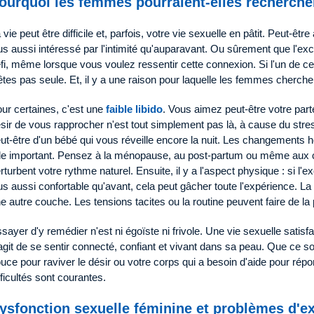
ourquoi les femmes pourraient-elles recherche
 vie peut être difficile et, parfois, votre vie sexuelle en pâtit. Peut-
us aussi intéressé par l'intimité qu'auparavant. Ou sûrement que l'ex
fi, même lorsque vous voulez ressentir cette connexion. Si l'un de c
êtes pas seule. Et, il y a une raison pour laquelle les femmes cherche
ur certaines, c'est une
faible libido
. Vous aimez peut-être votre par
sir de vous rapprocher n'est tout simplement pas là, à cause du str
ut-être d'un bébé qui vous réveille encore la nuit. Les changement
le important. Pensez à la ménopause, au post-partum ou même aux 
rturbent votre rythme naturel. Ensuite, il y a l'aspect physique : si l'exci
us aussi confortable qu'avant, cela peut gâcher toute l'expérience. La
e autre couche. Les tensions tacites ou la routine peuvent faire de la 
sayer d'y remédier n'est ni égoïste ni frivole. Une vie sexuelle satisfa
agit de se sentir connecté, confiant et vivant dans sa peau. Que ce so
uce pour raviver le désir ou votre corps qui a besoin d'aide pour ré
fficultés sont courantes.
ysfonction sexuelle féminine et problèmes d'ex