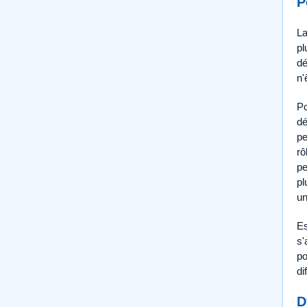
P
La
pl
dé
n'
Po
dé
pe
rô
pe
pl
un
Es
s'
po
di
D