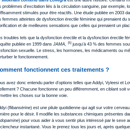
s problèmes d'excitation liés à la circulation sanguine, par exemple, lo
ffisamment stimulés pour être réactifs. Une étude publiée en 2003 d
s femmes atteintes de dysfonction érectile féminine qui prenaient du si
brification et de meilleures sensations que celles qui prenaient un pl
s troubles tels que la dysfonction érectile et la dysfonction érectile 
[5]
quête publiée en 1999 dans
JAMA
,
jusqu'à 43 % des femmes souff
sfonction sexuelle. Le stress, les hormones, les médicaments ou 
rturber le fonctionnement.
omment fonctionnent ces traitements ?
us avez donc entendu parler d'options telles que Addyi, Vyleesi et 
ellement ? Chacune fonctionne un peu différemment, en ciblant soit vot
mettre les choses sur la bonne voie.
dyi (flibansérine) est une pilule quotidienne qui agit sur votre cerv
mière pour le désir. Il modifie les substances chimiques présentes 
dopamine
) pour vous aider à vous sentir plus intéressé par le sexe a
clencheur instantané. Vous le prenez tous les jours et, après quelq