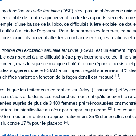
a
dysfonction sexuelle féminine
(DSF) n'est pas un phénomène unique,
 ensemble de troubles qui peuvent rendre les rapports sexuels moins ag
emple, d'une baisse de la libido, de difficultés à être excitée, de dou
fficultés à atteindre l'orgasme. Pour de nombreuses femmes, ce ne
ordre sexuel, ils peuvent affecter la confiance en soi, les relations et 
e
trouble de l'excitation sexuelle féminine
(FSAD) est un élément impor
ible désir sexuel à une difficulté à être physiquement excitée. Il ne s
humeur, mais lorsque ce manque d'intérêt ou de réponse persiste et p
udes suggèrent que le FSIAD a un impact négatif sur environ 8 % 
[1]
s chiffres varient en fonction de la façon dont il est mesuré
.
est là que les traitements entrent en jeu. Addyi (flibansérine) et Vylee
ntent d'activer le désir. Les recherches montrent qu'ils peuvent faire 
nées auprès de plus de 3 400 femmes préménopausées ont montré 
[2]
élioration significative du désir par rapport au placebo
. Les essai
0 femmes ont montré qu'approximativement 25 % d'entre elles ont co
[3]
sir, contre 17 % pour le placebo
.
e
sildénafil contenu dans Lovegra
est une autre histoire. Certains mé