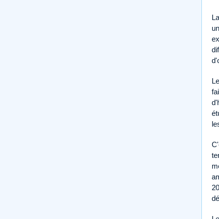
L
un
ex
di
d'
L
fa
d'
ét
le
C'
te
me
am
20
dé
L