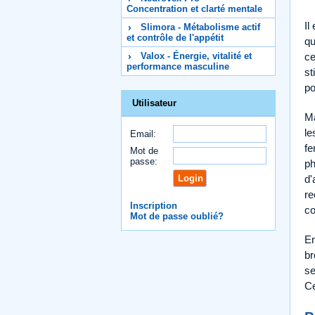
Concentration et clarté mentale
Il
Slimora - Métabolisme actif
et contrôle de l'appétit
qu
Valox - Énergie, vitalité et
ce
performance masculine
st
po
Utilisateur
Ma
le
Email:
fe
Mot de
passe:
ph
d'
re
Inscription
co
Mot de passe oublié?
En
br
se
Ce