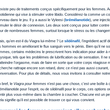
 existe peu de traitements conçus spécifiquement pour les femmes. A
otidienne qui vise à stimuler votre libido. Considérez-la comme un c
rveau dans le jeu. Il y a aussi le Vyleesi (
brémélanotide
), une inject
imuler le désir de connexion. Les deux sont conçus pour lutter contre le
ur de nombreuses femmes, surtout lorsque le stress ou les change
is, qu'en est-il du Viagra lui-même ? Le
sildénafil
, l'ingrédient actif
s hommes en améliorant le flux sanguin vers le pénis. Bien qu'il ne so
mmes, certains médecins le prescrivent hors indication pour aider à 
ysique, tels que les problèmes de lubrification ou de sensation. Il ne
atteindre l'orgasme, mais de faire en sorte que votre corps réagisse 
cherche rattrape encore son retard, donc ce n'est pas aussi courant, c
nversation. Pour plus de détails, nous vous invitons à consulter notr
 bref, le
Viagra pour femmes
n'est pas une chose, c'est une boîte à ou
émélanotide pour l'esprit, ou de sildénafil pour le corps, ces options 
ntir plus vous-même dans la chambre à coucher. Chacune est un peu 
la signifie qu'il est possible de trouver ce qui vous convient.