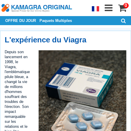
0
OFFRE DU JOUR
Paquets Multiples
L'expérience du Viagra
Depuis son
lancement en
1998, le
Viagra,
l'emblématique
pilule bleue, a
changé la vie
de millions
d'hommes
souffrant des
troubles de
l'érection. Son
impact
remarquable
sur les
relations et le