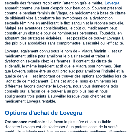
sexuelle des femmes reçoit enfin l'attention qu'elle mérite,
Lovegra
apparaît comme une lueur d'espoir pour beaucoup. Souvent présenté
comme le pendant féminin du Viagra, ce médicament à base de citrate
de sildénafil vise à combattre les symptômes de la dysfonction
sexuelle féminine en améliorant le flux sanguin et la réponse sexuelle.
Malgré ses avantages considérables, le coût du médicament peut
constituer un obstacle pour de nombreuses personnes. Toutefois, en
adoptant des stratégies éclairées, il est possible de trouver Lovegra à
des prix plus abordables sans compromettre la sécurité ou l'efficacité.
Lovegra, également connu sous le nom de « Viagra féminin », est un
médicament utilisé pour améliorer le plaisir sexuel et traiter la
dysfonction sexuelle chez les femmes. Il contient du citrate de
sildénafil, le même ingrédient actif que le Viagra pour hommes. Bien
que Lovegra puisse être un outil précieux pour améliorer l'intimité et la
qualité de vie, il est important de trouver des options abordables lors de
l'achat de ce médicament. Dans cet article, nous examinerons les
différentes façons d'acheter le Lovegra, nous vous donnerons trois
conseils sur la façon de le trouver à un prix plus bas et nous
soulignerons trois points à surveiller lorsque vous cherchez un
médicament Lovegra rentable.
Options d'achat de Lovegra
Ordonnance médicale
: La façon la plus sûre et la plus fiable
d'acheter Lovegra est de s'adresser à un professionnel de la santé
agréé. Un médecin peut évaluer vos antécédents médicaux, déterminer