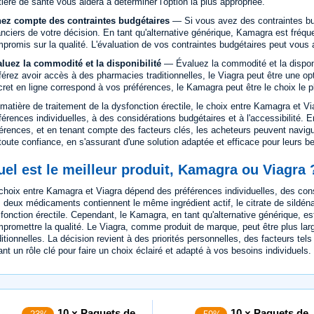
ière de santé vous aidera à déterminer l'option la plus appropriée.
ez compte des contraintes budgétaires
— Si vous avez des contraintes bu
anciers de votre décision. En tant qu'alternative générique, Kamagra est fr
promis sur la qualité. L'évaluation de vos contraintes budgétaires peut vous a
luez la commodité et la disponibilité
— Évaluez la commodité et la dispon
férez avoir accès à des pharmacies traditionnelles, le Viagra peut être une op
cret en ligne correspond à vos préférences, le Kamagra peut être le choix le p
matière de traitement de la dysfonction érectile, le choix entre Kamagra et 
férences individuelles, à des considérations budgétaires et à l'accessibilité. 
férences, et en tenant compte des facteurs clés, les acheteurs peuvent navig
toute confiance, en s'assurant d'une solution adaptée et efficace pour leurs b
el est le meilleur produit, Kamagra ou Viagra 
choix entre Kamagra et Viagra dépend des préférences individuelles, des consi
 deux médicaments contiennent le même ingrédient actif, le citrate de sildénafil
fonction érectile. Cependant, le Kamagra, en tant qu'alternative générique, 
promettre la qualité. Le Viagra, comme produit de marque, peut être plus la
ditionnelles. La décision revient à des priorités personnelles, des facteurs tels
ant un rôle clé pour faire un choix éclairé et adapté à vos besoins individuels.
10 × Paquets de
10 × Paquets de