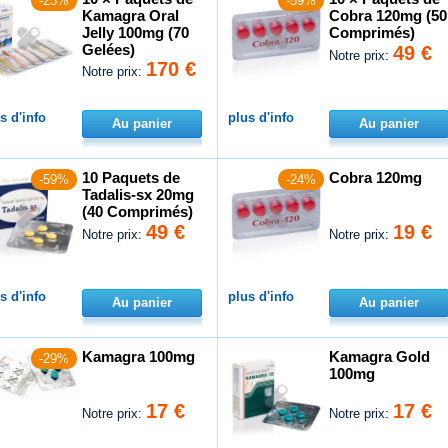
-23%
-59%
Kamagra Oral
Cobra 120mg (50
Jelly 100mg (70
Comprimés)
Gelées)
49 €
Notre prix:
170 €
Notre prix:
s d'info
plus d'info
Au panier
Au panier
10 Paquets de
Cobra 120mg
-59%
-24%
Tadalis-sx 20mg
(40 Comprimés)
49 €
19 €
Notre prix:
Notre prix:
s d'info
plus d'info
Au panier
Au panier
Kamagra 100mg
Kamagra Gold
-29%
100mg
17 €
17 €
Notre prix:
Notre prix: