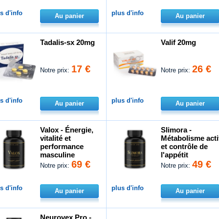
s d'info
plus d'info
Au panier
Au panier
Tadalis-sx 20mg
Valif 20mg
17 €
26 €
Notre prix:
Notre prix:
s d'info
plus d'info
Au panier
Au panier
Valox - Énergie,
Slimora -
vitalité et
Métabolisme acti
performance
et contrôle de
masculine
l'appétit
69 €
49 €
Notre prix:
Notre prix:
s d'info
plus d'info
Au panier
Au panier
Neurovex Pro -