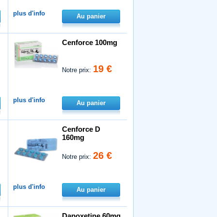
plus d'info
Au panier
Cenforce 100mg
19 €
Notre prix:
plus d'info
Au panier
Cenforce D
160mg
26 €
Notre prix:
plus d'info
Au panier
Dapoxetine 60mg