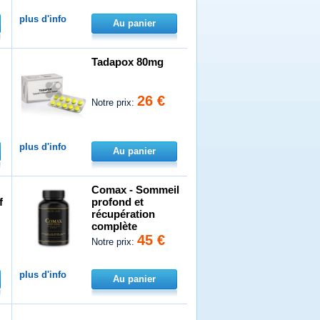
plus d'info
Au panier
Tadapox 80mg
26 €
Notre prix:
plus d'info
Au panier
Comax - Sommeil
f
profond et
récupération
complète
45 €
Notre prix:
plus d'info
Au panier