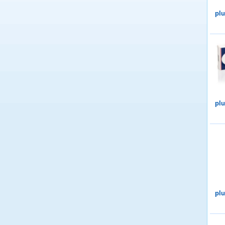
plu
plu
plu