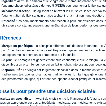
Ingrédient actif
: le Kamagra et le Viagra ont le même ingrédient actif, le citr
l'enzyme phosphodiestérase de type 5 (PDE5) pour augmenter le flux sangui
Mécanisme d'action
: ils agissent en relaxant les muscles lisses des vaiss
l'augmentation du flux sanguin et aide à obtenir et à maintenir une érection.
Efficacité
: les deux médicaments sont reconnus pour leur efficacité dans le 
utilisateurs constatant souvent une amélioration de leurs performances sexu
fférences
Marque ou générique
: la principale différence réside dans la marque. Le 
par Pfizer, tandis que le Kamagra est l'équivalent générique produit par Aja
une option moins chère sans compromis sur la qualité.
Le prix
: le Kamagra est généralement plus économique que le Viagra. La v
disponible à un prix inférieur, ce qui en fait un choix intéressant pour ceux
Disponibilité
: Le Viagra est largement disponible dans le monde entier et 
traditionnels tels que les pharmacies traditionnelles. En tant que générique,
des plateformes en ligne, qui offrent des options d'achat pratiques et discrèt
nseils pour prendre une décision éclairée
sultez un spécialiste
— Avant de choisir entre le Kamagra et le Viagra, con
cussion approfondie sur vos antécédents médicaux, vos médicaments existant