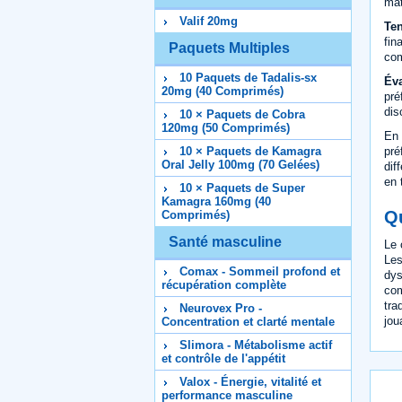
mat
Valif 20mg
Ten
fin
Paquets Multiples
com
10 Paquets de Tadalis-sx
Éva
20mg (40 Comprimés)
pré
dis
10 × Paquets de Cobra
120mg (50 Comprimés)
En 
pré
10 × Paquets de Kamagra
Oral Jelly 100mg (70 Gelées)
dif
en 
10 × Paquets de Super
Kamagra 160mg (40
Qu
Comprimés)
Santé masculine
Le 
Les
Comax - Sommeil profond et
dys
récupération complète
com
tra
Neurovex Pro -
jou
Concentration et clarté mentale
Slimora - Métabolisme actif
et contrôle de l'appétit
Valox - Énergie, vitalité et
performance masculine