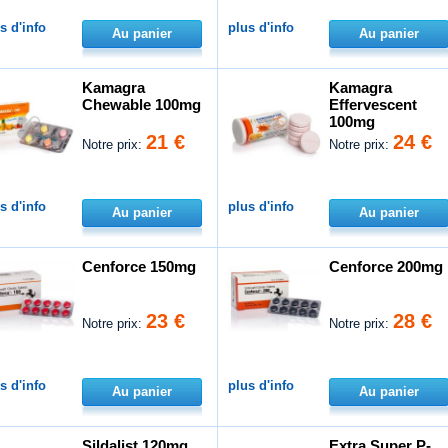
s d'info
plus d'info
Au panier
Au panier
Kamagra
Kamagra
Chewable 100mg
Effervescent
100mg
21 €
24 €
Notre prix:
Notre prix:
s d'info
plus d'info
Au panier
Au panier
Cenforce 150mg
Cenforce 200mg
23 €
28 €
Notre prix:
Notre prix:
s d'info
plus d'info
Au panier
Au panier
Sildalist 120mg
Extra Super P-