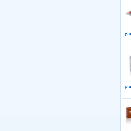
plu
plu