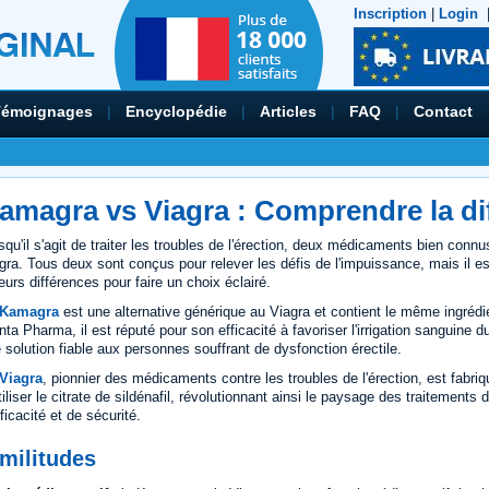
Inscription
|
Login
Témoignages
|
Encyclopédie
|
Articles
|
FAQ
|
Contact
amagra vs Viagra : Comprendre la di
squ'il s'agit de traiter les troubles de l'érection, deux médicaments bien co
gra. Tous deux sont conçus pour relever les défis de l'impuissance, mais il e
leurs différences pour faire un choix éclairé.
 Kamagra
est une alternative générique au Viagra et contient le même ingrédient
nta Pharma, il est réputé pour son efficacité à favoriser l'irrigation sanguine du
 solution fiable aux personnes souffrant de dysfonction érectile.
Viagra
, pionnier des médicaments contre les troubles de l'érection, est fabriq
tiliser le citrate de sildénafil, révolutionnant ainsi le paysage des traitement
fficacité et de sécurité.
militudes