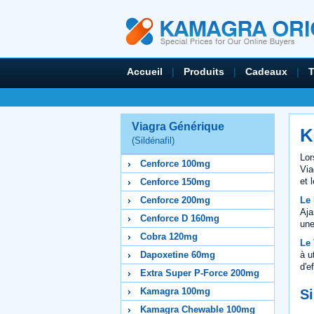
Accueil
|
Produits
|
Cadeaux
|
Viagra Générique
K
(Sildénafil)
Lor
Cenforce 100mg
Via
et 
Cenforce 150mg
Le
Cenforce 200mg
Aja
Cenforce D 160mg
une
Cobra 120mg
Le 
à u
Dapoxetine 60mg
d'e
Extra Super P-Force 200mg
Kamagra 100mg
Si
Kamagra Chewable 100mg