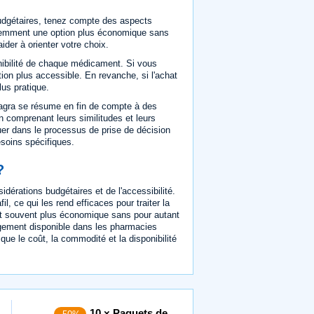
dgétaires, tenez compte des aspects
équemment une option plus économique sans
ider à orienter votre choix.
ibilité de chaque médicament. Si vous
tion plus accessible. En revanche, si l'achat
lus pratique.
Viagra se résume en fin de compte à des
En comprenant leurs similitudes et leurs
uer dans le processus de prise de décision
esoins spécifiques.
?
dérations budgétaires et de l'accessibilité.
, ce qui les rend efficaces pour traiter la
est souvent plus économique sans pour autant
rgement disponible dans les pharmacies
 que le coût, la commodité et la disponibilité
10 × Paquets de