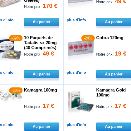
Gelées)
49 €
Notre prix:
170 €
Notre prix:
s d'info
plus d'info
Au panier
Au panier
10 Paquets de
Cobra 120mg
-59%
-24%
Tadalis-sx 20mg
(40 Comprimés)
49 €
19 €
Notre prix:
Notre prix:
s d'info
plus d'info
Au panier
Au panier
Kamagra 100mg
Kamagra Gold
-29%
100mg
17 €
17 €
Notre prix:
Notre prix:
s d'info
plus d'info
Au panier
Au panier