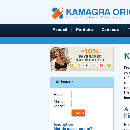
Accueil
|
Produits
|
Cadeaux
|
K
Dan
dys
off
Utilisateur
ret
act
L'h
Email:
lié
Mot de
passe:
Aj
l'
Inscription
Fo
Mot de passe oublié?
com