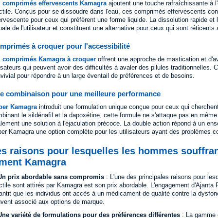
s
comprimés effervescents Kamagra
ajoutent une touche rafraîchissante à l
ctile. Conçus pour se dissoudre dans l'eau, ces comprimés effervescents cons
ervescente pour ceux qui préfèrent une forme liquide. La dissolution rapide et 
bale de l'utilisateur et constituent une alternative pour ceux qui sont réticent
mprimés à croquer pour l'accessibilité
s
comprimés Kamagra à croquer
offrent une approche de mastication et d'av
lisateurs qui peuvent avoir des difficultés à avaler des pilules traditionnelles. 
vivial pour répondre à un large éventail de préférences et de besoins.
e combinaison pour une meilleure performance
per Kamagra
introduit une formulation unique conçue pour ceux qui cherchen
binant le sildénafil et la dapoxétine, cette formule ne s'attaque pas en même 
lement une solution à l'éjaculation précoce. La double action répond à un ens
er Kamagra une option complète pour les utilisateurs ayant des problèmes co
s raisons pour lesquelles les hommes souffran
iment Kamagra
 Un prix abordable sans compromis
: L'une des principales raisons pour le
ctile sont attirés par Kamagra est son prix abordable. L'engagement d'Ajanta 
antit que les individus ont accès à un médicament de qualité contre la dysfonc
vent associé aux options de marque.
Une variété de formulations pour des préférences différentes
: La gamme d