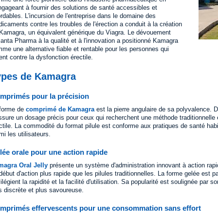
ngageant à fournir des solutions de santé accessibles et
rdables. L'incursion de l'entreprise dans le domaine des
icaments contre les troubles de l'érection a conduit à la création
Kamagra, un équivalent générique du Viagra. Le dévouement
janta Pharma à la qualité et à l'innovation a positionné Kamagra
me une alternative fiable et rentable pour les personnes qui
tent contre la dysfonction érectile.
ypes de Kamagra
mprimés pour la précision
forme de
comprimé de Kamagra
est la pierre angulaire de sa polyvalence.
assure un dosage précis pour ceux qui recherchent une méthode traditionnelle e
ctile. La commodité du format pilule est conforme aux pratiques de santé habit
mi les utilisateurs.
lée orale pour une action rapide
agra Oral Jelly
présente un système d'administration innovant à action rapi
début d'action plus rapide que les pilules traditionnelles. La forme gelée est 
vilégient la rapidité et la facilité d'utilisation. Sa popularité est soulignée par
s discrète et plus savoureuse.
mprimés effervescents pour une consommation sans effort