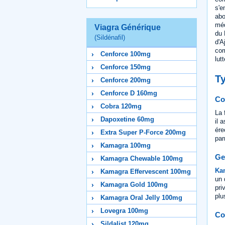
s'e
abo
méd
Viagra Générique
du 
(Sildénafil)
d'A
com
Cenforce 100mg
lut
Cenforce 150mg
T
Cenforce 200mg
Cenforce D 160mg
Co
Cobra 120mg
La 
Dapoxetine 60mg
il 
ére
Extra Super P-Force 200mg
par
Kamagra 100mg
Ge
Kamagra Chewable 100mg
Kam
Kamagra Effervescent 100mg
un 
Kamagra Gold 100mg
pri
plu
Kamagra Oral Jelly 100mg
Lovegra 100mg
Co
Sildalist 120mg