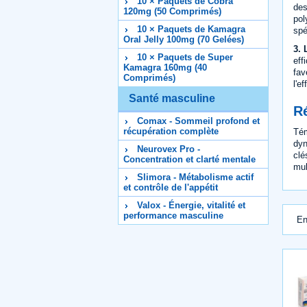
10 × Paquets de Cobra
des
120mg (50 Comprimés)
pol
10 × Paquets de Kamagra
spé
Oral Jelly 100mg (70 Gelées)
3. 
10 × Paquets de Super
eff
Kamagra 160mg (40
fav
Comprimés)
l'e
Santé masculine
R
Comax - Sommeil profond et
récupération complète
Tém
dyn
Neurovex Pro -
clé
Concentration et clarté mentale
mul
Slimora - Métabolisme actif
et contrôle de l'appétit
Valox - Énergie, vitalité et
performance masculine
En