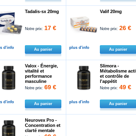
Tadalis-sx 20mg
Valif 20mg
17 €
26 €
Notre prix:
Notre prix:
s d'info
plus d'info
Au panier
Au panier
Valox - Énergie,
Slimora -
vitalité et
Métabolisme acti
performance
et contrôle de
masculine
l'appétit
69 €
49 €
Notre prix:
Notre prix:
s d'info
plus d'info
Au panier
Au panier
Neurovex Pro -
Concentration et
clarté mentale