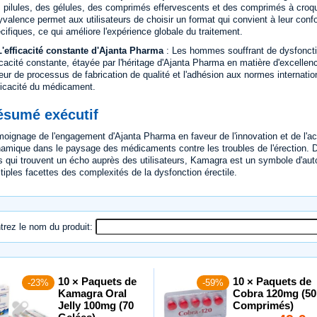
 pilules, des gélules, des comprimés effervescents et des comprimés à croque
yvalence permet aux utilisateurs de choisir un format qui convient à leur confo
cifiques, ce qui améliore l'expérience globale du traitement.
L'efficacité constante d'Ajanta Pharma
: Les hommes souffrant de dysfoncti
icacité constante, étayée par l'héritage d'Ajanta Pharma en matière d'excelle
eur de processus de fabrication de qualité et l'adhésion aux normes internation
fficacité du médicament.
ésumé exécutif
oignage de l'engagement d'Ajanta Pharma en faveur de l'innovation et de l'a
amique dans le paysage des médicaments contre les troubles de l'érection. D
s qui trouvent un écho auprès des utilisateurs, Kamagra est un symbole d'au
tiples facettes des complexités de la dysfonction érectile.
trez le nom du produit:
10 × Paquets de
10 × Paquets de
-23%
-59%
Kamagra Oral
Cobra 120mg (50
Jelly 100mg (70
Comprimés)