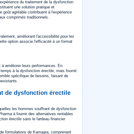
'expérience du traitement de la dysfonction
tituent une solution pratique et
le goût agréable contribuent à l'expérience
s aux comprimés traditionnels.
alement, améliorant l'accessibilité pour les
Cette option associe l'efficacité à un format
t à améliorer leurs performances. En
temps à la dysfonction érectile, mais fournit
emble spécifique de besoins, faisant de
existants.
t de dysfonction érectile
squelles les hommes souffrant de dysfonction
Pharma à fournir des alternatives rentables
tion érectile sans le fardeau financier
e formulations de Kamagra, comprenant