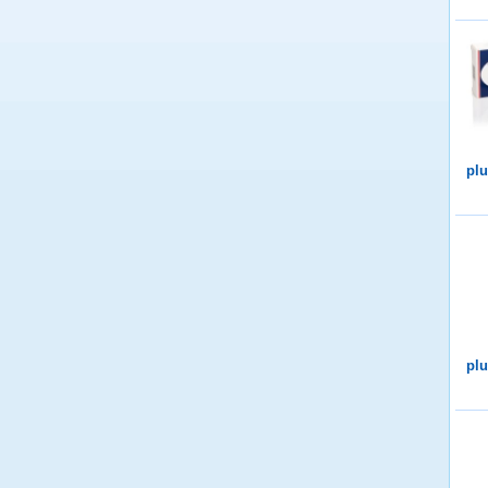
plu
plu