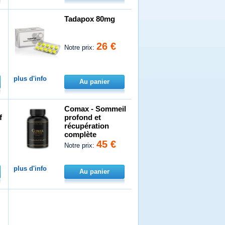
Tadapox 80mg
26 €
Notre prix:
plus d'info
Au panier
Comax - Sommeil
f
profond et
récupération
complète
45 €
Notre prix:
plus d'info
Au panier