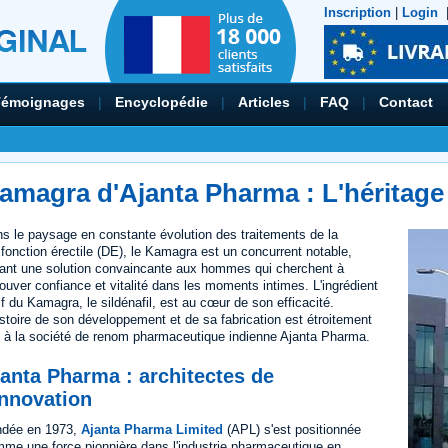
Inscription
|
Login
Témoignages
|
Encyclopédie
|
Articles
|
FAQ
|
Contact
amagra d'Ajanta Pharma : L'héritage
s le paysage en constante évolution des traitements de la
fonction érectile (DE), le Kamagra est un concurrent notable,
rant une solution convaincante aux hommes qui cherchent à
rouver confiance et vitalité dans les moments intimes. L'ingrédient
if du Kamagra, le sildénafil, est au cœur de son efficacité.
istoire de son développement et de sa fabrication est étroitement
e à la société de renom pharmaceutique indienne Ajanta Pharma.
anta Pharma : architectes de
innovation
ndée en 1973,
Ajanta Pharma Limited
(APL) s'est positionnée
me une force pionnière dans l'industrie pharmaceutique en