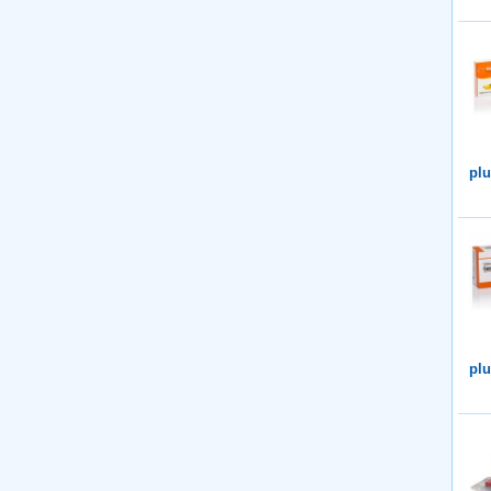
plu
plu