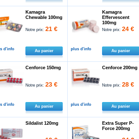
Kamagra
Kamagra
Chewable 100mg
Effervescent
100mg
21 €
24 €
Notre prix:
Notre prix:
s d'info
plus d'info
Au panier
Au panier
Cenforce 150mg
Cenforce 200mg
23 €
28 €
Notre prix:
Notre prix:
s d'info
plus d'info
Au panier
Au panier
Sildalist 120mg
Extra Super P-
Force 200mg