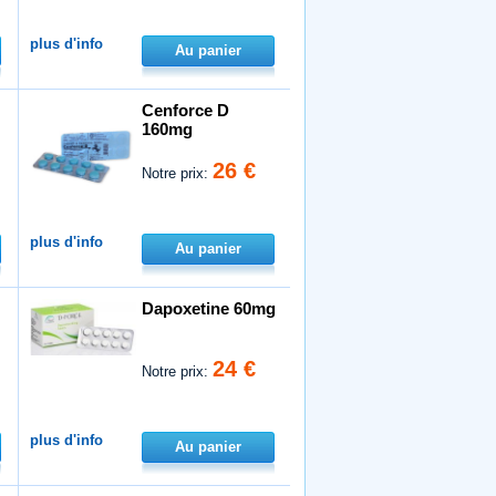
plus d'info
Au panier
Cenforce D
160mg
26 €
Notre prix:
plus d'info
Au panier
Dapoxetine 60mg
24 €
Notre prix:
plus d'info
Au panier