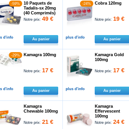
10 Paquets de
Cobra 120mg
-59%
-24%
Tadalis-sx 20mg
(40 Comprimés)
49 €
19 €
Notre prix:
Notre prix:
s d'info
plus d'info
Au panier
Au panier
Kamagra 100mg
Kamagra Gold
-29%
100mg
17 €
17 €
Notre prix:
Notre prix:
s d'info
plus d'info
Au panier
Au panier
Kamagra
Kamagra
Chewable 100mg
Effervescent
100mg
21 €
24 €
Notre prix:
Notre prix: