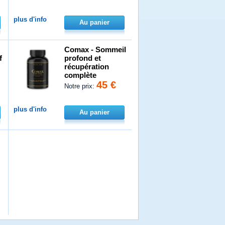
plus d'info
Au panier
Comax - Sommeil
f
profond et
récupération
complète
45 €
Notre prix:
plus d'info
Au panier