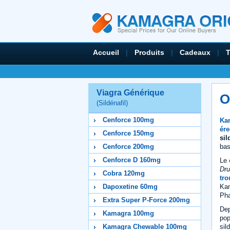
Accueil
|
Produits
|
Cadeaux
|
Viagra Générique
O
(Sildénafil)
Cenforce 100mg
Kam
ére
Cenforce 150mg
sil
bas
Cenforce 200mg
Cenforce D 160mg
Le
Dru
Cobra 120mg
tro
Kam
Dapoxetine 60mg
Pha
Extra Super P-Force 200mg
Dep
Kamagra 100mg
pop
sil
Kamagra Chewable 100mg