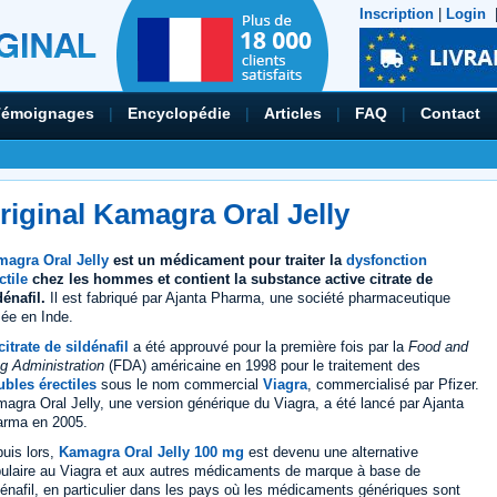
Inscription
|
Login
Témoignages
|
Encyclopédie
|
Articles
|
FAQ
|
Contact
riginal Kamagra Oral Jelly
agra Oral Jelly
est un médicament pour traiter la
dysfonction
ctile
chez les hommes et contient la substance active citrate de
dénafil.
Il est fabriqué par Ajanta Pharma, une société pharmaceutique
ée en Inde.
citrate de sildénafil
a été approuvé pour la première fois par la
Food and
g Administration
(FDA) américaine en 1998 pour le traitement des
ubles érectiles
sous le nom commercial
Viagra
, commercialisé par Pfizer.
agra Oral Jelly, une version générique du Viagra, a été lancé par Ajanta
rma en 2005.
uis lors,
Kamagra Oral Jelly 100 mg
est devenu une alternative
ulaire au Viagra et aux autres médicaments de marque à base de
dénafil, en particulier dans les pays où les médicaments génériques sont