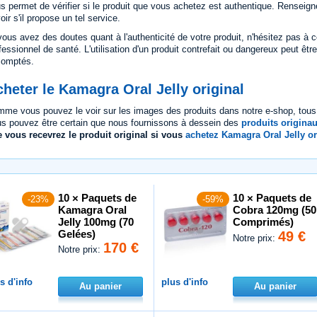
s permet de vérifier si le produit que vous achetez est authentique. Renseign
oir s'il propose un tel service.
vous avez des doutes quant à l'authenticité de votre produit, n'hésitez pas à c
fessionnel de santé. L'utilisation d'un produit contrefait ou dangereux peut êt
comptés.
heter le Kamagra Oral Jelly original
me vous pouvez le voir sur les images des produits dans notre e-shop, tou
s pouvez être certain que nous fournissons à dessein des
produits origina
 vous recevrez le produit original si vous
achetez Kamagra Oral Jelly or
10 × Paquets de
10 × Paquets de
-23%
-59%
Kamagra Oral
Cobra 120mg (50
Jelly 100mg (70
Comprimés)
Gelées)
49 €
Notre prix:
170 €
Notre prix:
s d'info
plus d'info
Au panier
Au panier