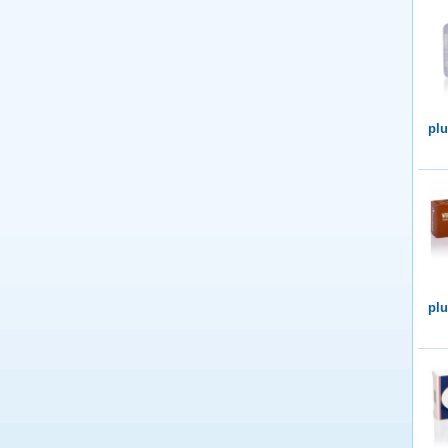
plu
plu