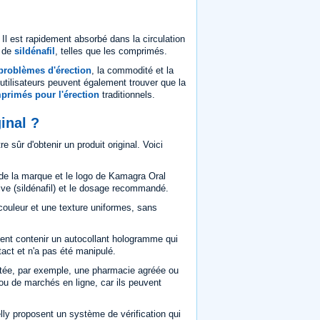
 Il est rapidement absorbé dans la circulation
s de
sildénafil
, telles que les comprimés.
problèmes d'érection
, la commodité et la
s utilisateurs peuvent également trouver que la
primés pour l'érection
traditionnels.
inal ?
 sûr d'obtenir un produit original. Voici
de la marque et le logo de Kamagra Oral
tive (sildénafil) et le dosage recommandé.
 couleur et une texture uniformes, sans
ent contenir un autocollant hologramme qui
tact et n'a pas été manipulé.
tée, par exemple, une pharmacie agréée ou
ou de marchés en ligne, car ils peuvent
ly proposent un système de vérification qui