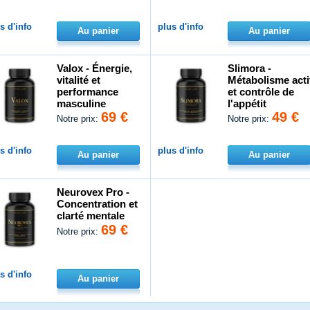
s d'info
plus d'info
Au panier
Au panier
Valox - Énergie,
Slimora -
vitalité et
Métabolisme acti
performance
et contrôle de
masculine
l'appétit
69 €
49 €
Notre prix:
Notre prix:
s d'info
plus d'info
Au panier
Au panier
Neurovex Pro -
Concentration et
clarté mentale
69 €
Notre prix:
s d'info
Au panier