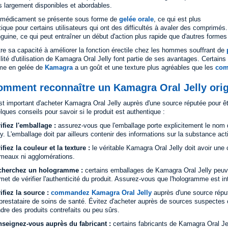
s largement disponibles et abordables.
médicament se présente sous forme de
gelée orale
, ce qui est plus
tique pour certains utilisateurs qui ont des difficultés à avaler des comprimés.
guine, ce qui peut entraîner un début d'action plus rapide que d'autres forme
re sa capacité à améliorer la fonction érectile chez les hommes souffrant de
ilité d'utilisation de Kamagra Oral Jelly font partie de ses avantages. Certain
me en gelée de
Kamagra
a un goût et une texture plus agréables que les
com
omment reconnaître un Kamagra Oral Jelly orig
est important d'acheter Kamagra Oral Jelly auprès d'une source réputée pour être
lques conseils pour savoir si le produit est authentique :
ifiez l'emballage :
assurez-vous que l'emballage porte explicitement le nom 
ly. L'emballage doit par ailleurs contenir des informations sur la substance ac
ifiez la couleur et la texture :
le véritable Kamagra Oral Jelly doit avoir une
meaux ni agglomérations.
cherchez un hologramme :
certains emballages de Kamagra Oral Jelly peuv
met de vérifier l'authenticité du produit. Assurez-vous que l'hologramme est in
ifiez la source :
commandez Kamagra Oral Jelly
auprès d'une source répu
prestataire de soins de santé. Évitez d'acheter auprès de sources suspectes 
dre des produits contrefaits ou peu sûrs.
seignez-vous auprès du fabricant :
certains fabricants de Kamagra Oral Jel