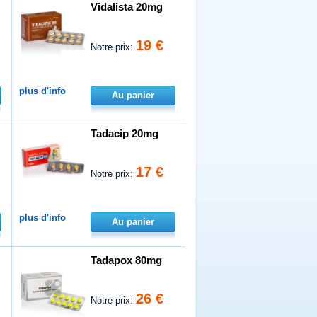
Vidalista 20mg
19 €
Notre prix:
plus d'info
Au panier
Tadacip 20mg
17 €
Notre prix:
plus d'info
Au panier
Tadapox 80mg
26 €
Notre prix: