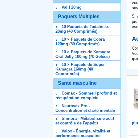
vou
Valif 20mg
sav
Si 
Paquets Multiples
pro
es
10 Paquets de Tadalis-sx
20mg (40 Comprimés)
Ac
10 × Paquets de Cobra
120mg (50 Comprimés)
Com
10 × Paquets de Kamagra
Vou
Oral Jelly 100mg (70 Gelées)
que
10 × Paquets de Super
Kamagra 160mg (40
Comprimés)
Santé masculine
Comax - Sommeil profond et
récupération complète
Neurovex Pro -
Concentration et clarté mentale
Slimora - Métabolisme actif
plu
et contrôle de l'appétit
Valox - Énergie, vitalité et
performance masculine