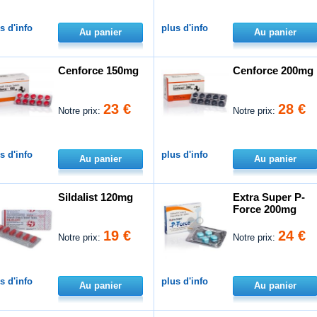
s d'info
plus d'info
Au panier
Au panier
Cenforce 150mg
Cenforce 200mg
23 €
28 €
Notre prix:
Notre prix:
s d'info
plus d'info
Au panier
Au panier
Sildalist 120mg
Extra Super P-
Force 200mg
19 €
24 €
Notre prix:
Notre prix:
s d'info
plus d'info
Au panier
Au panier