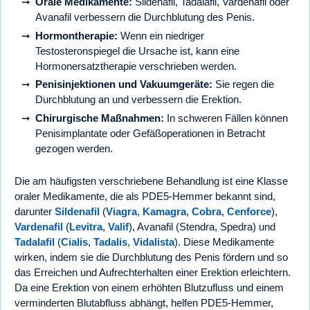
Orale Medikamente:
Sildenafil, Tadalafil, Vardenafil oder
Avanafil verbessern die Durchblutung des Penis.
Hormontherapie:
Wenn ein niedriger
Testosteronspiegel die Ursache ist, kann eine
Hormonersatztherapie verschrieben werden.
Penisinjektionen und Vakuumgeräte:
Sie regen die
Durchblutung an und verbessern die Erektion.
Chirurgische Maßnahmen:
In schweren Fällen können
Penisimplantate oder Gefäßoperationen in Betracht
gezogen werden.
Die am häufigsten verschriebene Behandlung ist eine Klasse
oraler Medikamente, die als PDE5-Hemmer bekannt sind,
darunter
Sildenafil
(
Viagra
,
Kamagra
,
Cobra
,
Cenforce
),
Vardenafil
(
Levitra
,
Valif
), Avanafil (Stendra, Spedra) und
Tadalafil
(
Cialis
,
Tadalis
,
Vidalista
). Diese Medikamente
wirken, indem sie die Durchblutung des Penis fördern und so
das Erreichen und Aufrechterhalten einer Erektion erleichtern.
Da eine Erektion von einem erhöhten Blutzufluss und einem
verminderten Blutabfluss abhängt, helfen PDE5-Hemmer,