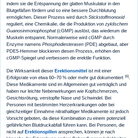
indem sie die Entspannung der glatten Muskulatur in den
Blutgefäßen fördern und so eine bessere Durchblutung
ermöglichen. Dieser Prozess wird durch
Stickstoffmonoxid
reguliert, eine Chemikalie, die die Produktion von
zyklischem
Guanosinmonophosphat
(cGMP) auslöst, das wiederum die
Muskeln entspannt. Normalerweise wird cGMP durch
Enzyme namens
Phosphodiesterasen
(PDE) abgebaut, aber
PDE5-Hemmer blockieren diesen Prozess, erhöhen den
cGMP-Spiegel und verbessern die erektile Funktion.
Die Wirksamkeit dieser
Erektionsmittel
ist mit einer
[6]
Erfolgsrate von etwa 60–70 % oder mehr gut dokumentiert
.
Diese Medikamente sind im Allgemeinen gut verträglich und
haben nur leichte Nebenwirkungen wie Kopfschmerzen,
Gesichtsrötung, verstopfte Nase und Schwindel. Bei
Personen mit bestimmten Herzerkrankungen oder bei
gleichzeitiger Einnahme nitrathaltiger Medikamente ist jedoch
Vorsicht geboten, da diese Kombination zu einem potenziell
gefährlichen Blutdruckabfall führen kann. Bei Personen, die
nicht auf
Erektionspillen
ansprechen, können je nach