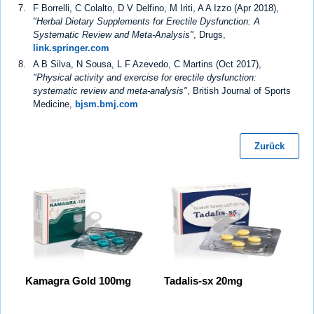
F Borrelli, C Colalto, D V Delfino, M Iriti, A A Izzo (Apr 2018),
"Herbal Dietary Supplements for Erectile Dysfunction: A
Systematic Review and Meta-Analysis"
, Drugs,
link.springer.com
A B Silva, N Sousa, L F Azevedo, C Martins (Oct 2017),
"Physical activity and exercise for erectile dysfunction:
systematic review and meta-analysis"
, British Journal of Sports
Medicine,
bjsm.bmj.com
Zurück
Kamagra Gold 100mg
Tadalis-sx 20mg