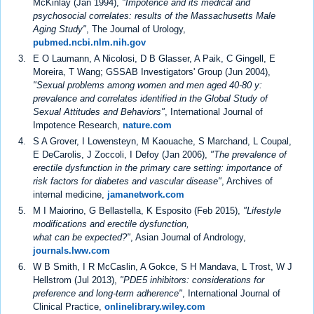
McKinlay (Jan 1994),
"Impotence and its medical and
psychosocial correlates: results of the Massachusetts Male
Aging Study"
, The Journal of Urology,
pubmed.ncbi.nlm.nih.gov
E O Laumann, A Nicolosi, D B Glasser, A Paik, C Gingell, E
Moreira, T Wang; GSSAB Investigators' Group (Jun 2004),
"Sexual problems among women and men aged 40-80 y:
prevalence and correlates identified in the Global Study of
Sexual Attitudes and Behaviors"
, International Journal of
Impotence Research,
nature.com
S A Grover, I Lowensteyn, M Kaouache, S Marchand, L Coupal,
E DeCarolis, J Zoccoli, I Defoy (Jan 2006),
"The prevalence of
erectile dysfunction in the primary care setting: importance of
risk factors for diabetes and vascular disease"
, Archives of
internal medicine,
jamanetwork.com
M I Maiorino, G Bellastella, K Esposito (Feb 2015),
"Lifestyle
modifications and erectile dysfunction,
what can be expected?"
, Asian Journal of Andrology,
journals.lww.com
W B Smith, I R McCaslin, A Gokce, S H Mandava, L Trost, W J
Hellstrom (Jul 2013),
"PDE5 inhibitors: considerations for
preference and long-term adherence"
, International Journal of
Clinical Practice,
onlinelibrary.wiley.com