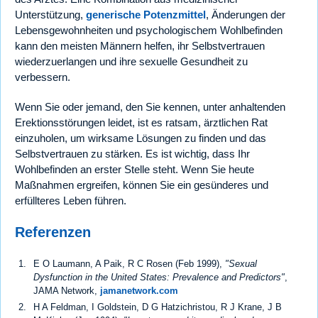
Unterstützung,
generische Potenzmittel
, Änderungen der
Lebensgewohnheiten und psychologischem Wohlbefinden
kann den meisten Männern helfen, ihr Selbstvertrauen
wiederzuerlangen und ihre sexuelle Gesundheit zu
verbessern.
Wenn Sie oder jemand, den Sie kennen, unter anhaltenden
Erektionsstörungen leidet, ist es ratsam, ärztlichen Rat
einzuholen, um wirksame Lösungen zu finden und das
Selbstvertrauen zu stärken. Es ist wichtig, dass Ihr
Wohlbefinden an erster Stelle steht. Wenn Sie heute
Maßnahmen ergreifen, können Sie ein gesünderes und
erfüllteres Leben führen.
Referenzen
E O Laumann, A Paik, R C Rosen (Feb 1999),
"Sexual
Dysfunction in the United States: Prevalence and Predictors"
,
JAMA Network,
jamanetwork.com
H A Feldman, I Goldstein, D G Hatzichristou, R J Krane, J B