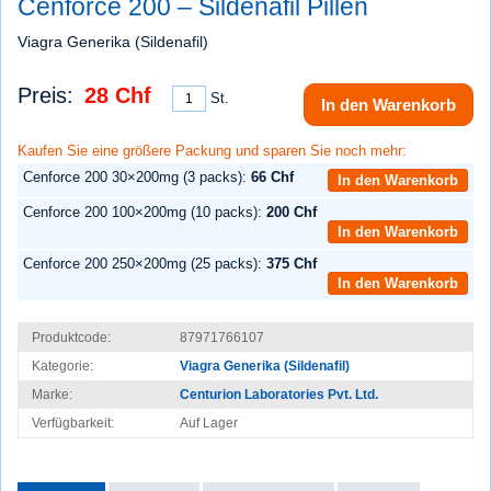
Cenforce 200 – Sildenafil Pillen
Viagra Generika (Sildenafil)
Preis:
28 Chf
St.
In den Warenkorb
Kaufen Sie eine größere Packung und sparen Sie noch mehr:
Cenforce 200 30×200mg (3 packs):
66 Chf
In den Warenkorb
Cenforce 200 100×200mg (10 packs):
200 Chf
In den Warenkorb
Cenforce 200 250×200mg (25 packs):
375 Chf
In den Warenkorb
Produktcode:
87971766107
Kategorie:
Viagra Generika (Sildenafil)
Marke:
Centurion Laboratories Pvt. Ltd.
Verfügbarkeit:
Auf Lager