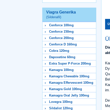
Viagra Generika
(Sildenafil)
Ü
Cenforce 100mg
Cenforce 150mg
Ü
Cenforce 200mg
Cenforce D 160mg
Di
Cobra 120mg
ak
Dapoxetine 60mg
Kam
Extra Super P-Force 200mg
Dy
Kamagra 100mg
Qua
Kamagra Chewable 100mg
Beh
Kamagra Effervescent 100mg
Ka
Kamagra Gold 100mg
im 
Kamagra Oral Jelly 100mg
Der
Lovegra 100mg
Me
Sildalist 120mg