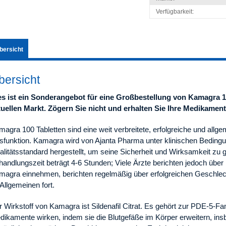
Verfügbarkeit:
bersicht
bersicht
es ist ein Sonderangebot für eine Großbestellung von Kamagra 
tuellen Markt. Zögern Sie nicht und erhalten Sie Ihre Medikamen
agra 100 Tabletten sind eine weit verbreitete, erfolgreiche und allge
sfunktion. Kamagra wird von Ajanta Pharma unter klinischen Beding
litätsstandard hergestellt, um seine Sicherheit und Wirksamkeit zu g
andlungszeit beträgt 4-6 Stunden; Viele Ärzte berichten jedoch über 
magra einnehmen, berichten regelmäßig über erfolgreichen Geschlec
Allgemeinen fort.
 Wirkstoff von Kamagra ist Sildenafil Citrat. Es gehört zur PDE-5-Fam
dikamente wirken, indem sie die Blutgefäße im Körper erweitern, ins