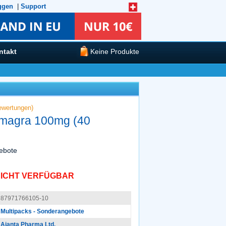
ggen
|
Support
ntakt
Keine Produkte
wertungen)
amagra 100mg (40
ebote
ICHT VERFÜGBAR
87971766105-10
Multipacks - Sonderangebote
Ajanta Pharma Ltd.