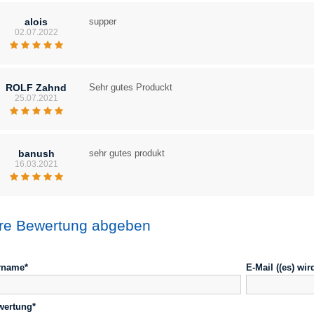
alois
supper
02.07.2022
ROLF Zahnd
Sehr gutes Produckt
25.07.2021
banush
sehr gutes produkt
16.03.2021
hre Bewertung abgeben
rname*
E-Mail ((es) wir
wertung*