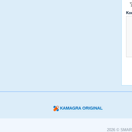
Ko
2026 © SMART 