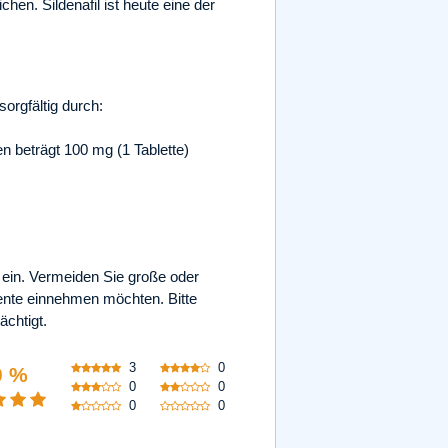
hen. Sildenafil ist heute eine der
orgfältig durch:
 beträgt 100 mg (1 Tablette)
in. Vermeiden Sie große oder
mente einnehmen möchten. Bitte
ächtigt.
3
0
0 %
0
0
0
0