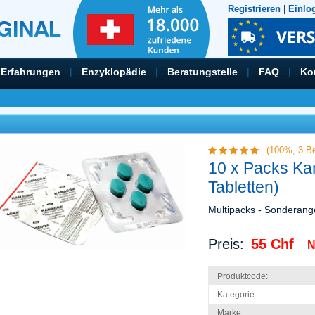
Registrieren
|
Einlo
Erfahrungen
|
Enzyklopädie
|
Beratungstelle
|
FAQ
|
Ko
(100%,
3
Be
10 x Packs K
Tabletten)
Multipacks - Sonderang
Preis:
55 Chf
N
Produktcode:
Kategorie:
Marke: