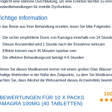
öglicht eine stärkere Durchblutung, um eine Erektion leichter zu erreic
andardbehandlungen für erektile Dysfunktion.
ichtige Information
das Beste aus Ihrer Behandlung erzielen, lesen Sie bitte Folgendes s
Die sicher empfohlene Dosis von Kamagra innerhalb von 24 Stunden
Dieses Arzneimittel wird 1 Stunde nach der Einnahme wirksam
Effekte können nach 45 Minuten spürbar sein
Die effektive Behandlungszeit beträgt 4-6 Stunden
hmen Sie dieses Medikament immer mit einem großen Glas Wasser e
tthaltige Mahlzeiten in der Nähe des Zeitpunkts, zu dem Sie Medika
chten Sie, dass Alkohol die Wirksamkeit dieses Arzneimittels beeintr
10
 BEWERTUNGEN FÜR 10 X PACKS
AMAGRA 100MG (40 TABLETTEN)