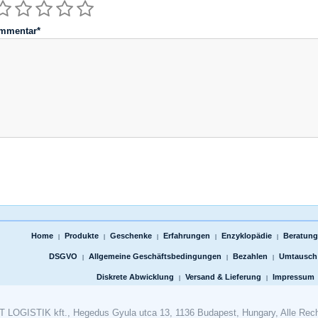
mmentar*
Home
Produkte
Geschenke
Erfahrungen
Enzyklopädie
Beratungs
|
|
|
|
|
DSGVO
Allgemeine Geschäftsbedingungen
Bezahlen
Umtausch
|
|
|
Diskrete Abwicklung
Versand & Lieferung
Impressum
|
|
LOGISTIK kft., Hegedus Gyula utca 13, 1136 Budapest, Hungary, Alle Rech