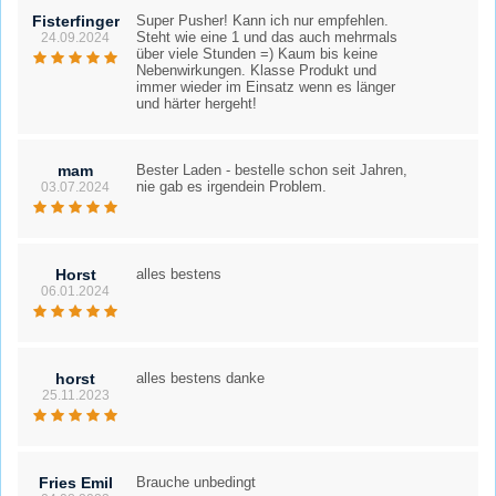
Fisterfinger
Super Pusher! Kann ich nur empfehlen.
Steht wie eine 1 und das auch mehrmals
24.09.2024
über viele Stunden =) Kaum bis keine
Nebenwirkungen. Klasse Produkt und
immer wieder im Einsatz wenn es länger
und härter hergeht!
mam
Bester Laden - bestelle schon seit Jahren,
nie gab es irgendein Problem.
03.07.2024
Horst
alles bestens
06.01.2024
horst
alles bestens danke
25.11.2023
Fries Emil
Brauche unbedingt