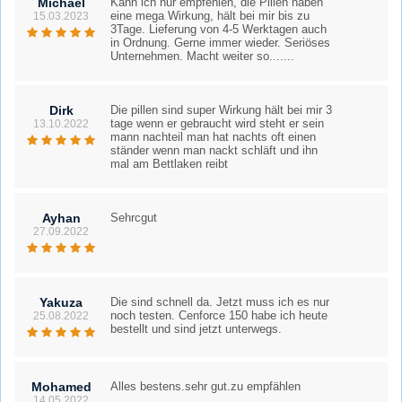
Michael
Kann ich nur empfehlen, die Pillen haben
eine mega Wirkung, hält bei mir bis zu
15.03.2023
3Tage. Lieferung von 4-5 Werktagen auch
in Ordnung. Gerne immer wieder. Seriöses
Unternehmen. Macht weiter so.......
Dirk
Die pillen sind super Wirkung hält bei mir 3
tage wenn er gebraucht wird steht er sein
13.10.2022
mann nachteil man hat nachts oft einen
ständer wenn man nackt schläft und ihn
mal am Bettlaken reibt
Ayhan
Sehrcgut
27.09.2022
Yakuza
Die sind schnell da. Jetzt muss ich es nur
noch testen. Cenforce 150 habe ich heute
25.08.2022
bestellt und sind jetzt unterwegs.
Mohamed
Alles bestens.sehr gut.zu empfählen
14.05.2022