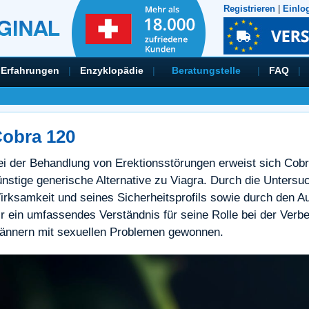
Registrieren
|
Einlo
Erfahrungen
|
Enzyklopädie
|
Beratungstelle
|
FAQ
|
obra 120
ei der Behandlung von Erektionsstörungen erweist sich Cobr
ünstige generische Alternative zu Viagra. Durch die Untersu
irksamkeit und seines Sicherheitsprofils sowie durch den A
ir ein umfassendes Verständnis für seine Rolle bei der Verb
ännern mit sexuellen Problemen gewonnen.