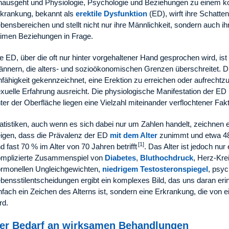
nausgeht und Physiologie, Psychologie und Beziehungen zu einem k
krankung, bekannt als
erektile Dysfunktion
(ED), wirft ihre Schatte
bensbereichen und stellt nicht nur ihre Männlichkeit, sondern auch i
timen Beziehungen in Frage.
e ED, über die oft nur hinter vorgehaltener Hand gesprochen wird, is
nnern, die alters- und sozioökonomischen Grenzen überschreitet. Di
fähigkeit gekennzeichnet, eine Erektion zu erreichen oder aufrechtzue
xuelle Erfahrung ausreicht. Die physiologische Manifestation der ED 
ter der Oberfläche liegen eine Vielzahl miteinander verflochtener Fak
atistiken, auch wenn es sich dabei nur um Zahlen handelt, zeichnen ei
igen, dass die Prävalenz der ED
mit dem Alter
zunimmt und etwa 48
[1]
d fast 70 % im Alter von 70 Jahren betrifft
. Das Alter ist jedoch nu
mplizierte Zusammenspiel von
Diabetes
,
Bluthochdruck
, Herz-Kre
rmonellen Ungleichgewichten,
niedrigem Testosteronspiegel
, psyc
bensstilentscheidungen ergibt ein komplexes Bild, das uns daran erin
nfach ein Zeichen des Alterns ist, sondern eine Erkrankung, die von e
rd.
er Bedarf an wirksamen Behandlungen