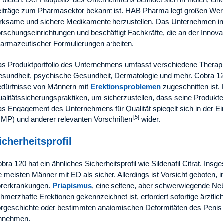
iträge zum Pharmasektor bekannt ist. HAB Pharma legt großen Wer
rksame und sichere Medikamente herzustellen. Das Unternehmen invest
rschungseinrichtungen und beschäftigt Fachkräfte, die an der Innov
armazeutischer Formulierungen arbeiten.
s Produktportfolio des Unternehmens umfasst verschiedene Therapie
sundheit, psychische Gesundheit, Dermatologie und mehr. Cobra 120 
dürfnisse von Männern mit
Erektionsproblemen
zugeschnitten ist.
alitätssicherungspraktiken, um sicherzustellen, dass seine Produk
s Engagement des Unternehmens für Qualität spiegelt sich in der Ei
[5]
MP) und anderer relevanten Vorschriften
wider.
icherheitsprofil
bra 120 hat ein ähnliches Sicherheitsprofil wie Sildenafil Citrat. Insges
e meisten Männer mit ED als sicher. Allerdings ist Vorsicht geboten,
rerkrankungen.
Priapismus
, eine seltene, aber schwerwiegende Ne
hmerzhafte Erektionen gekennzeichnet ist, erfordert sofortige ärztlich
rgeschichte oder bestimmten anatomischen Deformitäten des Penis 
innehmen.