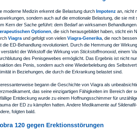
e moderne Medizin erkennt die Belastung durch
Impotenz
an, nicht 
swirkungen, sondern auch auf die emotionale Belastung, die sie mit s
m Kern der Sache geführt: dem Bedarf an wirksamen Behandlungen. 
herapeutischen Optionen
, die sich herausgebildet haben, sticht ein
urch
Viagra
und gefolgt von vielen
Viagra-Generika
, die noch besser
t die ED-Behandlung revolutioniert. Durch die Hemmung der Wirkun
verstärkt der Wirkstoff die Wirkung von
Stickstoffmonoxid
, einem Vas
rchblutung des Penisgewebes ermöglicht. Das Ergebnis ist nicht nur
aktion des Penis, sondern auch eine Wiederbelebung des Selbstvert
timität in Beziehungen, die durch die Erkrankung belastet sind.
teressanterweise begann die Geschichte von Viagra als unbeabsichti
rzmedikament, das seine einzigartigen Fähigkeiten im Bereich der s
fällige Entdeckung wurde zu einem Hoffnungsschimmer für unzählig
auma der ED zu kämpfen hatten. Andere Medikamente auf Sildenafil
dere, folgten bald.
obra 120 gegen Erektionsstörungen