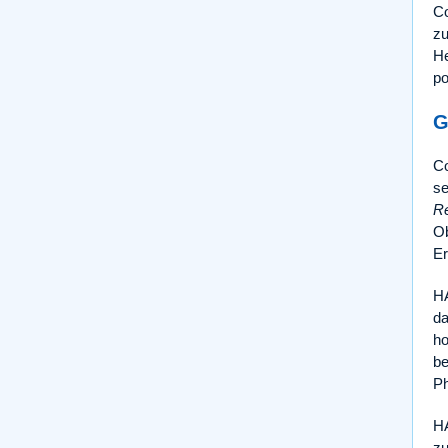
Co
zu
He
po
G
Co
se
Re
Ob
Er
HA
da
ho
be
Ph
HA
zu