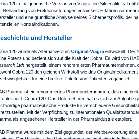
bra 120, eine generische Version von Viagra, die Sildenafilcitrat enthä
r Behandlung von Erektionsstörungen entwickelt. Erfahren wir mehr 
rsteller und eine gründliche Analyse seines Sicherheitsprofils, der 
tenziellen Kontraindikationen.
eschichte und Hersteller
bra 120 wurde als Alternative zum
Original-Viagra
entwickelt. Der 
ine Potenz und bezieht sich auf die Kraft der Kobra. Es wird von HA
search Ltd
) hergestellt, einem renommierten Pharmaunternehmen, da
wohl Cobra 120 den gleichen Wirkstoff wie das Originalmedikament en
schwinglichkeit für eine breitere Palette von Patienten zugänglich.
B Pharma ist ein renommiertes Pharmaunternehmen, das eine breite 
runter auch Cobra 120. Das Unternehmen hat es sich zur Aufgabe g
chwertige pharmazeutische Produkte für verschiedene Gesundheitsbe
reitzustellen. Mit der Verpflichtung zu internationalen Qualitätsstand
arma als angesehener Hersteller in der Pharmaindustrie etabliert.
B Pharma wurde mit dem Ziel gegründet, der Weltbevölkerung eine
 bieten. Der Hauptsitz des Unternehmens befindet sich in Indien, ei