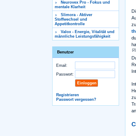
Neurovex Pro - Fokus und
mentale Klarheit
Di
Slimora - Aktiver
Au
Stoffwechsel und
Appetitkontrolle
zu
t
Valox - Energie, Vitalität und
männliche Leistungsfähigkeit
d
ha
[2]
Benutzer
Du
Re
Email:
In
Passwort:
In
He
Registrieren
zu
Passwort vergessen?
Tr
an
C