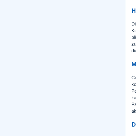
H
Di
Ko
bl
zu
di
M
Co
ko
Pe
ka
Pa
ak
D