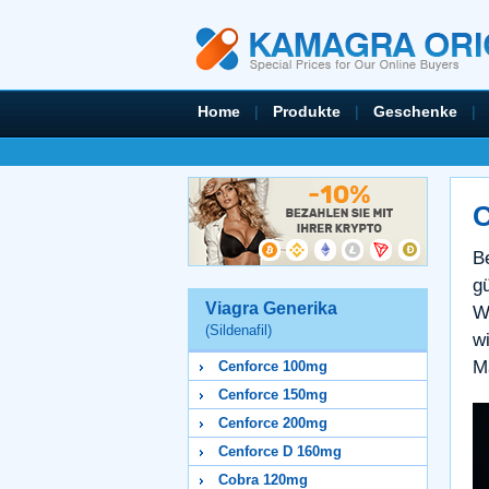
Home
|
Produkte
|
Geschenke
|
C
B
g
Viagra Generika
W
(Sildenafil)
w
M
Cenforce 100mg
Cenforce 150mg
Cenforce 200mg
Cenforce D 160mg
Cobra 120mg