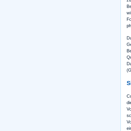
Be
wi
Fo
ph
Da
Ge
Be
Qu
Da
(G
S
Co
di
Vo
sc
Vo
e