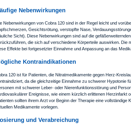
äufige Nebenwirkungen
e Nebenwirkungen von Cobra 120 sind in der Regel leicht und vorüb
pfschmerzen, Gesichtsrötung, verstopfte Nase, Verdauungsstörung
äuliche Sicht). Diese Nebenwirkungen sind auf die gefäßerweiternden
rückzuführen, die sich auf verschiedene Körperteile auswirken. Die 
ese Effekte bei fortgesetzter Einnahme und Anpassung an das Medi
ögliche Kontraindikationen
bra 120 ist für Patienten, die Nitratmedikamente gegen Herz-Kreis
ntraindiziert, da die gleichzeitige Einnahme zu schwerer Hypotonie f
rsonen mit schwerer Leber- oder Nierenfunktionsstörung und Person
rdiovaskulärer Ereignisse, wie einem kürzlich erlittenen Herzinfarkt
tienten sollten ihrem Arzt vor Beginn der Therapie eine vollständige
tuellen Medikamente vorlegen.
osierung und Verabreichung