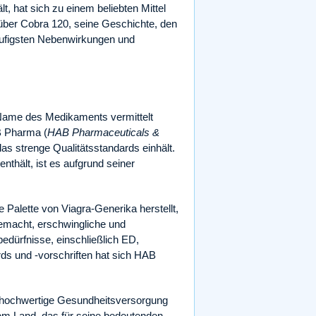
lt, hat sich zu einem beliebten Mittel
über Cobra 120, seine Geschichte, den
häufigsten Nebenwirkungen und
Name des Medikaments vermittelt
B Pharma (
HAB Pharmaceuticals &
s strenge Qualitätsstandards einhält.
thält, ist es aufgrund seiner
Palette von Viagra-Generika herstellt,
emacht, erschwingliche und
dürfnisse, einschließlich ED,
ards und -vorschriften hat sich HAB
 hochwertige Gesundheitsversorgung
nem Land, das für seine bedeutenden