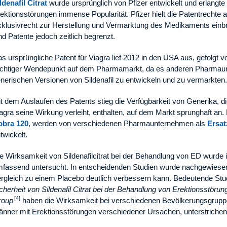
ldenafil Citrat
wurde ursprünglich von Pfizer entwickelt und erlangt
ektionsstörungen immense Popularität. Pfizer hielt die Patentrecht
klusivrecht zur Herstellung und Vermarktung des Medikaments einb
nd Patente jedoch zeitlich begrenzt.
s ursprüngliche Patent für Viagra lief 2012 in den USA aus, gefolgt 
chtiger Wendepunkt auf dem Pharmamarkt, da es anderen Pharmaunt
nerischen Versionen von Sildenafil zu entwickeln und zu vermarkten.
t dem Auslaufen des Patents stieg die Verfügbarkeit von Generika, die 
agra seine Wirkung verleiht, enthalten, auf dem Markt sprunghaft an.
obra 120
, werden von verschiedenen Pharmaunternehmen als
Ersat
twickelt.
e Wirksamkeit von Sildenafilcitrat bei der Behandlung von ED wurde i
fassend untersucht. In entscheidenden Studien wurde nachgewiesen,
rgleich zu einem Placebo deutlich verbessern kann. Bedeutende Stu
cherheit von Sildenafil Citrat bei der Behandlung von Erektionsstörun
[4]
roup
haben die Wirksamkeit bei verschiedenen Bevölkerungsgruppe
nner mit Erektionsstörungen verschiedener Ursachen, unterstrichen