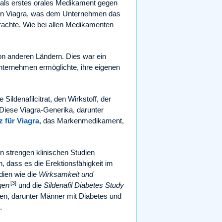
e als erstes orales Medikament gegen
e an Viagra, was dem Unternehmen das
rachte. Wie bei allen Medikamenten
von anderen Ländern. Dies war ein
ernehmen ermöglichte, ihre eigenen
Sildenafilcitrat, den Wirkstoff, der
 Diese Viagra-Generika, darunter
z für Viagra
, das Markenmedikament,
n strengen klinischen Studien
 dass es die Erektionsfähigkeit im
dien wie die
Wirksamkeit und
[3]
gen
und die
Sildenafil Diabetes Study
n, darunter Männer mit Diabetes und
.