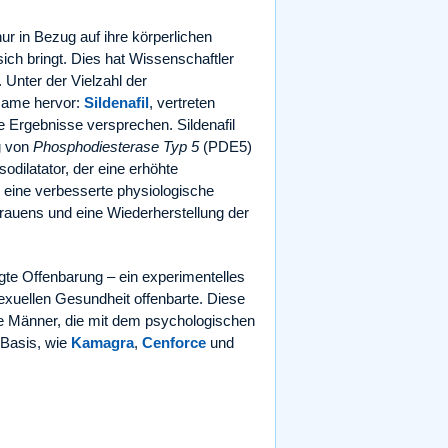
nur in Bezug auf ihre körperlichen
ich bringt. Dies hat Wissenschaftler
Unter der Vielzahl der
 Name hervor:
Sildenafil
, vertreten
e Ergebnisse versprechen. Sildenafil
g von
Phosphodiesterase Typ 5
(PDE5)
odilatator, der eine erhöhte
 eine verbesserte physiologische
rauens und eine Wiederherstellung der
gte Offenbarung – ein experimentelles
exuellen Gesundheit offenbarte. Diese
e Männer, die mit dem psychologischen
-Basis, wie
Kamagra
,
Cenforce
und