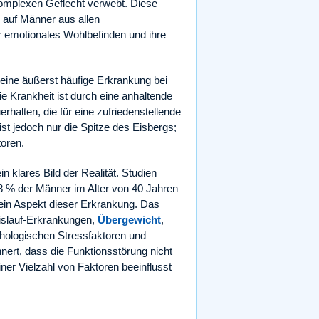
omplexen Geflecht verwebt. Diese
n auf Männer aus allen
hr emotionales Wohlbefinden und ihre
t eine äußerst häufige Erkrankung bei
e Krankheit ist durch eine anhaltende
rhalten, die für eine zufriedenstellende
ist jedoch nur die Spitze des Eisbergs;
toren.
n klares Bild der Realität. Studien
 % der Männer im Alter von 40 Jahren
r ein Aspekt dieser Erkrankung. Das
islauf-Erkrankungen,
Übergewicht
,
hologischen Stressfaktoren und
nert, dass die Funktionsstörung nicht
iner Vielzahl von Faktoren beeinflusst