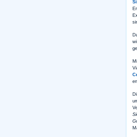
Si
Er
Ex
si
Da
wi
ge
Mi
Vi
C
en
Di
um
Ve
Si
G
Mä