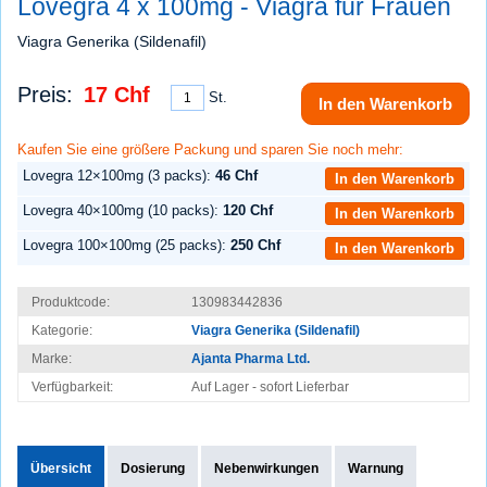
Lovegra 4 x 100mg - Viagra für Frauen
Viagra Generika (Sildenafil)
Preis:
17 Chf
St.
In den Warenkorb
Kaufen Sie eine größere Packung und sparen Sie noch mehr:
Lovegra 12×100mg (3 packs):
46 Chf
In den Warenkorb
Lovegra 40×100mg (10 packs):
120 Chf
In den Warenkorb
Lovegra 100×100mg (25 packs):
250 Chf
In den Warenkorb
Produktcode:
130983442836
Kategorie:
Viagra Generika (Sildenafil)
Marke:
Ajanta Pharma Ltd.
Verfügbarkeit:
Auf Lager - sofort Lie­fer­bar
Übersicht
Dosierung
Nebenwirkungen
Warnung