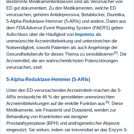
Bestimmte Medikamentenklassen sind als Verursacher von
ED gut dokumentiert. Zu den Medikamenten, welche ED
verursachen, gehören Antidepressiva, Betablocker, Diuretika,
5-Alpha-Reduktase-Hemmer (5-ARIs) und andere. Daten aus
dem
FDA Adverse Event Reporting System
(FAERS) geben
Aufschluss über die Häufigkeit von
Impotenz
als
unerwünschte Arzneimittelwirkung und unterstreichen die
Notwendigkeit, sowohl Patienten als auch Angehörige der
[5]
Gesundheitsberufe für dieses Thema zu sensibilisieren
. Die
Arzneimittel, die am wahrscheinlichsten Potenzstörungen
verursachen, sind:
5-Alpha-Reduktase-Hemmer (5-ARIs)
Unter den ED-verursachenden Arzneimitteln machen die 5-
ARIs erstaunliche 46 % der gemeldeten unerwünschten
[6]
Arzneimittelwirkungen auf die erektile Funktion aus
. Diese
Medikamente, wie Finasterid und Dutasterid, werden zur
Behandlung von Krankheiten wie
benigner
Prostatahyperplasie
(BPH) und
androgenetischer Alopezie
eingesetzt. Sie wirken, indem sie irreversibel an das Enzym 5-