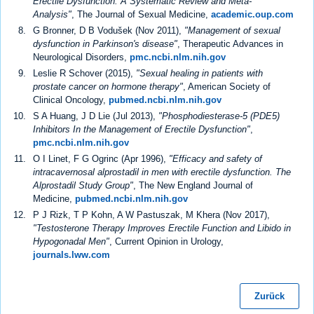
Erectile Dysfunction: A Systematic Review and Meta-
Analysis"
, The Journal of Sexual Medicine,
academic.oup.com
G Bronner, D B Vodušek (Nov 2011),
"Management of sexual
dysfunction in Parkinson's disease"
, Therapeutic Advances in
Neurological Disorders,
pmc.ncbi.nlm.nih.gov
Leslie R Schover (2015),
"Sexual healing in patients with
prostate cancer on hormone therapy"
, American Society of
Clinical Oncology,
pubmed.ncbi.nlm.nih.gov
S A Huang, J D Lie (Jul 2013),
"Phosphodiesterase-5 (PDE5)
Inhibitors In the Management of Erectile Dysfunction"
,
pmc.ncbi.nlm.nih.gov
O I Linet, F G Ogrinc (Apr 1996),
"Efficacy and safety of
intracavernosal alprostadil in men with erectile dysfunction. The
Alprostadil Study Group"
, The New England Journal of
Medicine,
pubmed.ncbi.nlm.nih.gov
P J Rizk, T P Kohn, A W Pastuszak, M Khera (Nov 2017),
"Testosterone Therapy Improves Erectile Function and Libido in
Hypogonadal Men"
, Current Opinion in Urology,
journals.lww.com
Zurück