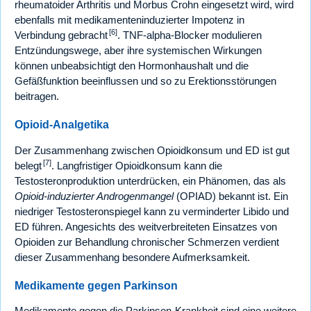
rheumatoider Arthritis und Morbus Crohn eingesetzt wird, wird
ebenfalls mit medikamenteninduzierter Impotenz in
[6]
Verbindung gebracht
. TNF-alpha-Blocker modulieren
Entzündungswege, aber ihre systemischen Wirkungen
können unbeabsichtigt den Hormonhaushalt und die
Gefäßfunktion beeinflussen und so zu Erektionsstörungen
beitragen.
Opioid-Analgetika
Der Zusammenhang zwischen Opioidkonsum und ED ist gut
[7]
belegt
. Langfristiger Opioidkonsum kann die
Testosteronproduktion unterdrücken, ein Phänomen, das als
Opioid-induzierter Androgenmangel
(OPIAD) bekannt ist. Ein
niedriger Testosteronspiegel kann zu verminderter Libido und
ED führen. Angesichts des weitverbreiteten Einsatzes von
Opioiden zur Behandlung chronischer Schmerzen verdient
dieser Zusammenhang besondere Aufmerksamkeit.
Medikamente gegen Parkinson
Medikamente gegen die Parkinson-Krankheit sind eine weitere