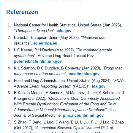
Referenzen
National Center for Health Statistics, United States (Jan 2025),
"Therapeutic Drug Use"
,
cdc.gov
Eurostat, European Union (May 2022),
"Medicine use
statistics"
,
ec.europa.eu
L C Keene, P H Davies (Mar 1999),
"Drug-related erectile
dysfunction"
, Adverse Drug React Toxicol Rev.,
pubmed.ncbi.nlm.nih.gov
K L Stratton, D C Dugdale, B Conaway (Jan 2023),
"Drugs that
may cause erection problems"
,
medlineplus.gov
Food and Drug Administration, United States (Aug 2024),
"FDA's
Adverse Event Reporting System (FAERS)"
,
fda.gov
E Kaplan-Marans, A Sandozi, M Martinez, J Lee, A Schulman, J
Khurgin (Jul 2022),
"Medications Most Commonly Associated
With Erectile Dysfunction: Evaluation of the Food and Drug
Administration National Pharmacovigilance Database"
, The
Journal of Sexual Medicine,
pmc.ncbi.nlm.nih.gov
S Zhao, T Deng, L Luo, J Wang, E Li, L Liu, F Li, J Luo, Z Zhao
(Oct 2017),
"Association Between Opioid Use and Risk of