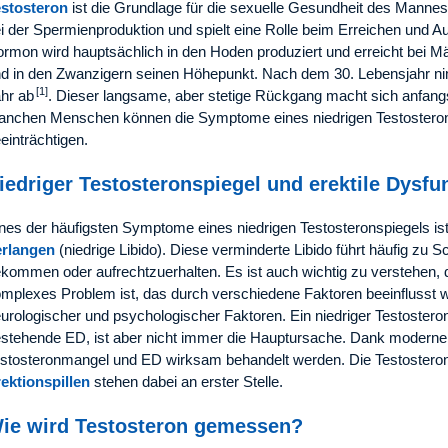
estosteron
ist die Grundlage für die sexuelle Gesundheit des Mannes. 
i der Spermienproduktion und spielt eine Rolle beim Erreichen und Au
rmon wird hauptsächlich in den Hoden produziert und erreicht bei M
d in den Zwanzigern seinen Höhepunkt. Nach dem 30. Lebensjahr ni
[1]
hr ab
. Dieser langsame, aber stetige Rückgang macht sich anfang
nchen Menschen können die Symptome eines niedrigen Testosteronsp
einträchtigen.
iedriger Testosteronspiegel und erektile Dysfu
nes der häufigsten Symptome eines niedrigen Testosteronspiegels is
erlangen
(niedrige Libido). Diese verminderte Libido führt häufig zu S
kommen oder aufrechtzuerhalten. Es ist auch wichtig zu verstehen,
mplexes Problem ist, das durch verschiedene Faktoren beeinflusst we
urologischer und psychologischer Faktoren. Ein niedriger Testosteron
stehende ED, ist aber nicht immer die Hauptursache. Dank modern
stosteronmangel und ED wirksam behandelt werden. Die Testosteron
ektionspillen
stehen dabei an erster Stelle.
ie wird Testosteron gemessen?