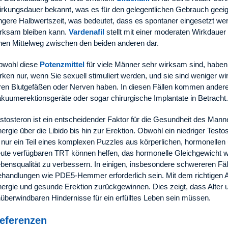
rkungsdauer bekannt, was es für den gelegentlichen Gebrauch geei
ngere Halbwertszeit, was bedeutet, dass es spontaner eingesetzt we
rksam bleiben kann.
Vardenafil
stellt mit einer moderaten Wirkdaue
nen Mittelweg zwischen den beiden anderen dar.
bwohl diese
Potenzmittel
für viele Männer sehr wirksam sind, haben
rken nur, wenn Sie sexuell stimuliert werden, und sie sind weniger 
ren Blutgefäßen oder Nerven haben. In diesen Fällen kommen andere 
kuumerektionsgeräte oder sogar chirurgische Implantate in Betracht.
stosteron ist ein entscheidender Faktor für die Gesundheit des Manne
ergie über die Libido bis hin zur Erektion. Obwohl ein niedriger Testo
 nur ein Teil eines komplexen Puzzles aus körperlichen, hormonelle
ute verfügbaren TRT können helfen, das hormonelle Gleichgewicht wi
bensqualität zu verbessern. In einigen, insbesondere schwereren Fä
handlungen wie PDE5-Hemmer erforderlich sein. Mit dem richtigen A
ergie und gesunde Erektion zurückgewinnen. Dies zeigt, dass Alter
überwindbaren Hindernisse für ein erfülltes Leben sein müssen.
eferenzen