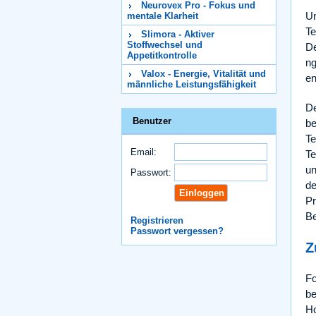
Neurovex Pro - Fokus und
Um
mentale Klarheit
Te
Slimora - Aktiver
Stoffwechsel und
De
Appetitkontrolle
ng
Valox - Energie, Vitalität und
en
männliche Leistungsfähigkeit
De
Benutzer
be
Te
Email:
Te
un
Passwort:
de
Pr
Be
Registrieren
Passwort vergessen?
Z
Fo
be
Ho