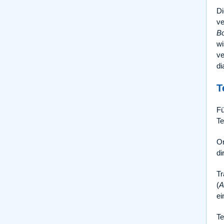
Di
ve
B
wi
ve
di
T
Fü
Te
Or
di
Tr
(
A
ei
Te