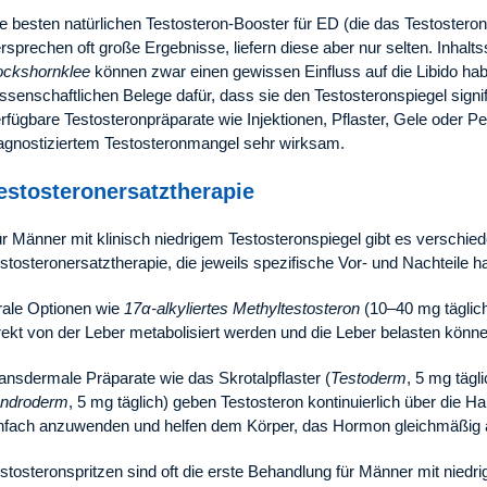
e besten natürlichen Testosteron-Booster für ED (die das Testostero
rsprechen oft große Ergebnisse, liefern diese aber nur selten. Inhalts
ockshornklee
können zwar einen gewissen Einfluss auf die Libido hab
ssenschaftlichen Belege dafür, dass sie den Testosteronspiegel sign
rfügbare Testosteronpräparate wie Injektionen, Pflaster, Gele oder P
agnostiziertem Testosteronmangel sehr wirksam.
estosteronersatztherapie
r Männer mit klinisch niedrigem Testosteronspiegel gibt es verschie
stosteronersatztherapie, die jeweils spezifische Vor- und Nachteile h
ale Optionen wie
17α-alkyliertes Methyltestosteron
(10–40 mg täglich
rekt von der Leber metabolisiert werden und die Leber belasten könne
ansdermale Präparate wie das Skrotalpflaster (
Testoderm
, 5 mg tägl
ndroderm
, 5 mg täglich) geben Testosteron kontinuierlich über die H
nfach anzuwenden und helfen dem Körper, das Hormon gleichmäßig
stosteronspritzen sind oft die erste Behandlung für Männer mit niedr