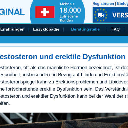
Registrieren
|
Einlo
Erfahrungen
|
Enzyklopädie
|
Beratungstelle
|
FAQ
|
estosteron und erektile Dysfunktion
estosteron, oft als das männliche Hormon bezeichnet, ist de
esundheit, insbesondere in Bezug auf Libido und Erektionsfäh
estosteronspiegel kann zu Erektionsproblemen und Libidoverl
ine fortschreitende erektile Dysfunktion sein. Das Verstä
estosteron und erektiler Dysfunktion kann bei der Wahl der
lfen.