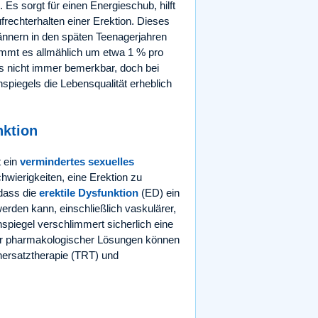
Es sorgt für einen Energieschub, hilft
frechterhalten einer Erektion. Dieses
ännern in den späten Teenagerjahren
mmt es allmählich um etwa 1 % pro
s nicht immer bemerkbar, doch bei
iegels die Lebensqualität erheblich
nktion
t ein
vermindertes sexuelles
chwierigkeiten, eine Erektion zu
 dass die
erektile Dysfunktion
(ED) ein
rden kann, einschließlich vaskulärer,
spiegel verschlimmert sicherlich eine
er pharmakologischer Lösungen können
ersatztherapie (TRT) und