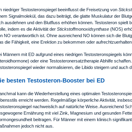
n niedriger Testosteronspiegel beeinflusst die Freisetzung von
Sticks
nem Signalmolekül, das dazu beiträgt, die glatte Muskulatur der Blu
ch ausdehnen und den Blutfluss erhöhen können. Testosteron spielt
lle, indem es die Aktivität der
Stickstoffmonoxidsynthase
(NOS) erhöh
n NO verantwortlich ist. Ohne ausreichend NO können sich die Blutg
s die Fähigkeit, eine Erektion zu bekommen oder aufrechtzuerhalten, 
i Männern mit ED aufgrund eines niedrigen Testosteronspiegels kö
teroidhormone) oder eine Testosteronersatztherapie Abhilfe schaff
stosteronspiegel wieder normalisieren, die Libido steigern und auch d
ie besten Testosteron-Booster bei ED
nchmal kann die Wiederherstellung eines optimalen Testosteronspie
bensstils erreicht werden. Regelmäßige körperliche Aktivität, insbeso
stosteronspiegel nachweislich auf natürliche Weise. Ausreichend Sch
sgewogene Ernährung mit viel Zink, Magnesium und gesunden Fetten
rmongesundheit beitragen. Für Männer mit einem klinisch signifikan
ßnahmen jedoch nicht aus.