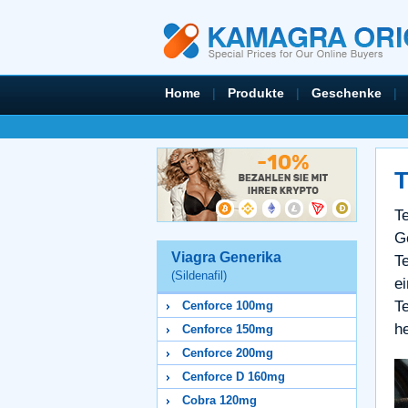
Home
|
Produkte
|
Geschenke
|
T
T
G
Viagra Generika
T
(Sildenafil)
e
T
Cenforce 100mg
he
Cenforce 150mg
Cenforce 200mg
Cenforce D 160mg
Cobra 120mg