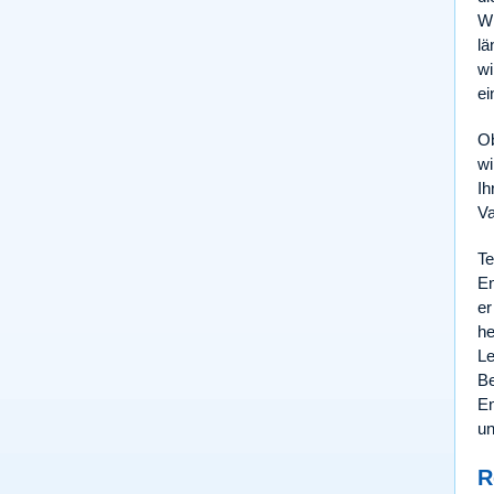
Wi
lä
wi
ei
O
wi
Ih
Va
Te
En
er
he
Le
Be
En
un
R