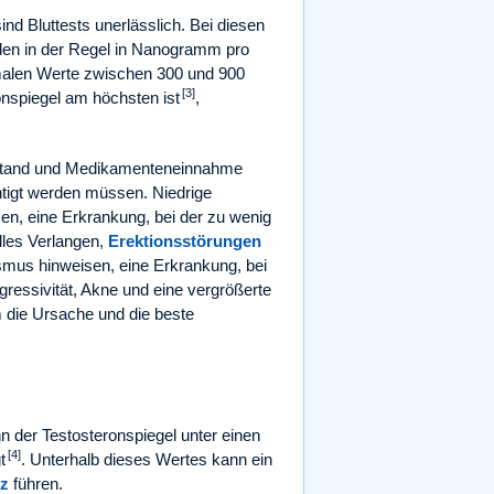
nd Bluttests unerlässlich. Bei diesen
den in der Regel in Nanogramm pro
rmalen Werte zwischen 300 und 900
[3]
onspiegel am höchsten ist
,
zustand und Medikamenteneinnahme
chtigt werden müssen. Niedrige
n, eine Erkrankung, bei der zu wenig
lles Verlangen,
Erektionsstörungen
us hinweisen, eine Erkrankung, bei
ressivität, Akne und eine vergrößerte
m die Ursache und die beste
n der Testosteronspiegel unter einen
[4]
t
. Unterhalb dieses Wertes kann ein
z
führen.