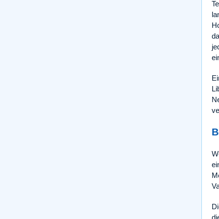
Te
la
Ho
da
je
ei
Ei
Li
Ne
ve
B
We
ei
Me
Va
Di
di