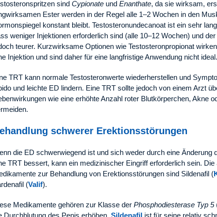
stosteronspritzen sind
Cypionate
und
Enanthate
, da sie wirksam, er
ngwirksamen Ester werden in der Regel alle 1–2 Wochen in den Muskel
rmonspiegel konstant bleibt. Testosteronundecanoat ist ein sehr lang
ss weniger Injektionen erforderlich sind (alle 10–12 Wochen) und der 
doch teurer. Kurzwirksame Optionen wie Testosteronpropionat wirken 
ne Injektion und sind daher für eine langfristige Anwendung nicht ideal
ne TRT kann normale Testosteronwerte wiederherstellen und Symp
bido und leichte ED lindern. Eine TRT sollte jedoch von einem Arzt 
benwirkungen wie eine erhöhte Anzahl roter Blutkörperchen, Akne od
rmeiden.
ehandlung schwerer Erektionsstörungen
nn die ED schwerwiegend ist und sich weder durch eine Änderung 
ne TRT bessert, kann ein medizinischer Eingriff erforderlich sein. D
dikamente zur Behandlung von Erektionsstörungen sind Sildenafil (
rdenafil (
Valif
).
ese Medikamente gehören zur Klasse der
Phosphodiesterase Typ 5
e Durchblutung des Penis erhöhen.
Sildenafil
ist für seine relativ sc