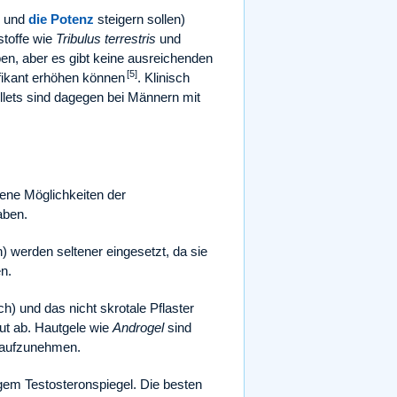
n und
die Potenz
steigern sollen)
stoffe wie
Tribulus terrestris
und
en, aber es gibt keine ausreichenden
[5]
ifikant erhöhen können
. Klinisch
ellets sind dagegen bei Männern mit
dene Möglichkeiten der
aben.
) werden seltener eingesetzt, da sie
n.
ich) und das nicht skrotale Pflaster
aut ab. Hautgele wie
Androgel
sind
 aufzunehmen.
igem Testosteronspiegel. Die besten