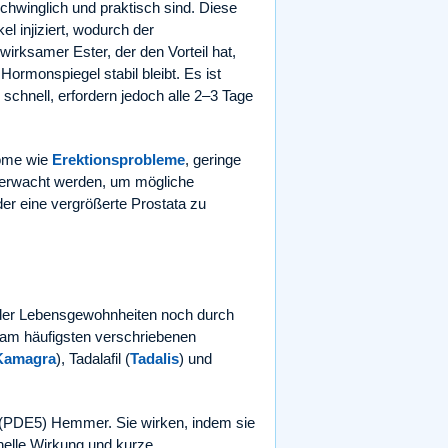
schwinglich und praktisch sind. Diese
 injiziert, wodurch der
wirksamer Ester, der den Vorteil hat,
Hormonspiegel stabil bleibt. Es ist
schnell, erfordern jedoch alle 2–3 Tage
.
tome wie
Erektionsprobleme
, geringe
überwacht werden, um mögliche
er eine vergrößerte Prostata zu
der Lebensgewohnheiten noch durch
ie am häufigsten verschriebenen
Kamagra
), Tadalafil (
Tadalis
) und
(PDE5) Hemmer. Sie wirken, indem sie
hnelle Wirkung und kurze