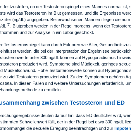
 festzustellen, ob der Testosteronspiegel eines Mannes normal ist, si
sts wird das Testosteron im Blut gemessen, und die Ergebnisse wer
ziliter (ng/dL) angegeben. Bei erwachsenen Männern liegen die no
[2]
/dL
. Blutproben werden in der Regel morgens, wenn der Testoster
tnommen und zur Analyse in ein Labor geschickt.
r Testosteronspiegel kann durch Faktoren wie Alter, Gesundheits
einflusst werden, die bei der Interpretation der Ergebnisse berücksi
stosteronwerte unter 300 ng/dL können auf Hypogonadismus hinweise
stosteron produziert wird. Symptome sind Müdigkeit, geringes sexue
d Muskelschwund. Hohe Testosteronwerte können auf Hypergonadism
r zu viel Testosteron produziert wird. Zu den Symptomen gehören Agg
ostata. In diesen Fällen sind weitere Untersuchungen erforderlich, u
handlungsmethode zu ermitteln.
usammenhang zwischen Testosteron und ED
rschungsergebnisse deuten darauf hin, dass ED deutlicher wird, wen
stimmten Schwellenwert fällt, der in der Regel bei etwa 300 ng/dL lieg
rmonmangel die sexuelle Erregung beeinträchtigen und zur
Impoten